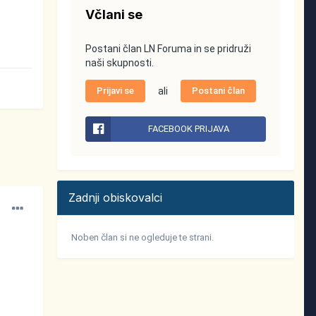
Včlani se
Postani član LN Foruma in se pridruži
naši skupnosti.
Prijavi se
ali
Postani član
FACEBOOK PRIJAVA
Zadnji obiskovalci
Noben član si ne ogleduje te strani.