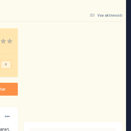
Vse aktivnosti
0
tar
lanet,