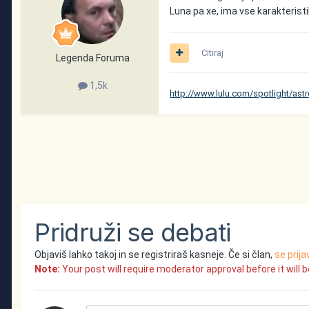
Luna pa xe, ima vse karakteristik
Citiraj
Legenda Foruma
1,5k
http://www.lulu.com/spotlight/ast
Pridruži se debati
Objaviš lahko takoj in se registriraš kasneje. Če si član,
se prija
Note:
Your post will require moderator approval before it will be