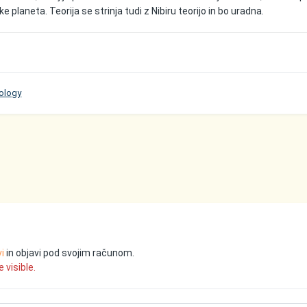
e planeta. Teorija se strinja tudi z Nibiru teorijo in bo uradna.
rology
vi
in objavi pod svojim računom.
 visible.