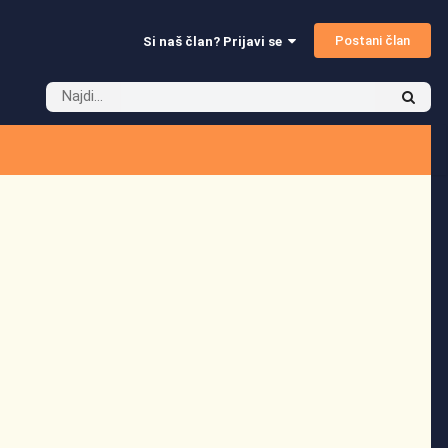
Postani član
Si naš član? Prijavi se