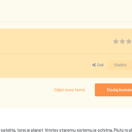
Deli
Sledilci
Odpri novo temo
Dodaj komen
telita, torej je planet. Vrnitev staremu sistemu je ochitna, Pluto ni p