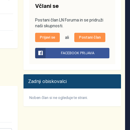
Včlani se
Postani član LN Foruma in se pridruži
naši skupnosti.
Prijavi se
ali
Postani član
FACEBOOK PRIJAVA
Zadnji obiskovalci
Noben član si ne ogleduje te strani.