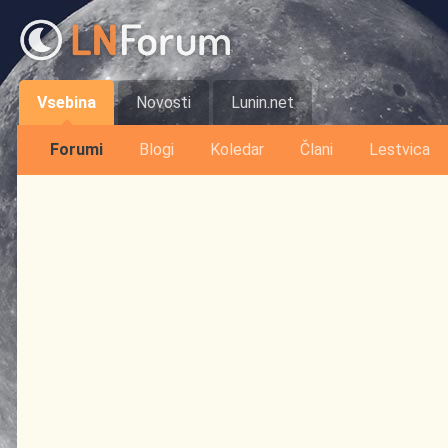
Vsebina
Novosti
Lunin.net
Forumi
Blogi
Koledar
Člani
Lestvica