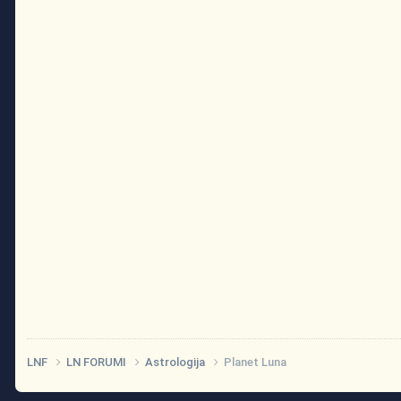
LNF
LN FORUMI
Astrologija
Planet Luna