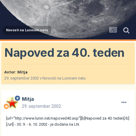
Novosti na Luninem netu
Napoved za 40. teden
Avtor:
Mitja
29. september 2002
v
Novosti na Luninem netu
Mitja
29. september 2002
[url="http://www.lunin.net/napoved40.asp"][b]Napoved za 40. teden[/b]
[/url] - 30. 9. - 6. 10. 2002 - je dodana na LN.