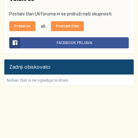
Postani član LN Foruma in se pridruži naši skupnosti.
Prijavi se
ali
Postani član
FACEBOOK PRIJAVA
Zadnji obiskovalci
Noben član si ne ogleduje te strani.