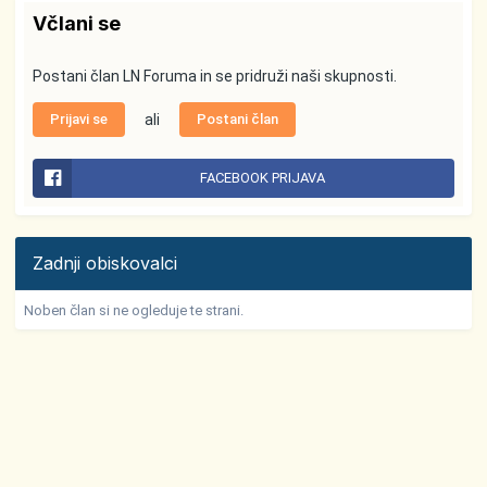
Včlani se
Postani član LN Foruma in se pridruži naši skupnosti.
Prijavi se
ali
Postani član
FACEBOOK PRIJAVA
Zadnji obiskovalci
Noben član si ne ogleduje te strani.