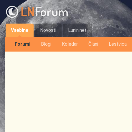
Vsebina
Novosti
Lunin.net
Forumi
Blogi
Koledar
Člani
Lestvica