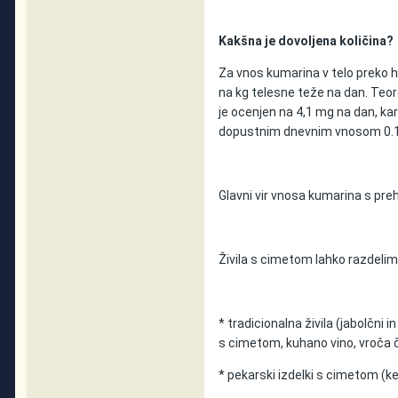
Kakšna je dovoljena količina?
Za vnos kumarina v telo preko h
na kg telesne teže na dan. Teore
je ocenjen na 4,1 mg na dan, ka
dopustnim dnevnim vnosom 0.
Glavni vir vnosa kumarina s pre
Živila s cimetom lahko razdelim
* tradicionalna živila (jabolčni 
s cimetom, kuhano vino, vroča
* pekarski izdelki s cimetom (kek