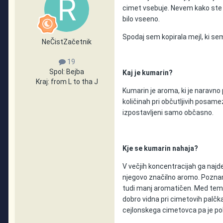
cimet vsebuje. Nevem kako ste b
bilo vseeno.
Spodaj sem kopirala mejl, ki sem
NeČistZačetnik
19
Spol:
Bejba
Kaj je kumarin?
Kraj:
from L to tha J
Kumarin je aroma, ki je naravno
količinah pri občutljivih posam
izpostavljeni samo občasno.
Kje se kumarin nahaja?
V večjih koncentracijah ga naj
njegovo značilno aromo. Poznamo
tudi manj aromatičen. Med tema 
dobro vidna pri cimetovih palčka
cejlonskega cimetovca pa je pol