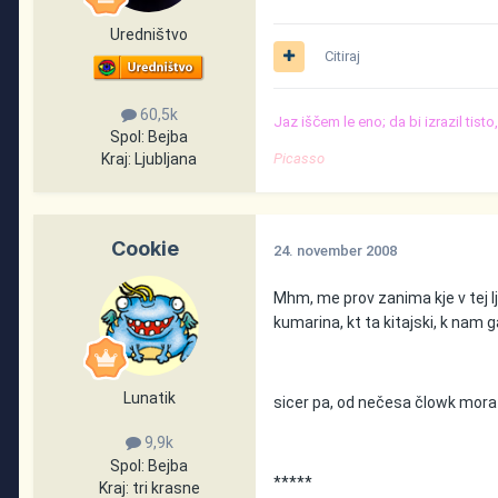
Uredništvo
Citiraj
60,5k
Jaz iščem le eno; da bi izrazil tist
Spol:
Bejba
Kraj:
Ljubljana
Picasso
Cookie
24. november 2008
Mhm, me prov zanima kje v tej lj
kumarina, kt ta kitajski, k nam 
Lunatik
sicer pa, od nečesa člowk mora
9,9k
Spol:
Bejba
*****
Kraj:
tri krasne