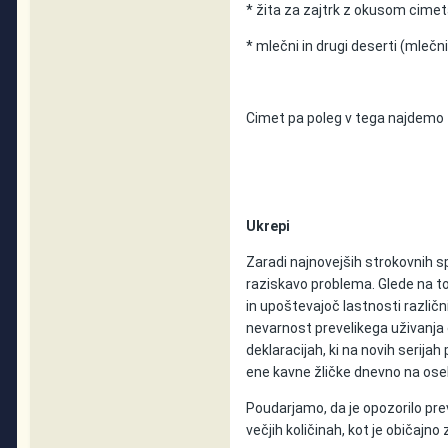
* žita za zajtrk z okusom cimeta 
* mlečni in drugi deserti (mlečni 
Cimet pa poleg v tega najdemo t
Ukrepi
Zaradi najnovejših strokovnih s
raziskavo problema. Glede na to
in upoštevajoč lastnosti različ
nevarnost prevelikega uživanja 
deklaracijah, ki na novih serij
ene kavne žličke dnevno na osebo
Poudarjamo, da je opozorilo pr
večjih količinah, kot je običajn