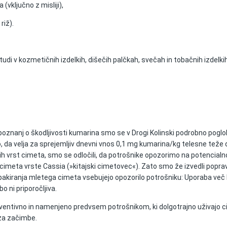
(vključno z misliji),
riž).
udi v kozmetičnih izdelkih, dišečih palčkah, svečah in tobačnih izdelki
poznanj o škodljivosti kumarina smo se v Drogi Kolinski podrobno poglob
, da velja za sprejemljiv dnevni vnos 0,1 mg kumarina/kg telesne teže
nih vrst cimeta, smo se odločili, da potrošnike opozorimo na potencialn
cimeta vrste Cassia (»kitajski cimetovec«). Zato smo že izvedli popra
ah pakiranja mletega cimeta vsebujejo opozorilo potrošniku: Uporaba več
 ni priporočljiva.
eventivno in namenjeno predvsem potrošnikom, ki dolgotrajno uživajo c
o za začimbe.