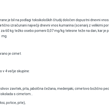
rane je bil na podlagi toksikoloških študij določen dopustni dnevni vno
tično izračunani največji dnevni vnos kumarina (scenarij z velikimi por
r za 60 kg težko osebo pomeni 0,07 mg/kg telesne teže na dan, kar je 
1 mg.
hrano je cimet.
o v 4 večje skupine:
in slivov zavitek, pita, jabolčna čežana, medenjaki, cimetovo božično pec
 čokolada s cimetom…
si, potice, pite),