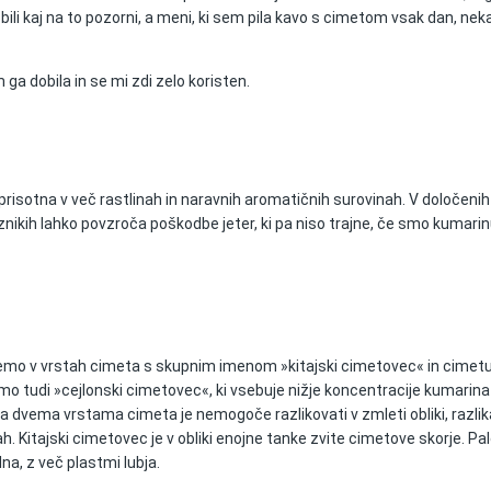
ili kaj na to pozorni, a meni, ki sem pila kavo s cimetom vsak dan, nek
 ga dobila in se mi zdi zelo koristen.
 prisotna v več rastlinah in naravnih aromatičnih surovinah. V določenih
eznikih lahko povzroča poškodbe jeter, ki pa niso trajne, če smo kumari
demo v vrstah cimeta s skupnim imenom »kitajski cimetovec« in cimetu
 tudi »cejlonski cimetovec«, ki vsebuje nižje koncentracije kumarina 
dvema vrstama cimeta je nemogoče razlikovati v zmleti obliki, razlik
h. Kitajski cimetovec je v obliki enojne tanke zvite cimetove skorje. Pa
na, z več plastmi lubja.