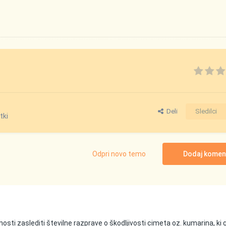
Deli
Sledilci
tki
Odpri novo temo
Dodaj komen
vnosti zaslediti številne razprave o škodljivosti cimeta oz. kumarina, ki 