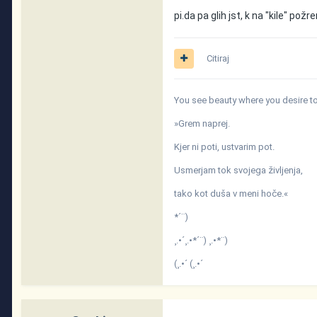
pi.da pa glih jst, k na "kile" 
Citiraj
You see beauty where you desire to 
»Grem naprej.
Kjer ni poti, ustvarim pot.
Usmerjam tok svojega življenja,
tako kot duša v meni hoče.«
*´¨)
¸.•´¸.•*´¨) ¸.•*¨)
(¸.•´ (¸.•´