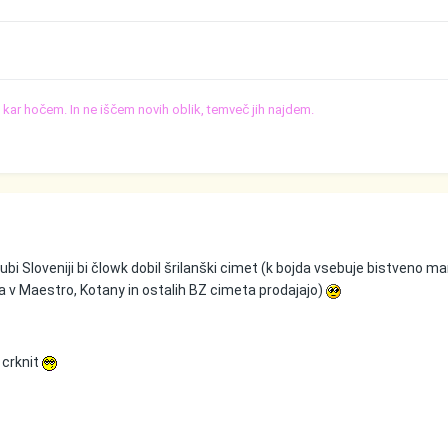
o, kar hočem. In ne iščem novih oblik, temveč jih najdem.
ubi Sloveniji bi člowk dobil šrilanški cimet (k bojda vsebuje bistveno ma
ga v Maestro, Kotany in ostalih BZ cimeta prodajajo)
 crknit