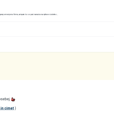
oraj omenjeno firmo, ampak to se pač nanaša na njihove izdelke...
posebej.
in cimet
)