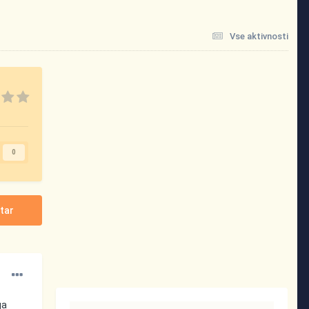
Vse aktivnosti
0
tar
ga