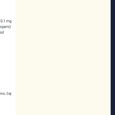
s 0,1 mg
cijami)
pod
ivo, čaj