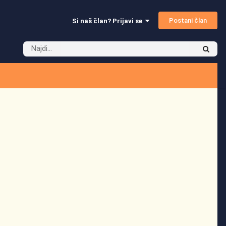
Postani član
Si naš član? Prijavi se