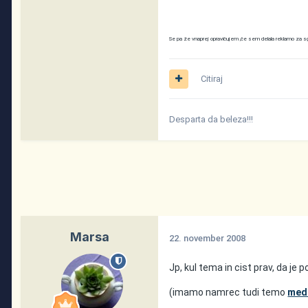
Se pa že vnaprej opravičujem ,če sem delala reklamo za sg
Citiraj
Desparta da beleza!!!
Marsa
22. november 2008
Jp, kul tema in cist prav, da je 
(imamo namrec tudi temo
med 