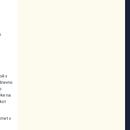
h.
ili v
 dnevno
o
vke na
 kot
imet v