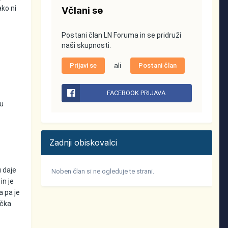
ako ni
Včlani se
Postani član LN Foruma in se pridruži
naši skupnosti.
Prijavi se
ali
Postani član
FACEBOOK PRIJAVA
nu
Zadnji obiskovalci
 daje
Noben član si ne ogleduje te strani.
in je
a pa je
lčka