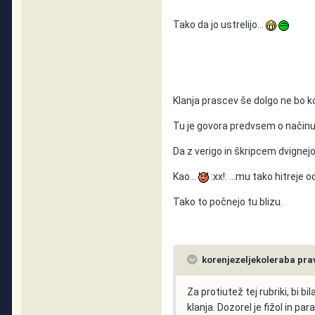
Tako da jo ustrelijo...
Klanja prascev še dolgo ne bo k
Tu je govora predvsem o načinu
Da z verigo in škripcem dvignej
Kao...
:xx!: ...mu tako hitreje 
Tako to počnejo tu blizu.
korenjezeljekoleraba prav
Za protiutež tej rubriki, bi b
klanja. Dozorel je fižol in parad