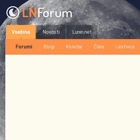
Vsebina
Novosti
Lunin.net
Forumi
Blogi
Koledar
Člani
Lestvica