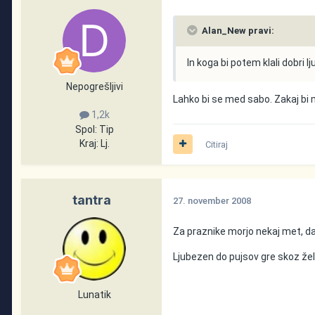
Alan_New pravi:
In koga bi potem klali dobri lj
Nepogrešljivi
Lahko bi se med sabo. Zakaj bi 
1,2k
Spol:
Tip
Kraj:
Lj.
Citiraj
tantra
27. november 2008
Za praznike morjo nekaj met, da 
Ljubezen do pujsov gre skoz žel
Lunatik