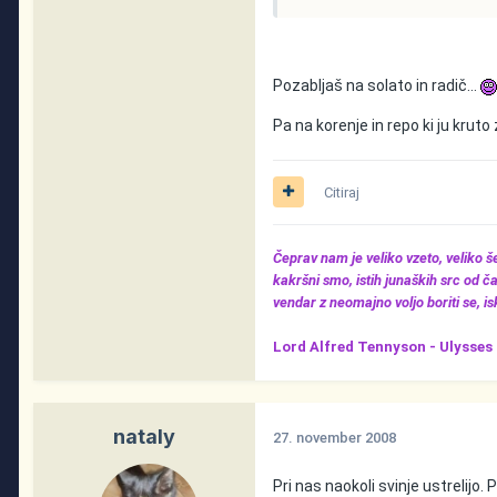
Pozabljaš na solato in radič...
Pa na korenje in repo ki ju krut
Citiraj
Čeprav nam je veliko vzeto, veliko 
kakršni smo, istih junaških src od ča
vendar z neomajno voljo boriti se, iska
Lord Alfred Tennyson -
Ulysses
nataly
27. november 2008
Pri nas naokoli svinje ustrelijo.