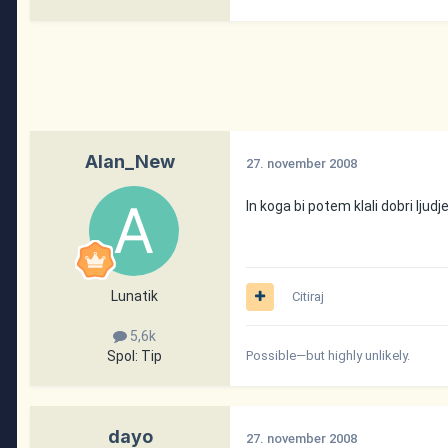
Alan_New
27. november 2008
In koga bi potem klali dobri ljudj
Lunatik
Citiraj
5,6k
Spol:
Tip
Possible—but highly unlikely.
dayo
27. november 2008