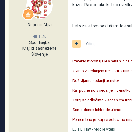
kazni. Ravno tako kot so uvedli 
Nepogrešljivi
Leto za letom poslušam to enako
1,2k
Spol:
Bejba
Citiraj
Kraj:
iz zasnežene
Slovenije
Preteklost obstaja le v mislih in na
Živimo v sedanjem trenutku. Čutim
Doživljamo sedanji trenutek.
Kar počnemo v sedanjem trenutku, us
Torej se odločimo v sedanjem trenut
Samo danes lahko delujemo.
Pomembno je, kaj se odločimo misliti
Luis L. Hay - Moč je v tebi