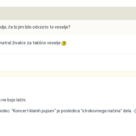
udje, če bi jim bilo odvzeto to veselje?
matral živalce za takšno veselje
ne bojo lačni.
odec. "Koncert klanih pujsev" je posledica "strokovnega načina" dela. -