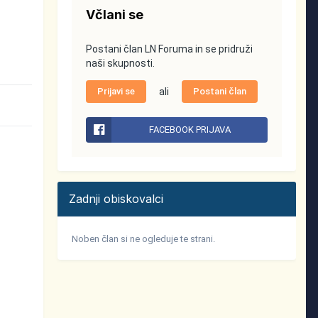
Včlani se
Postani član LN Foruma in se pridruži
naši skupnosti.
Prijavi se
ali
Postani član
FACEBOOK PRIJAVA
Zadnji obiskovalci
Noben član si ne ogleduje te strani.