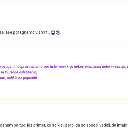
o za lase potegnemo v smrt...
še ostaja. In čeprav nimamo več tiste moči ki je nekoč premikala nebo in zemljo,
sa in usode oslabljenih,
ti, najti in ne popustiti.
 Poznam pa tudi jaz primer, ko so klali zato, da so sosedi vedeli, da imajo 