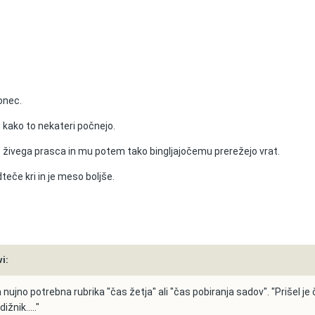
onec.
 kako to nekateri počnejo.
o živega prasca in mu potem tako bingljajočemu prerežejo vrat.
odteče kri in je meso boljše.
i:
ila nujno potrebna rubrika "čas žetja" ali "čas pobiranja sadov". "Prišel je
ižnik....."