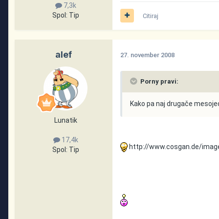
7,3k
Spol:
Tip
Citiraj
alef
27. november 2008
Porny pravi:
Kako pa naj drugače mesojedi
Lunatik
17,4k
http://www.cosgan.de/image
Spol:
Tip