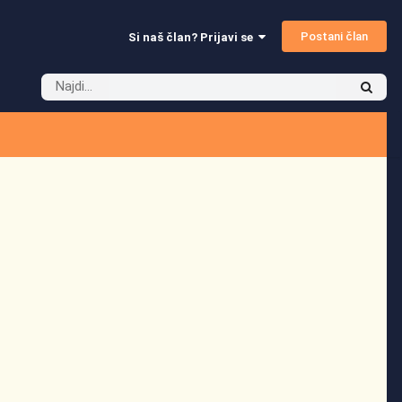
Postani član
Si naš član? Prijavi se