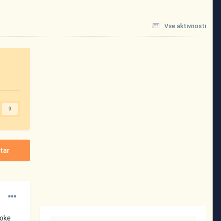
Vse aktivnosti
0
tar
soke