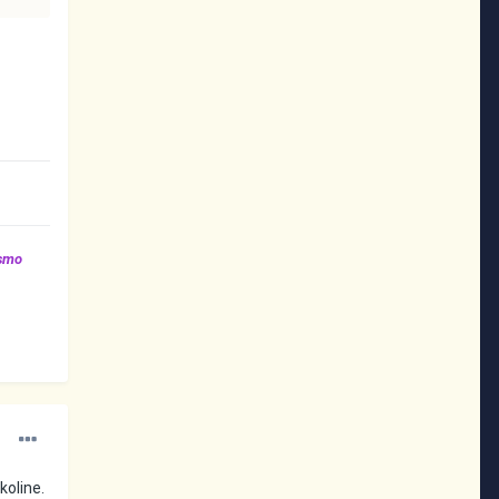
 smo
koline.