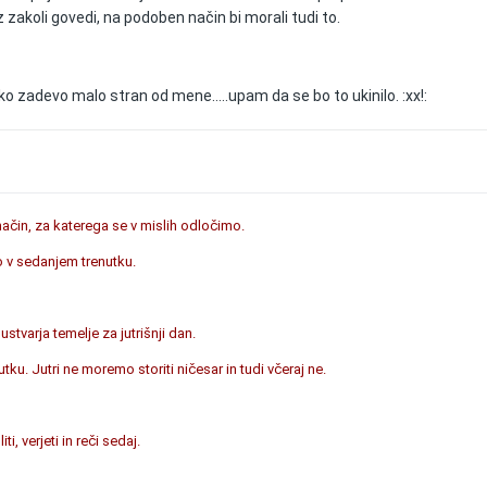
z zakoli govedi, na podoben način bi morali tudi to.
 zadevo malo stran od mene.....upam da se bo to ukinilo. :xx!:
 način, za katerega se v mislih odločimo.
o v sedanjem trenutku.
tvarja temelje za jutrišnji dan.
ku. Jutri ne moremo storiti ničesar in tudi včeraj ne.
, verjeti in reči sedaj.