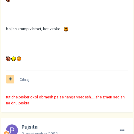
boljsh kramp v hrbet, kot v roke...
Citiraj
tut che pisker okol obrnesh pa se nanga vsedesh.....she zmeri sedish
na dnu piskra
Pujsita
3. september 2003