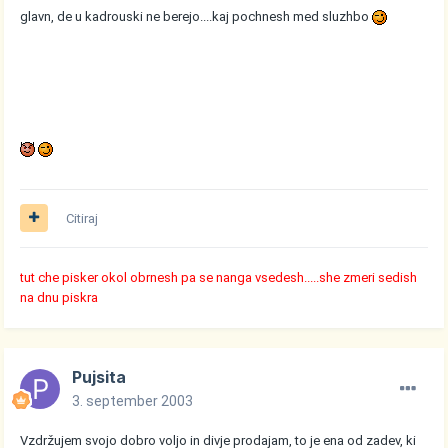
glavn, de u kadrouski ne berejo....kaj pochnesh med sluzhbo
Citiraj
tut che pisker okol obrnesh pa se nanga vsedesh.....she zmeri sedish
na dnu piskra
Pujsita
3. september 2003
Vzdržujem svojo dobro voljo in divje prodajam, to je ena od zadev, ki