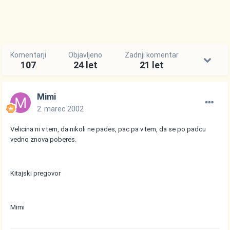
Komentarji
Objavljeno
Zadnji komentar
107
24 let
21 let
Mimi
2. marec 2002
Velicina ni v tem, da nikoli ne pades, pac pa v tem, da se po padcu
vedno znova poberes.
Kitajski pregovor
Mimi