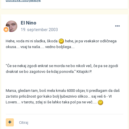
El Nino
19. september 2003
Hehe, voda mi ni sladka, škoda
hehe, je pa vsekakor odličnega
okusa.... vsaj ta naša..... vedno boljšega....
"Če se nekaj zgodi enkrat se morda ne bo nikoli več, če pa se zgodi
dvakrat se bo zagotovo še kdaj ponovila." Kitajski P.
Marsa, gledam tam, boš mela kmalu 6000 objav, ti predlagam da daš
za tisto priložnost gor kako bolj ljubeznivo slikco... saj veš 6 - VI
Lovers.... v tarotu, zdaj si še lahko taka pol pa ne več.....
Citiraj