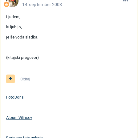
14. september 2003
Ljudem,
ki ljubijo,
je še voda sladka.
(kitajski pregovor)
Citiraj
FotoBoris
Album Vilincev
Borisova fotogalerija