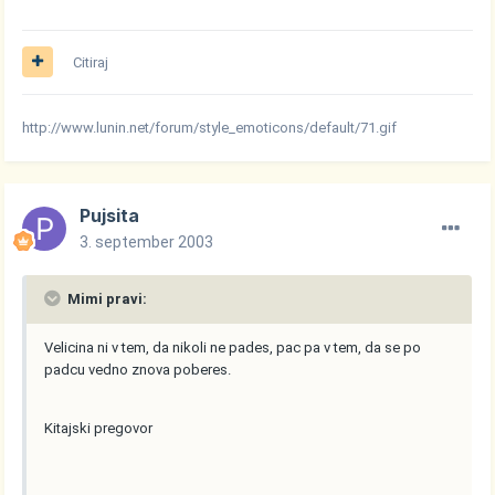
Citiraj
http://www.lunin.net/forum/style_emoticons/default/71.gif
Pujsita
3. september 2003
Mimi pravi:
Velicina ni v tem, da nikoli ne pades, pac pa v tem, da se po
padcu vedno znova poberes.
Kitajski pregovor