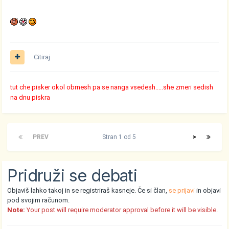
Citiraj
tut che pisker okol obrnesh pa se nanga vsedesh.....she zmeri sedish
na dnu piskra
PREV
Stran 1 od 5
>
Pridruži se debati
Objaviš lahko takoj in se registriraš kasneje. Če si član,
se prijavi
in objavi
pod svojim računom.
Note:
Your post will require moderator approval before it will be visible.