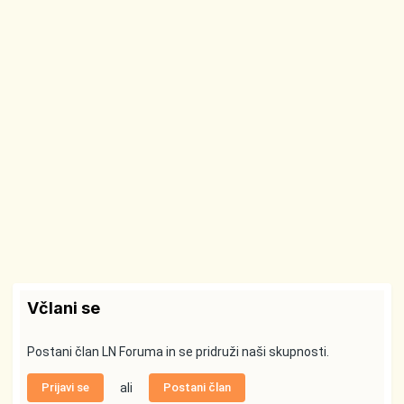
Včlani se
Postani član LN Foruma in se pridruži naši skupnosti.
Prijavi se
ali
Postani član