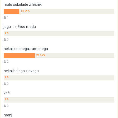
malo čokolade z lešniki
1
jogurt z žlico medu
0
nekaj zelenega, rumenega
2
nekaj belega, rjavega
0
več
0
manj