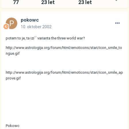
77
23 let
23 let
pokowc
10. oktober 2002
potem to je, ta izi´´ varianta the three world war?
http://www.astrologija.org/forum/html/emoticons/stari/icon_smile_to
ngue.gif
http://www.astrologija.org/forum/html/emoticons/stari/icon_smile_ap
prove.gif
Pokowc