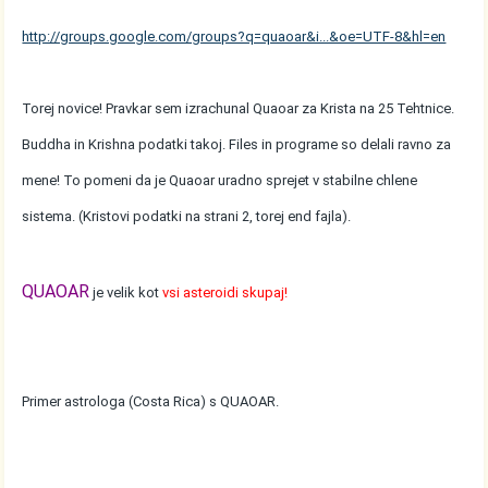
http://groups.google.com/groups?q=quaoar&i...&oe=UTF-8&hl=en
Torej novice! Pravkar sem izrachunal Quaoar za Krista na 25 Tehtnice.
Buddha in Krishna podatki takoj. Files in programe so delali ravno za
mene! To pomeni da je Quaoar uradno sprejet v stabilne chlene
sistema. (Kristovi podatki na strani 2, torej end fajla).
QUAOAR
je velik kot
vsi asteroidi skupaj!
Primer astrologa (Costa Rica) s QUAOAR.