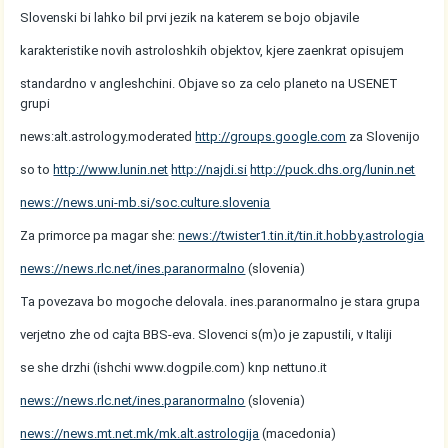
Slovenski bi lahko bil prvi jezik na katerem se bojo objavile
karakteristike novih astroloshkih objektov, kjere zaenkrat opisujem
standardno v angleshchini. Objave so za celo planeto na USENET
grupi
news:alt.astrology.moderated
http://groups.google.com
za Slovenijo
so to
http://www.lunin.net
http://najdi.si
http://puck.dhs.org/lunin.net
news://news.uni-mb.si/soc.culture.slovenia
Za primorce pa magar she:
news://twister1.tin.it/tin.it.hobby.astrologia
news://news.rlc.net/ines.paranormalno
(slovenia)
Ta povezava bo mogoche delovala. ines.paranormalno je stara grupa
verjetno zhe od cajta BBS-eva. Slovenci s(m)o je zapustili, v Italiji
se she drzhi (ishchi www.dogpile.com) knp nettuno.it
news://news.rlc.net/ines.paranormalno
(slovenia)
news://news.mt.net.mk/mk.alt.astrologija
(macedonia)