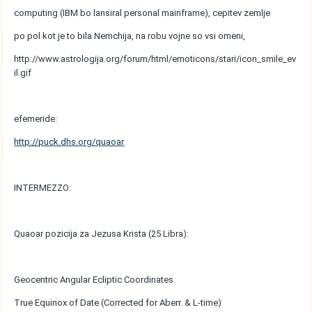
computing (IBM bo lansiral personal mainframe), cepitev zemlje
po pol kot je to bila Nemchija, na robu vojne so vsi omeni,
http://www.astrologija.org/forum/html/emoticons/stari/icon_smile_ev
il.gif
efemeride:
http://puck.dhs.org/quaoar
INTERMEZZO:
Quaoar pozicija za Jezusa Krista (25 Libra):
Geocentric Angular Ecliptic Coordinates
True Equinox of Date (Corrected for Aberr. & L-time)