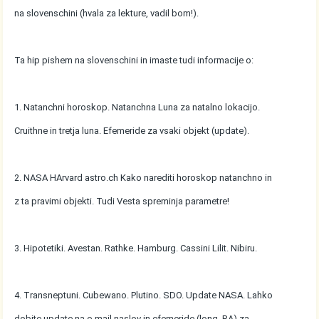
na slovenschini (hvala za lekture, vadil bom!).
Ta hip pishem na slovenschini in imaste tudi informacije o:
1. Natanchni horoskop. Natanchna Luna za natalno lokacijo.
Cruithne in tretja luna. Efemeride za vsaki objekt (update).
2. NASA HArvard astro.ch Kako narediti horoskop natanchno in
z ta pravimi objekti. Tudi Vesta spreminja parametre!
3. Hipotetiki. Avestan. Rathke. Hamburg. Cassini Lilit. Nibiru.
4. Transneptuni. Cubewano. Plutino. SDO. Update NASA. Lahko
dobite update na e-mail naslov in efemeride (long, RA) za