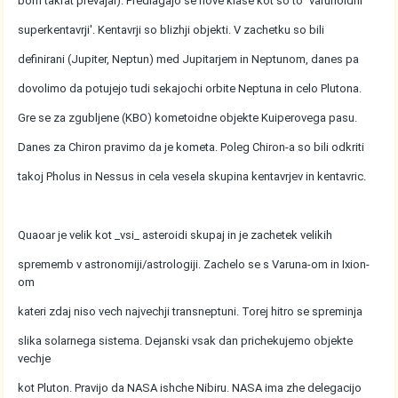
bom takrat prevajal). Predlagajo se nove klase kot so to `varunoidni
superkentavrji'. Kentavrji so blizhji objekti. V zachetku so bili
definirani (Jupiter, Neptun) med Jupitarjem in Neptunom, danes pa
dovolimo da potujejo tudi sekajochi orbite Neptuna in celo Plutona.
Gre se za zgubljene (KBO) kometoidne objekte Kuiperovega pasu.
Danes za Chiron pravimo da je kometa. Poleg Chiron-a so bili odkriti
takoj Pholus in Nessus in cela vesela skupina kentavrjev in kentavric.
Quaoar je velik kot _vsi_ asteroidi skupaj in je zachetek velikih
sprememb v astronomiji/astrologiji. Zachelo se s Varuna-om in Ixion-
om
kateri zdaj niso vech najvechji transneptuni. Torej hitro se spreminja
slika solarnega sistema. Dejanski vsak dan prichekujemo objekte
vechje
kot Pluton. Pravijo da NASA ishche Nibiru. NASA ima zhe delegacijo