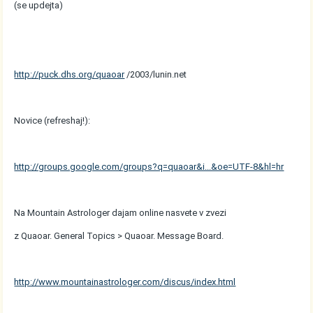
(se updejta)
http://puck.dhs.org/quaoar
/2003/lunin.net
Novice (refreshaj!):
http://groups.google.com/groups?q=quaoar&i...&oe=UTF-8&hl=hr
Na Mountain Astrologer dajam online nasvete v zvezi
z Quaoar. General Topics > Quaoar. Message Board.
http://www.mountainastrologer.com/discus/index.html