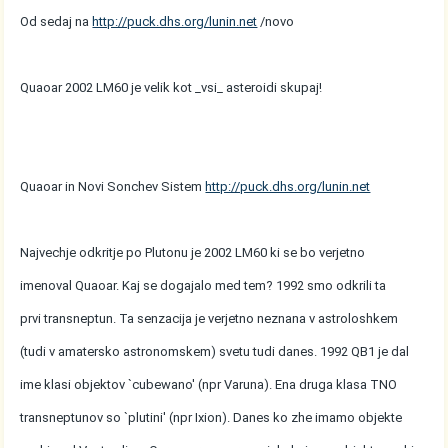
Od sedaj na
http://puck.dhs.org/lunin.net
/novo
Quaoar 2002 LM60 je velik kot _vsi_ asteroidi skupaj!
Quaoar in Novi Sonchev Sistem
http://puck.dhs.org/lunin.net
Najvechje odkritje po Plutonu je 2002 LM60 ki se bo verjetno
imenoval Quaoar. Kaj se dogajalo med tem? 1992 smo odkrili ta
prvi transneptun. Ta senzacija je verjetno neznana v astroloshkem
(tudi v amatersko astronomskem) svetu tudi danes. 1992 QB1 je dal
ime klasi objektov `cubewano' (npr Varuna). Ena druga klasa TNO
transneptunov so `plutini' (npr Ixion). Danes ko zhe imamo objekte