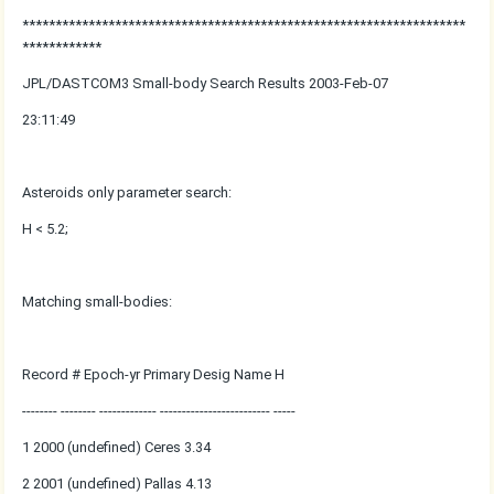
*******************************************************************
************
JPL/DASTCOM3 Small-body Search Results 2003-Feb-07
23:11:49
Asteroids only parameter search:
H < 5.2;
Matching small-bodies:
Record # Epoch-yr Primary Desig Name H
-------- -------- ------------- ------------------------- -----
1 2000 (undefined) Ceres 3.34
2 2001 (undefined) Pallas 4.13