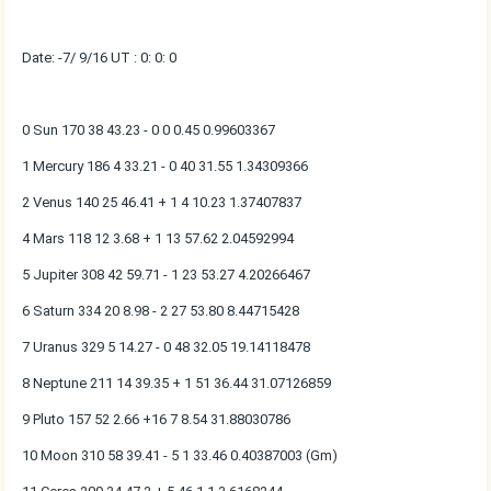
Date: -7/ 9/16 UT : 0: 0: 0
0 Sun 170 38 43.23 - 0 0 0.45 0.99603367
1 Mercury 186 4 33.21 - 0 40 31.55 1.34309366
2 Venus 140 25 46.41 + 1 4 10.23 1.37407837
4 Mars 118 12 3.68 + 1 13 57.62 2.04592994
5 Jupiter 308 42 59.71 - 1 23 53.27 4.20266467
6 Saturn 334 20 8.98 - 2 27 53.80 8.44715428
7 Uranus 329 5 14.27 - 0 48 32.05 19.14118478
8 Neptune 211 14 39.35 + 1 51 36.44 31.07126859
9 Pluto 157 52 2.66 +16 7 8.54 31.88030786
10 Moon 310 58 39.41 - 5 1 33.46 0.40387003 (Gm)