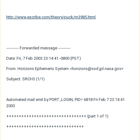
http://www.escribe.com/theory/puck/m3985.html
---------- Forwarded message ----------
Date: Fri, 7 Feb 2003 23:14:41 -0800 (PST)
From: Horizons Ephemeris System <horizons@ssd.jpl.nasa.gov>
Subject: SRCH3 (1/1)
Automated mail xmit by PORT_LOGIN, PID= 6818 Fri Feb 7 23:14:41
2003
++++++++++++++++++++++++++++++++ (part 1 of 1)
+++++++++++++++++++++++++++++++