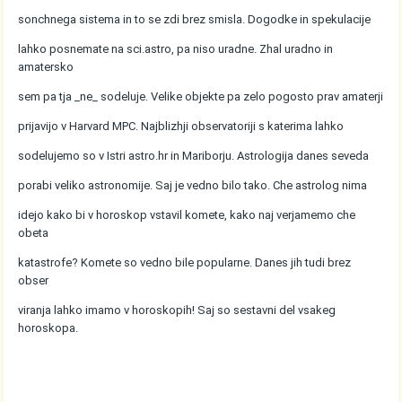
sonchnega sistema in to se zdi brez smisla. Dogodke in spekulacije
lahko posnemate na sci.astro, pa niso uradne. Zhal uradno in
amatersko
sem pa tja _ne_ sodeluje. Velike objekte pa zelo pogosto prav amaterji
prijavijo v Harvard MPC. Najblizhji observatoriji s katerima lahko
sodelujemo so v Istri astro.hr in Mariborju. Astrologija danes seveda
porabi veliko astronomije. Saj je vedno bilo tako. Che astrolog nima
idejo kako bi v horoskop vstavil komete, kako naj verjamemo che
obeta
katastrofe? Komete so vedno bile popularne. Danes jih tudi brez
obser
viranja lahko imamo v horoskopih! Saj so sestavni del vsakeg
horoskopa.