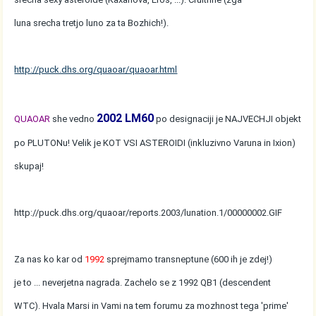
luna srecha tretjo luno za ta Bozhich!).
http://puck.dhs.org/quaoar/quaoar.html
2002 LM60
QUAOAR
she vedno
po designaciji je NAJVECHJI objekt
po PLUTONu! Velik je KOT VSI ASTEROIDI (inkluzivno Varuna in Ixion)
skupaj!
http://puck.dhs.org/quaoar/reports.2003/lunation.1/00000002.GIF
Za nas ko kar od
1992
sprejmamo transneptune (600 ih je zdej!)
je to ... neverjetna nagrada. Zachelo se z 1992 QB1 (descendent
WTC). Hvala Marsi in Vami na tem forumu za mozhnost tega 'prime'