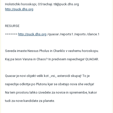
Holistichki horoskopi, O5 techaji. t8@puck.dhs.org
http://puck.dhs.org
RESURSE
=======
http://puck.dhs.org
/quaoar /reports1 /reports /dance.1
Seveda imaste Nessus Pholus in Chariklo v vashemu horoskopu.
Kaj pa Ixion Varuna in Chaos? In predvsem najvechega! QUAOAR.
Quaoar je novi objekt velik kot _vsi_ asteroidi skupaj! To je
najvechje odkritje po Plutonu kjer se obetajo nova she vechja!
Na tem prostoru lahko izvedete za novice in spremembe, kakor
tudi za nove kandidate za planete.