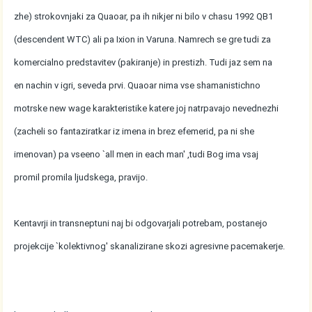
zhe) strokovnjaki za Quaoar, pa ih nikjer ni bilo v chasu 1992 QB1
(descendent WTC) ali pa Ixion in Varuna. Namrech se gre tudi za
komercialno predstavitev (pakiranje) in prestizh. Tudi jaz sem na
en nachin v igri, seveda prvi. Quaoar nima vse shamanistichno
motrske new wage karakteristike katere joj natrpavajo nevednezhi
(zacheli so fantaziratkar iz imena in brez efemerid, pa ni she
imenovan) pa vseeno `all men in each man' ,tudi Bog ima vsaj
promil promila ljudskega, pravijo.
Kentavrji in transneptuni naj bi odgovarjali potrebam, postanejo
projekcije `kolektivnog' skanalizirane skozi agresivne pacemakerje.