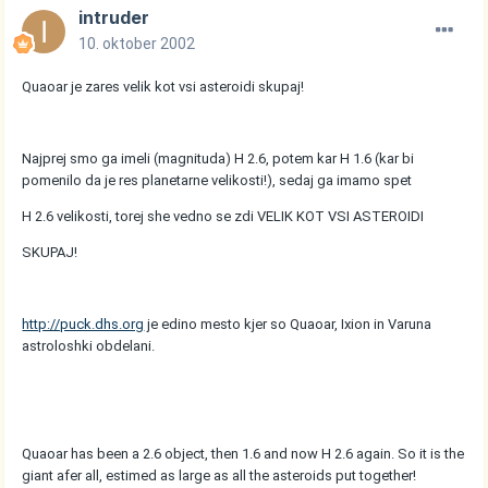
intruder
10. oktober 2002
Quaoar je zares velik kot vsi asteroidi skupaj!
Najprej smo ga imeli (magnituda) H 2.6, potem kar H 1.6 (kar bi
pomenilo da je res planetarne velikosti!), sedaj ga imamo spet
H 2.6 velikosti, torej she vedno se zdi VELIK KOT VSI ASTEROIDI
SKUPAJ!
http://puck.dhs.org
je edino mesto kjer so Quaoar, Ixion in Varuna
astroloshki obdelani.
Quaoar has been a 2.6 object, then 1.6 and now H 2.6 again. So it is the
giant afer all, estimed as large as all the asteroids put together!