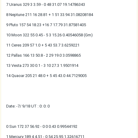
7 Uranus 329 3 3.59 - 0 48 31.07 19.14786343
8 Neptune 211 16 28.81 + 1 51 33.94 31.08208184
9 Pluto 157 54 18.23 +16 7 17.79 31.87581405
10 Moon 322 55 0.45 - 5 3 15.26 0.40546058 (Gm)
11 Ceres 209 57 1.0 + 5 43 53.7 3.6259221
12 Pallas 166 13 50.8 - 2 29 19.0 3.0598865
13 Vesta 273 30 0.1 - 3 10 27.3 1.9501914
14 Quaoar 205 21 48.0 + 5 45 43.0 44.7129005
Date: -7/ 9/18 UT : 0: 0: 0
0 Sun 172 37 56.92 - 0 0 0.43 0.99544192
1 Mercury 189 4 4.51 - 0 54 25.95 1.32616711