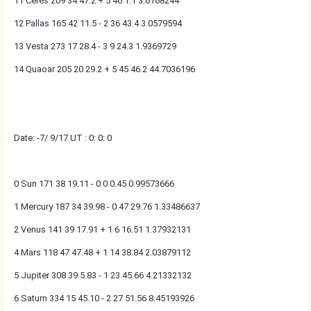
11 Ceres 209 34 47.2 + 5 46 1.1 3.6168244
12 Pallas 165 42 11.5 - 2 36 43.4 3.0579594
13 Vesta 273 17 28.4 - 3 9 24.3 1.9369729
14 Quaoar 205 20 29.2 + 5 45 46.2 44.7036196
Date: -7/ 9/17 UT : 0: 0: 0
0 Sun 171 38 19.11 - 0 0 0.45 0.99573666
1 Mercury 187 34 39.98 - 0 47 29.76 1.33486637
2 Venus 141 39 17.91 + 1 6 16.51 1.37932131
4 Mars 118 47 47.48 + 1 14 38.84 2.03879112
5 Jupiter 308 39 5.83 - 1 23 45.66 4.21332132
6 Saturn 334 15 45.10 - 2 27 51.56 8.45193926