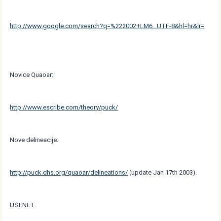
http://www.google.com/search?q=%222002+LM6...UTF-8&hl=hr&lr=
Novice Quaoar:
http://www.escribe.com/theory/puck/
Nove delineacije:
http://puck.dhs.org/quaoar/delineations/
(update Jan 17th 2003).
USENET: