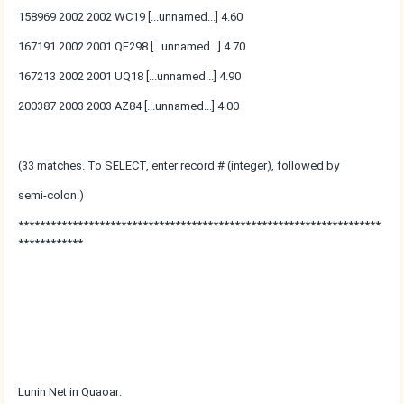
158969 2002 2002 WC19 [...unnamed...] 4.60
167191 2002 2001 QF298 [...unnamed...] 4.70
167213 2002 2001 UQ18 [...unnamed...] 4.90
200387 2003 2003 AZ84 [...unnamed...] 4.00
(33 matches. To SELECT, enter record # (integer), followed by
semi-colon.)
*******************************************************************
************
Lunin Net in Quaoar: