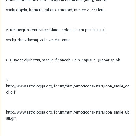
vsaki objekt, kometo, raketo, asteroid, mesec v -777 letu.
5. Kentavrji in kentavrice. Chiron sploh ni sam pa ni niti naj
vechji zhe zdavnaj. Zelo vesela tema.
6. Quaoar v ljubezni, magiki, financah. Edini napisi o Quaoar sploh.
7.
http://www.astrologija.org/forum/html/emoticons/stari/icon_smile_co
ol.gif
http://www.astrologija.org/forum/html/emoticons/stari/icon_smile_8b
all.gif