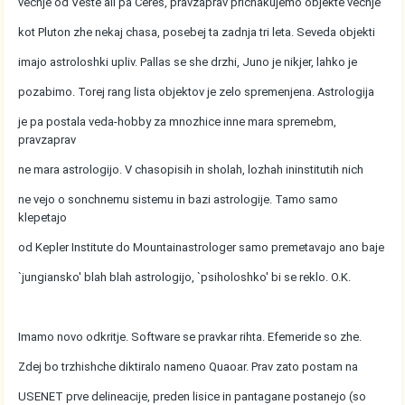
vechje od Veste ali pa Ceres, pravzaprav prichakujemo objekte vechje
kot Pluton zhe nekaj chasa, posebej ta zadnja tri leta. Seveda objekti
imajo astroloshki upliv. Pallas se she drzhi, Juno je nikjer, lahko je
pozabimo. Torej rang lista objektov je zelo spremenjena. Astrologija
je pa postala veda-hobby za mnozhice inne mara spremebm,
pravzaprav
ne mara astrologijo. V chasopisih in sholah, lozhah ininstitutih nich
ne vejo o sonchnemu sistemu in bazi astrologije. Tamo samo
klepetajo
od Kepler Institute do Mountainastrologer samo premetavajo ano baje
`jungiansko' blah blah astrologijo, `psiholoshko' bi se reklo. O.K.
Imamo novo odkritje. Software se pravkar rihta. Efemeride so zhe.
Zdej bo trzhishche diktiralo nameno Quaoar. Prav zato postam na
USENET prve delineacije, preden lisice in pantagane postanejo (so