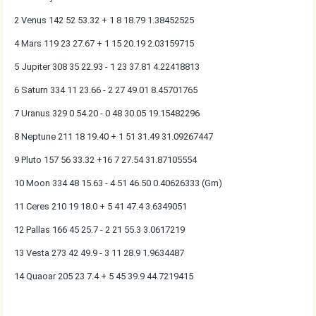
2 Venus 142 52 53.32 + 1 8 18.79 1.38452525
4 Mars 119 23 27.67 + 1 15 20.19 2.03159715
5 Jupiter 308 35 22.93 - 1 23 37.81 4.22418813
6 Saturn 334 11 23.66 - 2 27 49.01 8.45701765
7 Uranus 329 0 54.20 - 0 48 30.05 19.15482296
8 Neptune 211 18 19.40 + 1 51 31.49 31.09267447
9 Pluto 157 56 33.32 +16 7 27.54 31.87105554
10 Moon 334 48 15.63 - 4 51 46.50 0.40626333 (Gm)
11 Ceres 210 19 18.0 + 5 41 47.4 3.6349051
12 Pallas 166 45 25.7 - 2 21 55.3 3.0617219
13 Vesta 273 42 49.9 - 3 11 28.9 1.9634487
14 Quaoar 205 23 7.4 + 5 45 39.9 44.7219415