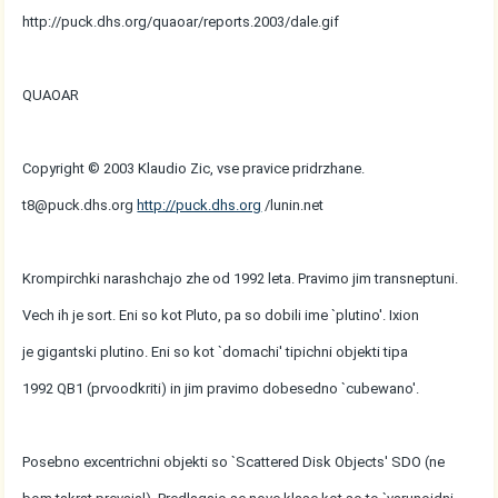
http://puck.dhs.org/quaoar/reports.2003/dale.gif
QUAOAR
Copyright © 2003 Klaudio Zic, vse pravice pridrzhane.
t8@puck.dhs.org
http://puck.dhs.org
/lunin.net
Krompirchki narashchajo zhe od 1992 leta. Pravimo jim transneptuni.
Vech ih je sort. Eni so kot Pluto, pa so dobili ime `plutino'. Ixion
je gigantski plutino. Eni so kot `domachi' tipichni objekti tipa
1992 QB1 (prvoodkriti) in jim pravimo dobesedno `cubewano'.
Posebno excentrichni objekti so `Scattered Disk Objects' SDO (ne