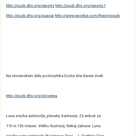
http://puck.dhs.org/reports
http://puck.dhs.org/reports1
http://puck.dhs.org/quaoar
http://www.escribe.com/theory/puck
Na slovenskem delu postrezhika boste zhe danes imeli:
http://puck.dhs.org/slovenija
Luna srecha asteroide, planete, kentavrje. Za enkrat za
11ti in 12ti mesec. Veliko ilustracij. Nekaj zabave: Luna
srecha sexy asteroide (Kaxanova, Eros, ...). Cruithne (2ga