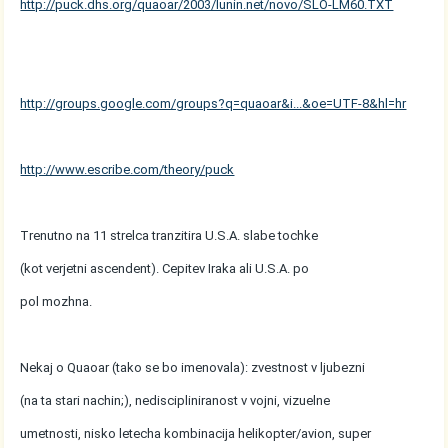
http://puck.dhs.org/quaoar/2003/lunin.net/novo/SLO-LM60.TXT
http://groups.google.com/groups?q=quaoar&i...&oe=UTF-8&hl=hr
http://www.escribe.com/theory/puck
Trenutno na 11 strelca tranzitira U.S.A. slabe tochke
(kot verjetni ascendent). Cepitev Iraka ali U.S.A. po
pol mozhna.
Nekaj o Quaoar (tako se bo imenovala): zvestnost v ljubezni
(na ta stari nachin;), nediscipliniranost v vojni, vizuelne
umetnosti, nisko letecha kombinacija helikopter/avion, super