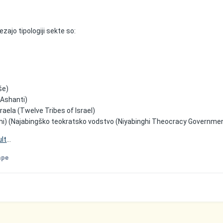
rezajo tipologiji sekte so:
še)
 Ashanti)
aela (Twelve Tribes of Israel)
ghi) (Najabingško teokratsko vodstvo (Niyabinghi Theocracy Governme
ult
...
ape