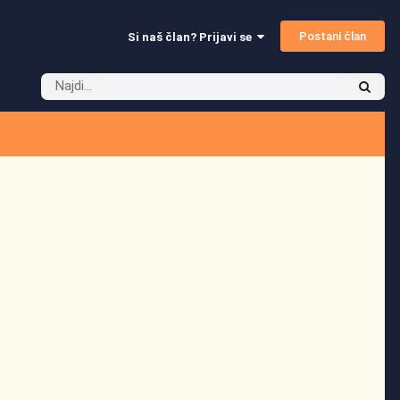
Postani član
Si naš član? Prijavi se