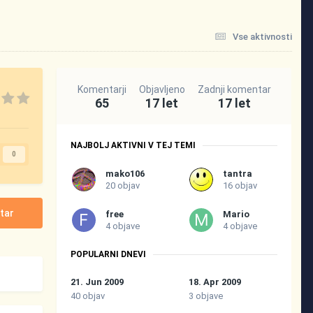
Vse aktivnosti
Komentarji
Objavljeno
Zadnji komentar
65
17 let
17 let
NAJBOLJ AKTIVNI V TEJ TEMI
0
mako106
tantra
20 objav
16 objav
tar
free
Mario
4 objave
4 objave
POPULARNI DNEVI
21. Jun 2009
18. Apr 2009
40 objav
3 objave