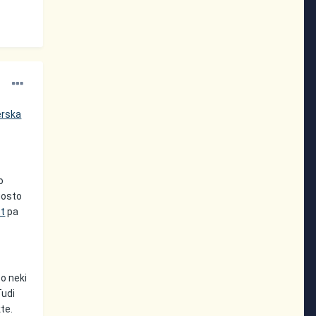
erska
o
gosto
st
pa
 o neki
Tudi
te.