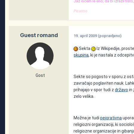
Jaz iščem le eno; da bi izrazil tist
Picasso
Guest romand
19. april 2009
(popravljeno)
Sekta
Iz Wikipedije, pros
skupina
, ki je nastala z odcepi
Gost
Sekte so pogosto v sporu z os
zavračajo poglaviten nauk. Lahk
prihajajo v spor tudi z
državo
in
zelo velika.
Možna je tudi
pejorativna
upora
religiozni organizaciji, ki socio
religiozne organizacije in giba