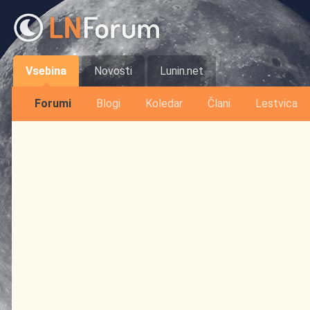
Vsebina
Novosti
Lunin.net
Forumi
Blogi
Koledar
Člani
Lestvica