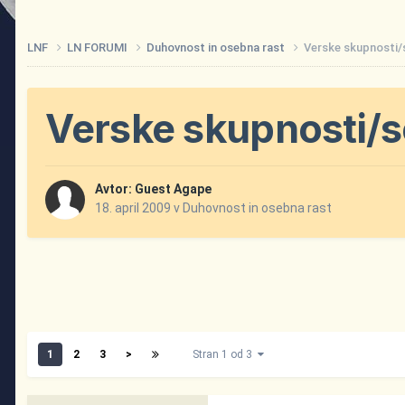
LNF
LN FORUMI
Duhovnost in osebna rast
Verske skupnosti/s
Verske skupnosti/se
Avtor: Guest Agape
18. april 2009
v
Duhovnost in osebna rast
1
2
3
>
Stran 1 od 3