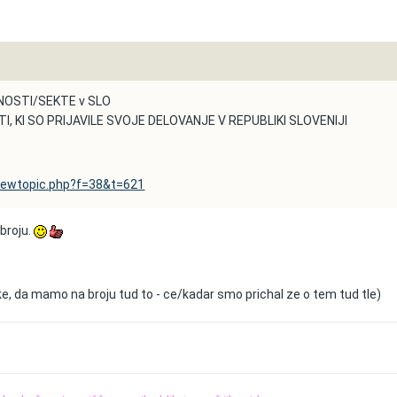
NOSTI/SEKTE v SLO
, KI SO PRIJAVILE SVOJE DELOVANJE V REPUBLIKI SLOVENIJI
viewtopic.php?f=38&t=621
 broju.
linke, da mamo na broju tud to - ce/kadar smo prichal ze o tem tud tle)