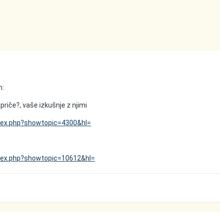
m:
priče?, vaše izkušnje z njimi
ndex.php?showtopic=4300&hl=
ndex.php?showtopic=10612&hl=