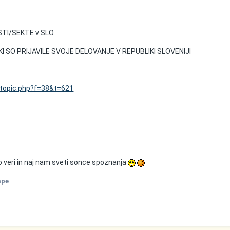
TI/SEKTE v SLO
I SO PRIJAVILE SVOJE DELOVANJE V REPUBLIKI SLOVENIJI
wtopic.php?f=38&t=621
 o veri in naj nam sveti sonce spoznanja
ape