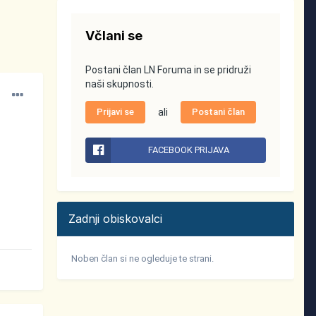
Včlani se
Postani član LN Foruma in se pridruži
naši skupnosti.
Prijavi se
ali
Postani član
FACEBOOK PRIJAVA
Zadnji obiskovalci
Noben član si ne ogleduje te strani.