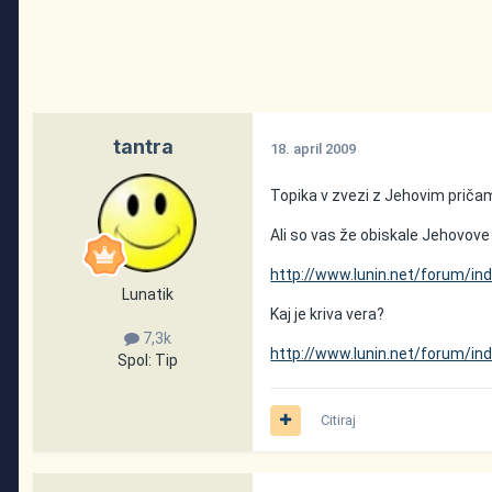
tantra
18. april 2009
Topika v zvezi z Jehovim priča
Ali so vas že obiskale Jehovove 
http://www.lunin.net/forum/i
Lunatik
Kaj je kriva vera?
7,3k
http://www.lunin.net/forum/i
Spol:
Tip
Citiraj