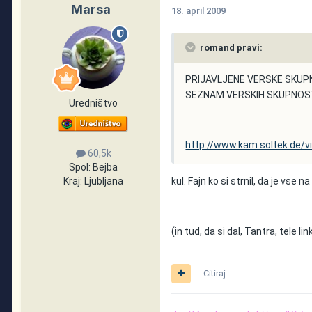
Marsa
18. april 2009
romand pravi:
PRIJAVLJENE VERSKE SKUP
SEZNAM VERSKIH SKUPNOSTI
Uredništvo
http://www.kam.soltek.de/
60,5k
Spol:
Bejba
kul. Fajn ko si strnil, da je vse na
Kraj:
Ljubljana
(in tud, da si dal, Tantra, tele 
Citiraj