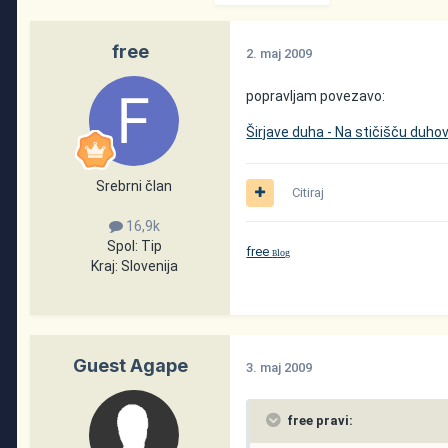
free
2. maj 2009
popravljam povezavo:
Širjave duha - Na stičišču duhov
Srebrni član
Citiraj
16,9k
Spol:
Tip
free
log
B
Kraj:
Slovenija
Guest Agape
3. maj 2009
free pravi: