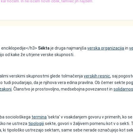
o, kar hočem. In ne iščem novih oblik, temveč jih najdem.
te enciklopedije</h3>
Sékta
je druga najmanjša
verska organizacija
in
v
tvijo od kake že utrjene verske skupnosti.
talimi verskimi skupnostmi glede tolmačenja
verskih resnic
, saj pogost
o tudi poudarjajo, da je njihova vera edina pravilna. Ob čemer sekte po
zakoni
. Članstvo je prostovoljno, medsebojna povezanost in
solidarno
ba sociološkega
termina
'sekta' v vsakdanjem govoru v primerih, ko se
loško ne ustreza
tipologiji
sekte, govori v žaljivem pomenu kot v o sekti. 
nja, ki tipološko ustrezajo sektam, same sebe nerade označujejo kot sek