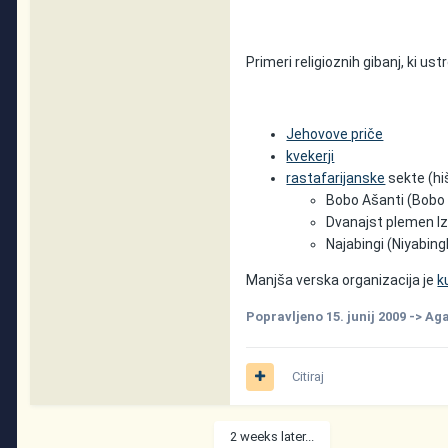
Primeri religioznih gibanj, ki ust
Jehovove priče
kvekerji
rastafarijanske
sekte (hi
Bobo Ašanti (Bobo
Dvanajst plemen Izr
Najabingi (Niyabin
Manjša verska organizacija je
k
Popravljeno
15. junij 2009
-> Ag
Citiraj
2 weeks later...