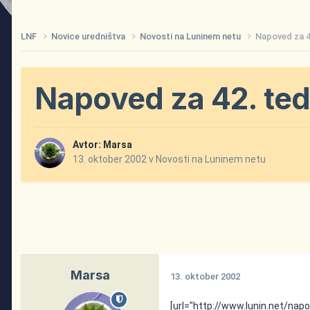
LNF
Novice uredništva
Novosti na Luninem netu
Napoved za 4
Napoved za 42. te
Avtor:
Marsa
13. oktober 2002
v
Novosti na Luninem netu
Marsa
13. oktober 2002
[url="http://www.lunin.net/napov