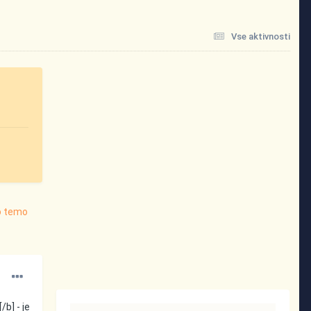
Vse aktivnosti
o temo
/b] - je