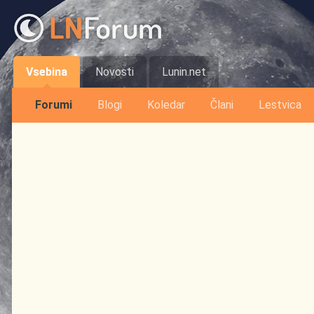
Vsebina
Novosti
Lunin.net
Forumi
Blogi
Koledar
Člani
Lestvica