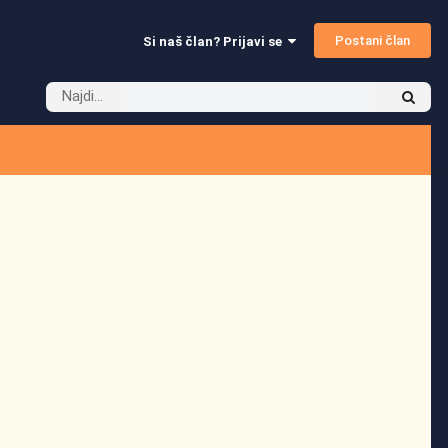
Postani član
Si naš član? Prijavi se