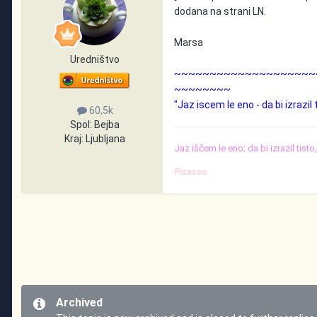
dodana na strani LN.
Marsa
Uredništvo
~~~~~~~~~~~~~~~~~~~~
~~~~~~~~
"Jaz iscem le eno - da bi izrazil
60,5k
Spol:
Bejba
Kraj:
Ljubljana
Jaz iščem le eno; da bi izrazil tist
Picasso
Archived