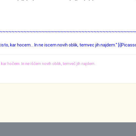
~~~~~~~~~~~~~~~~~~~~~~~~~~~~~~~~~~~~~~~~~~~~
 tisto, kar hocem... In ne iscem novih oblik, temvec jih najdem." [i]Picasso
o, kar hočem. In ne iščem novih oblik, temveč jih najdem.