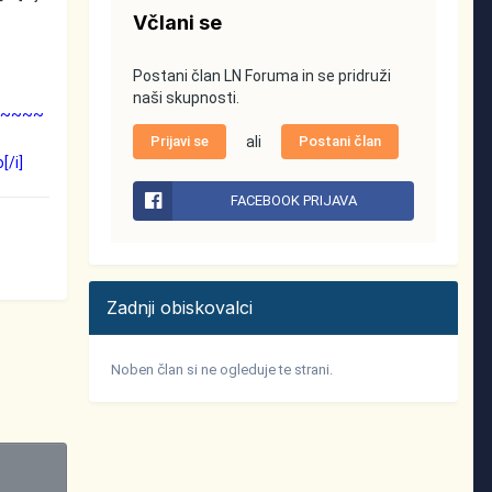
Včlani se
Postani član LN Foruma in se pridruži
naši skupnosti.
~~~~~
Prijavi se
ali
Postani član
[/i]
FACEBOOK PRIJAVA
Zadnji obiskovalci
Noben član si ne ogleduje te strani.