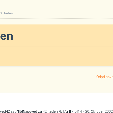
2. teden
den
Odpri nov
ed42.asp"][b]Napoved za 42. teden[/b][/url] - [b]14. - 20. Oktober 2002[