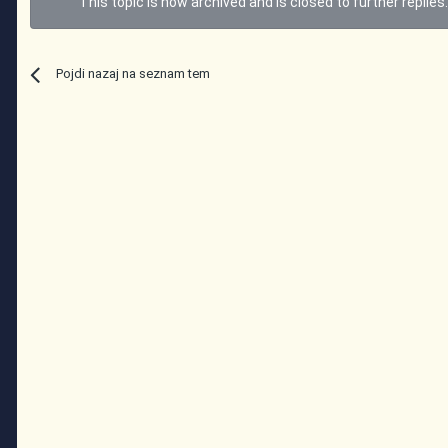
This topic is now archived and is closed to further replies
Pojdi nazaj na seznam tem