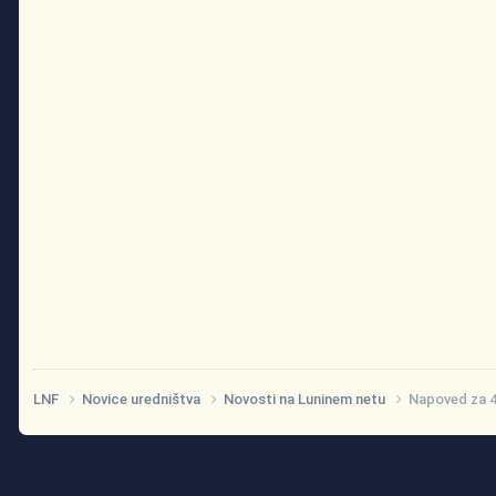
LNF
Novice uredništva
Novosti na Luninem netu
Napoved za 4