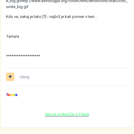
e_big.gif
http://www.astrologija.org/forum/html/emoticons/stari/icon_
smile_big.gif
Kdo ve, zakaj je tako [?] - najbrž je kak pomen v tem...
Tamara
*******************
Citiraj
T
a
m
a
r
a
MOJA DOMAČA STRAN