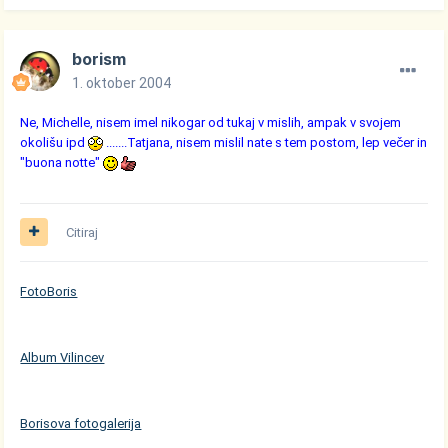
borism
1. oktober 2004
Ne, Michelle, nisem imel nikogar od tukaj v mislih, ampak v svojem
okolišu ipd
.......Tatjana, nisem mislil nate s tem postom, lep večer in
"buona notte"
Citiraj
FotoBoris
Album Vilincev
Borisova fotogalerija