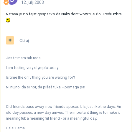
12. julij 2003
Natasa je zlo fejst gospa tko da Naky dont wory ti je zlo u redu izbral.
Citiraj
Jas te mam tak rada
I am feeling very olympic today
Is time the only thing you are waiting for?
Ni nujno, da si nor, da pišeš tukaj - pomaga pa!
Old friends pass away, new friends appear. It is just like the days. An
old day passes, a new day arrives. The important thing is to make it
meaningful: a meaningful friend - or a meaningful day.
Dalai Lama