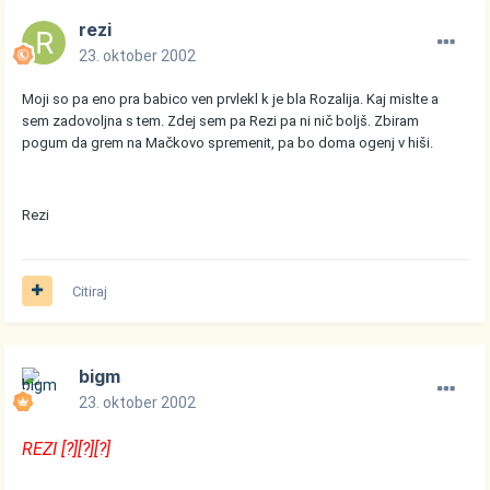
rezi
23. oktober 2002
Moji so pa eno pra babico ven prvlekl k je bla Rozalija. Kaj mislte a
sem zadovoljna s tem. Zdej sem pa Rezi pa ni nič boljš. Zbiram
pogum da grem na Mačkovo spremenit, pa bo doma ogenj v hiši.
Rezi
Citiraj
bigm
23. oktober 2002
REZI [?][?][?]