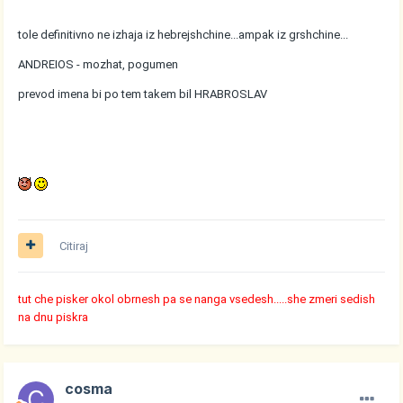
tole definitivno ne izhaja iz hebrejshchine...ampak iz grshchine...
ANDREIOS - mozhat, pogumen
prevod imena bi po tem takem bil HRABROSLAV
Citiraj
tut che pisker okol obrnesh pa se nanga vsedesh.....she zmeri sedish
na dnu piskra
cosma