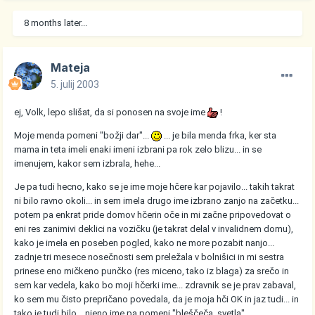
8 months later...
Mateja
5. julij 2003
ej, Volk, lepo slišat, da si ponosen na svoje ime
!
Moje menda pomeni "božji dar"...
... je bila menda frka, ker sta
mama in teta imeli enaki imeni izbrani pa rok zelo blizu... in se
imenujem, kakor sem izbrala, hehe...
Je pa tudi hecno, kako se je ime moje hčere kar pojavilo... takih takrat
ni bilo ravno okoli... in sem imela drugo ime izbrano zanjo na začetku...
potem pa enkrat pride domov hčerin oče in mi začne pripovedovat o
eni res zanimivi deklici na vozičku (je takrat delal v invalidnem domu),
kako je imela en poseben pogled, kako ne more pozabit nanjo...
zadnje tri mesece nosečnosti sem preležala v bolnišici in mi sestra
prinese eno mičkeno punčko (res miceno, tako iz blaga) za srečo in
sem kar vedela, kako bo moji hčerki ime... zdravnik se je prav zabaval,
ko sem mu čisto prepričano povedala, da je moja hči OK in jaz tudi... in
tako je tudi bilo... njeno ime pa pomeni "bleščeča, svetla"...