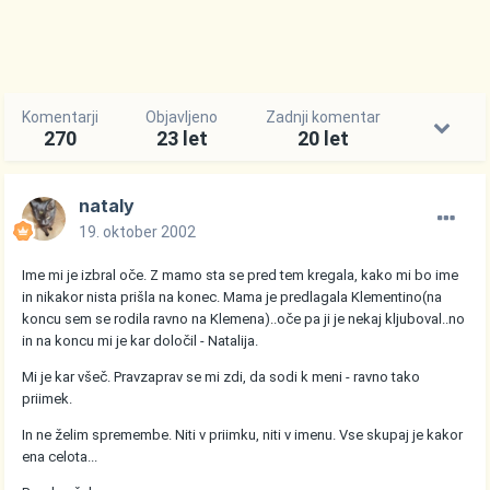
Komentarji
Objavljeno
Zadnji komentar
270
23 let
20 let
nataly
19. oktober 2002
Ime mi je izbral oče. Z mamo sta se pred tem kregala, kako mi bo ime
in nikakor nista prišla na konec. Mama je predlagala Klementino(na
koncu sem se rodila ravno na Klemena)..oče pa ji je nekaj kljuboval..no
in na koncu mi je kar določil - Natalija.
Mi je kar všeč. Pravzaprav se mi zdi, da sodi k meni - ravno tako
priimek.
In ne želim spremembe. Niti v priimku, niti v imenu. Vse skupaj je kakor
ena celota...