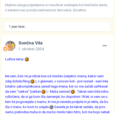
Majhne usluge prijateljstva so tisočkrat vrednejše kot bleščeča darila,
s katerimi nas poniža nečimernost darovalca. (Goethe)
1 year later...
Sončna Vila
1. oktober 2004
Luštna tema.
Ne vem, kdo mi je izbral ime od staršev (verjetno mama, kakor sem
zdaj dobila filing
), v glavnem, v osnovni šoli - prvi razred - sem bila
totalno zakompleksana zaradi tega imena, ker so me začeli zafrkavat
da sem "cerkva" (cerkev
) - Maša namreč
. Takrat sem bila trdno
odločena, da si ga bom šla zamenjat, ko dopolnim 18 let, in sem se o
tem še pogovarjala z mamo, ki me je seveda podprla in je rekla, da bo
šla z mano, ko bom to urejala
Seveda je že takrat vedela, da je to
samo prehodna muha in da me bo minilo tako hitro, kot me bojo nehali