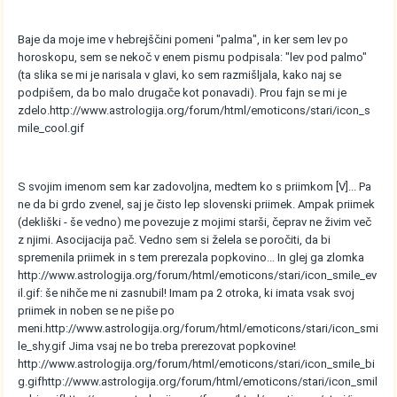
Baje da moje ime v hebrejščini pomeni "palma", in ker sem lev po
horoskopu, sem se nekoč v enem pismu podpisala: "lev pod palmo"
(ta slika se mi je narisala v glavi, ko sem razmišljala, kako naj se
podpišem, da bo malo drugače kot ponavadi). Prou fajn se mi je
zdelo.
http://www.astrologija.org/forum/html/emoticons/stari/icon_s
mile_cool.gif
S svojim imenom sem kar zadovoljna, medtem ko s priimkom [V]... Pa
ne da bi grdo zvenel, saj je čisto lep slovenski priimek. Ampak priimek
(dekliški - še vedno) me povezuje z mojimi starši, čeprav ne živim več
z njimi. Asocijacija pač. Vedno sem si želela se poročiti, da bi
spremenila priimek in s tem prerezala popkovino... In glej ga zlomka
http://www.astrologija.org/forum/html/emoticons/stari/icon_smile_ev
il.gif
: še nihče me ni zasnubil! Imam pa 2 otroka, ki imata vsak svoj
priimek in noben se ne piše po
meni.
http://www.astrologija.org/forum/html/emoticons/stari/icon_smi
le_shy.gif
Jima vsaj ne bo treba prerezovat popkovine!
http://www.astrologija.org/forum/html/emoticons/stari/icon_smile_bi
g.gif
http://www.astrologija.org/forum/html/emoticons/stari/icon_smil