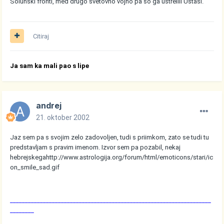
Solunski fronti, med drugo svetovno vojno pa so ga ustrelili Ustasi.
Citiraj
Ja sam ka mali pao s lipe
andrej
21. oktober 2002
Jaz sem pa s svojim zelo zadovoljen, tudi s priimkom, zato se tudi tu
predstavljam s pravim imenom. Izvor sem pa pozabil, nekaj
hebrejskega
http://www.astrologija.org/forum/html/emoticons/stari/ic
on_smile_sad.gif
___________________________________________________________________
________