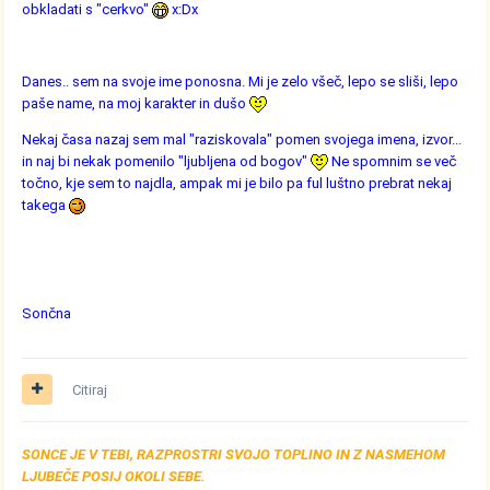
obkladati s "cerkvo"
x:Dx
Danes.. sem na svoje ime ponosna. Mi je zelo všeč, lepo se sliši, lepo
paše name, na moj karakter in dušo
Nekaj časa nazaj sem mal "raziskovala" pomen svojega imena, izvor...
in naj bi nekak pomenilo "ljubljena od bogov"
Ne spomnim se več
točno, kje sem to najdla, ampak mi je bilo pa ful luštno prebrat nekaj
takega
Sončna
Citiraj
SONCE JE V TEBI, RAZPROSTRI SVOJO TOPLINO IN Z NASMEHOM
LJUBEČE POSIJ OKOLI SEBE.