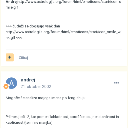
Andrej
http://www.astrologija.org/forum/html/emoticons/stari/icon_s
mile.gif
>>> čudeži se dogajajo vsak dan
http://www.astrologija.org/forum/html/emoticons/stari/icon_smile_wi
nk.gif
<<<
Citiraj
andrej
21. oktober 2002
Mogoče še analiza mojega imena po feng-shuju:
Priimek je št. 2, kar pomeni lahkotnost, sproščenost, nenatančnost in
kaotičnost (te mi ne manjka)