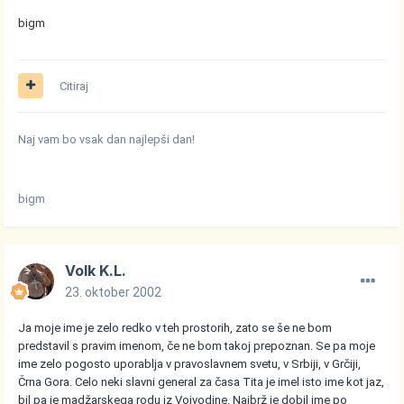
bigm
Citiraj
Naj vam bo vsak dan najlepši dan!
bigm
Volk K.L.
23. oktober 2002
Ja moje ime je zelo redko v teh prostorih, zato se še ne bom
predstavil s pravim imenom, če ne bom takoj prepoznan. Se pa moje
ime zelo pogosto uporablja v pravoslavnem svetu, v Srbiji, v Grčiji,
Črna Gora. Celo neki slavni general za časa Tita je imel isto ime kot jaz,
bil pa je madžarskega rodu iz Vojvodine. Najbrž je dobil ime po