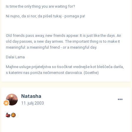
Is time the only thing you are waiting for?
Ni nujno, da si nor, da pišeš tukaj - pomaga pa!
Old friends pass away, new friends appear. It is just like the days. An
old day passes, a new day arrives. The important thing is to make it
meaningful: a meaningful friend - or a meaningful day.
Dalai Lama
Majhne usluge prijateljstva so tisočkrat vrednejše kot bleščeča darila,
s katerimi nas poniža nečimernost darovalca. (Goethe)
Natasha
11. julij 2003