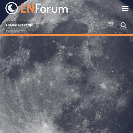
Lunine čvekarije