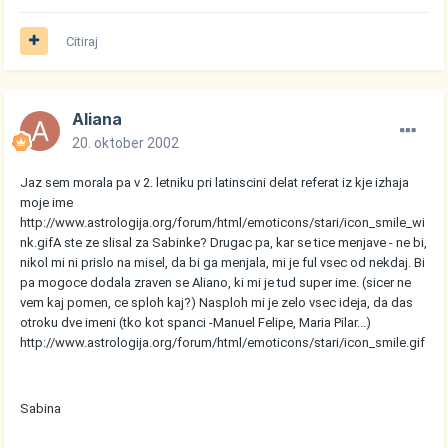
Citiraj
Aliana
20. oktober 2002
Jaz sem morala pa v 2. letniku pri latinscini delat referat iz kje izhaja
moje ime
http://www.astrologija.org/forum/html/emoticons/stari/icon_smile_wi
nk.gif
A ste ze slisal za Sabinke? Drugac pa, kar se tice menjave - ne bi,
nikol mi ni prislo na misel, da bi ga menjala, mi je ful vsec od nekdaj. Bi
pa mogoce dodala zraven se Aliano, ki mi je tud super ime. (sicer ne
vem kaj pomen, ce sploh kaj?) Nasploh mi je zelo vsec ideja, da das
otroku dve imeni (tko kot spanci -Manuel Felipe, Maria Pilar...)
http://www.astrologija.org/forum/html/emoticons/stari/icon_smile.gif
Sabina