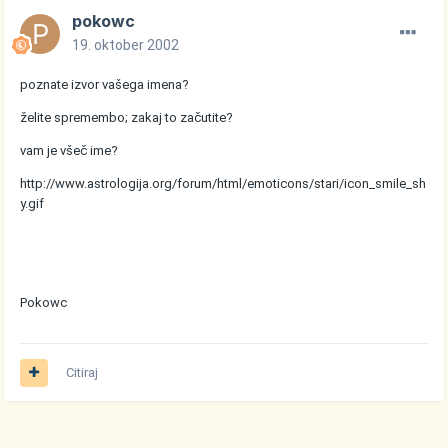
pokowc
19. oktober 2002
poznate izvor vašega imena?
želite spremembo; zakaj to začutite?
vam je všeč ime?
http://www.astrologija.org/forum/html/emoticons/stari/icon_smile_sh
y.gif
Pokowc
Citiraj