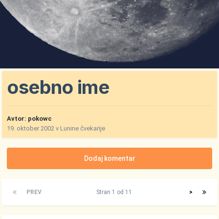
osebno ime
Avtor:
pokowc
19. oktober 2002
v
Lunine čvekarije
Dodaj komentar
PREV
Stran 1 od 11
>