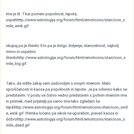
Ime je št. 7 kar pomeni popolnost, lepota,
uspeh
http://www.astrologija.org/forum/html/emoticons/stari/icon_s
mile_wink.gif
skupaj pa je število 9 to pa je dolgo življenje, stanovitnost, najbolj
mirno in uspešno
število
http://www.astrologija.org/forum/html/emoticons/stari/icon_s
mile_big.gif
Tako, da vidite zakaj sem zadovoljen s svojim imenom. Malo
sproščenosti in kaosa pa popolnosti in lepote. Je pa odvisno kako se
predstavim. V poslu se čistvo vedno predstavim s polnim imenom ime
in priimek, med prijatelji pa samo ime tako zgledam še
lepši
http://www.astrologija.org/forum/html/emoticons/stari/icon_smil
e_wink.gif
. Priimka ločeno pa nikoli ne uporabim, preveč kaosa ni
dobro
http://www.astrologija.org/forum/html/emoticons/stari/icon_s
mile_dead.gif