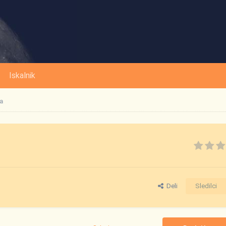
Iskalnik
a
Deli
Sledilci