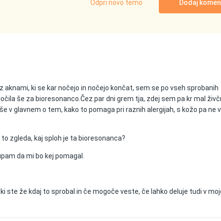
Odpri novo temo
Dodaj komen
z aknami, ki se kar nočejo in nočejo končat, sem se po vseh sprobanih
dločila še za bioresonanco.Čez par dni grem tja, zdej sem pa kr mal živ
iše v glavnem o tem, kako to pomaga pri raznih alergijah, s kožo pa ne 
 to zgleda, kaj sploh je ta bioresonanca?
s upam da mi bo kej pomagal.
 ki ste že kdaj to sprobal in če mogoče veste, če lahko deluje tudi v m