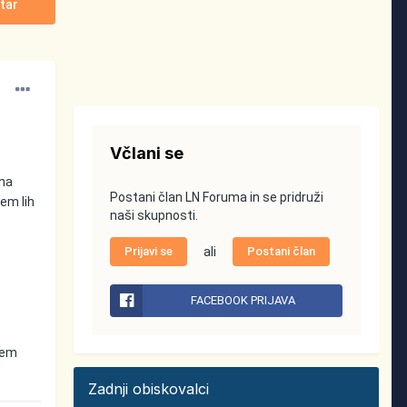
tar
Včlani se
čna
Postani član LN Foruma in se pridruži
vem lih
naši skupnosti.
Prijavi se
ali
Postani član
FACEBOOK PRIJAVA
ojem
Zadnji obiskovalci