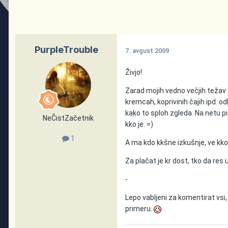
PurpleTrouble
7. avgust 2009
Živjo!
Zarad mojih vedno večjih težav 
kremcah, koprivinih čajih ipd. o
kako to sploh zgleda. Na netu p
NeČistZačetnik
kko je. =)
1
A ma kdo kkšne izkušnje, ve kko
Za plačat je kr dost, tko da re
-
Lepo vabljeni za komentirat vsi,
primeru.