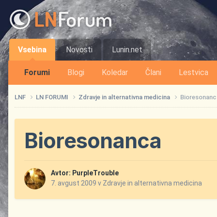
Vsebina
Novosti
Lunin.net
Forumi
Blogi
Koledar
Člani
Lestvica
LNF
LN FORUMI
Zdravje in alternativna medicina
Bioresonanc
Bioresonanca
Avtor:
PurpleTrouble
7. avgust 2009
v
Zdravje in alternativna medicina