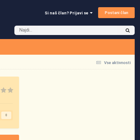
Postani član
Si naš član? Prijavi se
Vse aktivnosti
0