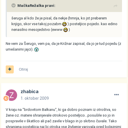
MačkaRežalka pravi:
šeruga al kdo že je pisal, da nekje (hmnja, ko jst preberem
knjigo, skor vse takoj pozabm
) posteljico pojedo. kao edino
nenasilno mesojedstvo (ewww
)
Ne vem za Šerugo, vem pa, da je Križnar zapisal, da jo je tud pojedu (z
umešanimi jajci).
Citiraj
zhabica
1. oktober 2009
V kraju na "brdovitom Balkanu", ki ga dobro poznam iz otroštva, so
žene oz. matere shranjevale otrokovo posteljico...posušile so jo in
pospravile v škatlico ali pač zavile v blago in jo skrbno čuvale. Tako
shranjena posteljica naj bi otroka vse življenje varovala pred boleznimi