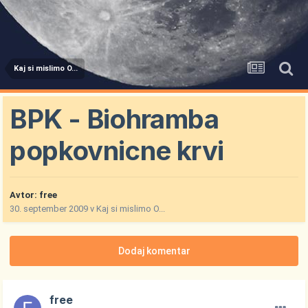
Kaj si mislimo O...
BPK - Biohramba
popkovnicne krvi
Avtor:
free
30. september 2009
v
Kaj si mislimo O...
Dodaj komentar
free