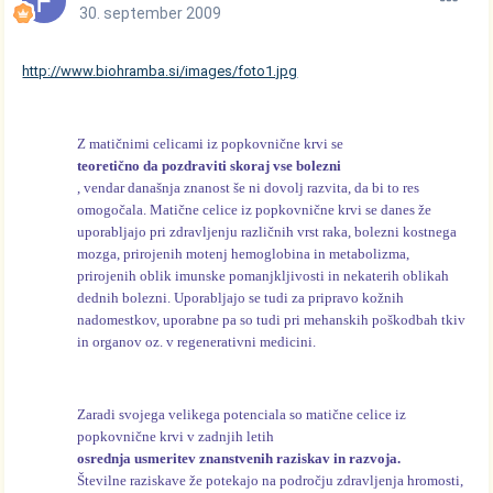
30. september 2009
http://www.biohramba.si/images/foto1.jpg
Z matičnimi celicami iz popkovnične krvi se
teoretično da pozdraviti skoraj vse bolezni
, vendar današnja znanost še ni dovolj razvita, da bi to res
omogočala. Matične celice iz popkovnične krvi se danes že
uporabljajo pri zdravljenju različnih vrst raka, bolezni kostnega
mozga, prirojenih motenj hemoglobina in metabolizma,
prirojenih oblik imunske pomanjkljivosti in nekaterih oblikah
dednih bolezni. Uporabljajo se tudi za pripravo kožnih
nadomestkov, uporabne pa so tudi pri mehanskih poškodbah tkiv
in organov oz. v regenerativni medicini.
Zaradi svojega velikega potenciala so matične celice iz
popkovnične krvi v zadnjih letih
osrednja usmeritev znanstvenih raziskav in razvoja.
Številne raziskave že potekajo na področju zdravljenja hromosti,