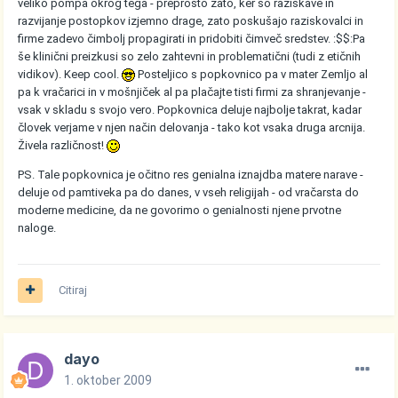
veliko pompa okrog tega - preprosto zato, ker so raziskave in
razvijanje postopkov izjemno drage, zato poskušajo raziskovalci in
firme zadevo čimbolj propagirati in pridobiti čimveč sredstev. :$$:Pa
še klinični preizkusi so zelo zahtevni in problematični (tudi z etičnih
vidikov). Keep cool.
Posteljico s popkovnico pa v mater Zemljo al
pa k vračarici in v mošnjiček al pa plačajte tisti firmi za shranjevanje -
vsak v skladu s svojo vero. Popkovnica deluje najbolje takrat, kadar
človek verjame v njen način delovanja - tako kot vsaka druga arcnija.
Živela različnost!
PS. Tale popkovnica je očitno res genialna iznajdba matere narave -
deluje od pamtiveka pa do danes, v vseh religijah - od vračarsta do
moderne medicine, da ne govorimo o genialnosti njene prvotne
naloge.
Citiraj
dayo
1. oktober 2009