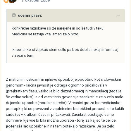
1. oktober 2009
cosma pravi:
Konkretne raziskave so že narejene in so še tudi v teku.
Medicina se razvija v tej smeri zelo hitro.
Iknee lahko si vtipkaš stem cells pa boš dobila nekaj informacij
v zvezi s tem.
Z matičnimi celicami in njihovo uporabo je podobno kot s človeškim
genomom - laična javnost je od tega ogromno pričakovala v
(pre)kratkem času, veliko je bilo dezinformacij in manipulacij (tega je
še vedno veliko), a od vseh tistih govoric je zaenkrat le zelo zelo malo
dejanske uporabe (morda na srečo). V resnici gre za biomedicinske
postopke, ki so povezani z zapletenimi biološkimi procesi, zato kakih
čudežev v kratkem času ni pričakovati. Zaenkrat obstajajo samo
domneve, kje vse bi bila možna uporaba - torej za kaj so te celice
potencialno
uporabne in na tem potekajo raziskave. Je pa zelo