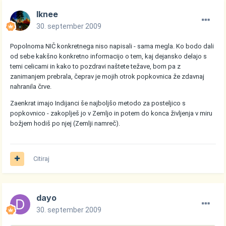
Iknee
30. september 2009
Popolnoma NIČ konkretnega niso napisali - sama megla. Ko bodo dali
od sebe kakšno konkretno informacijo o tem, kaj dejansko delajo s
temi celicami in kako to pozdravi naštete težave, bom pa z
zanimanjem prebrala, čeprav je mojih otrok popkovnica že zdavnaj
nahranila črve.
Zaenkrat imajo Indijanci še najboljšo metodo za posteljico s
popkovnico - zakoplješ jo v Zemljo in potem do konca življenja v miru
božjem hodiš po njej (Zemlji namreč).
Citiraj
dayo
30. september 2009