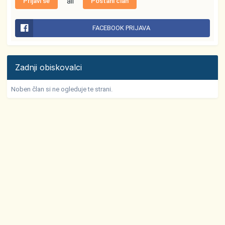
Prijavi se
ali
Postani član
FACEBOOK PRIJAVA
Zadnji obiskovalci
Noben član si ne ogleduje te strani.