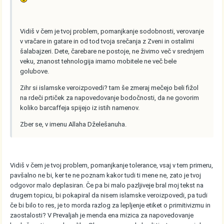
Vidiš v čem je tvoj problem, pomanjkanje sodobnosti, verovanje
v vračare in gatare in od tod tvoja srečanja z Zveni in ostalimi
šalabajzeri. Dete, čarebare ne postoje, ne živimo več v srednjem
veku, znanost tehnologija imamo mobitele ne več bele
golubove.
Zihr si islamske veroizpovedi? tam še zmeraj mečejo beli fižol
na rdeči prtiček za napovedovanje bodočnosti, da ne govorim
koliko barcaffeja spijejo iz istih namenov.
Zber se, v imenu Allaha Dželešanuha.
Vidiš v čem je tvoj problem, pomanjkanje tolerance, vsaj v tem primeru,
pavšalno ne bi, ker te ne poznam kakor tudi ti mene ne, zato je tvoj
odgovor malo deplasiran. Če pa bi malo pazljiveje bral moj tekst na
drugem topicu, bi pokapiral da nisem islamske veroizpovedi, pa tudi
če bi bilo to res, je to morda razlog za lepljenje etiket o primitivizmu in
zaostalosti? V Prevaljah je menda ena mizica za napovedovanje