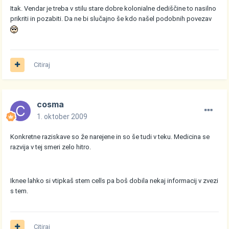
Itak. Vendar je treba v stilu stare dobre kolonialne dediščine to nasilno
prikriti in pozabiti. Da ne bi slučajno še kdo našel podobnih povezav
Citiraj
cosma
1. oktober 2009
Konkretne raziskave so že narejene in so še tudi v teku. Medicina se
razvija v tej smeri zelo hitro.
Iknee lahko si vtipkaš stem cells pa boš dobila nekaj informacij v zvezi
s tem.
Citiraj