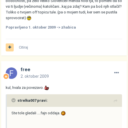
bodočnosti, pa zelo veliko Slovencev menda hodi tja, to pomeni da so
vsi ti ljudje (večinoma) katoličani...kaj pa zdaj? Kam pa boš njih stlačil?
Toliko o tvojem off topicu tule. (pa o mojem tudi, ker sem se pustila
sprovocirat)
Popravljeno
1. oktober 2009
-> zhabica
Citiraj
free
2. oktober 2009
kul, hvala za povezavo.
strelka007 pravi:
Ste tole gledali ....fajn oddaja.