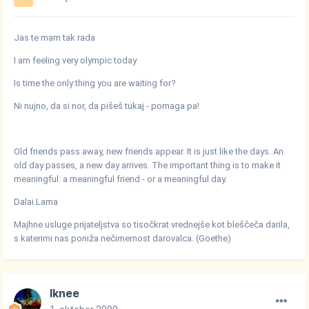
Jas te mam tak rada
I am feeling very olympic today
Is time the only thing you are waiting for?
Ni nujno, da si nor, da pišeš tukaj - pomaga pa!
Old friends pass away, new friends appear. It is just like the days. An
old day passes, a new day arrives. The important thing is to make it
meaningful: a meaningful friend - or a meaningful day.
Dalai Lama
Majhne usluge prijateljstva so tisočkrat vrednejše kot bleščeča darila,
s katerimi nas poniža nečimernost darovalca. (Goethe)
Iknee