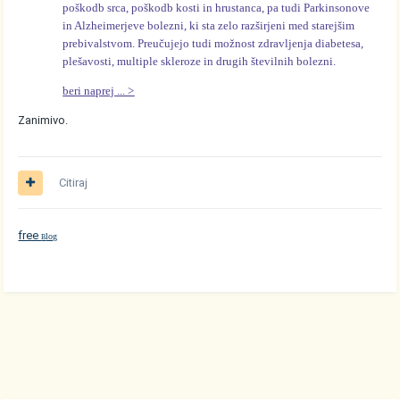
poškodb srca, poškodb kosti in hrustanca, pa tudi Parkinsonove
in Alzheimerjeve bolezni, ki sta zelo razširjeni med starejšim
prebivalstvom. Preučujejo tudi možnost zdravljenja diabetesa,
plešavosti, multiple skleroze in drugih številnih bolezni.
beri naprej ... >
Zanimivo.
Citiraj
free
log
B