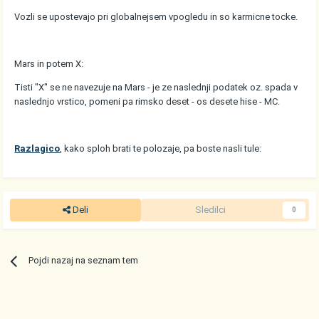
Vozli se upostevajo pri globalnejsem vpogledu in so karmicne tocke.
Mars in potem X:
Tisti "X" se ne navezuje na Mars - je ze naslednji podatek oz. spada v
naslednjo vrstico, pomeni pa rimsko deset - os desete hise - MC.
Razlagico
, kako sploh brati te polozaje, pa boste nasli tule:
Deli
Sledilci
0
Pojdi nazaj na seznam tem