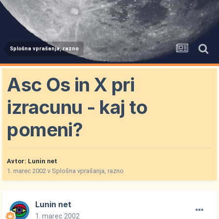
Splošna vprašanja, razno
Asc Os in X pri
izracunu - kaj to
pomeni?
Avtor:
Lunin net
1. marec 2002
v
Splošna vprašanja, razno
Lunin net
1. marec 2002