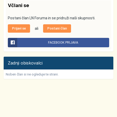
Včlani se
Postani član LN Foruma in se pridruži naši skupnosti.
Prijavi se
ali
Postani član
FACEBOOK PRIJAVA
Zadnji obiskovalci
Noben član si ne ogleduje te strani.