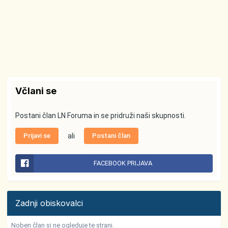
Včlani se
Postani član LN Foruma in se pridruži naši skupnosti.
Prijavi se
ali
Postani član
FACEBOOK PRIJAVA
Zadnji obiskovalci
Noben član si ne ogleduje te strani.