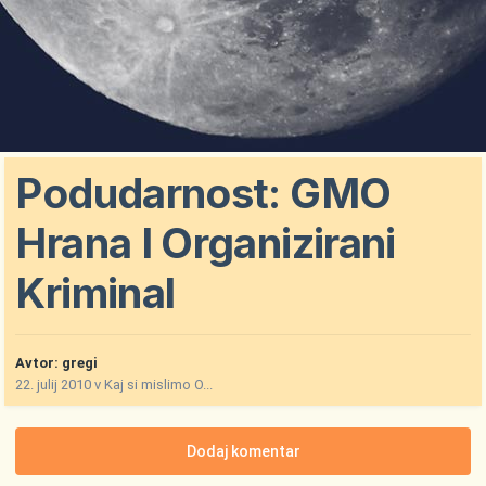
Podudarnost: GMO
Hrana I Organizirani
Kriminal
Avtor:
gregi
22. julij 2010
v
Kaj si mislimo O...
Dodaj komentar