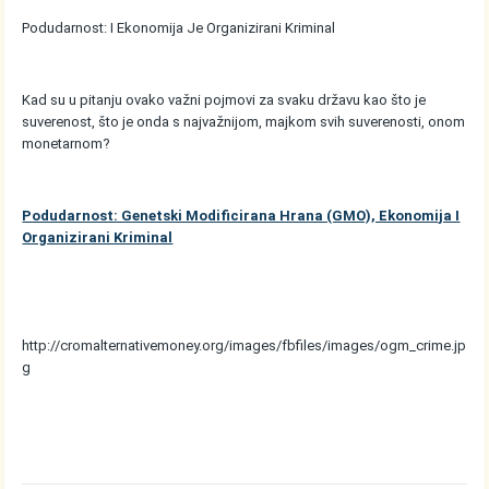
Podudarnost: I Ekonomija Je Organizirani Kriminal
Kad su u pitanju ovako važni pojmovi za svaku državu kao što je
suverenost, što je onda s najvažnijom, majkom svih suverenosti, onom
monetarnom?
Podudarnost: Genetski Modificirana Hrana (GMO), Ekonomija I
Organizirani Kriminal
http://cromalternativemoney.org/images/fbfiles/images/ogm_crime.jp
g