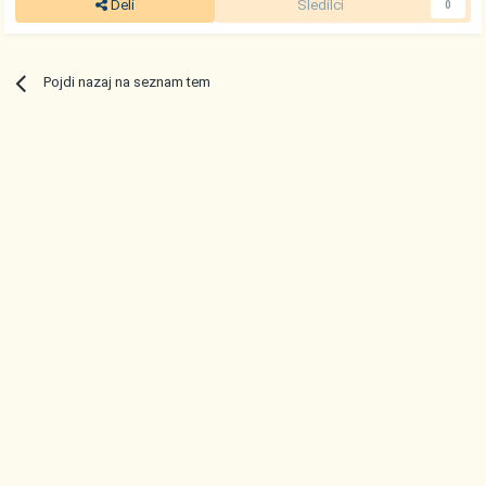
Deli
Sledilci
0
Pojdi nazaj na seznam tem