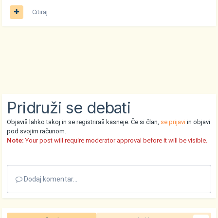
Citiraj
Pridruži se debati
Objaviš lahko takoj in se registriraš kasneje. Če si član,
se prijavi
in objavi
pod svojim računom.
Note:
Your post will require moderator approval before it will be visible.
Dodaj komentar...