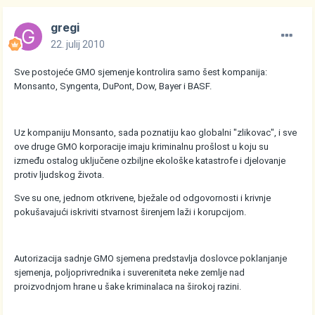
gregi
22. julij 2010
Sve postojeće GMO sjemenje kontrolira samo šest kompanija:
Monsanto, Syngenta, DuPont, Dow, Bayer i BASF.
Uz kompaniju Monsanto, sada poznatiju kao globalni "zlikovac", i sve
ove druge GMO korporacije imaju kriminalnu prošlost u koju su
između ostalog uključene ozbiljne ekološke katastrofe i djelovanje
protiv ljudskog života.
Sve su one, jednom otkrivene, bježale od odgovornosti i krivnje
pokušavajući iskriviti stvarnost širenjem laži i korupcijom.
Autorizacija sadnje GMO sjemena predstavlja doslovce poklanjanje
sjemenja, poljoprivrednika i suvereniteta neke zemlje nad
proizvodnjom hrane u šake kriminalaca na širokoj razini.