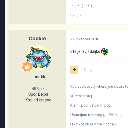
¸.•´¸.•*´¨) ¸.•*¨)
(¸.•´ (¸.•´
Cookie
22. oktober 2010
šta je, žviždaljko
Citiraj
Lunatik
You see beauty where you desire to 
9,9k
Spol:
Bejba
»Grem naprej.
Kraj:
tri krasne
Kjer ni poti, ustvarim pot.
Usmerjam tok svojega življenja,
tako kot duša v meni hoče.«