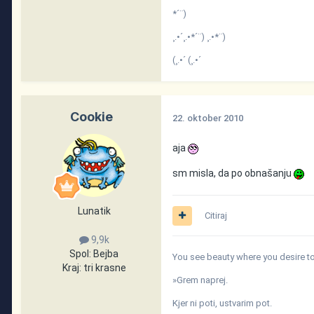
*´¨)
¸.•´¸.•*´¨) ¸.•*¨)
(¸.•´ (¸.•´
Cookie
22. oktober 2010
aja
sm misla, da po obnašanju
Lunatik
Citiraj
9,9k
Spol:
Bejba
You see beauty where you desire to 
Kraj:
tri krasne
»Grem naprej.
Kjer ni poti, ustvarim pot.