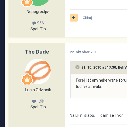
Nepogrešljivi
Citiraj
956
Spol:
Tip
The Dude
22. oktober 2010
21. 10. 2010 at 17:30, Beli
Torej, iščem neke vrste foru
tudi več. hvala.
Lunin Odvisnik
1,9k
Spol:
Tip
Na LF ni slabo. Ti dam še link?