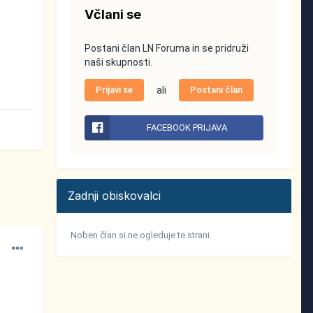
Včlani se
Postani član LN Foruma in se pridruži
naši skupnosti.
Prijavi se
ali
Postani član
FACEBOOK PRIJAVA
Zadnji obiskovalci
Noben član si ne ogleduje te strani.