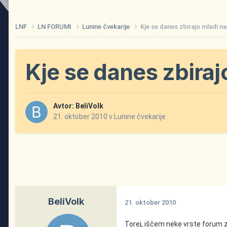
LNF
LN FORUMI
Lunine čvekarije
Kje se danes zbirajo mladi na
Kje se danes zbiraj
Avtor:
BeliVolk
21. oktober 2010
v
Lunine čvekarije
BeliVolk
21. oktober 2010
Torej, iščem neke vrste forum z