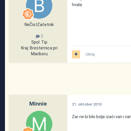
hvala.
NeČistZačetnik
3
Spol:
Tip
Kraj:
Bresternica pri
Mariboru
Citiraj
Minnie
21. oktober 2010
Zar ne bi bilo bolje izaći van i 