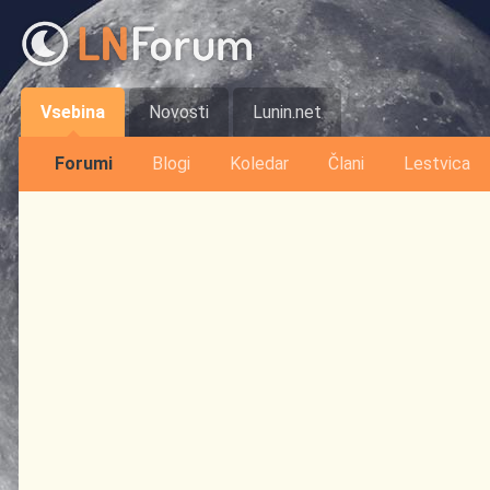
Vsebina
Novosti
Lunin.net
Forumi
Blogi
Koledar
Člani
Lestvica