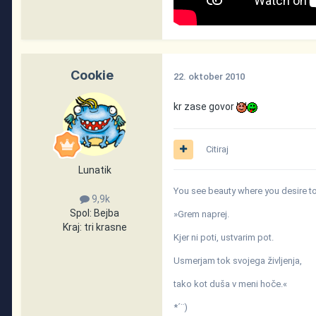
Cookie
22. oktober 2010
kr zase govor
Citiraj
Lunatik
You see beauty where you desire to 
9,9k
Spol:
Bejba
»Grem naprej.
Kraj:
tri krasne
Kjer ni poti, ustvarim pot.
Usmerjam tok svojega življenja,
tako kot duša v meni hoče.«
*´¨)