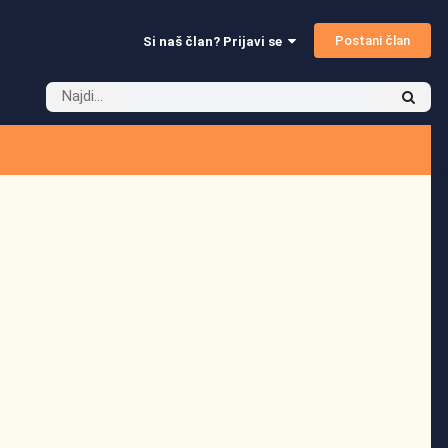
Postani član
Si naš član? Prijavi se