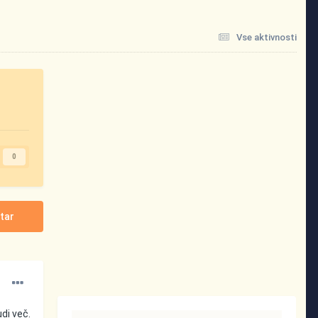
Vse aktivnosti
0
tar
di več.