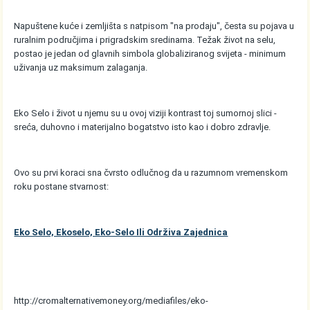
Napuštene kuće i zemljišta s natpisom "na prodaju", česta su pojava u
ruralnim područjima i prigradskim sredinama. Težak život na selu,
postao je jedan od glavnih simbola globaliziranog svijeta - minimum
uživanja uz maksimum zalaganja.
Eko Selo i život u njemu su u ovoj viziji kontrast toj sumornoj slici -
sreća, duhovno i materijalno bogatstvo isto kao i dobro zdravlje.
Ovo su prvi koraci sna čvrsto odlučnog da u razumnom vremenskom
roku postane stvarnost:
Eko Selo, Ekoselo, Eko-Selo Ili Održiva Zajednica
http://cromalternativemoney.org/mediafiles/eko-