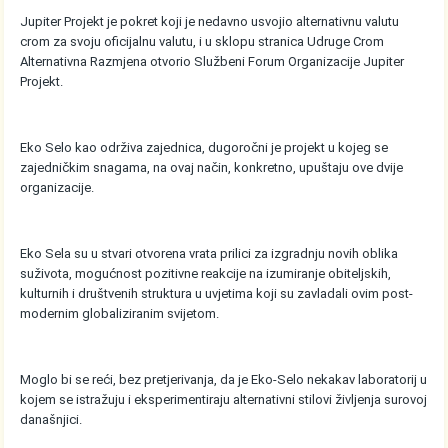
Jupiter Projekt je pokret koji je nedavno usvojio alternativnu valutu
crom za svoju oficijalnu valutu, i u sklopu stranica Udruge Crom
Alternativna Razmjena otvorio Službeni Forum Organizacije Jupiter
Projekt.
Eko Selo kao održiva zajednica, dugoročni je projekt u kojeg se
zajedničkim snagama, na ovaj način, konkretno, upuštaju ove dvije
organizacije.
Eko Sela su u stvari otvorena vrata prilici za izgradnju novih oblika
suživota, mogućnost pozitivne reakcije na izumiranje obiteljskih,
kulturnih i društvenih struktura u uvjetima koji su zavladali ovim post-
modernim globaliziranim svijetom.
Moglo bi se reći, bez pretjerivanja, da je Eko-Selo nekakav laboratorij u
kojem se istražuju i eksperimentiraju alternativni stilovi življenja surovoj
današnjici.