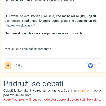
Dal' su več Eko Sela u Hrvatski i kakva su izkustva?
U Sloveniji pokret Eko vas (Eko Selo) več ima nekoliko ljudi, koji su
zainteresirani, radionice i knjige o izgradnji kuća i o permakulturi itd.
http://www.ekovas.si/
Ne znam ako je bila i ideja o sopstvenom 'novcu' ili valuti...
Meni su eko sela baš interesantna...
Citiraj
1
Pridruži se debati
Objaviš lahko takoj in se registriraš kasneje. Če si član,
se prijavi
in objavi
pod svojim računom.
Note:
Your post will require moderator approval before it will be visible.