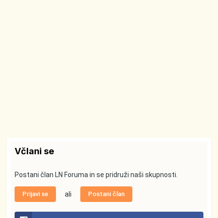
Včlani se
Postani član LN Foruma in se pridruži naši skupnosti.
Prijavi se
ali
Postani član