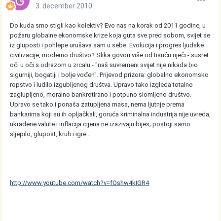
3. december 2010
Do kuda smo stigli kao kolektiv? Evo nas na korak od 2011 godine, u
požaru globalne ekonomske krize koja guta sve pred sobom, svijet se
iz gluposti i pohlepe urušava sam u sebe. Evolucija i progres ljudske
civilizacije, moderno društvo? Slika govori više od tisuću riječi - susret
oči u oči s odrazom u zrcalu - "naš suvremeni svijet nije nikada bio
sigurniji, bogatiji i bolje vođen". Prijevod prizora: globalno ekonomsko
ropstvo i ludilo izgubljenog društva. Upravo tako izgleda totalno
zaglupljeno, moralno bankrotirano i potpuno slomljeno društvo.
Upravo se tako i ponaša zatupljena masa, nema ljutnje prema
bankarima koji su ih opljačkali, goruća kriminalna industrija nije uvreda,
ukradene valute i inflacija cijena ne izazivaju bijes; postoji samo
sljepilo, glupost, kruh i igre...
http://www.youtube.com/watch?v=fOshw4kIGR4