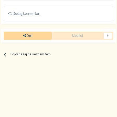
Dodaj komentar...
Deli
Sledilci
0
Pojdi nazaj na seznam tem