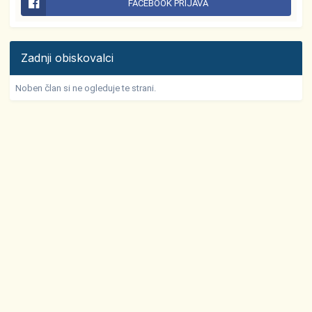
FACEBOOK PRIJAVA
Zadnji obiskovalci
Noben član si ne ogleduje te strani.