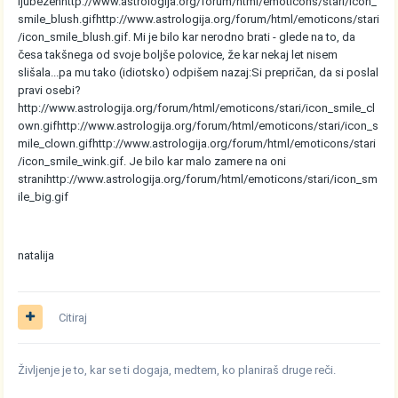
ljubezen
http://www.astrologija.org/forum/html/emoticons/stari/icon_
smile_blush.gif
http://www.astrologija.org/forum/html/emoticons/stari
/icon_smile_blush.gif
. Mi je bilo kar nerodno brati - glede na to, da
česa takšnega od svoje boljše polovice, že kar nekaj let nisem
slišala...pa mu tako (idiotsko) odpišem nazaj:Si prepričan, da si poslal
pravi osebi?
http://www.astrologija.org/forum/html/emoticons/stari/icon_smile_cl
own.gif
http://www.astrologija.org/forum/html/emoticons/stari/icon_s
mile_clown.gif
http://www.astrologija.org/forum/html/emoticons/stari
/icon_smile_wink.gif
. Je bilo kar malo zamere na oni
strani
http://www.astrologija.org/forum/html/emoticons/stari/icon_sm
ile_big.gif
natalija
Citiraj
Življenje je to, kar se ti dogaja, medtem, ko planiraš druge reči.