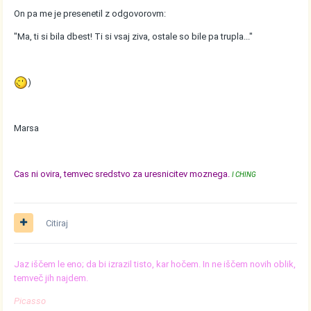
On pa me je presenetil z odgovorovm:
"Ma, ti si bila dbest! Ti si vsaj ziva, ostale so bile pa trupla..."
)
Marsa
Cas ni ovira, temvec sredstvo za uresnicitev moznega.
I CHING
Citiraj
Jaz iščem le eno; da bi izrazil tisto, kar hočem. In ne iščem novih oblik,
temveč jih najdem.
Picasso