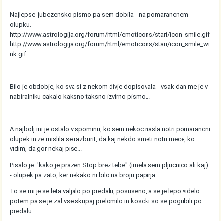
Najlepse ljubezensko pismo pa sem dobila - na pomarancnem
olupku.
http://www.astrologija.org/forum/html/emoticons/stari/icon_smile.gif
http://www.astrologija.org/forum/html/emoticons/stari/icon_smile_wi
nk.gif
Bilo je obdobje, ko sva si z nekom divje dopisovala - vsak dan me je v
nabiralniku cakalo kaksno taksno izvirno pismo...
A najbolj mi je ostalo v spominu, ko sem nekoc nasla notri pomarancni
olupek in ze mislila se razburit, da kaj nekdo smeti notri mece, ko
vidim, da gor nekaj pise...
Pisalo je: "kako je prazen Stop brez tebe" (imela sem pljucnico ali kaj)
- olupek pa zato, ker nekako ni bilo na broju papirja...
To se mi je se leta valjalo po predalu, posuseno, a se je lepo videlo...
potem pa se je zal vse skupaj prelomilo in koscki so se pogubili po
predalu....