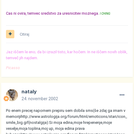
Cas ni ovira, temvec sredstvo za uresnicitev moznega.
I CHING
Citiraj
Jaz iščem le eno; da bi izrazil tisto, kar hočem. In ne iščem novih oblik,
temveč jih najdem.
Picasso
nataly
24. november 2002
Po enem precej napornem prepiru sem dobila sms(še zdaj ga imam v
memoriji
http://www.astrologija.org/forum/html/emoticons/stari/icon_
smile_big.gif
(nostalgija):Si moja edina,moje hrepenenje,moje
veselje,moja toplina,moj up, moja edina prava