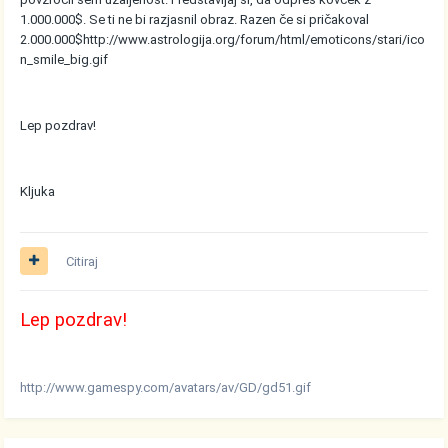
1.000.000$. Se ti ne bi razjasnil obraz. Razen če si pričakoval
2.000.000$
http://www.astrologija.org/forum/html/emoticons/stari/ico
n_smile_big.gif
Lep pozdrav!
Kljuka
Citiraj
Lep pozdrav!
http://www.gamespy.com/avatars/av/GD/gd51.gif