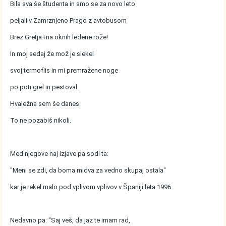
Bila sva še študenta in smo se za novo leto
peljali v Zamrznjeno Prago z avtobusom
Brez Gretja+na oknih ledene rože!
In moj sedaj že mož je slekel
svoj termoflis in mi premražene noge
po poti grel in pestoval.
Hvaležna sem še danes.
To ne pozabiš nikoli.
Med njegove naj izjave pa sodi ta:
"Meni se zdi, da boma midva za vedno skupaj ostala"
kar je rekel malo pod vplivom vplivov v Španiji leta 1996
Nedavno pa: "Saj veš, da jaz te imam rad,