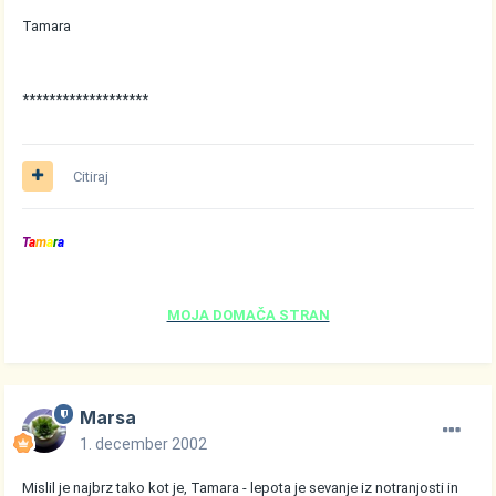
Tamara
*******************
Citiraj
T
a
m
a
r
a
MOJA DOMAČA STRAN
Marsa
1. december 2002
Mislil je najbrz tako kot je, Tamara - lepota je sevanje iz notranjosti in