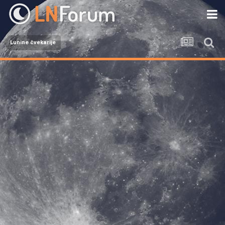
Lunine čvekarije