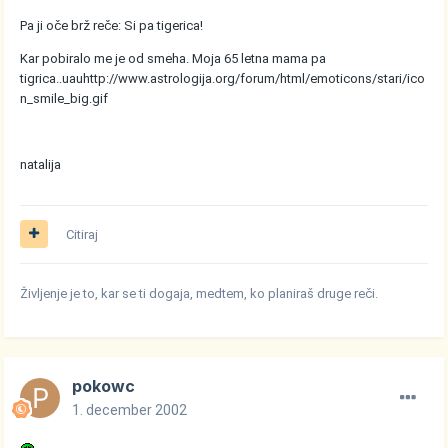
Pa ji oče brž reče: Si pa tigerica!
Kar pobiralo me je od smeha. Moja 65 letna mama pa
tigrica..uau
http://www.astrologija.org/forum/html/emoticons/stari/ico
n_smile_big.gif
natalija
Citiraj
Življenje je to, kar se ti dogaja, medtem, ko planiraš druge reči.
pokowc
1. december 2002