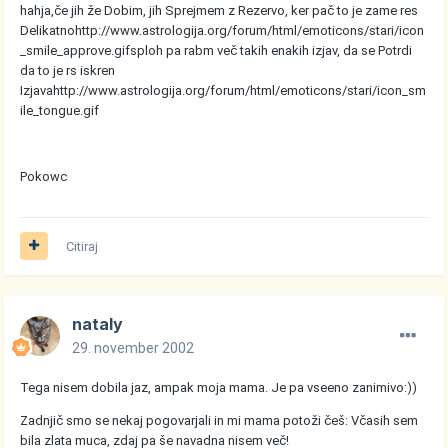
hahja,če jih že Dobim, jih Sprejmem z Rezervo, ker pač to je zame res
Delikatno
http://www.astrologija.org/forum/html/emoticons/stari/icon
_smile_approve.gif
sploh pa rabm več takih enakih izjav, da se Potrdi
da to je rs iskren
Izjava
http://www.astrologija.org/forum/html/emoticons/stari/icon_sm
ile_tongue.gif
Pokowc
Citiraj
nataly
29. november 2002
Tega nisem dobila jaz, ampak moja mama. Je pa vseeno zanimivo:))
Zadnjič smo se nekaj pogovarjali in mi mama potoži češ: Včasih sem
bila zlata muca, zdaj pa še navadna nisem več!