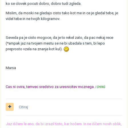
ko se clovek pocuti dobro, dobro tudi zgleda.
Mislim, da moski ne gledajo cisto tako kot me in ce je gledal tebe, je
videl tebe in ne tvojih kilogramov.
Seveda pa je cisto mogoce, da je to rekel zato, da pac nekaj rece
(*ampak jaz na tvojem mestu se ne bi ubadala s tem, bi lepo
preprosto vzela na znanje kot kul).
Marsa
Cas ni ovira, temvec sredstvo za uresnicitev moznega.
I CHING
Citiraj
Jaz iščem le eno; da bi izrazil tisto, kar hočem. In ne iščem novih oblik,