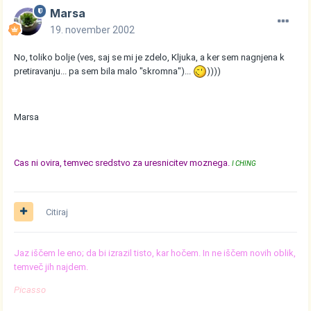
Marsa
19. november 2002
No, toliko bolje (ves, saj se mi je zdelo, Kljuka, a ker sem nagnjena k
pretiravanju... pa sem bila malo "skromna")...
))))
Marsa
Cas ni ovira, temvec sredstvo za uresnicitev moznega.
I CHING
Citiraj
Jaz iščem le eno; da bi izrazil tisto, kar hočem. In ne iščem novih oblik,
temveč jih najdem.
Picasso