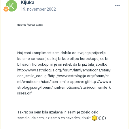
Kljuka
19. november 2002
quote:
Marsa pravi:
Najlepsi kompliment sem dobila od svojega prijatelja,
ko smo se hecali, da kaj bi kdo bil po horoskopu, ce bi
bil sadni horoskop, in je on rekel, da bi jaz bila jabolko.
http://www.astrologija.org/forum/html/emoticons/stari/i
con_smile_cool.gif
http://www.astrologija.org/forum/ht
ml/emoticons/stari/icon_smile_approve.gif
http://www.a
strologija.org/forum/html/emoticons/stari/icon_smile_k
isses.gif
Takrat pa sem bila uzaljena in se mi je zdelo celo
zamalo, da sem jaz samo en navaden jabuk!
))))))