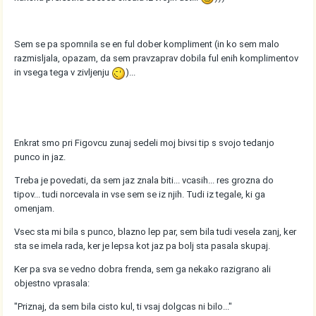
Sem se pa spomnila se en ful dober kompliment (in ko sem malo
razmisljala, opazam, da sem pravzaprav dobila ful enih komplimentov
in vsega tega v zivljenju
)...
Enkrat smo pri Figovcu zunaj sedeli moj bivsi tip s svojo tedanjo
punco in jaz.
Treba je povedati, da sem jaz znala biti... vcasih... res grozna do
tipov... tudi norcevala in vse sem se iz njih. Tudi iz tegale, ki ga
omenjam.
Vsec sta mi bila s punco, blazno lep par, sem bila tudi vesela zanj, ker
sta se imela rada, ker je lepsa kot jaz pa bolj sta pasala skupaj.
Ker pa sva se vedno dobra frenda, sem ga nekako razigrano ali
objestno vprasala:
"Priznaj, da sem bila cisto kul, ti vsaj dolgcas ni bilo..."