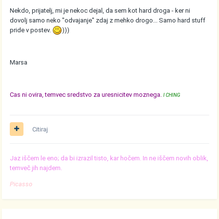
Nekdo, prijatelj, mi je nekoc dejal, da sem kot hard droga - ker ni
dovolj samo neko "odvajanje" zdaj z mehko drogo... Samo hard stuff
pride v postev.
)))
Marsa
Cas ni ovira, temvec sredstvo za uresnicitev moznega.
I CHING
Citiraj
Jaz iščem le eno; da bi izrazil tisto, kar hočem. In ne iščem novih oblik,
temveč jih najdem.
Picasso