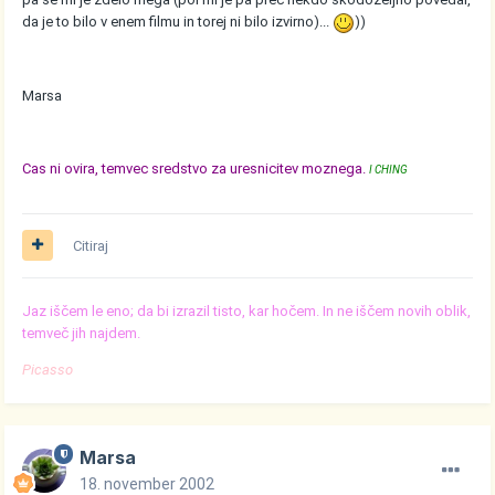
da je to bilo v enem filmu in torej ni bilo izvirno)...
))
Marsa
Cas ni ovira, temvec sredstvo za uresnicitev moznega.
I CHING
Citiraj
Jaz iščem le eno; da bi izrazil tisto, kar hočem. In ne iščem novih oblik,
temveč jih najdem.
Picasso
Marsa
18. november 2002