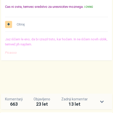
Cas ni ovira, temvec sredstvo za uresnicitev moznega.
I CHING
Citiraj
Jaz iščem le eno; da bi izrazil tisto, kar hočem. In ne iščem novih oblik,
temveč jih najdem.
Picasso
Komentarji
Objavljeno
Zadnji komentar
663
23 let
13 let