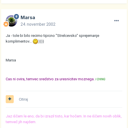
Marsa
24. november 2002
Ja - tole bi bilo recimo tipicno "Strelcevsko" sprejemanje
komplimentov...
))))
Marsa
Cas ni ovira, temvec sredstvo za uresnicitev moznega.
I CHING
Citiraj
Jaz iščem le eno; da bi izrazil tisto, kar hočem. In ne iščem novih oblik,
temveč jih najdem.