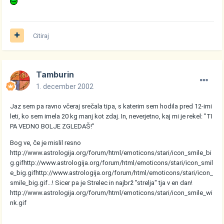
Citiraj
Tamburin
1. december 2002
Jaz sem pa ravno včeraj srečala tipa, s katerim sem hodila pred 12-imi
leti, ko sem imela 20 kg manj kot zdaj. In, neverjetno, kaj mi je rekel: "TI
PA VEDNO BOLJE ZGLEDAŠ!"
Bog ve, če je mislil resno
http://www.astrologija.org/forum/html/emoticons/stari/icon_smile_bi
g.gif
http://www.astrologija.org/forum/html/emoticons/stari/icon_smil
e_big.gif
http://www.astrologija.org/forum/html/emoticons/stari/icon_
smile_big.gif
...! Sicer pa je Strelec in najbrž "strelja" tja v en dan!
http://www.astrologija.org/forum/html/emoticons/stari/icon_smile_wi
nk.gif