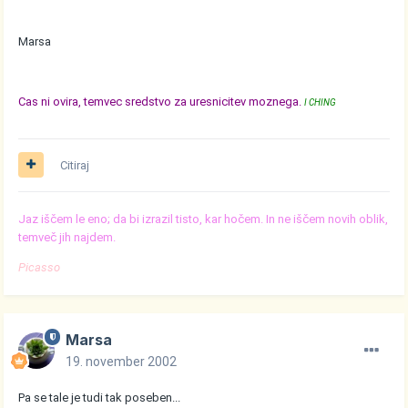
Marsa
Cas ni ovira, temvec sredstvo za uresnicitev moznega.
I CHING
Citiraj
Jaz iščem le eno; da bi izrazil tisto, kar hočem. In ne iščem novih oblik,
temveč jih najdem.
Picasso
Marsa
19. november 2002
Pa se tale je tudi tak poseben...