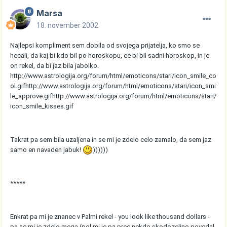
Marsa
18. november 2002
Najlepsi kompliment sem dobila od svojega prijatelja, ko smo se
hecali, da kaj bi kdo bil po horoskopu, ce bi bil sadni horoskop, in je
on rekel, da bi jaz bila jabolko.
http://www.astrologija.org/forum/html/emoticons/stari/icon_smile_co
ol.gif
http://www.astrologija.org/forum/html/emoticons/stari/icon_smi
le_approve.gif
http://www.astrologija.org/forum/html/emoticons/stari/
icon_smile_kisses.gif
Takrat pa sem bila uzaljena in se mi je zdelo celo zamalo, da sem jaz
samo en navaden jabuk!
))))))
*****
Enkrat pa mi je znanec v Palmi rekel - you look like thousand dollars -
pa se mi je zdelo mega (pol mi je pa prec nekdo skodozeljno povedal,