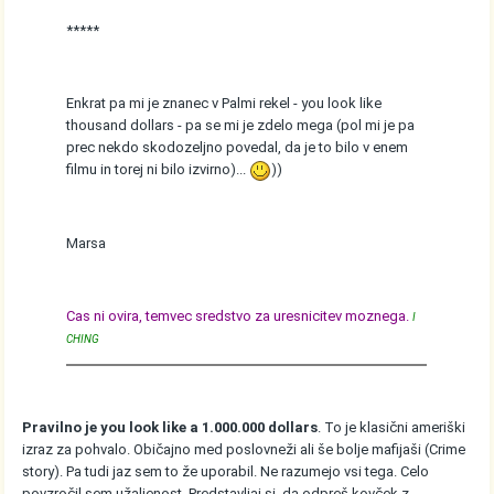
*****
Enkrat pa mi je znanec v Palmi rekel - you look like
thousand dollars - pa se mi je zdelo mega (pol mi je pa
prec nekdo skodozeljno povedal, da je to bilo v enem
filmu in torej ni bilo izvirno)...
))
Marsa
Cas ni ovira, temvec sredstvo za uresnicitev moznega.
I
CHING
Pravilno je you look like a 1.000.000 dollars
. To je klasični ameriški
izraz za pohvalo. Običajno med poslovneži ali še bolje mafijaši (Crime
story). Pa tudi jaz sem to že uporabil. Ne razumejo vsi tega. Celo
povzročil sem užaljenost. Predstavljaj si, da odpreš kovček z