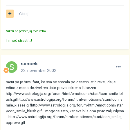
Citiraj
Nikoli ne podcenjuj moč vetra
in moč strasti...!
soncek
22. november 2002
meni pa je bivsi fant, ko sva se srecala po desetih letih rekel, da je
edino z mano dozivel res tisto pravo, iskreno ljubezen
http://www.astrologija.org/forum/html/emoticons/stari/icon_smile_bl
ush.gif
http://www.astrologija.org/forum/html/emoticons/stari/icon_s
mile_kisses.gif
http://www.astrologija.org/forum/html/emoticons/stari
/icon_smile_blush.gif
... mogoce zato, ker sva bila oba prvic zaljubljena
...
http://www.astrologija.org/forum/html/emoticons/stari/icon_smile_
approve.gif