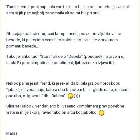
Tamle sem zgoraj napisala vse te, ki so bili najbolj posebni, izvirni ali
sem si jih pac najbolj zapomnila ali so mi bili pri srcu.
Obstajajo pa tudi drugacni komplimenti, pravzaprav ljubkovalne
besede, ki pa recimo vcasih to sploh niso - vsaj ne v prvotnem
pomenu besede...
Tako je lahko tudi "Stara" ali celo "Debela" (poudarek na prvem e,
siroki E) prav simpaticen kompliment, ljubezenska izjava itd.
Nekoc pa mi je isti frend, ki je rekel, da bi bila jaz po horoskopu
"jabuk", na vprasanje, katera riba bi potem bila - glede na to, da sem
pac riba, odgovoril: "riba Babica"!
))))
Slisi se Haloo?, vendar je to bil vseeno kompliment prav posebne
vrste in mi je skoraj ravno tako pri srcu kot jabolko.
Marsa