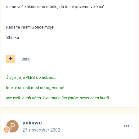
samo veš kakšni smo moški, da to ne povemo velikox"
Rada te imam Sonce moje!
Stanka
Citiraj
Življenje je PLES do nebes...
Imejte se radi med seboj, vedno!
live well, laugh often, love much (as you've never been hurt!)
pokowc
27. november 2002