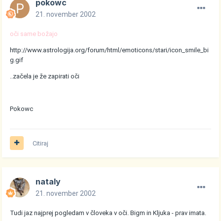
pokowc
21. november 2002
oči same božajo
http://www.astrologija.org/forum/html/emoticons/stari/icon_smile_bi
g.gif
..začela je že zapirati oči
Pokowc
Citiraj
nataly
21. november 2002
Tudi jaz najprej pogledam v človeka v oči. Bigm in Kljuka - prav imata.