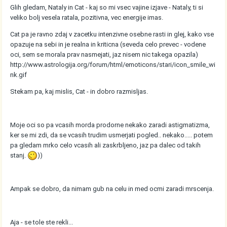
Glih gledam, Nataly in Cat - kaj so mi vsec vajine izjave - Nataly, ti si
veliko bolj vesela ratala, pozitivna, vec energije imas.
Cat pa je ravno zdaj v zacetku intenzivne osebne rasti in glej, kako vse
opazuje na sebi in je realna in kriticna (seveda celo prevec - vodene
oci, sem se morala prav nasmejati, jaz nisem nic takega opazila)
http://www.astrologija.org/forum/html/emoticons/stari/icon_smile_wi
nk.gif
Stekam pa, kaj mislis, Cat - in dobro razmisljas.
Moje oci so pa vcasih morda prodorne nekako zaradi astigmatizma,
ker se mi zdi, da se vcasih trudim usmerjati pogled.. nekako..... potem
pa gledam mrko celo vcasih ali zaskrbljeno, jaz pa dalec od takih
stanj.
))
Ampak se dobro, da nimam gub na celu in med ocmi zaradi mrscenja.
Aja - se tole ste rekli...