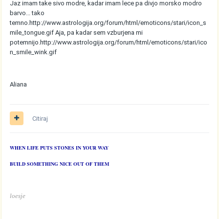
Jaz imam take sivo modre, kadar imam lece pa divjo morsko modro
barvo... tako
temno.
http://www.astrologija.org/forum/html/emoticons/stari/icon_s
mile_tongue.gif
Aja, pa kadar sem vzburjena mi
potemnijo.
http://www.astrologija.org/forum/html/emoticons/stari/ico
n_smile_wink.gif
Aliana
Citiraj
WHEN LIFE PUTS STONES IN YOUR WAY
BUILD SOMETHING NICE OUT OF THEM
loesje