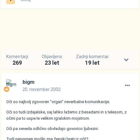
Komentarji
Objavljeno
Zadnji komentar
269
23 let
19 let
bigm
20. november 2002
Oči so najbolj zgovoren "organ" neverbalne komunikacije.
Oči so tudi izdajalske, saj lahko lažemo z besedami in s telesom, z
očmi pa to uspe le velikim igralskim mojstrom.
Oči pa seveda odlično obvladajo govorico ljubezni.
Tudi nepismen moški zna ženski brati iz oči!?