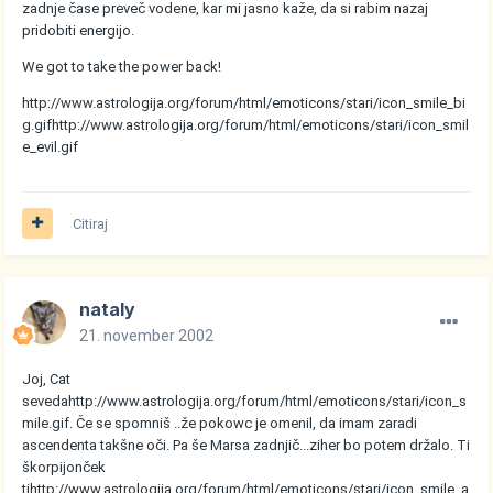
zadnje čase preveč vodene, kar mi jasno kaže, da si rabim nazaj
pridobiti energijo.
We got to take the power back!
http://www.astrologija.org/forum/html/emoticons/stari/icon_smile_bi
g.gif
http://www.astrologija.org/forum/html/emoticons/stari/icon_smil
e_evil.gif
Citiraj
nataly
21. november 2002
Joj, Cat
seveda
http://www.astrologija.org/forum/html/emoticons/stari/icon_s
mile.gif
. Če se spomniš ..že pokowc je omenil, da imam zaradi
ascendenta takšne oči. Pa še Marsa zadnjič...ziher bo potem držalo. Ti
škorpijonček
ti
http://www.astrologija.org/forum/html/emoticons/stari/icon_smile_a