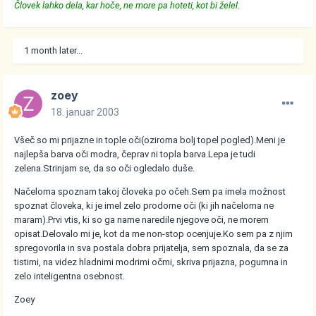
Človek lahko dela, kar hoče, ne more pa hoteti, kot bi želel.
1 month later...
zoey
18. januar 2003
Všeč so mi prijazne in tople oči(oziroma bolj topel pogled).Meni je
najlepša barva oči modra, čeprav ni topla barva.Lepa je tudi
zelena.Strinjam se, da so oči ogledalo duše.
Načeloma spoznam takoj človeka po očeh.Sem pa imela možnost
spoznat človeka, ki je imel zelo prodorne oči (ki jih načeloma ne
maram).Prvi vtis, ki so ga name naredile njegove oči, ne morem
opisat.Delovalo mi je, kot da me non-stop ocenjuje.Ko sem pa z njim
spregovorila in sva postala dobra prijatelja, sem spoznala, da se za
tistimi, na videz hladnimi modrimi očmi, skriva prijazna, pogumna in
zelo inteligentna osebnost.
Zoey