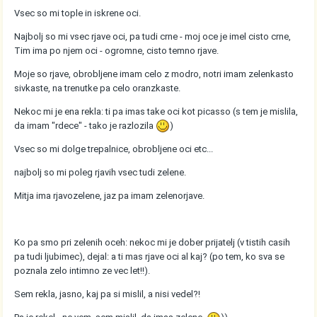
Vsec so mi tople in iskrene oci.
Najbolj so mi vsec rjave oci, pa tudi crne - moj oce je imel cisto crne,
Tim ima po njem oci - ogromne, cisto temno rjave.
Moje so rjave, obrobljene imam celo z modro, notri imam zelenkasto
sivkaste, na trenutke pa celo oranzkaste.
Nekoc mi je ena rekla: ti pa imas take oci kot picasso (s tem je mislila,
da imam "rdece" - tako je razlozila
)
Vsec so mi dolge trepalnice, obrobljene oci etc...
najbolj so mi poleg rjavih vsec tudi zelene.
Mitja ima rjavozelene, jaz pa imam zelenorjave.
Ko pa smo pri zelenih oceh: nekoc mi je dober prijatelj (v tistih casih
pa tudi ljubimec), dejal: a ti mas rjave oci al kaj? (po tem, ko sva se
poznala zelo intimno ze vec let!!).
Sem rekla, jasno, kaj pa si mislil, a nisi vedel?!