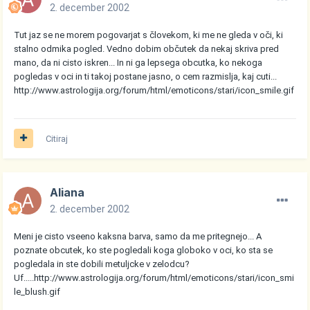
2. december 2002
Tut jaz se ne morem pogovarjat s človekom, ki me ne gleda v oči, ki
stalno odmika pogled. Vedno dobim občutek da nekaj skriva pred
mano, da ni cisto iskren... In ni ga lepsega obcutka, ko nekoga
pogledas v oci in ti takoj postane jasno, o cem razmislja, kaj cuti...
http://www.astrologija.org/forum/html/emoticons/stari/icon_smile.gif
Citiraj
Aliana
2. december 2002
Meni je cisto vseeno kaksna barva, samo da me pritegnejo... A
poznate obcutek, ko ste pogledali koga globoko v oci, ko sta se
pogledala in ste dobili metuljcke v zelodcu?
Uf.....
http://www.astrologija.org/forum/html/emoticons/stari/icon_smi
le_blush.gif