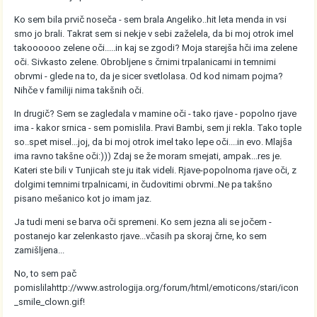
Ko sem bila prvič noseča - sem brala Angeliko..hit leta menda in vsi
smo jo brali. Takrat sem si nekje v sebi zaželela, da bi moj otrok imel
takoooooo zelene oči.....in kaj se zgodi? Moja starejša hči ima zelene
oči. Sivkasto zelene. Obrobljene s črnimi trpalanicami in temnimi
obrvmi - glede na to, da je sicer svetlolasa. Od kod nimam pojma?
Nihče v familiji nima takšnih oči.
In drugič? Sem se zagledala v mamine oči - tako rjave - popolno rjave
ima - kakor srnica - sem pomislila. Pravi Bambi, sem ji rekla. Tako tople
so..spet misel...joj, da bi moj otrok imel tako lepe oči....in evo. Mlajša
ima ravno takšne oči:))) Zdaj se že moram smejati, ampak...res je.
Kateri ste bili v Tunjicah ste ju itak videli. Rjave-popolnoma rjave oči, z
dolgimi temnimi trpalnicami, in čudovitimi obrvmi..Ne pa takšno
pisano mešanico kot jo imam jaz.
Ja tudi meni se barva oči spremeni. Ko sem jezna ali se jočem -
postanejo kar zelenkasto rjave...včasih pa skoraj črne, ko sem
zamišljena...
No, to sem pač
pomislila
http://www.astrologija.org/forum/html/emoticons/stari/icon
_smile_clown.gif
!