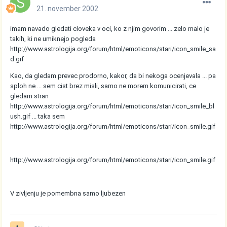
21. november 2002
imam navado gledati cloveka v oci, ko z njim govorim ... zelo malo je
takih, ki ne umiknejo pogleda
http://www.astrologija.org/forum/html/emoticons/stari/icon_smile_sa
d.gif
Kao, da gledam prevec prodorno, kakor, da bi nekoga ocenjevala ... pa
sploh ne ... sem cist brez misli, samo ne morem komunicirati, ce
gledam stran
http://www.astrologija.org/forum/html/emoticons/stari/icon_smile_bl
ush.gif
... taka sem
http://www.astrologija.org/forum/html/emoticons/stari/icon_smile.gif
http://www.astrologija.org/forum/html/emoticons/stari/icon_smile.gif
V zivljenju je pomembna samo ljubezen