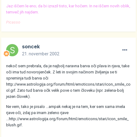
Jaz iščem le eno; da bi izrazil tisto, kar hočem. In ne iščem novih oblik,
temveč jih najdem.
Picasso
soncek
21. november 2002
nekoč sem prebrala, da je najbolj naravna barva oči plava in rjava, take
oči ima tud novorojenček. Z leti in svojim načinom življenja se ti
spreminja tudi barva oči
http://www.astrologija.org/forum/html/emoticons/stari/icon_smile_co
ol.gif
. Zato tud barva očk velik pove o tem človeku (npr. zelena-bolj
jezen človek).
Ne vem, tako je pisalo ...ampak nekaj je na tem, ker sem sama imela
rjave oči, zdaj pa imam zeleno rjave
...
http://www.astrologija.org/forum/html/emoticons/stari/icon_smile_
blush.gif
.