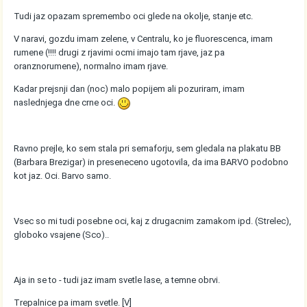
Tudi jaz opazam spremembo oci glede na okolje, stanje etc.
V naravi, gozdu imam zelene, v Centralu, ko je fluorescenca, imam
rumene (!!!! drugi z rjavimi ocmi imajo tam rjave, jaz pa
oranznorumene), normalno imam rjave.
Kadar prejsnji dan (noc) malo popijem ali pozuriram, imam
naslednjega dne crne oci.
Ravno prejle, ko sem stala pri semaforju, sem gledala na plakatu BB
(Barbara Brezigar) in preseneceno ugotovila, da ima BARVO podobno
kot jaz. Oci. Barvo samo.
Vsec so mi tudi posebne oci, kaj z drugacnim zamakom ipd. (Strelec),
globoko vsajene (Sco)..
Aja in se to - tudi jaz imam svetle lase, a temne obrvi.
Trepalnice pa imam svetle. [V]