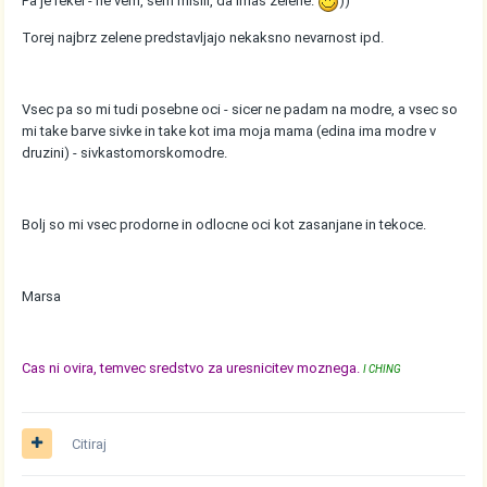
Pa je rekel - ne vem, sem mislil, da imas zelene.
))
Torej najbrz zelene predstavljajo nekaksno nevarnost ipd.
Vsec pa so mi tudi posebne oci - sicer ne padam na modre, a vsec so
mi take barve sivke in take kot ima moja mama (edina ima modre v
druzini) - sivkastomorskomodre.
Bolj so mi vsec prodorne in odlocne oci kot zasanjane in tekoce.
Marsa
Cas ni ovira, temvec sredstvo za uresnicitev moznega.
I CHING
Citiraj