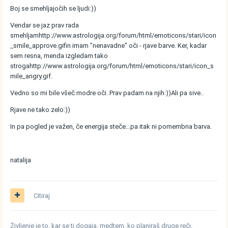
Boj se smehljajočih se ljudi:))
Vendar se jaz prav rada
smehljam
http://www.astrologija.org/forum/html/emoticons/stari/icon
_smile_approve.gif
in imam "nenavadne" oči - rjave barve. Ker, kadar
sem resna, menda izgledam tako
stroga
http://www.astrologija.org/forum/html/emoticons/stari/icon_s
mile_angry.gif
.
Vedno so mi bile všeč modre oči. Prav padam na njih:))Ali pa sive..
Rjave ne tako zelo:))
In pa pogled je važen, če energija steče...pa itak ni pomembna barva.
natalija
Citiraj
Življenje je to, kar se ti dogaja, medtem, ko planiraš druge reči.