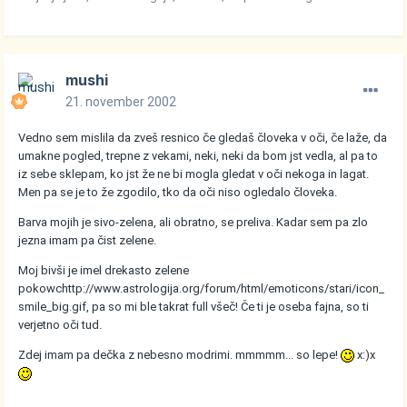
mushi
21. november 2002
Vedno sem mislila da zveš resnico če gledaš človeka v oči, če laže, da
umakne pogled, trepne z vekami, neki, neki da bom jst vedla, al pa to
iz sebe sklepam, ko jst že ne bi mogla gledat v oči nekoga in lagat.
Men pa se je to že zgodilo, tko da oči niso ogledalo človeka.
Barva mojih je sivo-zelena, ali obratno, se preliva. Kadar sem pa zlo
jezna imam pa čist zelene.
Moj bivši je imel drekasto zelene
pokowc
http://www.astrologija.org/forum/html/emoticons/stari/icon_
smile_big.gif
, pa so mi ble takrat full všeč! Če ti je oseba fajna, so ti
verjetno oči tud.
Zdej imam pa dečka z nebesno modrimi. mmmmm... so lepe!
x:)x