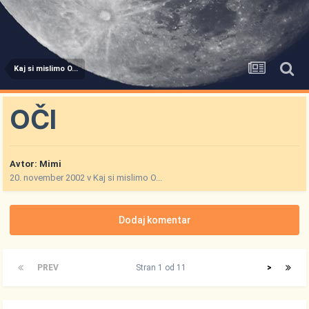
Kaj si mislimo O...
OČI
Avtor:
Mimi
20. november 2002
v
Kaj si mislimo O...
Dodaj komentar
PREV
Stran 1 od 11
>