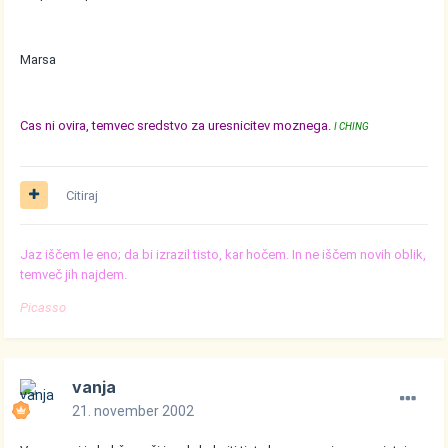
Marsa
Cas ni ovira, temvec sredstvo za uresnicitev moznega.
I CHING
Citiraj
Jaz iščem le eno; da bi izrazil tisto, kar hočem. In ne iščem novih oblik,
temveč jih najdem.
Picasso
vanja
21. november 2002