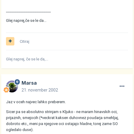
_________________________
Glej naprej,če se le da...
Citiraj
Glej naprej, če se le da,...
Marsa
21. november 2002
Jaz v oceh najvec lahko preberem.
Sicer pa se absolutno strinjam s Kljuko - ne maram hinavskih oci,
prijaznih, smejocih (*veckrat kaksen duhovnez poudarja smehljaj,
dobroto etc., meni pa njegove oci ostajajo hladne, torej zame SO
ogledalo duse).