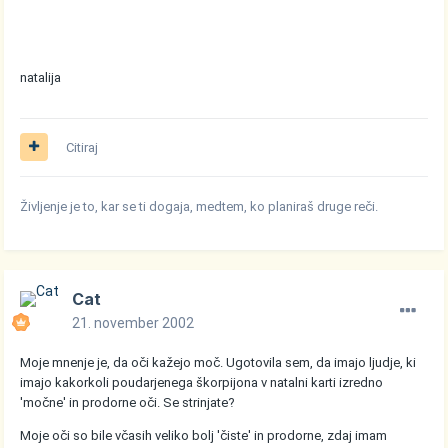
natalija
Citiraj
Življenje je to, kar se ti dogaja, medtem, ko planiraš druge reči.
Cat
21. november 2002
Moje mnenje je, da oči kažejo moč. Ugotovila sem, da imajo ljudje, ki
imajo kakorkoli poudarjenega škorpijona v natalni karti izredno
'močne' in prodorne oči. Se strinjate?
Moje oči so bile včasih veliko bolj 'čiste' in prodorne, zdaj imam