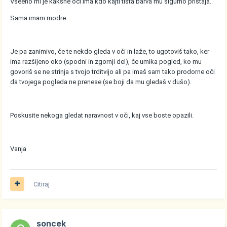
Vseeno mi je kakšne oči ima kdo kajti tista barva mu sigurno pristaja.
Sama imam modre.
Je pa zanimivo, če te nekdo gleda v oči in laže, to ugotoviš tako, ker
ima razšijeno oko (spodni in zgornji del), če umika pogled, ko mu
govoriš se ne strinja s tvojo trditvijo ali pa imaš sam tako prodorne oči
da tvojega pogleda ne prenese (se boji da mu gledaš v dušo).
Poskusite nekoga gledat naravnost v oči, kaj vse boste opazili.
Vanja
Citiraj
soncek