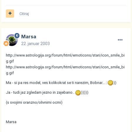
Citiraj
Marsa
22. januar 2003
http://www.astrologija.org/forum/html/emoticons/stari/icon_smile_bi
g.gif
http://www.astrologija.org/forum/html/emoticons/stari/icon_smile_bi
g.gif
Ma - si pa res model, ves kolikokrat se ti narezim, Bobnar... ::
))
Ja - tudi jaz zgledam jezno in zajebano..
)))))
(s svojimi oranzno/olivnimi ocmi)
Marsa