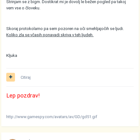
Strinjam se z bigm. Dostikrat mi je dovolj le bežen pogled pa takoj
vem vse o človeku.
Skoraj protokolarno pa sem pozoren na oči smehljajočih se ljudi.
Koliko zla se včasih ponavadi skriva v teh ljudeh.
Kljuka
Citiraj
Lep pozdrav!
http://www.gamespy.com/avatars/av/GD/gd51.gif