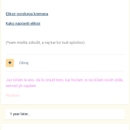
Eliksir gorskega kremena
Kako napraviti eliksir
(*sem mislila združit, a naj kar bo tudi splošno)
Citiraj
Jaz iščem le eno; da bi izrazil tisto, kar hočem. In ne iščem novih oblik,
temveč jih najdem.
Picasso
1 year later...