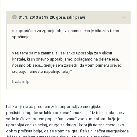
31. 1. 2013 at 19:29, gora.zdir pravi:
se oproščam za zgornjo objavo, namenjena je bila za v temo
vprašanje.
v tej temi pa me zanima, ali se lahko uporablja za v eliksir
kristale, ki jih dnevno uporabljamo, polagamo na dele telesa,
nosimo ob sebi... (nekje sem zasledil, da v tem primeru preveč
izčrpajo namesto napolnijo telo)?
hvala in lp
Lahko...jih je pa pred tem zelo priporočljivo energijsko
prečistit...drugače se lahko prenese "umazanija" iz telesa, okolice v
vodo in človek potem popije "umazano" vodo- metafora...lažje je
uporabljat ene za nekaj, druge za drugo...kdor jih ne zna energijsko
dobro prečistit bolje, da se s tem ne igra...fizikalni načini energijskega