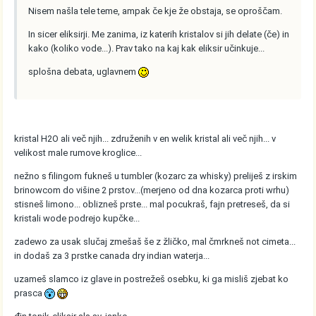
Nisem našla tele teme, ampak če kje že obstaja, se oproščam.
In sicer eliksirji. Me zanima, iz katerih kristalov si jih delate (če) in
kako (koliko vode...). Prav tako na kaj kak eliksir učinkuje...
splošna debata, uglavnem
kristal H2O ali več njih... združenih v en welik kristal ali več njih... v
velikost male rumove kroglice...
nežno s filingom fukneš u tumbler (kozarc za whisky) preliješ z irskim
brinowcom do višine 2 prstov...(merjeno od dna kozarca proti wrhu)
stisneš limono... oblizneš prste... mal pocukraš, fajn pretreseš, da si
kristali wode podrejo kupčke...
zadewo za usak slučaj zmešaš še z žličko, mal čmrkneš not cimeta...
in dodaš za 3 prstke canada dry indian waterja...
uzameš slamco iz glave in postrežeš osebku, ki ga misliš zjebat ko
prasca