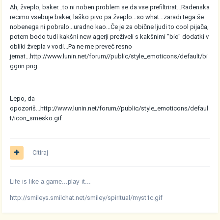
Ah, žveplo, baker...to ni noben problem se da vse prefiltrirat...Radenska
recimo vsebuje baker, laško pivo pa žveplo...so what...zaradi tega še
nobenega ni pobralo...uradno kao...Če je za obične ljudi to cool pijača,
potem bodo tudi kakšni new agerji preživeli s kakšnimi "bio" dodatki v
obliki žvepla v vodi...Pa ne me preveč resno
jemat...
http://www.lunin.net/forum//public/style_emoticons/default/bi
ggrin.png
Lepo, da
opozoriš...
http://www.lunin.net/forum//public/style_emoticons/defaul
t/icon_smesko.gif
Citiraj
Life is like a game...play it...
http://smileys.smilchat.net/smiley/spiritual/myst1c.gif