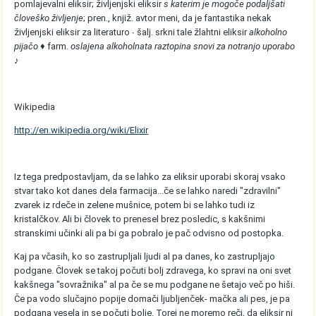
pomlajevalni eliksir; življenjski eliksir
s katerim je mogoče podaljšati
človeško življenje
; pren., knjiž. avtor meni, da je fantastika nekak
življenjski eliksir za literaturo ∙ šalj. srkni tale žlahtni eliksir
alkoholno
pijačo
♦ farm.
oslajena alkoholnata raztopina snovi za notranjo uporabo
♪
Wikipedia
http://en.wikipedia.org/wiki/Elixir
Iz tega predpostavljam, da se lahko za eliksir uporabi skoraj vsako
stvar tako kot danes dela farmacija...če se lahko naredi "zdravilni"
zvarek iz rdeče in zelene mušnice, potem bi se lahko tudi iz
kristalčkov. Ali bi človek to prenesel brez posledic, s kakšnimi
stranskimi učinki ali pa bi ga pobralo je pač odvisno od postopka.
Kaj pa včasih, ko so zastrupljali ljudi al pa danes, ko zastrupljajo
podgane. Človek se takoj počuti bolj zdravega, ko spravi na oni svet
kakšnega "sovražnika" al pa če se mu podgane ne šetajo več po hiši.
Če pa vodo slučajno popije domači ljubljenček- mačka ali pes, je pa
podgana vesela in se počuti bolje. Torej ne moremo reči, da eliksir ni