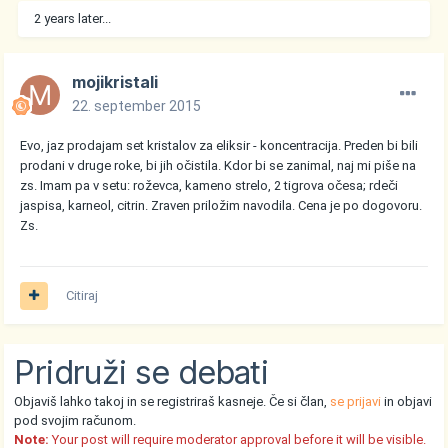
2 years later...
mojikristali
22. september 2015
Evo, jaz prodajam set kristalov za eliksir - koncentracija. Preden bi bili
prodani v druge roke, bi jih očistila. Kdor bi se zanimal, naj mi piše na
zs. Imam pa v setu: roževca, kameno strelo, 2 tigrova očesa; rdeči
jaspisa, karneol, citrin. Zraven priložim navodila. Cena je po dogovoru.
Zs.
Citiraj
Pridruži se debati
Objaviš lahko takoj in se registriraš kasneje. Če si član,
se prijavi
in objavi
pod svojim računom.
Note:
Your post will require moderator approval before it will be visible.