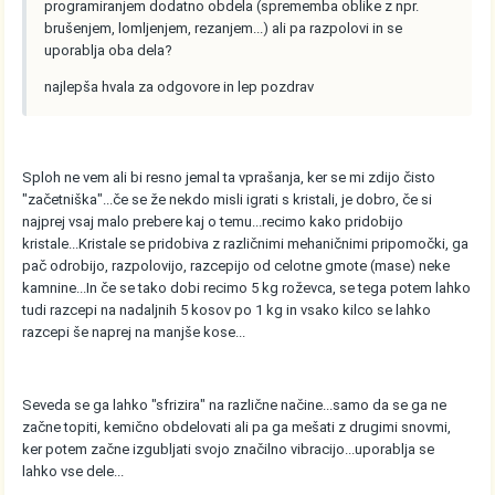
programiranjem dodatno obdela (sprememba oblike z npr.
brušenjem, lomljenjem, rezanjem...) ali pa razpolovi in se
uporablja oba dela?
najlepša hvala za odgovore in lep pozdrav
Sploh ne vem ali bi resno jemal ta vprašanja, ker se mi zdijo čisto
"začetniška"...če se že nekdo misli igrati s kristali, je dobro, če si
najprej vsaj malo prebere kaj o temu...recimo kako pridobijo
kristale...Kristale se pridobiva z različnimi mehaničnimi pripomočki, ga
pač odrobijo, razpolovijo, razcepijo od celotne gmote (mase) neke
kamnine...In če se tako dobi recimo 5 kg roževca, se tega potem lahko
tudi razcepi na nadaljnih 5 kosov po 1 kg in vsako kilco se lahko
razcepi še naprej na manjše kose...
Seveda se ga lahko "sfrizira" na različne načine...samo da se ga ne
začne topiti, kemično obdelovati ali pa ga mešati z drugimi snovmi,
ker potem začne izgubljati svojo značilno vibracijo...uporablja se
lahko vse dele...