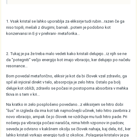
1. Vsak kristal se lahko uporablja za eliksirje tudi rubin...razen če ga
niso topili, mešali z drugimi, barvali...potem je podobno kot
konzervansi in E-ji v prehrani- metaforika...
2. Tukaj je pa že treba malo vedeti kako kristali delujejo...iz njih se ne
da "potegniti" večjo energijo kot imajo vibracijo, ker delujejo po načelu
resonance...
Bom povedal metaforično, eliksir je kot da bi človek vzel zdravilo, ga
spil ali injiciral direkt v telo, absorpcija je zelo hitra. Ostalo pa bolj
deluje kot obliži, zdravilo se počasi in postopoma absorbira v mehka
tkiva in s tem v kri...
Na kratko in zelo posplošeno povedano...z eliksirjem se hitro dobi
"šus" in izgleda da ima kot tak najmočnejši učinek, telo hitro zavibrira z
novo vibracijo, ampak če jo človek ne vzdržuje mu tudi hitro pade. Pri
nošenju pa vibracija počasi narašča, nima hitrih vzponov in padcev,
seveda je odvisno v kakšnem okolju se človek nahaja, kaj dela, itd., ker
lahko kristali vsrkajo energijo tudi iz okolice...Polaganje kristalov je pa