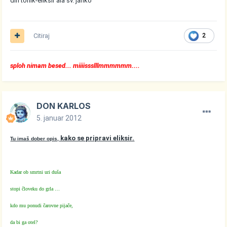
đin tonik-eliksir ala sv. janko
Citiraj
2
sploh nimam besed... miiiissslllmmmmmm....
DON KARLOS
5. januar 2012
kako se pripravi eliksir.
Tu imaš dober opis,
Kadar ob smrtni uri duša
stopi človeku do grla …
kdo mu ponudi čarovne pijače,
da bi ga otel?