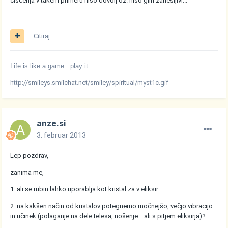
čiščenja v takem primeru niso dovolj oz. niso glih zanesljivi...
Citiraj
Life is like a game...play it...
http://smileys.smilchat.net/smiley/spiritual/myst1c.gif
anze.si
3. februar 2013
Lep pozdrav,
zanima me,
1. ali se rubin lahko uporablja kot kristal za v eliksir
2. na kakšen način od kristalov potegnemo močnejšo, večjo vibracijo
in učinek (polaganje na dele telesa, nošenje... ali s pitjem eliksirja)?