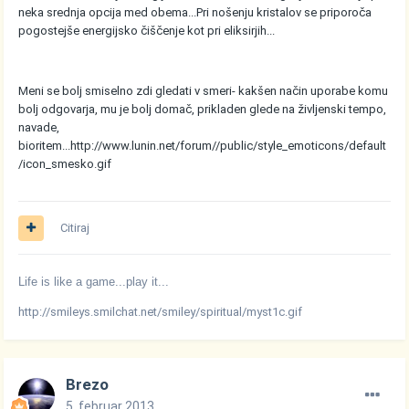
neka srednja opcija med obema...Pri nošenju kristalov se priporoča
pogostejše energijsko čiščenje kot pri eliksirjih...
Meni se bolj smiselno zdi gledati v smeri- kakšen način uporabe komu
bolj odgovarja, mu je bolj domač, prikladen glede na življenski tempo,
navade,
bioritem...
http://www.lunin.net/forum//public/style_emoticons/default
/icon_smesko.gif
Citiraj
Life is like a game...play it...
http://smileys.smilchat.net/smiley/spiritual/myst1c.gif
Brezo
5. februar 2013