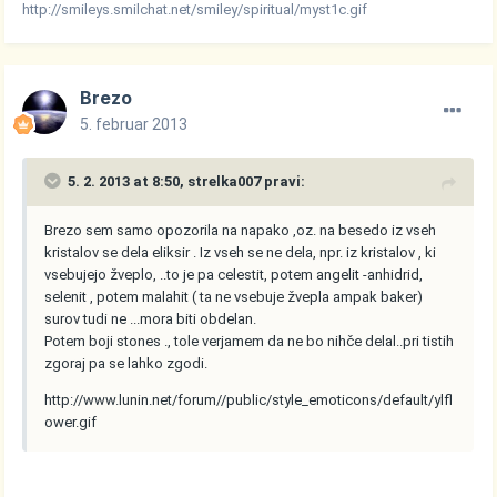
http://smileys.smilchat.net/smiley/spiritual/myst1c.gif
Brezo
5. februar 2013
5. 2. 2013 at 8:50, strelka007 pravi:
Brezo sem samo opozorila na napako ,oz. na besedo iz vseh
kristalov se dela eliksir . Iz vseh se ne dela, npr. iz kristalov , ki
vsebujejo žveplo, ..to je pa celestit, potem angelit -anhidrid,
selenit , potem malahit ( ta ne vsebuje žvepla ampak baker)
surov tudi ne ...mora biti obdelan.
Potem boji stones ., tole verjamem da ne bo nihče delal..pri tistih
zgoraj pa se lahko zgodi.
http://www.lunin.net/forum//public/style_emoticons/default/ylfl
ower.gif