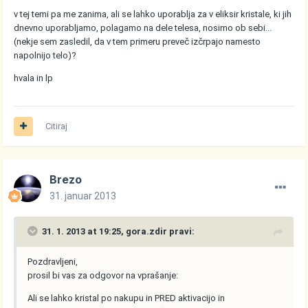
v tej temi pa me zanima, ali se lahko uporablja za v eliksir kristale, ki jih
dnevno uporabljamo, polagamo na dele telesa, nosimo ob sebi...
(nekje sem zasledil, da v tem primeru preveč izčrpajo namesto
napolnijo telo)?
hvala in lp
Citiraj
Brezo
31. januar 2013
31. 1. 2013 at 19:25, gora.zdir pravi:
Pozdravljeni,
prosil bi vas za odgovor na vprašanje:
Ali se lahko kristal po nakupu in PRED aktivacijo in