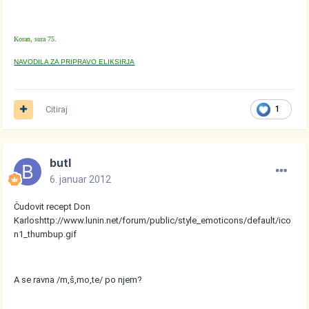
Koran, sura 75.
NAVODILA ZA PRIPRAVO ELIKSIRJA
Citiraj
1
butl
6. januar 2012
Čudovit recept Don
Karlos
http://www.lunin.net/forum/public/style_emoticons/default/ico
n1_thumbup.gif
A se ravna /m,š,mo,te/ po njem?