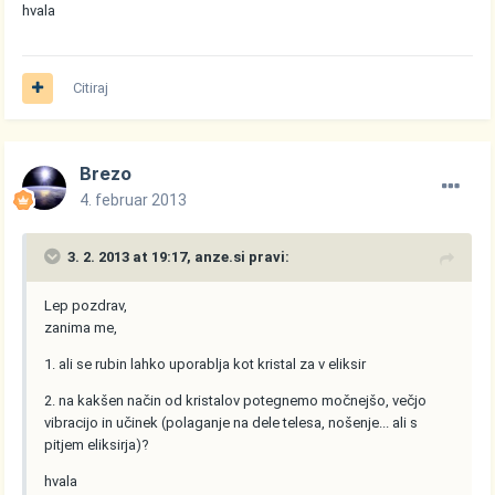
hvala
Citiraj
Brezo
4. februar 2013
3. 2. 2013 at 19:17, anze.si pravi:
Lep pozdrav,
zanima me,
1. ali se rubin lahko uporablja kot kristal za v eliksir
2. na kakšen način od kristalov potegnemo močnejšo, večjo
vibracijo in učinek (polaganje na dele telesa, nošenje... ali s
pitjem eliksirja)?
hvala