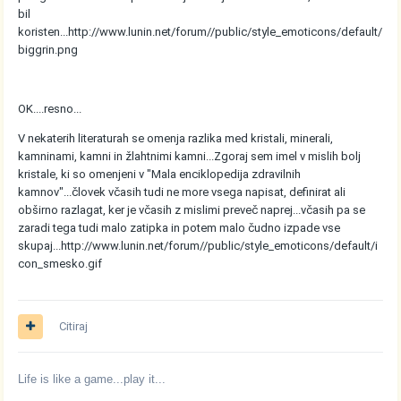
bil
koristen...
http://www.lunin.net/forum//public/style_emoticons/default/
biggrin.png
OK....resno...
V nekaterih literaturah se omenja razlika med kristali, minerali,
kamninami, kamni in žlahtnimi kamni...Zgoraj sem imel v mislih bolj
kristale, ki so omenjeni v "Mala enciklopedija zdravilnih
kamnov"...človek včasih tudi ne more vsega napisat, definirat ali
obširno razlagat, ker je včasih z mislimi preveč naprej...včasih pa se
zaradi tega tudi malo zatipka in potem malo čudno izpade vse
skupaj...
http://www.lunin.net/forum//public/style_emoticons/default/i
con_smesko.gif
Citiraj
Life is like a game...play it...