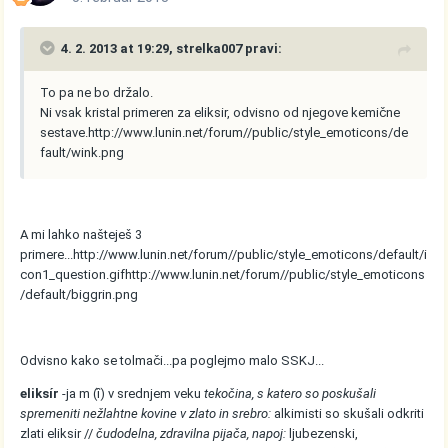
4. 2. 2013 at 19:29, strelka007 pravi:
To pa ne bo držalo.
Ni vsak kristal primeren za eliksir, odvisno od njegove kemične
sestave.
http://www.lunin.net/forum//public/style_emoticons/de
fault/wink.png
A mi lahko našteješ 3
primere...
http://www.lunin.net/forum//public/style_emoticons/default/i
con1_question.gif
http://www.lunin.net/forum//public/style_emoticons
/default/biggrin.png
Odvisno kako se tolmači...pa poglejmo malo SSKJ...
eliksír
-ja m (ȋ) v srednjem veku
tekočina, s katero so poskušali
spremeniti nežlahtne kovine v zlato in srebro:
alkimisti so skušali odkriti
zlati eliksir //
čudodelna, zdravilna pijača, napoj:
ljubezenski,