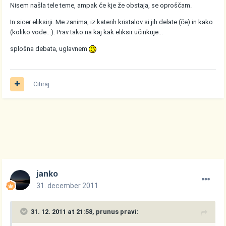
Nisem našla tele teme, ampak če kje že obstaja, se oproščam.
In sicer eliksirji. Me zanima, iz katerih kristalov si jih delate (če) in kako
(koliko vode...). Prav tako na kaj kak eliksir učinkuje...
splošna debata, uglavnem
Citiraj
janko
31. december 2011
31. 12. 2011 at 21:58, prunus pravi: