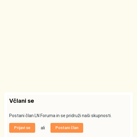
Včlani se
Postani član LN Foruma in se pridruži naši skupnosti.
Prijavi se
ali
Postani član