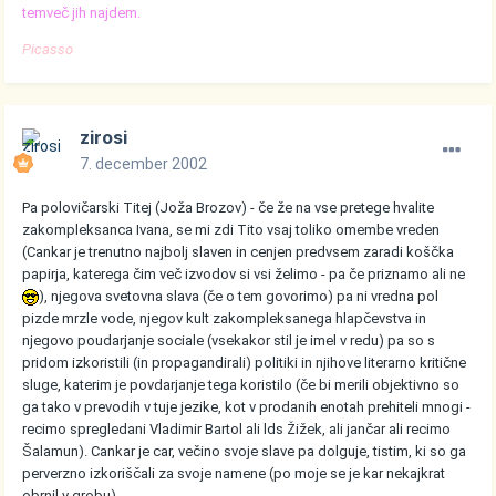
temveč jih najdem.
Picasso
zirosi
7. december 2002
Pa polovičarski Titej (Joža Brozov) - če že na vse pretege hvalite
zakompleksanca Ivana, se mi zdi Tito vsaj toliko omembe vreden
(Cankar je trenutno najbolj slaven in cenjen predvsem zaradi koščka
papirja, katerega čim več izvodov si vsi želimo - pa če priznamo ali ne
), njegova svetovna slava (če o tem govorimo) pa ni vredna pol
pizde mrzle vode, njegov kult zakompleksanega hlapčevstva in
njegovo poudarjanje sociale (vsekakor stil je imel v redu) pa so s
pridom izkoristili (in propagandirali) politiki in njihove literarno kritične
sluge, katerim je povdarjanje tega koristilo (če bi merili objektivno so
ga tako v prevodih v tuje jezike, kot v prodanih enotah prehiteli mnogi -
recimo spregledani Vladimir Bartol ali lds Žižek, ali jančar ali recimo
Šalamun). Cankar je car, večino svoje slave pa dolguje, tistim, ki so ga
perverzno izkoriščali za svoje namene (po moje se je kar nekajkrat
obrnil v grobu).