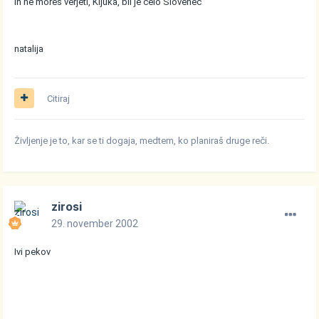
In ne moreš verjeti, Kljuka, bil je celo Slovenec
natalija
Citiraj
Življenje je to, kar se ti dogaja, medtem, ko planiraš druge reči.
zirosi
29. november 2002
Ivi pekov