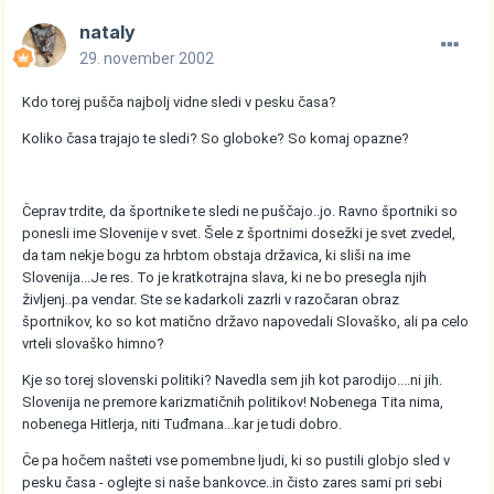
nataly
29. november 2002
Kdo torej pušča najbolj vidne sledi v pesku časa?
Koliko časa trajajo te sledi? So globoke? So komaj opazne?
Čeprav trdite, da športnike te sledi ne puščajo..jo. Ravno športniki so
ponesli ime Slovenije v svet. Šele z športnimi dosežki je svet zvedel,
da tam nekje bogu za hrbtom obstaja državica, ki sliši na ime
Slovenija...Je res. To je kratkotrajna slava, ki ne bo presegla njih
življenj..pa vendar. Ste se kadarkoli zazrli v razočaran obraz
športnikov, ko so kot matično državo napovedali Slovaško, ali pa celo
vrteli slovaško himno?
Kje so torej slovenski politiki? Navedla sem jih kot parodijo....ni jih.
Slovenija ne premore karizmatičnih politikov! Nobenega Tita nima,
nobenega Hitlerja, niti Tuđmana...kar je tudi dobro.
Če pa hočem našteti vse pomembne ljudi, ki so pustili globjo sled v
pesku časa - oglejte si naše bankovce..in čisto zares sami pri sebi