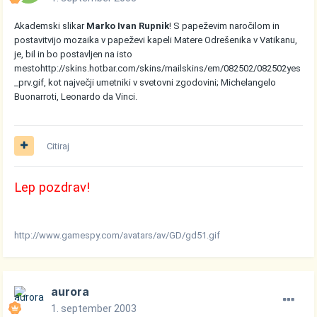
Akademski slikar
Marko Ivan Rupnik
! S papeževim naročilom in
postavitvijo mozaika v papeževi kapeli Matere Odrešenika v Vatikanu,
je, bil in bo postavljen na isto
mesto
http://skins.hotbar.com/skins/mailskins/em/082502/082502yes
_prv.gif
, kot največji umetniki v svetovni zgodovini; Michelangelo
Buonarroti, Leonardo da Vinci.
Citiraj
Lep pozdrav!
http://www.gamespy.com/avatars/av/GD/gd51.gif
aurora
1. september 2003