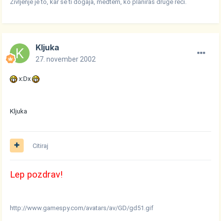
Življenje je to, kar se ti dogaja, medtem, ko planiraš druge reči.
Kljuka
27. november 2002
x:Dx
Kljuka
Citiraj
Lep pozdrav!
http://www.gamespy.com/avatars/av/GD/gd51.gif