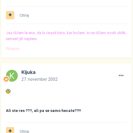
Citiraj
Jaz iščem le eno; da bi izrazil tisto, kar hočem. In ne iščem novih oblik,
temveč jih najdem.
Picasso
Kljuka
27. november 2002
Ali ste res ???, ali pa se samo hecate??!!
Citiraj