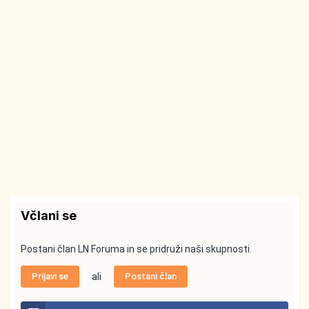
Včlani se
Postani član LN Foruma in se pridruži naši skupnosti.
Prijavi se
ali
Postani član