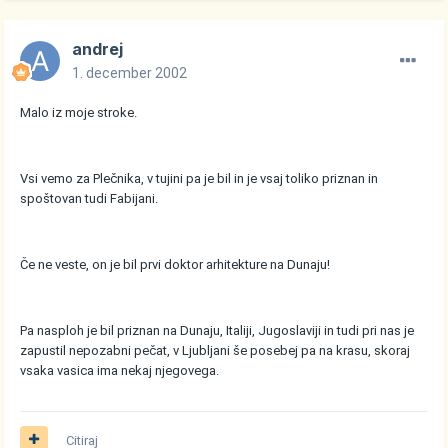
andrej
1. december 2002
Malo iz moje stroke.
Vsi vemo za Plečnika, v tujini pa je bil in je vsaj toliko priznan in
spoštovan tudi Fabijani.
Če ne veste, on je bil prvi doktor arhitekture na Dunaju!
Pa nasploh je bil priznan na Dunaju, Italiji, Jugoslaviji in tudi pri nas je
zapustil nepozabni pečat, v Ljubljani še posebej pa na krasu, skoraj
vsaka vasica ima nekaj njegovega.
Citiraj