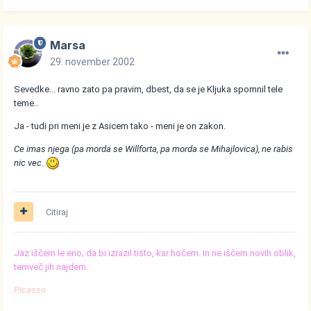
Marsa
29. november 2002
Sevedke... ravno zato pa pravim, dbest, da se je Kljuka spomnil tele
teme..
Ja - tudi pri meni je z Asicem tako - meni je on zakon.
Ce imas njega (pa morda se Willforta, pa morda se Mihajlovica), ne rabis
nic vec.
Citiraj
Jaz iščem le eno; da bi izrazil tisto, kar hočem. In ne iščem novih oblik,
temveč jih najdem.
Picasso