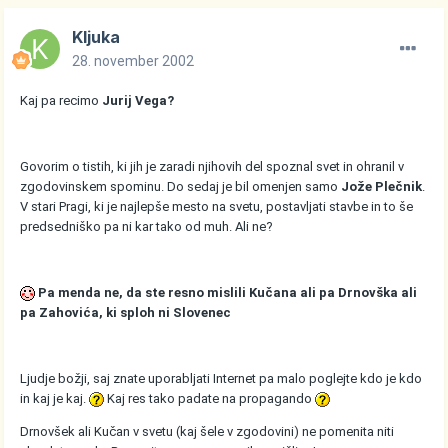
Kljuka
28. november 2002
Kaj pa recimo
Jurij Vega?
Govorim o tistih, ki jih je zaradi njihovih del spoznal svet in ohranil v
zgodovinskem spominu. Do sedaj je bil omenjen samo
Jože Plečnik
.
V stari Pragi, ki je najlepše mesto na svetu, postavljati stavbe in to še
predsedniško pa ni kar tako od muh. Ali ne?
Pa menda ne, da ste resno mislili Kučana ali pa Drnovška ali
pa Zahovića, ki sploh ni Slovenec
Ljudje božji, saj znate uporabljati Internet pa malo poglejte kdo je kdo
in kaj je kaj.
Kaj res tako padate na propagando
Drnovšek ali Kučan v svetu (kaj šele v zgodovini) ne pomenita niti