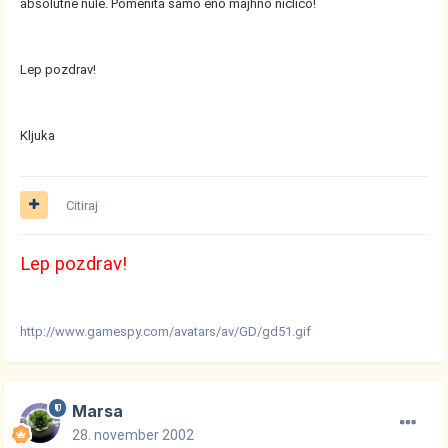
absolutne nule. Pomenita samo eno majhno ničlico!
Lep pozdrav!
Kljuka
Citiraj
Lep pozdrav!
http://www.gamespy.com/avatars/av/GD/gd51.gif
Marsa
28. november 2002