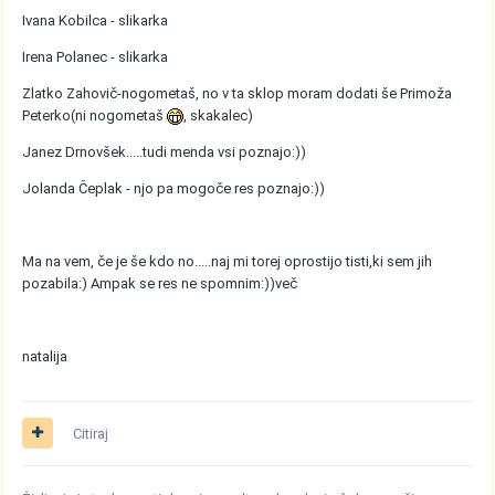
Ivana Kobilca - slikarka
Irena Polanec - slikarka
Zlatko Zahovič-nogometaš, no v ta sklop moram dodati še Primoža
Peterko(ni nogometaš
, skakalec)
Janez Drnovšek.....tudi menda vsi poznajo:))
Jolanda Čeplak - njo pa mogoče res poznajo:))
Ma na vem, če je še kdo no.....naj mi torej oprostijo tisti,ki sem jih
pozabila:) Ampak se res ne spomnim:))več
natalija
Citiraj