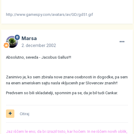
http://www.gamespy.com/avatars/av/GD/gd51.gif
Marsa
2. december 2002
Absolutno, seveda - Jacobus Gallus!!!
Zanimivo je, ko sem zbirala nove znane osebnosti in dogodke, pa sem
na enem ameriskem sajtu nasla vkljucenih par Slovencev znanih!!
Predvsem so bili skladatelji, spomnim pa se, da je bil tudi Cankar.
Citiraj
Jaz iščem le eno; da bi izrazil tisto, kar hočem. In ne iščem novih oblik,