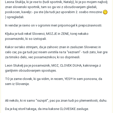
Leona Stuklja, ki je vse to (tudi sportnik, Nataly), ki je po mojem najbolj
znan slovenski sportnik, tam so ga vsi z obcudovanjem gledali,
poskocen, kaveljc - pa ste (da tudi jaz uporabim 2. osebo mnozine
) spregledali.
In vendar je ravno on v ogromni meri pripomogel k prepoznavnosti.
Kljuka je tudi rekel Slovenci, MOZJE in ZENE, torej nekako
posamezniki, ki so izstopali.
Kakor se tako strinjam, da je zahovic znan in zasluzen Slovenec in
celo car, pa ga tudi jaz nisem uvrstila na ta "seznam" - tudi zato, ker gre
za timsko delo, vec posameznikov, ki so doprinesli.
Leon Stukelj pa je posameznik, MOZ, CLOVEK DUHA, kakrsnega z
ganljivim obcudovanjem spostujes.
TO je zame clovek, ki ga vidim, in recem, YES!!! In sem ponosna, da
sem iz Slovenije.
Ali nekdo, ki ni samo "razvpit", pac pa znan tudi po plemenitosti, duhu.
Da je kaj storil takega, da ima kaksne CLOVESKE zasluge.