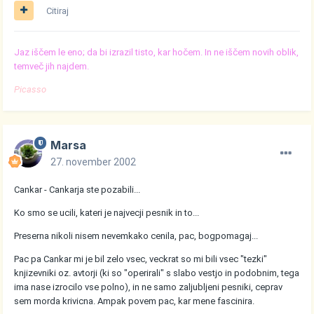
Citiraj
Jaz iščem le eno; da bi izrazil tisto, kar hočem. In ne iščem novih oblik,
temveč jih najdem.
Picasso
Marsa
27. november 2002
Cankar - Cankarja ste pozabili...
Ko smo se ucili, kateri je najvecji pesnik in to...
Preserna nikoli nisem nevemkako cenila, pac, bogpomagaj...
Pac pa Cankar mi je bil zelo vsec, veckrat so mi bili vsec "tezki"
knjizevniki oz. avtorji (ki so "operirali" s slabo vestjo in podobnim, tega
ima nase izrocilo vse polno), in ne samo zaljubljeni pesniki, ceprav
sem morda krivicna. Ampak povem pac, kar mene fascinira.