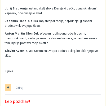
Jurij Sladkonja
, ustanovitelj zbora Dunajski dečki, dunajski dvorni
kapelnik, prvi dunajski škof.
Jacobus Handl Gallus
, mojster polifonije, najvidnejši glasbeni
predstavnik svojega časa.
Anton Martin Slomšek
, pisec mnogih ponarodelih pesmi,
mariborski škof, sedanja severna slovenska meja, je načrtana ravno
tam, kjer je postavil meje škofije.
Slavko Avsenik
, vsa Centralna Evropa pada v delirij, ko sliši njegove
viže.
Kljuka
Citiraj
Lep pozdrav!