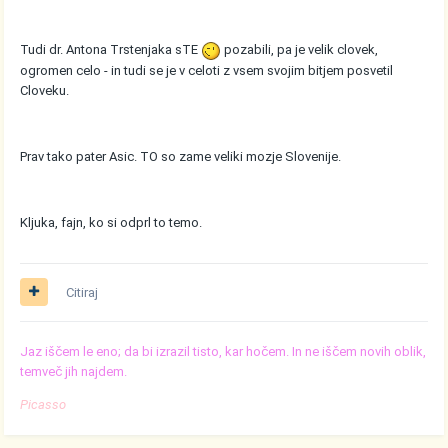
Tudi dr. Antona Trstenjaka sTE
pozabili, pa je velik clovek,
ogromen celo - in tudi se je v celoti z vsem svojim bitjem posvetil
Cloveku.
Prav tako pater Asic. TO so zame veliki mozje Slovenije.
Kljuka, fajn, ko si odprl to temo.
Citiraj
Jaz iščem le eno; da bi izrazil tisto, kar hočem. In ne iščem novih oblik,
temveč jih najdem.
Picasso