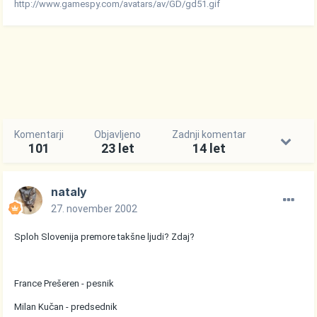
http://www.gamespy.com/avatars/av/GD/gd51.gif
Komentarji
Objavljeno
Zadnji komentar
101
23 let
14 let
nataly
27. november 2002
Sploh Slovenija premore takšne ljudi? Zdaj?
France Prešeren - pesnik
Milan Kučan - predsednik