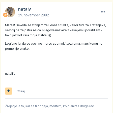
nataly
29. november 2002
Marsa! Seveda se strinjam za Leona Stuklja, kakor tudi za Trstenjaka,
še bolj pa za patra Asica. Njegove nasvete z veseljem uporabljam -
tako jaz kot cela moja zlahta:)))
Logicno je, da se vseh ne mores spomniti...oziroma, marsikomu ne
pomenijo enako.
natalija
Citiraj
Življenje je to, kar se ti dogaja, medtem, ko planiraš druge reči.