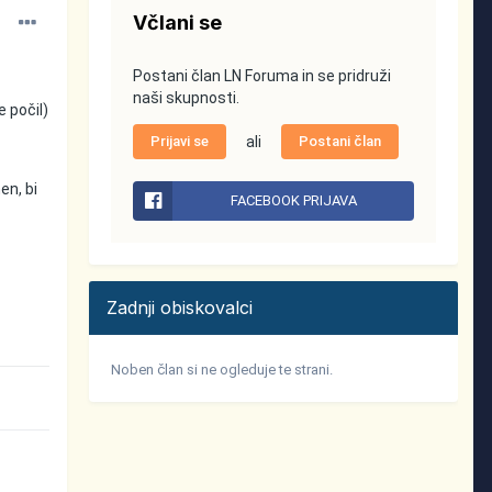
Včlani se
Postani član LN Foruma in se pridruži
naši skupnosti.
e počil)
Prijavi se
ali
Postani član
en, bi
FACEBOOK PRIJAVA
Zadnji obiskovalci
Noben član si ne ogleduje te strani.