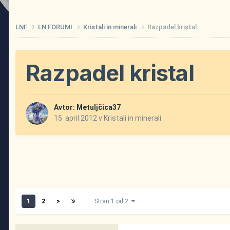
LNF
LN FORUMI
Kristali in minerali
Razpadel kristal
Razpadel kristal
Avtor:
Metuljčica37
15. april 2012
v
Kristali in minerali
1
2
>
Stran 1 od 2