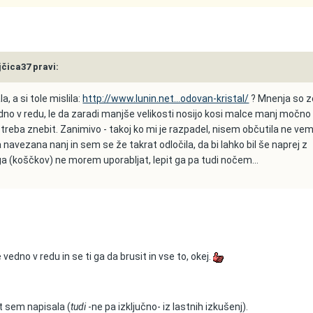
ljčica37 pravi:
, a si tole mislila:
http://www.lunin.net...odovan-kristal/
? Mnenja so z
vedno v redu, le da zaradi manjše velikosti nosijo kosi malce manj močno
e treba znebit. Zanimivo - takoj ko mi je razpadel, nisem občutila ne ve
 navezana nanj in sem se že takrat odločila, da bi lahko bil še naprej z
a (koščkov) ne morem uporabljat, lepit ga pa tudi nočem...
še vedno v redu in se ti ga da brusit in vse to, okej.
ot sem napisala (
tudi
-ne pa izključno- iz lastnih izkušenj).