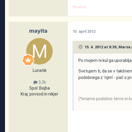
Picasso
mayita
15. april 2012
15. 4. 2012 at 8:39, Marsa 
Po mojem ni kul ga uporabljat
Lunatik
Svetujem ti, da se v takšnem 
podobnega z 'njim' - pač s pr
3,3k
Spol:
Bejba
Kraj:
povsod in nikjer
(*imamo podobno temo in ko/