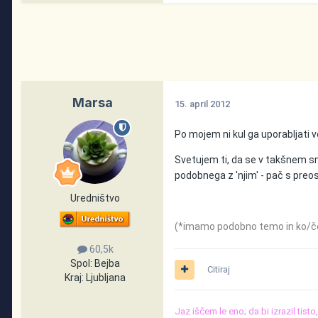
Marsa
15. april 2012
Po mojem ni kul ga uporabljati v
Svetujem ti, da se v takšnem smi
podobnega z 'njim' - pač s preos
Uredništvo
(*imamo podobno temo in ko/če 
60,5k
Spol:
Bejba
Citiraj
Kraj:
Ljubljana
Jaz iščem le eno; da bi izrazil tist