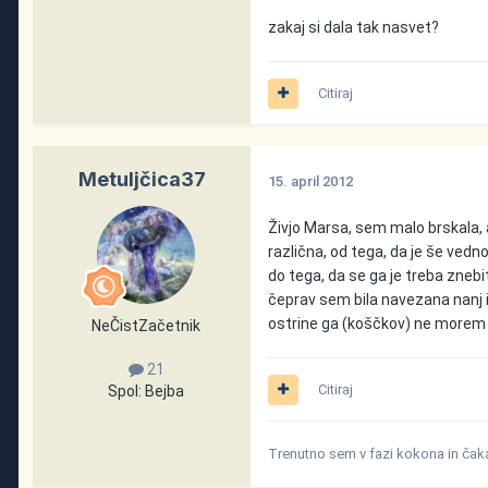
zakaj si dala tak nasvet?
Citiraj
Metuljčica37
15. april 2012
Živjo Marsa, sem malo brskala, a
različna, od tega, da je še vedn
do tega, da se ga je treba znebi
čeprav sem bila navezana nanj i
ostrine ga (koščkov) ne morem u
NeČistZačetnik
21
Citiraj
Spol:
Bejba
Trenutno sem v fazi kokona in čak