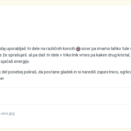
daj uporabljaš tri dele na različnih koncih
sicer pa imamo lahko tule 
e že sprašuješ. al pa daš tri dele v trikotnik vmes pa kaken drug kristal,
ojačaš energijo.
 del posebej poliraš, da postane gladek in si narediš zapestnico, ogrlic
ver
o-eco.jpg