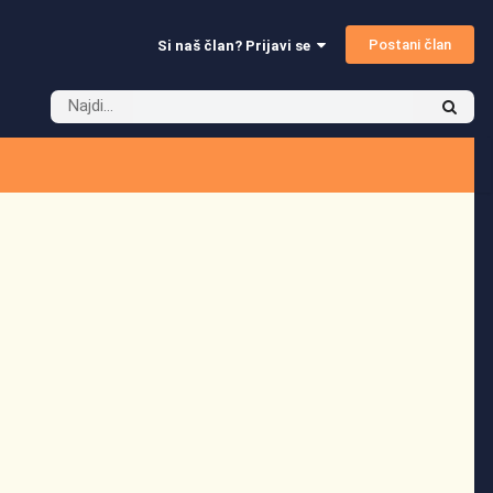
Postani član
Si naš član? Prijavi se