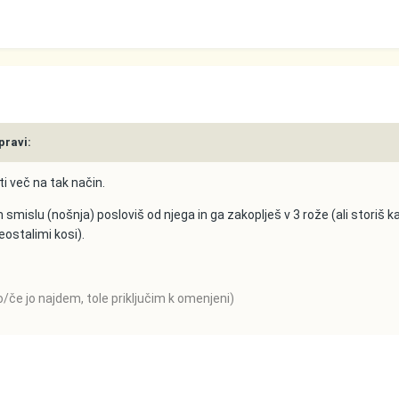
pravi:
i več na tak način.
smislu (nošnja) posloviš od njega in ga zakoplješ v 3 rože (ali storiš ka
eostalimi kosi).
če jo najdem, tole priključim k omenjeni)