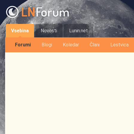
Vsebina
Novosti
Lunin.net
Forumi
Blogi
Koledar
Člani
Lestvica