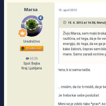
Marsa
15. april 2012
15. 4. 2012 at 16:58, Metu
Živjo Marsa, sem malo brskala
različna, od tega, da je še 
Uredništvo
energijo, do tega, da se ga j
kake žalosti, čeprav sem bila
mano. Samo zaradi ostrine g
60,5k
Spol:
Bejba
Kraj:
Ljubljana
tenx, k si sama našla.
... mislim, da če ti misliš, da je 
Je treba kar sebe poslušat.
Meni se je zdelo tako *prav*, k