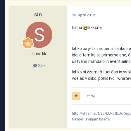
sin
15. april 2012
ha ha
kakšne...
lahko pa je bil močen in lahko se
Lunatik
idej o tem kaj je primerno ane, č
ustvariš mandalo in eventuelno 
2,6k
lahko si vzameš tudi čas in vsak
vdelaš v sliko, pohištvo ..whate
Citiraj
http://shrani.si/f/3c/LU/qflxJd/eg
Ne meči svinjam biserov!