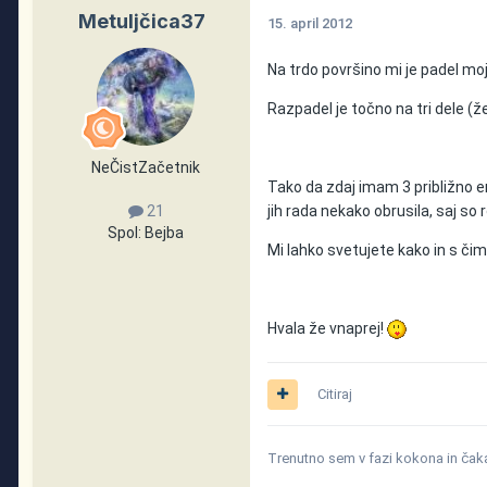
Metuljčica37
15. april 2012
Na trdo površino mi je padel moj
Razpadel je točno na tri dele (že 
NeČistZačetnik
Tako da zdaj imam 3 približno en
jih rada nekako obrusila, saj so r
21
Spol:
Bejba
Mi lahko svetujete kako in s čim
Hvala že vnaprej!
Citiraj
Trenutno sem v fazi kokona in čak