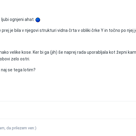
 ljubi ognjeni ahat.
prej je bila v njegovi strukturi vidna črta v obliki črke Y in točno po njej j
ako velike kose. Ker bi ga (jih) še naprej rada uporabljala kot žepni kam
obovi zelo ostri.
 naj se tega lotim?
am, da prilezem ven:)