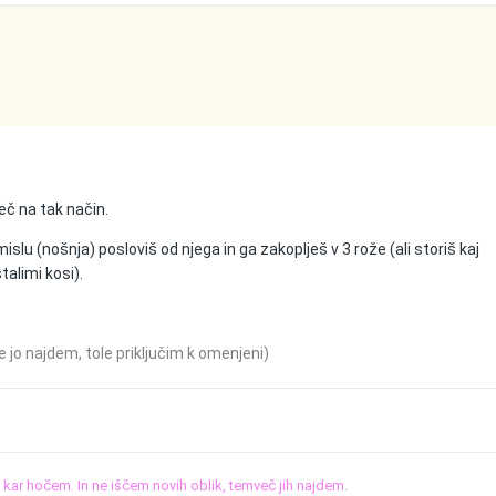
eč na tak način.
slu (nošnja) posloviš od njega in ga zakoplješ v 3 rože (ali storiš kaj
talimi kosi).
jo najdem, tole priključim k omenjeni)
o, kar hočem. In ne iščem novih oblik, temveč jih najdem.