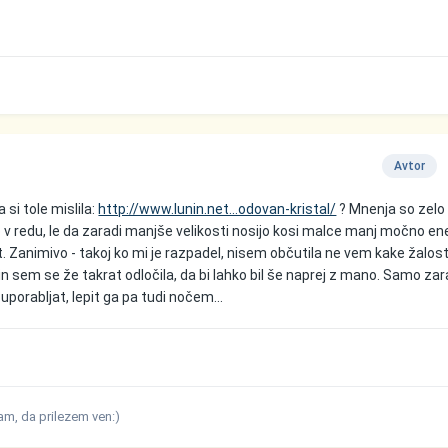
Avtor
 si tole mislila:
http://www.lunin.net...odovan-kristal/
? Mnenja so zelo
o v redu, le da zaradi manjše velikosti nosijo kosi malce manj močno ene
t. Zanimivo - takoj ko mi je razpadel, nisem občutila ne vem kake žalost
n sem se že takrat odločila, da bi lahko bil še naprej z mano. Samo zar
porabljat, lepit ga pa tudi nočem...
am, da prilezem ven:)