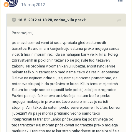
16. maj 2012
16. 5. 2012 at 13:28, vodna_vila pravi:
Pozdravljeni,
poznavalce med vami bi rada vprašala glede saturnovih
tranzitov. Ravno imam konjunkcijo saturna preko mojega sonca
v četrti hiši in moram reči, da se nahajam kar v veliki krizi. Poleg
zdravstvenih in poklicnih težav so se pojavile tudi težave v
zakonu. Ni problem v pomanjkanju ljubezni, enostavno je vse
nekam težko in zamorjeno med nama, tako da res ni enostavno.
Delava na najinem odnosu, saj nama je obema pomembno, da
ostaneva skupaj in da preživiva to krizo. Kljub temu me je strah.
Saturn bo moje sonce zapustil šele poleti, zdaj je retrograden.
Pozimi pa naju čaka nova preizkušnja- saturn bo šel preko
mojega merkurja in preko moževe venere, imava ju na isti
stopinji. A ni tako, da saturn preko venere pomeni ločitev, konec
ljubezni? Ali pa je morda pretirano vedno samo tako
interpretirati ta tranzit? Lahko pričakujem kaj pozitivnega od
tega tranzita? Kaj moram pričakovati od tranzita preko mojega
merkurja? Trenutno me je kar strah prihodnosti in rada bi slišala