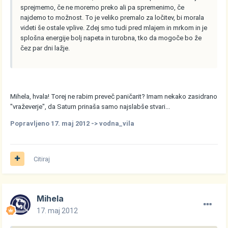
sprejmemo, če ne moremo preko ali pa spremenimo, če
najdemo to možnost. To je veliko premalo za ločitev, bi morala
videti še ostale vplive. Zdej smo tudi pred mlajem in mrkom in je
splošna energije bolj napeta in turobna, tko da mogoče bo že
čez par dni lažje.
Mihela, hvala! Torej ne rabim preveč paničarit? Imam nekako zasidrano
"vraževerje", da Saturn prinaša samo najslabše stvari...
Popravljeno
17. maj 2012
-> vodna_vila
Citiraj
Mihela
17. maj 2012