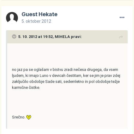
Guest Hekate
5. oktober 2012
5. 10. 2012 at 19:52, MIHELA pravi:
no jaz pa se oglašam v bistvu zradi nečesa drugega, da vsem
ljudem, ki imajo Luno v devicah čestitam, ker se jim je prav zdej
zaključilo obdobje Sade sati, sedemletno in pol obdobje težje
karmične čistke.
Srečno.