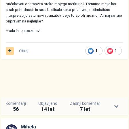
pričakovati od tranzita preko mojega merkurja? Trenutno me je kar
strah prihodnosti in rada bi slišala kako pozitivno, optimistično
interpretacijo saturnovih tranzitov, če je to sploh možno...Ali naj se raje
pripravim na najhujše?
Hvala in lep pozdrav!
Citiraj
1
1
Komentarji
Objavljeno
Zadnji komentar
56
14 let
7 let
Mihela