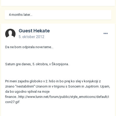
4 months later...
Guest Hekate
5. oktober 2012
Da ne bom odpirala nove teme...
Saturn gre danes, 5. oktobra, v Škorpijona.
Pri meni zajadra globoko v 2. hišo in bo prej ko slej v konjukciji z
znano ''nestabilnim'' Uranom in v trigonu s Soncem in Jupitrom. Upam,
da bo ugodno vplival na moje
finance...
http://www.lunin.net/forum/public/style_emoticons/default/i
con27.gif