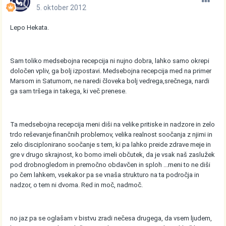
5. oktober 2012
Lepo Hekata.
Sam toliko medsebojna recepcija ni nujno dobra, lahko samo okrepi
določen vpliv, ga bolj izpostavi. Medsebojna recepcija med na primer
Marsom in Saturnom, ne naredi človeka bolj vedrega,srečnega, nardi
ga sam tršega in takega, ki več prenese.
Ta medsebojna recepcija meni diši na velike pritiske in nadzore in zelo
trdo reševanje finančnih problemov, velika realnost soočanja z njimi in
zelo disciplonirano soočanje s tem, ki pa lahko preide zdrave meje in
gre v drugo skrajnost, ko bomo imeli občutek, da je vsak naš zaslužek
pod drobnogledom in premočno obdavčen in sploh ...meni to ne diši
po čem lahkem, vsekakor pa se vnaša strukturo na ta področja in
nadzor, o tem ni dvoma. Red in moč, nadmoč.
no jaz pa se oglašam v bistvu zradi nečesa drugega, da vsem ljudem,