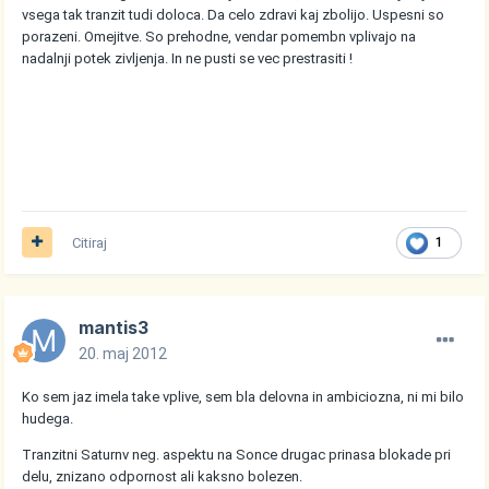
vsega tak tranzit tudi doloca. Da celo zdravi kaj zbolijo. Uspesni so
porazeni. Omejitve. So prehodne, vendar pomembn vplivajo na
nadalnji potek zivljenja. In ne pusti se vec prestrasiti !
Citiraj
1
mantis3
20. maj 2012
Ko sem jaz imela take vplive, sem bla delovna in ambiciozna, ni mi bilo
hudega.
Tranzitni Saturnv neg. aspektu na Sonce drugac prinasa blokade pri
delu, znizano odpornost ali kaksno bolezen.