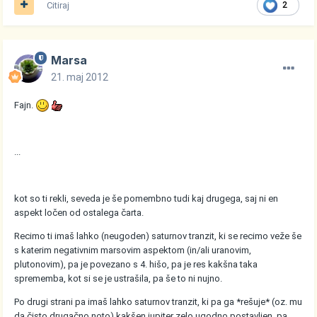
Citiraj
2
Marsa
21. maj 2012
Fajn.
...
kot so ti rekli, seveda je še pomembno tudi kaj drugega, saj ni en
aspekt ločen od ostalega čarta.
Recimo ti imaš lahko (neugoden) saturnov tranzit, ki se recimo veže še
s katerim negativnim marsovim aspektom (in/ali uranovim,
plutonovim), pa je povezano s 4. hišo, pa je res kakšna taka
sprememba, kot si se je ustrašila, pa še to ni nujno.
Po drugi strani pa imaš lahko saturnov tranzit, ki pa ga *rešuje* (oz. mu
da čisto drugačno noto) kakšen jupiter zelo ugodno postavljen, pa