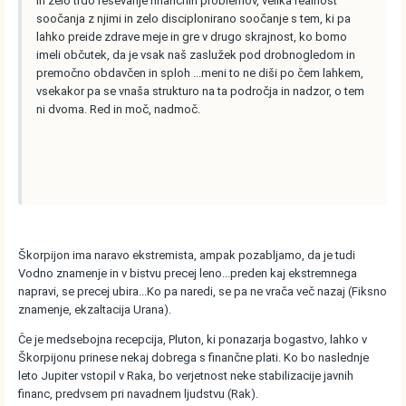
in zelo trdo reševanje finančnih problemov, velika realnost
soočanja z njimi in zelo disciplonirano soočanje s tem, ki pa
lahko preide zdrave meje in gre v drugo skrajnost, ko bomo
imeli občutek, da je vsak naš zaslužek pod drobnogledom in
premočno obdavčen in sploh ...meni to ne diši po čem lahkem,
vsekakor pa se vnaša strukturo na ta področja in nadzor, o tem
ni dvoma. Red in moč, nadmoč.
Škorpijon ima naravo ekstremista, ampak pozabljamo, da je tudi
Vodno znamenje in v bistvu precej leno...preden kaj ekstremnega
napravi, se precej ubira...Ko pa naredi, se pa ne vrača več nazaj (Fiksno
znamenje, ekzaltacija Urana).
Če je medsebojna recepcija, Pluton, ki ponazarja bogastvo, lahko v
Škorpijonu prinese nekaj dobrega s finančne plati. Ko bo naslednje
leto Jupiter vstopil v Raka, bo verjetnost neke stabilizacije javnih
financ, predvsem pri navadnem ljudstvu (Rak).