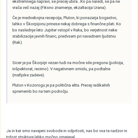
ekstremnega napravi, se precej ubira...Ko pa naredi, se pa ne
vrača več nazaj (Fiksno znamenje, ekzaltacija Urana).
Če je medsebojna recepcija, Pluton, ki ponazarja bogastvo,
lahko v Škorpijonu prinese nekaj dobrega s finančne plati. Ko
bo naslednje leto Jupiter vstopil v Raka, bo verjetnost neke
stabilizacije javnih financ, predvsem pri navadnem ljudstvu
(Rak).
Sicer je pa Škorpijn vezan tudi na močne sile pregona (policija,
inšpektorat, recimo). V negativnem smislu, pa podtalne
(mafijske zadeve).
Pluton v Kozorogu je pa politična elita. Precej radikalnih
sprememb bo na tem področju.
Ja in ker smo navajeni svobode in odprtosti, nas bo vsa ta nadzor in
trdost strukture lahko močno omejeval.