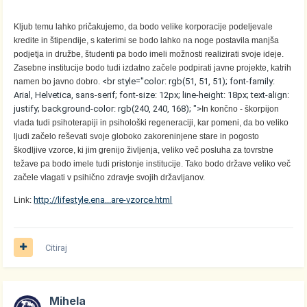
Kljub temu lahko pričakujemo, da bodo velike korporacije podeljevale
kredite in štipendije, s katerimi se bodo lahko na noge postavila manjša
podjetja in družbe, študenti pa bodo imeli možnosti realizirati svoje ideje.
Zasebne institucije bodo tudi izdatno začele podpirati javne projekte, katrih
<br style="color: rgb(51, 51, 51); font-family:
namen bo javno dobro.
Arial, Helvetica, sans-serif; font-size: 12px; line-height: 18px; text-align:
justify; background-color: rgb(240, 240, 168); ">
In končno - škorpijon
vlada tudi psihoterapiji in psihološki regeneraciji, kar pomeni, da bo veliko
ljudi začelo reševati svoje globoko zakoreninjene stare in pogosto
škodljive vzorce, ki jim grenijo življenja, veliko več posluha za tovrstne
težave pa bodo imele tudi pristonje institucije. Tako bodo države veliko več
začele vlagati v psihično zdravje svojih državljanov.
http://lifestyle.ena...are-vzorce.html
Link:
Citiraj
Mihela