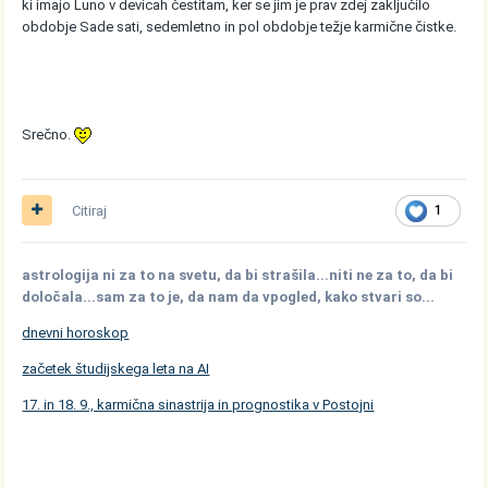
ki imajo Luno v devicah čestitam, ker se jim je prav zdej zaključilo
obdobje Sade sati, sedemletno in pol obdobje težje karmične čistke.
Srečno.
Citiraj
1
astrologija ni za to na svetu, da bi strašila...niti ne za to, da bi
določala...sam za to je, da nam da vpogled, kako stvari so...
dnevni horoskop
začetek študijskega leta na AI
17. in 18. 9., karmična sinastrija in prognostika v Postojni