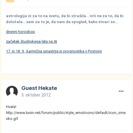
astrologija ni za to na svetu, da bi strašila...niti ne za to, da bi
določala...sam za to je, da nam da vpogled, kako stvari so...
dnevni horoskop
začetek študijskega leta na AI
17. in 18. 9., karmična sinastrija in prognostika v Postojni
Guest Hekate
5. oktober 2012
Hvala!
http://www.lunin.net/forum/public/style_emoticons/default/icon_sme
sko.gif