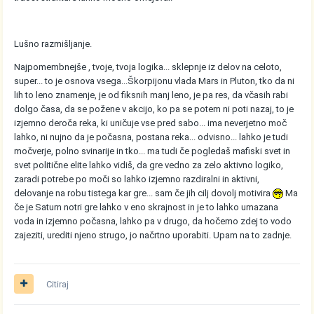
Lušno razmišljanje.
Najpomembnejše , tvoje, tvoja logika... sklepnje iz delov na celoto,
super... to je osnova vsega...Škorpijonu vlada Mars in Pluton, tko da ni
lih to leno znamenje, je od fiksnih manj leno, je pa res, da včasih rabi
dolgo časa, da se požene v akcijo, ko pa se potem ni poti nazaj, to je
izjemno deroča reka, ki uničuje vse pred sabo... ima neverjetno moč
lahko, ni nujno da je počasna, postana reka... odvisno... lahko je tudi
močverje, polno svinarije in tko... ma tudi če pogledaš mafiski svet in
svet politične elite lahko vidiš, da gre vedno za zelo aktivno logiko,
zaradi potrebe po moči so lahko izjemno razdiralni in aktivni,
delovanje na robu tistega kar gre... sam če jih cilj dovolj motivira
Ma
če je Saturn notri gre lahko v eno skrajnost in je to lahko umazana
voda in izjemno počasna, lahko pa v drugo, da hočemo zdej to vodo
zajeziti, urediti njeno strugo, jo načrtno uporabiti. Upam na to zadnje.
Citiraj