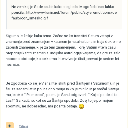
Ne vem kaj je Sade sati in kako se gleda. Mogoče bi nas lahko
poučila...
http://www.lunin.net/forum/public/style_emoticons/de
fault/icon_smesko.gif
Sigurno je že kje kaka tema. Začne se ko tranzitni Saturn vstopi v
znamenje pred znamenjem v katerem je natalna Luna in traja dokler ne
zapusti znamenje, ki je za tem znamenjem. Torej Saturn v tem času
prepotuje kar tri znamenja. Indijska astrologija verjame, da gre za zelo
naporno obdobje, ko se karma intenzivneje čisti, prevod je sedem let
nesreče.
Je zgodbica ko se je Višna htel skriti pred Šantijem ( Saturnom), in je
šel za sedem let in pol na dno morja in ko je minilo in je srečal Šantija
mu je rekel:" Pa me nisi", pa mu je Šanti odgovoril :" Kaj si pa delal ta
čas?" Sarkatično, kot se za Šantija spodobi. Zdej to je po mojem
spominu, ne dobesedno, ma poanta ostaja.
Citiraj