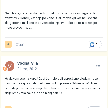
Sem brala, da je usoda nasih projektov, zacetih v casu negativnih
tranzitov k Soncu, kasneje po koncu Saturnovih vplivov neuspesna,
dolgorocno misljeno in se vse rado izjalovi. Tako da se ni treba po
moje prevec matrat.
Citiraj
1
vodna_vila
21. maj 2012
Hvala vam vsem skupaj! Zdaj že malo bolj sproščeno gledam na te
tranzite. Pa saj ta strah pred čem hudim je ravno Saturn, a ne? Torej
bom dalje pazila na zdravje, trenutno ne preveč pričakovala v karieri in
dalje renovirala zakon, pa se manj bala :-)