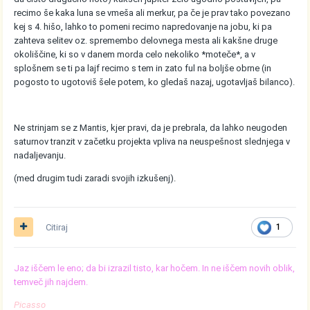
recimo še kaka luna se vmeša ali merkur, pa če je prav tako povezano
kej s 4. hišo, lahko to pomeni recimo napredovanje na jobu, ki pa
zahteva selitev oz. spremembo delovnega mesta ali kakšne druge
okoliščine, ki so v danem morda celo nekoliko *moteče*, a v
splošnem se ti pa lajf recimo s tem in zato ful na boljše obrne (in
pogosto to ugotoviš šele potem, ko gledaš nazaj, ugotavljaš bilanco).
Ne strinjam se z Mantis, kjer pravi, da je prebrala, da lahko neugoden
saturnov tranzit v začetku projekta vpliva na neuspešnost slednjega v
nadaljevanju.
(med drugim tudi zaradi svojih izkušenj).
Citiraj
1
Jaz iščem le eno; da bi izrazil tisto, kar hočem. In ne iščem novih oblik,
temveč jih najdem.
Picasso