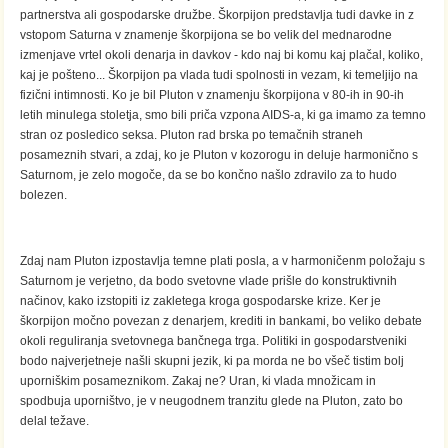
partnerstva ali gospodarske družbe. Škorpijon predstavlja tudi davke in z
vstopom Saturna v znamenje škorpijona se bo velik del mednarodne
izmenjave vrtel okoli denarja in davkov - kdo naj bi komu kaj plačal, koliko,
kaj je pošteno... Škorpijon pa vlada tudi spolnosti in vezam, ki temeljijo na
fizični intimnosti. Ko je bil Pluton v znamenju škorpijona v 80-ih in 90-ih
letih minulega stoletja, smo bili priča vzpona AIDS-a, ki ga imamo za temno
stran oz posledico seksa. Pluton rad brska po temačnih straneh
posameznih stvari, a zdaj, ko je Pluton v kozorogu in deluje harmonično s
Saturnom, je zelo mogoče, da se bo končno našlo zdravilo za to hudo
bolezen.
Zdaj nam Pluton izpostavlja temne plati posla, a v harmoničenm položaju s
Saturnom je verjetno, da bodo svetovne vlade prišle do konstruktivnih
načinov, kako izstopiti iz zakletega kroga gospodarske krize. Ker je
škorpijon močno povezan z denarjem, krediti in bankami, bo veliko debate
okoli reguliranja svetovnega bančnega trga. Politiki in gospodarstveniki
bodo najverjetneje našli skupni jezik, ki pa morda ne bo všeč tistim bolj
uporniškim posameznikom. Zakaj ne? Uran, ki vlada množicam in
spodbuja uporništvo, je v neugodnem tranzitu glede na Pluton, zato bo
delal težave.