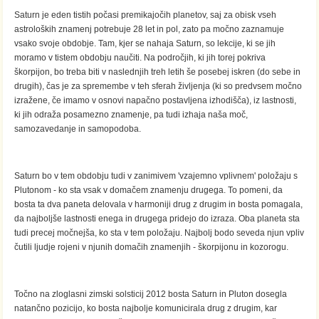
Saturn je eden tistih počasi premikajočih planetov, saj za obisk vseh
astroloških znamenj potrebuje 28 let in pol, zato pa močno zaznamuje
vsako svoje obdobje. Tam, kjer se nahaja Saturn, so lekcije, ki se jih
moramo v tistem obdobju naučiti. Na področjih, ki jih torej pokriva
škorpijon, bo treba biti v naslednjih treh letih še posebej iskren (do sebe in
drugih), čas je za spremembe v teh sferah življenja (ki so predvsem močno
izražene, če imamo v osnovi napačno postavljena izhodišča), iz lastnosti,
ki jih odraža posamezno znamenje, pa tudi izhaja naša moč,
samozavedanje in samopodoba.
Saturn bo v tem obdobju tudi v zanimivem 'vzajemno vplivnem' položaju s
Plutonom - ko sta vsak v domačem znamenju drugega. To pomeni, da
bosta ta dva paneta delovala v harmoniji drug z drugim in bosta pomagala,
da najboljše lastnosti enega in drugega pridejo do izraza. Oba planeta sta
tudi precej močnejša, ko sta v tem položaju. Najbolj bodo seveda njun vpliv
čutili ljudje rojeni v njunih domačih znamenjih - škorpijonu in kozorogu.
Točno na zloglasni zimski solsticij 2012 bosta Saturn in Pluton dosegla
natančno pozicijo, ko bosta najbolje komunicirala drug z drugim, kar