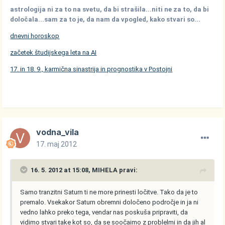
astrologija ni za to na svetu, da bi strašila...niti ne za to, da bi
določala...sam za to je, da nam da vpogled, kako stvari so...
dnevni horoskop
začetek študijskega leta na AI
17. in 18. 9., karmična sinastrija in prognostika v Postojni
vodna_vila
17. maj 2012
16. 5. 2012 at 15:08, MIHELA pravi:
Samo tranzitni Saturn ti ne more prinesti ločitve. Tako da je to
premalo. Vsekakor Saturn obremni določeno področje in ja ni
vedno lahko preko tega, vendar nas poskuša pripraviti, da
vidimo stvari take kot so, da se soočaimo z problelmi in da jih al