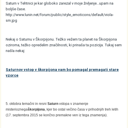
Saturn v Tehtnici je kar globoko zarezal v moje življenje...upam na
boljše čase.
http://www.lunin.net/forum/public/style_emoticons/default/viola-
sm.jpg
Nekaj o Saturnu v Škorpijonu. Težko vežem ta planet na Škorpijona
oziroma, težko opredelim značilnosti, ki prinaša ta pozicija. Tukaj sem
našla nekaj:
Saturnov vstop v škorpijona vam bo pomagal premagati stare
vzorce
5. oktobra temačni in resni
Saturn
vstopa v znamenje
misterioznega
škorpijona
, kjer bo ostal večino časa v prihodnjih treh letih
(17. septembra 2015 se končno premakne ven iz tega znamenja).