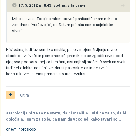
17. 5. 2012 at 8:43, vodna_vila pravi:
Mihela, hvala! Torej ne rabim preveč paničarit? Imam nekako
zasidrano "vraževerje", da Saturn prinaša samo najslabše
stvari...
Nisi edina, tudi jaz sem tko mislila, pa je v mojem življenju ravno
obratno... vsi večji in pomembnejši premiki so se zgodili ravno pod
njegovo podporo...sej ko tam šari, nisi najbolj srečen človek na svetu,
tudi neke lahkotnosti ni, vendar si pa konkreten in delavn in
konstruktiven in temu primerni so tudi rezultati.
Citiraj
astrologija ni za to na svetu, da bi strašila...niti ne za to, da bi
določala...sam za to je, da nam da vpogled, kako stvari so...
dnevni horoskop