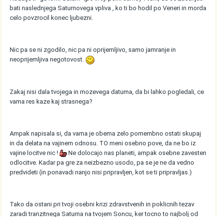
bati naslednjega Saturnovega vpliva , ko ti bo hodil po Veneri in morda
celo povzrocil konec ljubezni.
Nic pa se ni zgodilo, nic pa ni oprijemljivo, samo jamranje in
neoprijemljiva negotovost.
Zakaj nisi dala tvojega in mozevega datuma, da bi lahko pogledali, ce
vama res kaze kaj strasnega?
Ampak napisala si, da vama je obema zelo pomembno ostati skupaj
in da delata na vajinem odnosu. TO meni osebno pove, da ne bo iz
vajine locitve nic !
Ne dolocajo nas planeti, ampak osebne zavesten
odlocitve. Kadar pa gre za neizbezno usodo, pa se je ne da vedno
predvideti (in ponavadi nanjo nisi pripravljen, kot se ti pripravljas.)
Tako da ostani pri tvoji osebni krizi zdravstvenih in poklicnih tezav
zaradi tranzitnega Saturna na tvojem Soncu, ker tocno to najbolj od