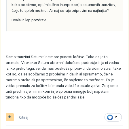
kako pozitivno, optimistično interpretacijo saturnovih tranzitov,
če je to sploh možno...Ali naj se raje pripravim na najhujše?
Hvala in lep pozdrav!
Samo tranzitni Saturn ti ne more prinesti ločitve. Tako da je to
premalo. Vsekakor Saturn obremni določeno področje in ja ni vedno
lahko preko tega, vendar nas poskuša pripraviti, da vidimo stvari take
kot so, da se soočaimo z problelmi in da jih al sprejmemo, če ne
moremo preko ali pa spremenimo, če najdemo to možnost. To je
veliko premalo za ločitev, bi morala videti še ostale vplive. Zdej smo
tudi pred mlajem in mrkom in je splošna energije bolj napeta in
turobna, tko da mogoče bo že čez par dni lažje.
Citiraj
2