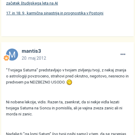
začetek študijskega leta na AI
17. in 18. 9., karmična sinastrija in prognostika v Postojni
mantis3
20. maj 2012
"Tvojega Saturna" predstavljajo v tvojem zivljenju tvoji, z nekaj znanja
o astrologiji povzroceno, strahovi pred okrutno, negotovo, nesrecno in
predvsem pa NEIZBEZNO USODO.
Ni nobene lekcije, vidis. Razen ta, zaenkrat, da si nekje vidla lezati
tvojega Saturna na Soncu in pomislila, ali je vajina zveza zanic ali ni
morda ni zanic.
Nadalje ti "ga lomi Saturn" (po tvoji psihi samo) v tem, da se zacenjas