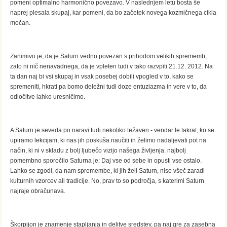
pomeni optimalno harmonično povezavo. V naslednjem letu bosta še
naprej plesala skupaj, kar pomeni, da bo začetek novega kozmičnega cikla
močan.
Zanimivo je, da je Saturn vedno povezan s prihodom velikih sprememb,
zato ni nič nenavadnega, da je vpleten tudi v tako razvpiti 21.12. 2012. Na
ta dan naj bi vsi skupaj in vsak posebej dobili vpogled v to, kako se
spremeniti, hkrati pa bomo deležni tudi doze entuziazma in vere v to, da
odločitve lahko uresničimo.
A Saturn je seveda po naravi tudi nekoliko težaven - vendar le takrat, ko se
upiramo lekcijam, ki nas jih poskuša naučiti in želimo nadaljevati pot na
način, ki ni v skladu z bolj ljubečo vizijo našega življenja. najbolj
pomembno sporočilo Saturna je: Daj vse od sebe in opusti vse ostalo.
Lahko se zgodi, da nam spremembe, ki jih želi Saturn, niso všeč zaradi
kulturnih vzorcev ali tradicije. No, prav to so področja, s katerimi Saturn
najraje obračunava.
Škorpijon je znamenje stapljanja in delitve sredstev, pa naj gre za zasebna