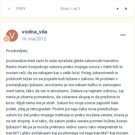
PREV
Stran 1 od 3
>
vodna_vila
16. maj 2012
Pozdravljeni,
poznavalce med vami bi rada vprašala glede saturnovih tranzitov.
Ravno imam konjunkcijo saturna preko mojega sonca v četrti hiši in
moram reči, da se nahajam kar v veliki krizi. Poleg zdravstvenih in
poklicnih težav so se pojavile tudi težave v zakonu. Ni problem v
pomanjkanju ljubezni, enostavno je vse nekam težko in zamorjeno
med nama, tako da res ni enostavno. Delava na najinem odnosu, saj
nama je obema pomembno, da ostaneva skupaj in da preživiva to
krizo. Kljub temu me je strah. Saturn bo moje sonce zapustil šele
poleti, zdaj je retrograden. Pozimi pa naju čaka nova preizkušnja-
saturn bo šel preko mojega merkurja in preko moževe venere, imava ju
na isti stopinji. A ni tako, da saturn preko venere pomeni ločitev, konec
ljubezni? Ali pa je morda pretirano vedno samo tako interpretirati ta
tranzit? Lahko pričakujem kaj pozitivnega od tega tranzita? Kaj moram