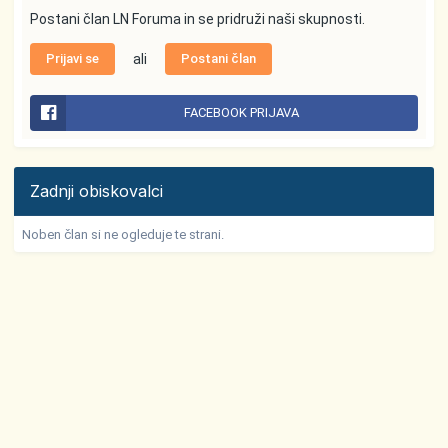
Postani član LN Foruma in se pridruži naši skupnosti.
Prijavi se
ali
Postani član
FACEBOOK PRIJAVA
Zadnji obiskovalci
Noben član si ne ogleduje te strani.