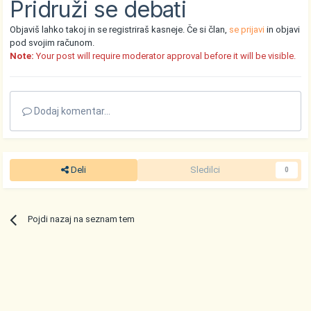
Pridruži se debati
Objaviš lahko takoj in se registriraš kasneje. Če si član,
se prijavi
in objavi
pod svojim računom.
Note:
Your post will require moderator approval before it will be visible.
Dodaj komentar...
Deli
Sledilci
0
Pojdi nazaj na seznam tem