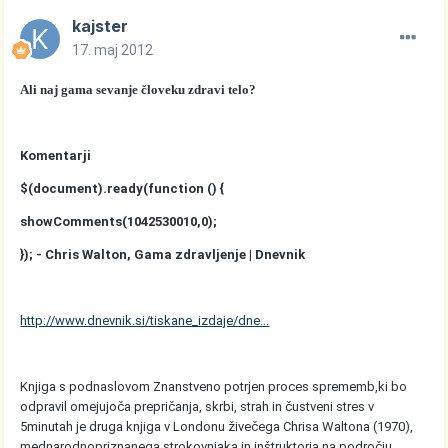
kajster
17. maj 2012
Ali naj gama sevanje človeku zdravi telo?
Komentarji
$(document).ready(function () {
showComments(1042530010,0);
}); - Chris Walton, Gama zdravljenje | Dnevnik
http://www.dnevnik.si/tiskane_izdaje/dne...
Knjiga s podnaslovom Znanstveno potrjen proces sprememb,ki bo
odpravil omejujoča prepričanja, skrbi, strah in čustveni stres v
5minutah je druga knjiga v Londonu živečega Chrisa Waltona (1970),
mednarodnopriznanega strokovnjaka in inštruktorja na področju