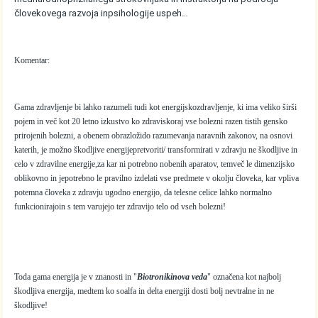
človekovega razvoja inpsihologije uspeh…
Komentar:
Gama zdravljenje bi lahko razumeli tudi kot energijskozdravljenje, ki ima veliko širši
pojem in več kot 20 letno izkustvo ko zdraviskoraj vse bolezni razen tistih gensko
prirojenih bolezni, a obenem obrazložido razumevanja naravnih zakonov, na osnovi
katerih, je možno škodljive energijepretvoriti/ transformirati v zdravju ne škodljive in
celo v zdravilne energije,za kar ni potrebno nobenih aparatov, temveč le dimenzijsko
oblikovno in jepotrebno le pravilno izdelati vse predmete v okolju človeka, kar vpliva
potemna človeka z zdravju ugodno energijo, da telesne celice lahko normalno
funkcionirajoin s tem varujejo ter zdravijo telo od vseh bolezni!
Toda gama energija je v znanosti in "
Biotronikinova veda
" označena kot najbolj
škodljiva energija, medtem ko soalfa in delta energiji dosti bolj nevtralne in ne
škodljive!