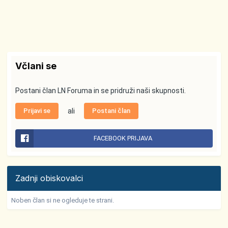
Včlani se
Postani član LN Foruma in se pridruži naši skupnosti.
Prijavi se
ali
Postani član
FACEBOOK PRIJAVA
Zadnji obiskovalci
Noben član si ne ogleduje te strani.