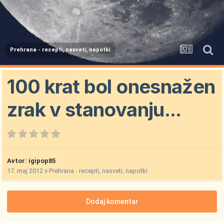
Prehrana - recepti, nasveti, napotki
100 krat bol onesnažen
zrak v stanovanju...
Avtor:
igipop85
17. maj 2012
v
Prehrana - recepti, nasveti, napotki
Dodaj komentar