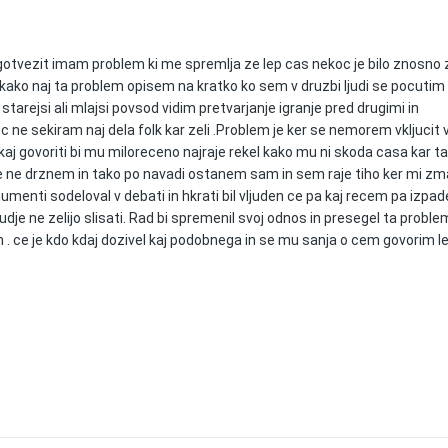
otvezit imam problem ki me spremlja ze lep cas nekoc je bilo znosno 
m kako naj ta problem opisem na kratko ko sem v druzbi ljudi se pocutim
starejsi ali mlajsi povsod vidim pretvarjanje igranje pred drugimi in
 ne sekiram naj dela folk kar zeli .Problem je ker se nemorem vkljucit 
aj govoriti bi mu miloreceno najraje rekel kako mu ni skoda casa kar t
je ne drznem in tako po navadi ostanem sam in sem raje tiho ker mi zm
gumenti sodeloval v debati in hkrati bil vljuden ce pa kaj recem pa izpa
judje ne zelijo slisati. Rad bi spremenil svoj odnos in presegel ta proble
 . ce je kdo kdaj dozivel kaj podobnega in se mu sanja o cem govorim l