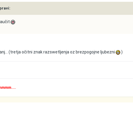
pravi:
naučit
 manj... (tretja očitni znak razswetljenja oz brezpogojne ljubezni
)
mmmmm....