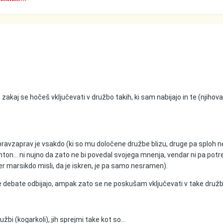
 zakaj se hočeš vključevati v družbo takih, ki sam nabijajo in te (njihova
 pravzaprav je vsakdo (ki so mu določene družbe blizu, druge pa sploh n
nton... ni nujno da zato ne bi povedal svojega mnenja, vendar ni pa pot
(ker marsikdo misli, da je iskren, je pa samo nesramen).
debate odbijajo, ampak zato se ne poskušam vključevati v take družb
ružbi (kogarkoli), jih sprejmi take kot so...