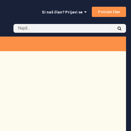
Postani član
Si naš član? Prijavi se