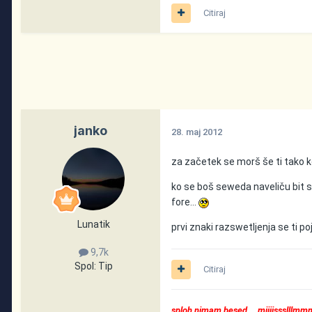
Citiraj
janko
28. maj 2012
za začetek se morš še ti tako k
ko se boš seweda naveliču bit sko
fore...
Lunatik
prvi znaki razswetljenja se ti po
9,7k
Spol:
Tip
Citiraj
sploh nimam besed... miiiissslllm