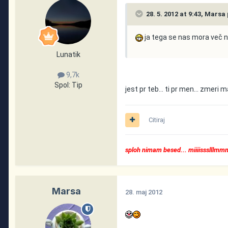
28. 5. 2012 at 9:43, Marsa 
ja tega se nas mora več 
Lunatik
9,7k
Spol:
Tip
jest pr teb... ti pr men... zmeri
Citiraj
sploh nimam besed... miiiissslllm
Marsa
28. maj 2012