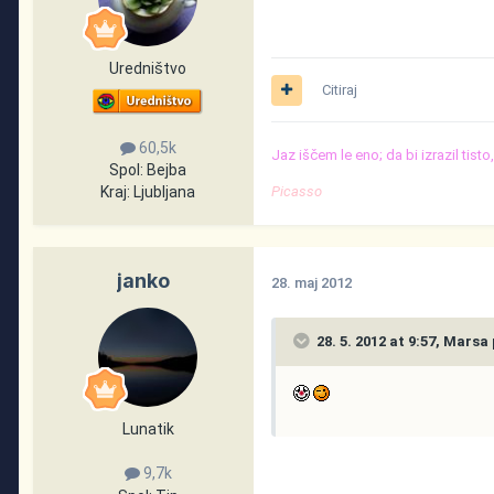
Uredništvo
Citiraj
60,5k
Jaz iščem le eno; da bi izrazil tist
Spol:
Bejba
Kraj:
Ljubljana
Picasso
janko
28. maj 2012
28. 5. 2012 at 9:57, Marsa 
Lunatik
9,7k