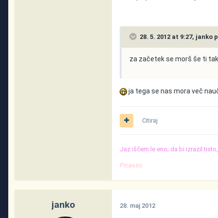
28. 5. 2012 at 9:27, janko 
za začetek se morš še ti tak
ja tega se nas mora več nau
Citiraj
Jaz iščem le eno; da bi izrazil tist
Picasso
janko
28. maj 2012