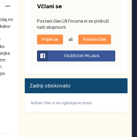
Včlani se
zdaj mi
Postani član LN Foruma in se pridruži
 kakor
naši skupnosti.
Prijavi se
ali
Postani član
v
ako
anjka
FACEBOOK PRIJAVA
dem
m
epo
Zadnji obiskovalci
Noben član si ne ogleduje te strani.