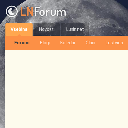
Vsebina
Novosti
Lunin.net
Forumi
Blogi
Koledar
Člani
Lestvica