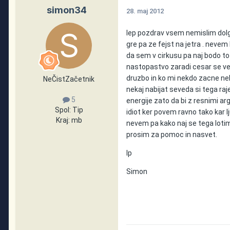
simon34
28. maj 2012
lep pozdrav vsem nemislim dolg
gre pa ze fejst na jetra . neve
da sem v cirkusu pa naj bodo to 
nastopastvo zaradi cesar se vec
druzbo in ko mi nekdo zacne nek
NeČistZačetnik
nekaj nabijat seveda si tega ra
5
energije zato da bi z resnimi ar
Spol:
Tip
idiot ker povem ravno tako kar l
Kraj:
mb
nevem pa kako naj se tega lotim
prosim za pomoc in nasvet.
lp
Simon