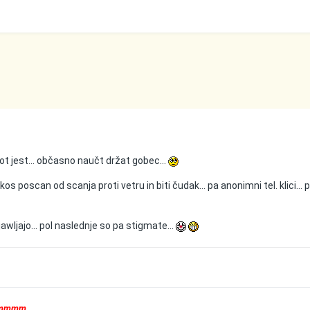
ot jest... občasno naučt držat gobec...
s poscan od scanja proti vetru in biti čudak... pa anonimni tel. klici... 
jawljajo... pol naslednje so pa stigmate...
mmmmm....