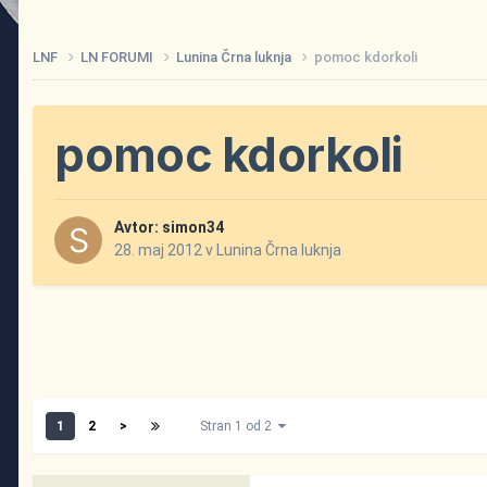
LNF
LN FORUMI
Lunina Črna luknja
pomoc kdorkoli
pomoc kdorkoli
Avtor:
simon34
28. maj 2012
v
Lunina Črna luknja
1
2
>
Stran 1 od 2