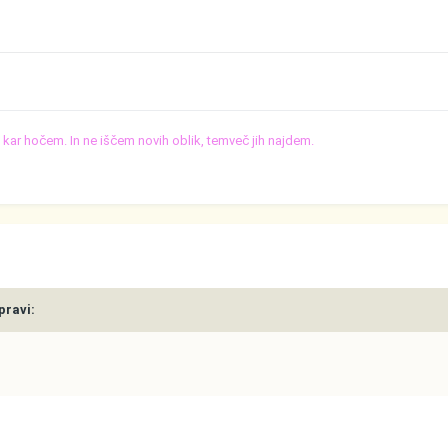
o, kar hočem. In ne iščem novih oblik, temveč jih najdem.
pravi: