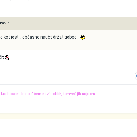
pravi:
o kot jest... občasno naučt držat gobec...
čit
o, kar hočem. In ne iščem novih oblik, temveč jih najdem.