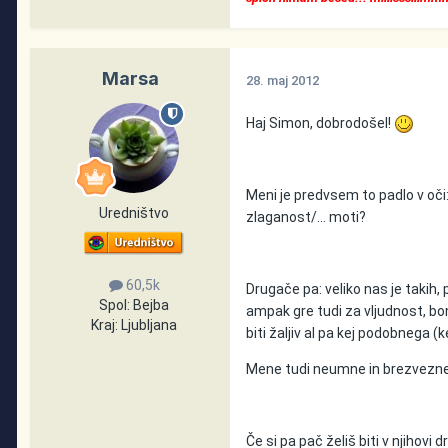
Marsa
28. maj 2012
Haj Simon, dobrodošel!
Meni je predvsem to padlo v oči:
Uredništvo
zlaganost/... moti?
60,5k
Drugače pa: veliko nas je takih,
Spol:
Bejba
ampak gre tudi za vljudnost, bo
Kraj:
Ljubljana
biti žaljiv al pa kej podobnega 
Mene tudi neumne in brezvezne 
Če si pa pač želiš biti v njihovi d