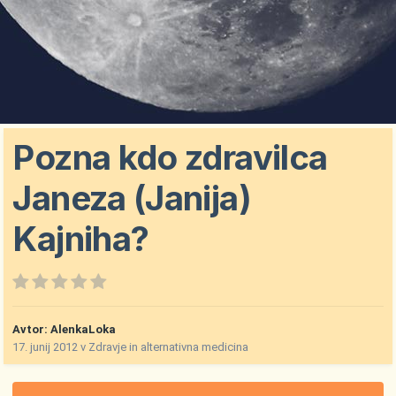
Pozna kdo zdravilca
Janeza (Janija)
Kajniha?
Avtor:
AlenkaLoka
17. junij 2012
v
Zdravje in alternativna medicina