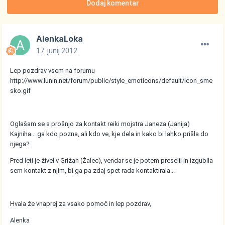
Dodaj komentar
AlenkaLoka
17. junij 2012
Lep pozdrav vsem na forumu
http://www.lunin.net/forum/public/style_emoticons/default/icon_sme
sko.gif
Oglašam se s prošnjo za kontakt reiki mojstra Janeza (Janija)
Kajniha... ga kdo pozna, ali kdo ve, kje dela in kako bi lahko prišla do
njega?
Pred leti je živel v Grižah (Žalec), vendar se je potem preselil in izgubila
sem kontakt z njim, bi ga pa zdaj spet rada kontaktirala...
Hvala že vnaprej za vsako pomoč in lep pozdrav,
Alenka