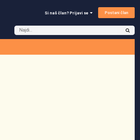
Postani član
Si naš član? Prijavi se