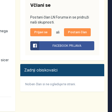
Včlani se
Postani član LN Foruma in se pridruži
naši skupnosti.
anega
Prijavi se
ali
Postani član
FACEBOOK PRIJAVA
 sicer
Zadnji obiskovalci
Noben član si ne ogleduje te strani.