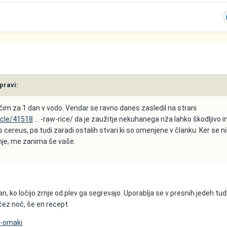
 pravi:
močim za 1 dan v vodo. Vendar se ravno danes zasledil na strani
ticle/41518
... -raw-rice/ da je zaužitje nekuhanega riža lahko škodljivo i
s cereus, pa tudi zaradi ostalih stvari ki so omenjene v članku. Ker se ni
nje, me zanima še vaše.
van, ko ločijo zrnje od plev ga segrevajo. Uporablja se v presnih jedeh tu
čez noč, še en recept
i-omaki