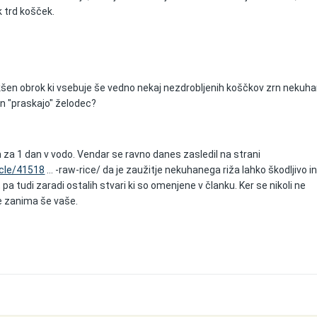
k trd košček.
akšen obrok ki vsebuje še vedno nekaj nezdrobljenih koščkov zrn nekuh
in "praskajo" želodec?
m za 1 dan v vodo. Vendar se ravno danes zasledil na strani
icle/41518
... -raw-rice/ da je zaužitje nekuhanega riža lahko škodljivo in
 pa tudi zaradi ostalih stvari ki so omenjene v članku. Ker se nikoli ne
e zanima še vaše.