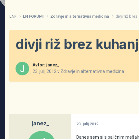
LNF
LN FORUMI
Zdravje in alternativna medicina
divji riž bre
divji riž brez kuhan
Avtor:
janez_
23. julij 2012
v
Zdravje in alternativna medicina
janez_
23. julij 2012
Danes sem si s paličnim mešalni