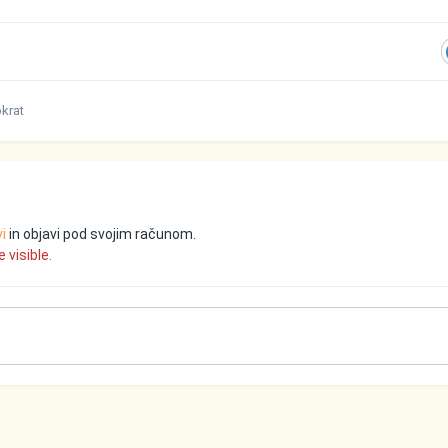
krat
vi
in objavi pod svojim računom.
 visible.