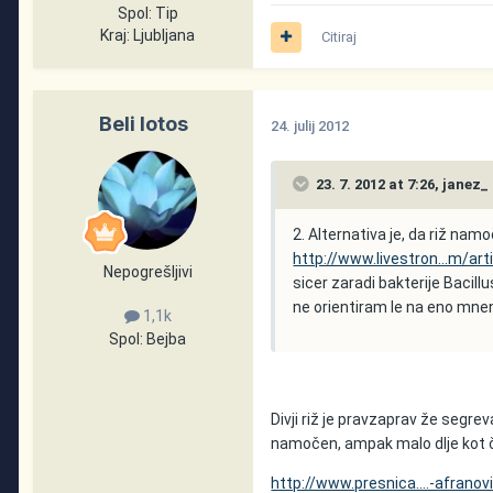
Spol:
Tip
Kraj:
Ljubljana
Citiraj
Beli lotos
24. julij 2012
23. 7. 2012 at 7:26, janez_
2. Alternativa je, da riž na
http://www.livestron...m/ar
Nepogrešljivi
sicer zaradi bakterije Bacillu
ne orientiram le na eno mne
1,1k
Spol:
Bejba
Divji riž je pravzaprav že segre
namočen, ampak malo dlje kot 
http://www.presnica....-afranov