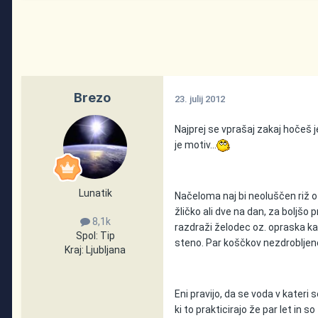
Brezo
23. julij 2012
Najprej se vprašaj zakaj hočeš 
je motiv...
Lunatik
Načeloma naj bi neoluščen riž oz
žličko ali dve na dan, za boljšo 
8,1k
razdraži želodec oz. opraska ka
Spol:
Tip
steno. Par koščkov nezdrobljene
Kraj:
Ljubljana
Eni pravijo, da se voda v kateri
ki to prakticirajo že par let in 