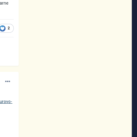
varne
2
urovo-