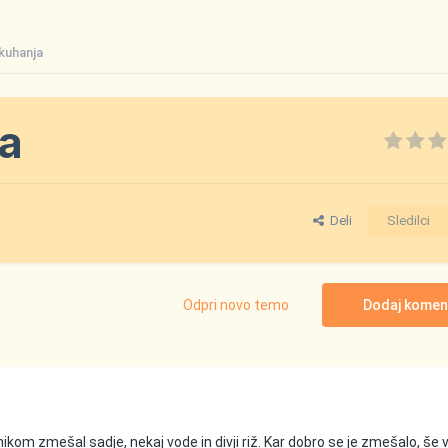
z kuhanja
ja
Deli
Sledilci
Odpri novo temo
Dodaj komen
kom zmešal sadje, nekaj vode in divji riž. Kar dobro se je zmešalo, še