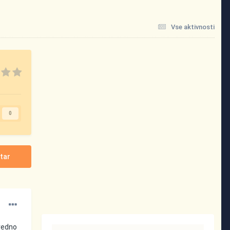
Vse aktivnosti
0
tar
 vedno