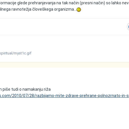
formacije glede prehranjevanja na tak način (presni način) so lahko ne
abilnega ravnotežja človeškega organizma...
spiritual/myst1c.gif
m piše tudi o namakanju riža
ss.com/2010/07/28/razbijamo-mite-zdrave-prehrane-polnozrnato-in-s