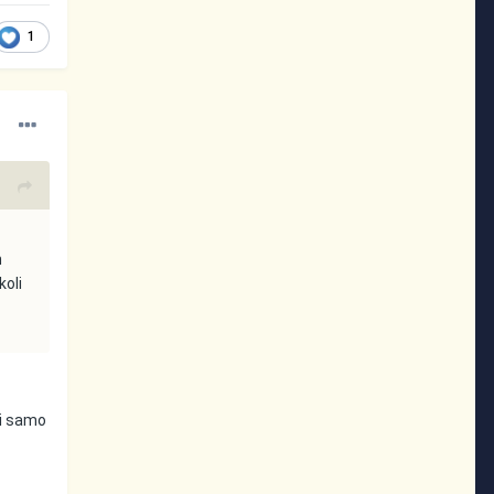
1
n
koli
di samo