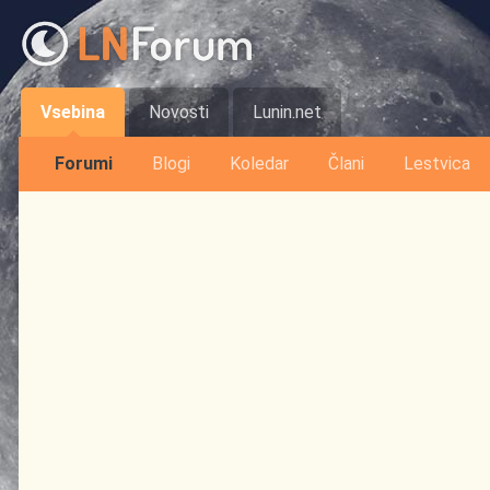
Vsebina
Novosti
Lunin.net
Forumi
Blogi
Koledar
Člani
Lestvica