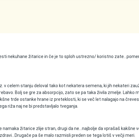
jesti nekuhane žitarice in če je to sploh ustrezno/ koristno zate...po
. v celem stanju deloval tako kot nekatera semena, ki jih nekateri zauž
prebavo. Bolj se gre za absorpcijo, zato se pa taka živila zmelje. Lahko 
kšne trde ostanke hrane iz preteklosti, ki se več let nalagajo na čreve
ga riža naj ne bi predstavljalo tveganja.
 se namaka žitarice zlije stran, drugi da ne...najbolje da vprašaš kakšne 
so zdravi...Drugače pa še malo razmisli preden se tega lotiš v večji meri.