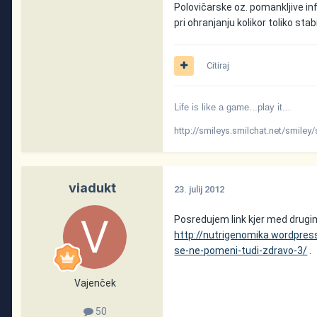
Polovičarske oz. pomankljive in
pri ohranjanju kolikor toliko st
Citiraj
Life is like a game...play it...
http://smileys.smilchat.net/smiley/
viadukt
23. julij 2012
Posredujem link kjer med drugi
http://nutrigenomika.wordpre
se-ne-pomeni-tudi-zdravo-3/
.
Vajenček
50