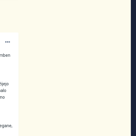
memben
ijejo
malo
sno
vegane,