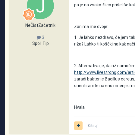
pa je na vsako žlico prišel še ka
NeČistZačetnik
Zanima me dvoje:
1. Je lahko nezdravo, če jem t
3
Spol:
Tip
riža? Lahko ti koščki na kak nač
2. Alternativa je, da riž namoči
http://www.livestrong.com/art
zaradi bakterije Bacillus cereus,
orientiram le na eno mnenje, m
Hvala
Citiraj