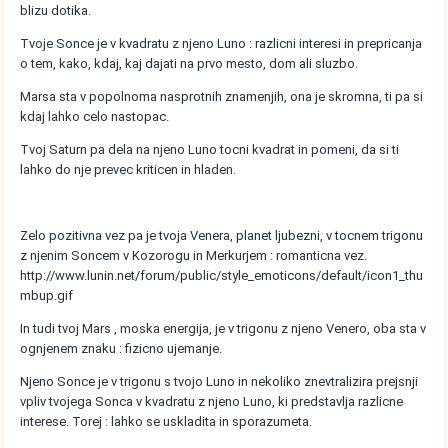
blizu dotika.
Tvoje Sonce je v kvadratu z njeno Luno : razlicni interesi in prepricanja
o tem, kako, kdaj, kaj dajati na prvo mesto, dom ali sluzbo.
Marsa sta v popolnoma nasprotnih znamenjih, ona je skromna, ti pa si
kdaj lahko celo nastopac.
Tvoj Saturn pa dela na njeno Luno tocni kvadrat in pomeni, da si ti
lahko do nje prevec kriticen in hladen.
Zelo pozitivna vez pa je tvoja Venera, planet ljubezni, v tocnem trigonu
z njenim Soncem v Kozorogu in Merkurjem : romanticna vez.
http://www.lunin.net/forum/public/style_emoticons/default/icon1_thu
mbup.gif
In tudi tvoj Mars , moska energija, je v trigonu z njeno Venero, oba sta v
ognjenem znaku : fizicno ujemanje.
Njeno Sonce je v trigonu s tvojo Luno in nekoliko znevtralizira prejsnji
vpliv tvojega Sonca v kvadratu z njeno Luno, ki predstavlja razlicne
interese. Torej : lahko se uskladita in sporazumeta.