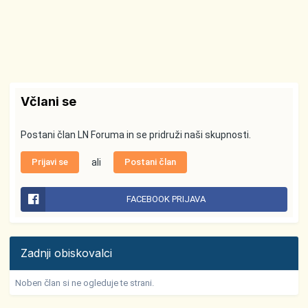
Včlani se
Postani član LN Foruma in se pridruži naši skupnosti.
Prijavi se
ali
Postani član
FACEBOOK PRIJAVA
Zadnji obiskovalci
Noben član si ne ogleduje te strani.