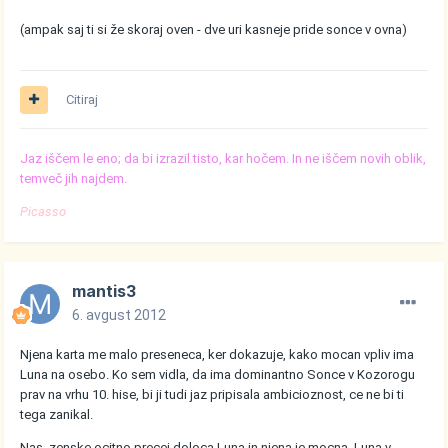
(ampak saj ti si že skoraj oven - dve uri kasneje pride sonce v ovna)
Citiraj
Jaz iščem le eno; da bi izrazil tisto, kar hočem. In ne iščem novih oblik,
temveč jih najdem.
Picasso
mantis3
6. avgust 2012
Njena karta me malo preseneca, ker dokazuje, kako mocan vpliv ima
Luna na osebo. Ko sem vidla, da ima dominantno Sonce v Kozorogu
prav na vrhu 10. hise, bi ji tudi jaz pripisala ambicioznost, ce ne bi ti
tega zanikal.
Nas, zenske ocitno precej doloca Luna in njena je mocna. Luna v