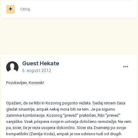
Citiraj
Guest Hekate
6. avgust 2012
Pozdravljen, Korisnik!
Opažam, da se Ribi in Kozorog pogosto vežeta. Sedaj nimam časa
gledat sinastrije, ampak nekaj mora biti na tem. Je pa sigurno
zanimiva kombinacija. Kozorog ''preveč'' praktičen, Ribi ''preveč''
sanjaške. Vsak prispeva svoje in ustvarja določeno ravnotežje. Ne vem
pa, sicer, če je veza usojena dokončno. Sicer sta Znamenji po svoje
kompatibilni (Zemlja-Voda), ampak je vse odvisno tudi od drugih