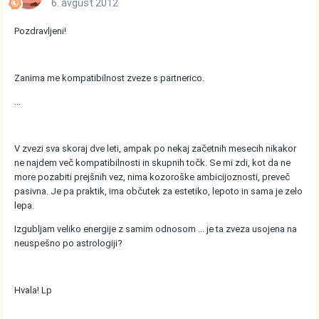
6. avgust 2012
Pozdravljeni!
Zanima me kompatibilnost zveze s partnerico.
...
V zvezi sva skoraj dve leti, ampak po nekaj začetnih mesecih nikakor
ne najdem več kompatibilnosti in skupnih točk. Se mi zdi, kot da ne
more pozabiti prejšnih vez, nima kozoroške ambicijoznosti, preveč
pasivna. Je pa praktik, ima občutek za estetiko, lepoto in sama je zelo
lepa.
Izgubljam veliko energije z samim odnosom ... je ta zveza usojena na
neuspešno po astrologiji?
Hvala! Lp