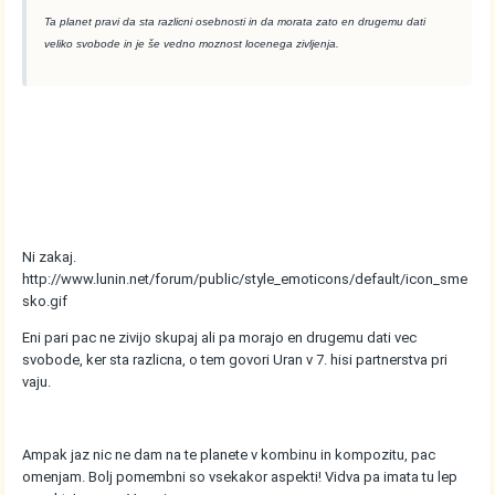
Ta planet pravi da sta razlicni osebnosti in da morata zato en drugemu dati
veliko svobode in je še vedno moznost locenega zivljenja.
Ni zakaj.
http://www.lunin.net/forum/public/style_emoticons/default/icon_sme
sko.gif
Eni pari pac ne zivijo skupaj ali pa morajo en drugemu dati vec
svobode, ker sta razlicna, o tem govori Uran v 7. hisi partnerstva pri
vaju.
Ampak jaz nic ne dam na te planete v kombinu in kompozitu, pac
omenjam. Bolj pomembni so vsekakor aspekti! Vidva pa imata tu lep