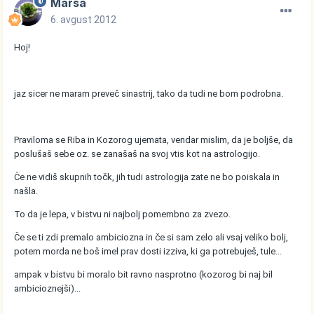
Marsa
6. avgust 2012
Hoj!
jaz sicer ne maram preveč sinastrij, tako da tudi ne bom podrobna.
Praviloma se Riba in Kozorog ujemata, vendar mislim, da je boljše, da
poslušaš sebe oz. se zanašaš na svoj vtis kot na astrologijo.
Če ne vidiš skupnih točk, jih tudi astrologija zate ne bo poiskala in
našla.
To da je lepa, v bistvu ni najbolj pomembno za zvezo.
Če se ti zdi premalo ambiciozna in če si sam zelo ali vsaj veliko bolj,
potem morda ne boš imel prav dosti izziva, ki ga potrebuješ, tule...
ampak v bistvu bi moralo bit ravno nasprotno (kozorog bi naj bil
ambicioznejši)...