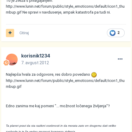
To je zveza s prilagajanjem.
http://www.lunin.net/forum/public/style_emoticons/default/icon1_thu
mbup.gif
Ne spravi v navdusenje, ampak katastrofa pa tudi ni.
Citiraj
2
korisnik1234
7. avgust 2012
Najlepša hvala za odgovore, res dobro povedano
http://www.lunin.net/forum/public/style_emoticons/default/icon1_thu
mbup.gif
Edno zanima me kaj pomeni "... možnost ločenega življenja"?
Ta planet pravi da sta razlicni osebnosti in da morata zato en drugemu dati veliko
svobode in je še vedno moznost locenega zivljenja.