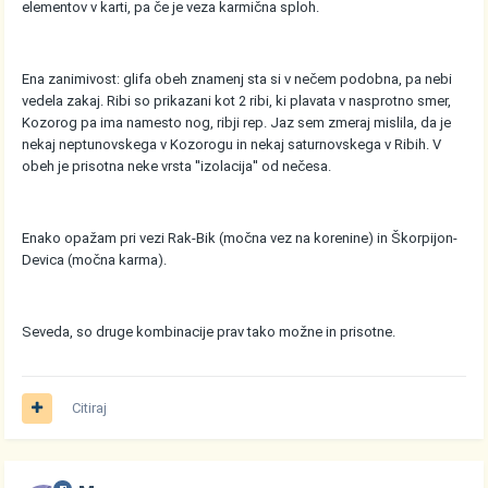
elementov v karti, pa če je veza karmična sploh.
Ena zanimivost: glifa obeh znamenj sta si v nečem podobna, pa nebi
vedela zakaj. Ribi so prikazani kot 2 ribi, ki plavata v nasprotno smer,
Kozorog pa ima namesto nog, ribji rep. Jaz sem zmeraj mislila, da je
nekaj neptunovskega v Kozorogu in nekaj saturnovskega v Ribih. V
obeh je prisotna neke vrsta ''izolacija'' od nečesa.
Enako opažam pri vezi Rak-Bik (močna vez na korenine) in Škorpijon-
Devica (močna karma).
Seveda, so druge kombinacije prav tako možne in prisotne.
Citiraj