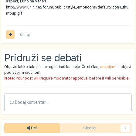
aspekt, Luno na Veneri.
http://www.lunin.net/forum/public/style_emoticons/default/icon1_thu
mbup.gif
Citiraj
Pridruži se debati
Objaviš lahko takoj in se registriraš kasneje. Če si član,
se prijavi
in objavi
pod svojim računom.
Note:
Your post will require moderator approval before it will be visible.
Dodaj komentar...
Deli
Sledilci
0