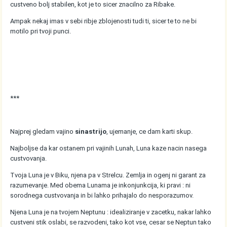
custveno bolj stabilen, kot je to sicer znacilno za Ribake.
Ampak nekaj imas v sebi ribje zblojenosti tudi ti, sicer te to ne bi
motilo pri tvoji punci.
***
Najprej gledam vajino
sinastrijo
, ujemanje, ce dam karti skup.
Najboljse da kar ostanem pri vajinih Lunah, Luna kaze nacin nasega
custvovanja.
Tvoja Luna je v Biku, njena pa v Strelcu. Zemlja in ogenj ni garant za
razumevanje. Med obema Lunama je inkonjunkcija, ki pravi : ni
sorodnega custvovanja in bi lahko prihajalo do nesporazumov.
Njena Luna je na tvojem Neptunu : idealiziranje v zacetku, nakar lahko
custveni stik oslabi, se razvodeni, tako kot vse, cesar se Neptun tako