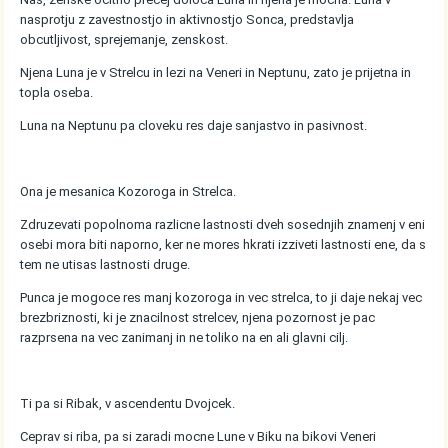
nasprotju z zavestnostjo in aktivnostjo Sonca, predstavlja
obcutljivost, sprejemanje, zenskost.
Njena Luna je v Strelcu in lezi na Veneri in Neptunu, zato je prijetna in
topla oseba.
Luna na Neptunu pa cloveku res daje sanjastvo in pasivnost.
Ona je mesanica Kozoroga in Strelca.
Zdruzevati popolnoma razlicne lastnosti dveh sosednjih znamenj v eni
osebi mora biti naporno, ker ne mores hkrati izziveti lastnosti ene, da s
tem ne utisas lastnosti druge.
Punca je mogoce res manj kozoroga in vec strelca, to ji daje nekaj vec
brezbriznosti, ki je znacilnost strelcev, njena pozornost je pac
razprsena na vec zanimanj in ne toliko na en ali glavni cilj.
Ti pa si Ribak, v ascendentu Dvojcek.
Ceprav si riba, pa si zaradi mocne Lune v Biku na bikovi Veneri