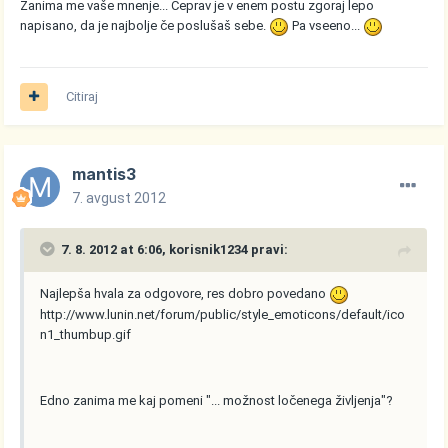
Zanima me vaše mnenje... Čeprav je v enem postu zgoraj lepo
napisano, da je najbolje če poslušaš sebe.
Pa vseeno...
Citiraj
mantis3
7. avgust 2012
7. 8. 2012 at 6:06, korisnik1234 pravi:
Najlepša hvala za odgovore, res dobro povedano
http://www.lunin.net/forum/public/style_emoticons/default/ico
n1_thumbup.gif
Edno zanima me kaj pomeni "... možnost ločenega življenja"?