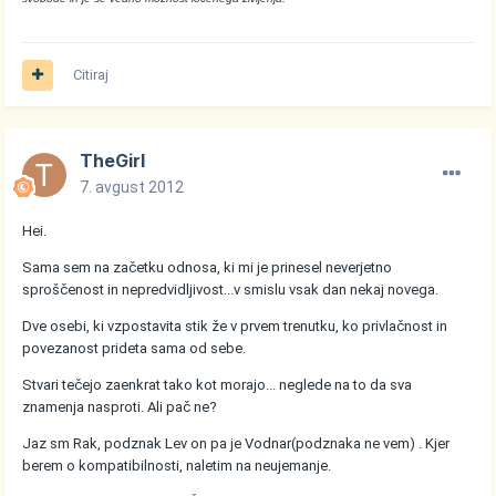
Citiraj
TheGirl
7. avgust 2012
Hei.
Sama sem na začetku odnosa, ki mi je prinesel neverjetno
sproščenost in nepredvidljivost...v smislu vsak dan nekaj novega.
Dve osebi, ki vzpostavita stik že v prvem trenutku, ko privlačnost in
povezanost prideta sama od sebe.
Stvari tečejo zaenkrat tako kot morajo... neglede na to da sva
znamenja nasproti. Ali pač ne?
Jaz sm Rak, podznak Lev on pa je Vodnar(podznaka ne vem) . Kjer
berem o kompatibilnosti, naletim na neujemanje.