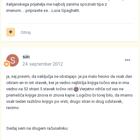
italijanskega prijatelja me najbolj zanima spoznati tipa z
imenom.....pripravite se....Luca Spaghetti.
Citiraj
sin
24. september 2012
ja, sej pravim, da naključja ne obstajajo. je pa malo hecno da vsak dan
citiram en in isti stavek, ker je vedno najbližja knjiga točno ena in ima
vedno na 52 strani 5 stavek točno isti
Verjetno nihče od vas ne
premešča knjige znova in znova kajne. Logično bi torej bilo, da imamo
vsak teden različno knjigo po vrsti, drugo stran in drug odstavek,
recimo.
Sedaj sem na drugem računalniku: