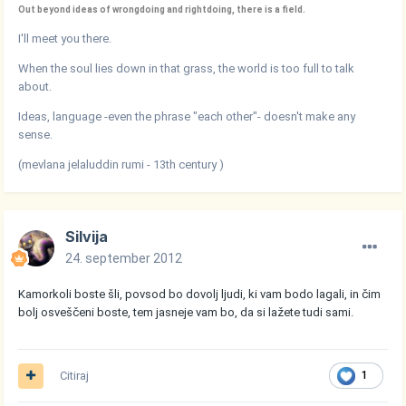
Out beyond ideas of wrongdoing and rightdoing, there is a field.
I'll meet you there.
When the soul lies down in that grass, the world is too full to talk
about.
Ideas, language -even the phrase "each other"- doesn't make any
sense.
(mevlana jelaluddin rumi - 13th century )
Silvija
24. september 2012
Kamorkoli boste šli, povsod bo dovolj ljudi, ki vam bodo lagali, in čim
bolj osveščeni boste, tem jasneje vam bo, da si lažete tudi sami.
Citiraj
1