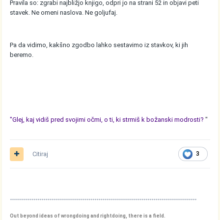
Pravila so: zgrabi najbližjo knjigo, odpri jo na strani 52 in objavi peti
stavek. Ne omeni naslova. Ne goljufaj.
Pa da vidimo, kakšno zgodbo lahko sestavimo iz stavkov, ki jih
beremo.
"Glej, kaj vidiš pred svojimi očmi, o ti, ki strmiš k božanski modrosti?
"
Citiraj
3
***********************************************************************************************
Out beyond ideas of wrongdoing and rightdoing, there is a field.