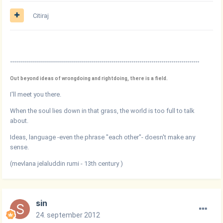
Citiraj
***********************************************************************************************
Out beyond ideas of wrongdoing and rightdoing, there is a field.
I'll meet you there.
When the soul lies down in that grass, the world is too full to talk
about.
Ideas, language -even the phrase "each other"- doesn't make any
sense.
(mevlana jelaluddin rumi - 13th century )
sin
24. september 2012