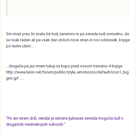
Sin imaš prav, bi znalo bit bolj zanimivo in pa seveda tudi smiselno, da
se vsak teden ali pa vsak dan določi nova stran in nov odstavek, knjige
po lastni izbiri....
...drugače pa jaz imam tukaj na kupu pred nosom trenutno 4 knjige
http://www.lunin.net/forum/public/style_emoticons/default/icon1_big
grin.gif
.....
"Po eni strani drži, vendar je iskrena ljubezen seveda mogoča tudi v
drugačnih medsebojnih odnosih."