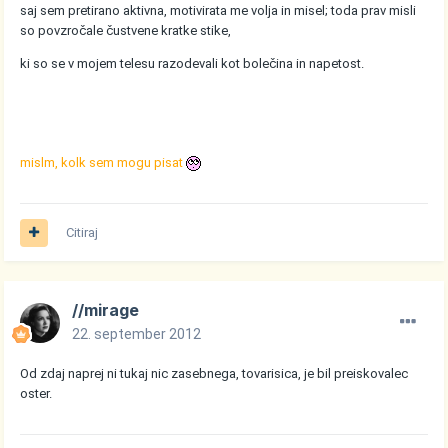
saj sem pretirano aktivna, motivirata me volja in misel; toda prav misli
so povzročale čustvene kratke stike,
ki so se v mojem telesu razodevali kot bolečina in napetost.
mislm, kolk sem mogu pisat
Citiraj
//mirage
22. september 2012
Od zdaj naprej ni tukaj nic zasebnega, tovarisica, je bil preiskovalec
oster.