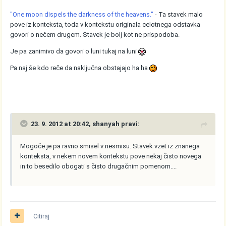
"One moon dispels the darkness of the heavens."
- Ta stavek malo
pove iz konteksta, toda v kontekstu originala celotnega odstavka
govori o nečem drugem. Stavek je bolj kot ne prispodoba.
Je pa zanimivo da govori o luni tukaj na luni
Pa naj še kdo reče da naključna obstajajo ha ha
23. 9. 2012 at 20:42, shanyah pravi:
Mogoče je pa ravno smisel v nesmisu. Stavek vzet iz znanega
konteksta, v nekem novem kontekstu pove nekaj čisto novega
in to besedilo obogati s čisto drugačnim pomenom....
Citiraj