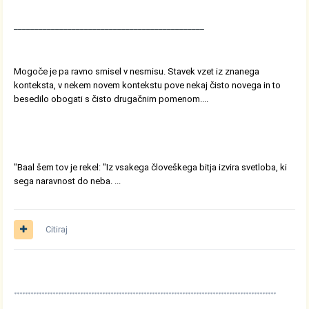
______________________________________________
Mogoče je pa ravno smisel v nesmisu. Stavek vzet iz znanega
konteksta, v nekem novem kontekstu pove nekaj čisto novega in to
besedilo obogati s čisto drugačnim pomenom....
"Baal šem tov je rekel: "Iz vsakega človeškega bitja izvira svetloba, ki
sega naravnost do neba. ...
Citiraj
***********************************************************************************************