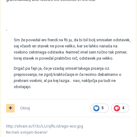
-
Sm že povedal eni frendi na fb ju, da bi bil bolj smiselen odstavek,
saj včasih en stavek ne pove veliko, ker se lahko nanaša na
vsebino celotnega odstavka. Namreč imel sem točno tak primer;
torej stavek ni povedal praktično nič, odstavek pa veliko.
Drgač pa fajn ja, če je vzadaj smisel takega pisanja oz.
prepisovanja, ne zgolj kraktočasje in če recimo debatiramo o
prebrani vsebini, al pa kej tazga... nao, naključja pa tudi ne
obstajajo.
Citiraj
5
4
http://shrani.si/f/3c/LU/qflxJd/ego-eco.jpg
Ne meči svinjam biserov!