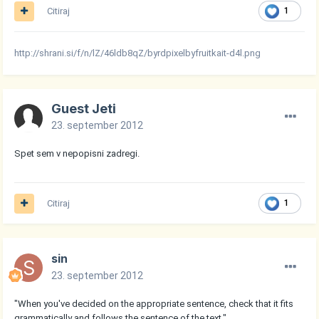
Citiraj
1
http://shrani.si/f/n/lZ/46ldb8qZ/byrdpixelbyfruitkait-d4l.png
Guest Jeti
23. september 2012
Spet sem v nepopisni zadregi.
Citiraj
1
sin
23. september 2012
"When you've decided on the appropriate sentence, check that it fits
grammatically and follows the sentence of the text."