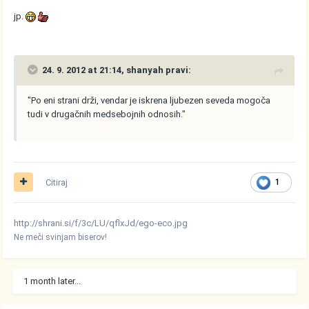
jp.
24. 9. 2012 at 21:14, shanyah pravi:
"Po eni strani drži, vendar je iskrena ljubezen seveda mogoča
tudi v drugačnih medsebojnih odnosih."
Citiraj
1
http://shrani.si/f/3c/LU/qflxJd/ego-eco.jpg
Ne meči svinjam biserov!
1 month later...