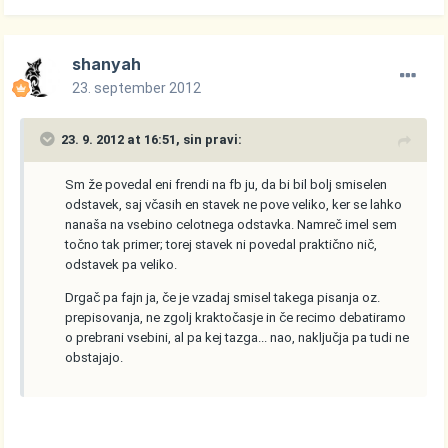
shanyah
23. september 2012
23. 9. 2012 at 16:51, sin pravi:
Sm že povedal eni frendi na fb ju, da bi bil bolj smiselen
odstavek, saj včasih en stavek ne pove veliko, ker se lahko
nanaša na vsebino celotnega odstavka. Namreč imel sem
točno tak primer; torej stavek ni povedal praktično nič,
odstavek pa veliko.
Drgač pa fajn ja, če je vzadaj smisel takega pisanja oz.
prepisovanja, ne zgolj kraktočasje in če recimo debatiramo
o prebrani vsebini, al pa kej tazga... nao, naključja pa tudi ne
obstajajo.