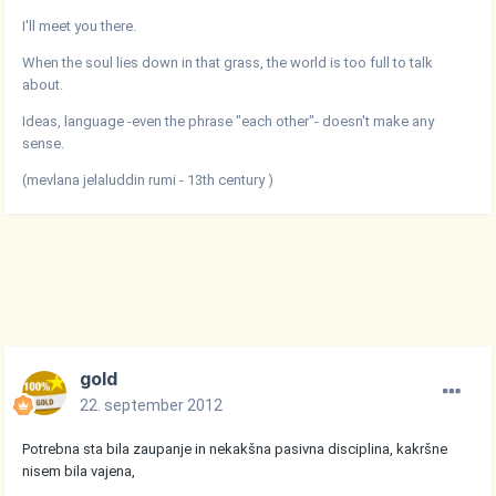
I'll meet you there.
When the soul lies down in that grass, the world is too full to talk
about.
Ideas, language -even the phrase "each other"- doesn't make any
sense.
(mevlana jelaluddin rumi - 13th century )
gold
22. september 2012
Potrebna sta bila zaupanje in nekakšna pasivna disciplina, kakršne
nisem bila vajena,