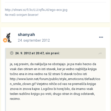
http://shrani.si/f/3c/LU/qflxJd/ego-eco.jpg
Ne meči svinjam biserov!
shanyah
24. september 2012
24. 9. 2012 at 20:47, sin pravi:
ja, sej pravim, da naključja ne obstajajo. je pa malo hecno da
vsak dan citiram en in isti stavek, ker je vedno najbližja knjiga
točno ena in ima vedno na 52 strani 5 stavek točno isti
http://www.lunin.net/forum/public/style_emoticons/default/ico
n_smile_clown.gif
Verjetno nihče od vas ne premešča knjige
znova in znova kajne. Logično bi torej bilo, da imamo vsak
teden različno knjigo po vrsti, drugo stran in drug odstavek,
recimo.