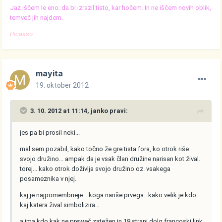
Jaz iščem le eno; da bi izrazil tisto, kar hočem. In ne iščem novih oblik,
temveč jih najdem.
Picasso
mayita
19. oktober 2012
3. 10. 2012 at 11:14, janko pravi:
jes pa bi prosil neki...
mal sem pozabil, kako točno že gre tista fora, ko otrok riše
svojo družino... ampak da je vsak član družine narisan kot žival.
torej... kako otrok doživlja svojo družino oz. vsakega
posameznika v njej.
kaj je najpomembneje... koga nariše prvega...kako velik je kdo...
kaj katera žival simbolizira...
a ima kdo kak ne preweč zatežen in 18 strani dolg francoski link