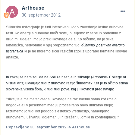
Arthouse
30. september 2012
Slikarsko ustvarjanje je tudi intenziven uvid v zavedanje lastne duhovne
rasti. Ko energija duhovne moči raste, jo izlijemo iz sebe in podelimo z
drugimi, udejanjimo jo prek likovnega dela.
Ko rečemo, da je slika
umetniška
, nedvomno v njej prepoznamo tudi
duhovno, pozitivno energijo
ustvarjalca,
ki je ne moremo sicer razložiti zgolj z uporabo formalne likovne
analize.
In zakaj se nam zdi, da na Šoli za risanje in slikanje (Arthouse- College of
Visual Arts) ukvarjajo tudi z duhovno rastjo študenta? Ker je to očitno edina
slovenska visoka šola, ki tudi tudi pove, kaj ji likovnost predstavlja:
"slike, te alma mater vsega likovnega ne razumemo samo kot zrcalo
dogodka ali v posebnem mediju procesirano novo unikatno idejo;
razumemo jo tudi kot podobo z estetsko vrednostjo, namenjeno
duhovnemu uživanju, dojemanju in izražanju, omiki in kontemplaciji."
Popravljeno
30. september 2012
-> Arthouse