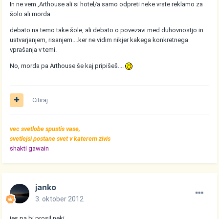
In ne vem ,Arthouse ali si hotel/a samo odpreti neke vrste reklamo za
šolo ali morda
debato na temo take šole, ali debato o povezavi med duhovnostjo in
ustvarjanjem, risanjem....ker ne vidim nikjer kakega konkretnega
vprašanja v temi.
No, morda pa Arthouse še kaj pripišeš....
Citiraj
vec svetlobe spustis vase,
svetlejsi postane svet v katerem zivis
shakti gawain
janko
3. oktober 2012
jes pa bi prosil neki...