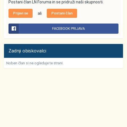
Postani član LN Foruma in se pridruži naši skupnosti.
Prijavi se
ali
Postani član
FACEBOOK PRIJAVA
Zadnji obiskovalci
Noben član si ne ogleduje te strani.