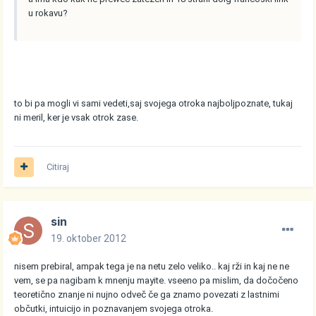
u rokavu?
to bi pa mogli vi sami vedeti,saj svojega otroka najboljpoznate, tukaj
ni meril, ker je vsak otrok zase.
Citiraj
sin
19. oktober 2012
nisem prebiral, ampak tega je na netu zelo veliko.. kaj rži in kaj ne ne
vem, se pa nagibam k mnenju mayite. vseeno pa mislim, da dočočeno
teoretično znanje ni nujno odveč če ga znamo povezati z lastnimi
občutki, intuicijo in poznavanjem svojega otroka.