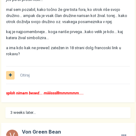
mal sem pozabil, kako točno že gre tista fora, ko otrok riše svojo
družino... ampak da je vsak član družine narisan kot žival. torej... kako
otrok doživlja svojo družino oz. vsakega posameznika v njej.
kaj je najpomembneje... koga nariše prvega...kako velik je kdo... kaj
katera žival simbolizira...
a ima kdo kak ne preweč zatežen in 18 strani dolg francoski link u
rokavu?
Citiraj
sploh nimam besed... miiiissslllmmmmmm....
3 weeks later...
Von Green Bean