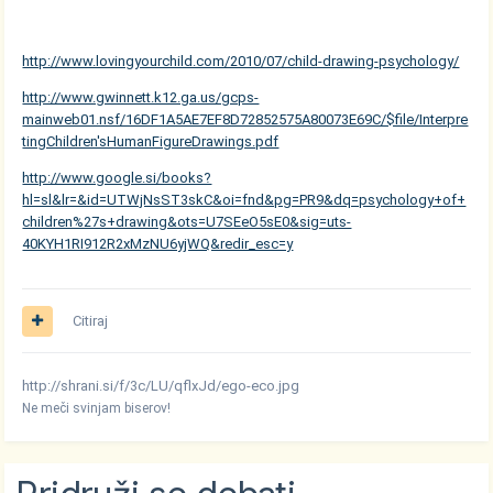
http://www.lovingyourchild.com/2010/07/child-drawing-psychology/
http://www.gwinnett.k12.ga.us/gcps-
mainweb01.nsf/16DF1A5AE7EF8D72852575A80073E69C/$file/Interpre
tingChildren'sHumanFigureDrawings.pdf
http://www.google.si/books?
hl=sl&lr=&id=UTWjNsST3skC&oi=fnd&pg=PR9&dq=psychology+of+
children%27s+drawing&ots=U7SEeO5sE0&sig=uts-
40KYH1RI912R2xMzNU6yjWQ&redir_esc=y
Citiraj
http://shrani.si/f/3c/LU/qflxJd/ego-eco.jpg
Ne meči svinjam biserov!