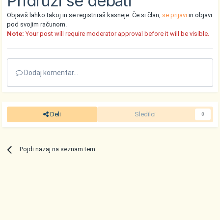
Pridruži se debati
Objaviš lahko takoj in se registriraš kasneje. Če si član,
se prijavi
in objavi
pod svojim računom.
Note:
Your post will require moderator approval before it will be visible.
Dodaj komentar...
Deli
Sledilci
0
Pojdi nazaj na seznam tem