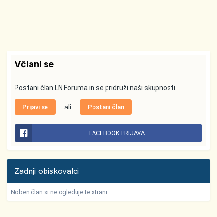
Včlani se
Postani član LN Foruma in se pridruži naši skupnosti.
Prijavi se
ali
Postani član
FACEBOOK PRIJAVA
Zadnji obiskovalci
Noben član si ne ogleduje te strani.