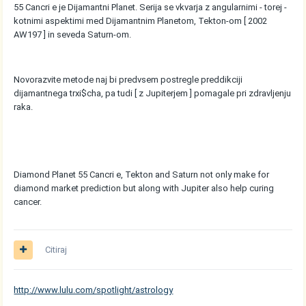
55 Cancri e je Dijamantni Planet. Serija se vkvarja z angularnimi - torej -
kotnimi aspektimi med Dijamantnim Planetom, Tekton-om [ 2002
AW197 ] in seveda Saturn-om.
Novorazvite metode naj bi predvsem postregle preddikciji
dijamantnega trxi$cha, pa tudi [ z Jupiterjem ] pomagale pri zdravljenju
raka.
Diamond Planet 55 Cancri e, Tekton and Saturn not only make for
diamond market prediction but along with Jupiter also help curing
cancer.
Citiraj
http://www.lulu.com/spotlight/astrology