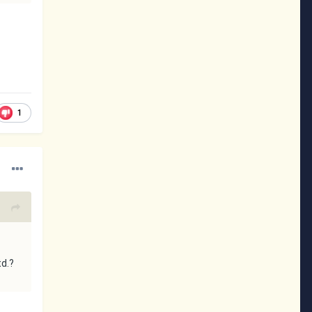
?
1
td.?