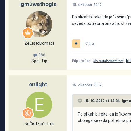
Igmúwathogla
15. oktober 2012
Po slikah bi rekel da je "kovina"p
seveda potrebna prisotnost žvepl
ŽeČistoDomači
Citiraj
386
Spol:
Tip
Priporočam:
slo.mindwizard.net
,
bi
enlight
15. oktober 2012
15. 10. 2012 at 13:34, Ig
Po slikah bi rekel da je "kovin
obojega seveda potrebna pris
NeČistZačetnik