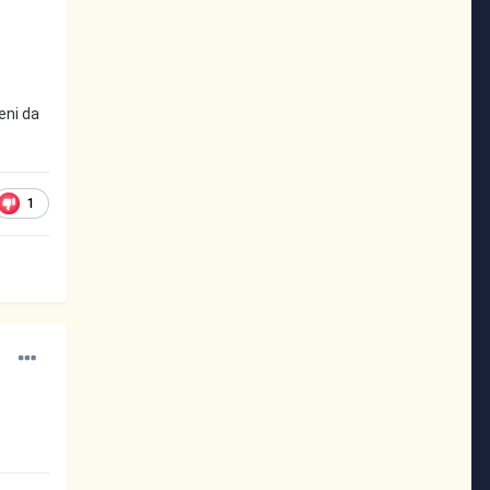
meni da
1