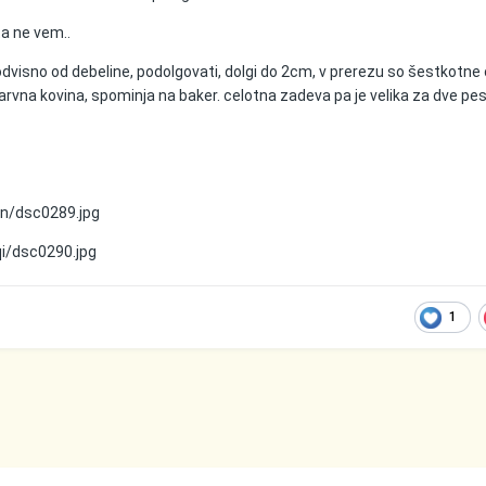
sta ne vem..
i, odvisno od debeline, podolgovati, dolgi do 2cm, v prerezu so šestkotne 
rvna kovina, spominja na baker. celotna zadeva pa je velika za dve pest
0n/dsc0289.jpg
qi/dsc0290.jpg
1