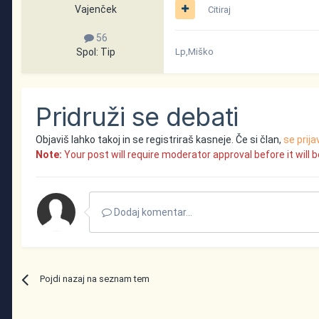
Vajenček
Citiraj
56
Spol:
Tip
Lp,Miško
Pridruži se debati
Objaviš lahko takoj in se registriraš kasneje. Če si član,
se prija
Note:
Your post will require moderator approval before it will be
Dodaj komentar...
Pojdi nazaj na seznam tem