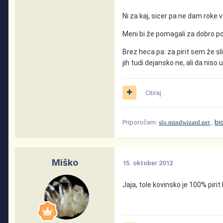
Ni za kaj, sicer pa ne dam roke v 
Meni bi že pomagali za dobro poču
Brez heca pa: za pirit sem že sli
jih tudi dejansko ne, ali da niso u
Citiraj
Priporočam:
slo.mindwizard.net
,
bi
Miško
15. oktober 2012
Jaja, tole kovinsko je 100% pirit