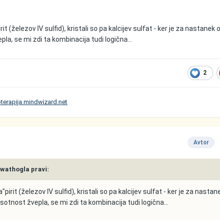
irit (železov IV sulfid), kristali so pa kalcijev sulfat - ker je za nastanek
a, se mi zdi ta kombinacija tudi logična...
2
oterapija.mindwizard.net
Avtor
múwathogla pravi:
a"pirit (železov IV sulfid), kristali so pa kalcijev sulfat - ker je za nastan
otnost žvepla, se mi zdi ta kombinacija tudi logična...