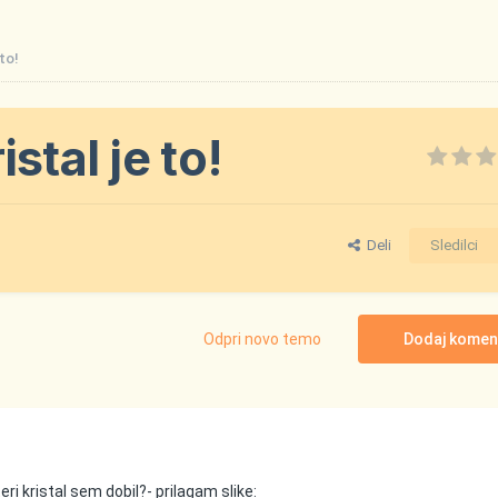
 to!
stal je to!
Deli
Sledilci
Odpri novo temo
Dodaj komen
ri kristal sem dobil?- prilagam slike: