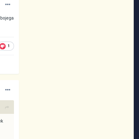
 obojega
1
ek