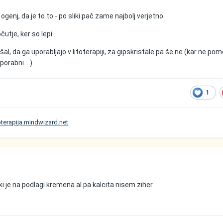
ogenj, da je to to - po sliki pač zame najbolj verjetno.
tje, ker so lepi...
šal, da ga uporabljajo v litoterapiji, za gipskristale pa še ne (kar ne po
porabni....)
1
oterapija.mindwizard.net
 ki je na podlagi kremena al pa kalcita nisem ziher