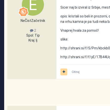
Sicer naj bi izviral iz Srbije, me
opis: kristali so beli in prozorn
NeČistZačetnik
na vrhu kamna je pa tudi neka ba
Vnaprej hvala za pomoč!
2
Spol:
Tip
slike:
Kraj:
lj
http://shrani.si/f/S/Pm/kbckb
http://shrani.si/f/f/yE/17B44U
Citiraj