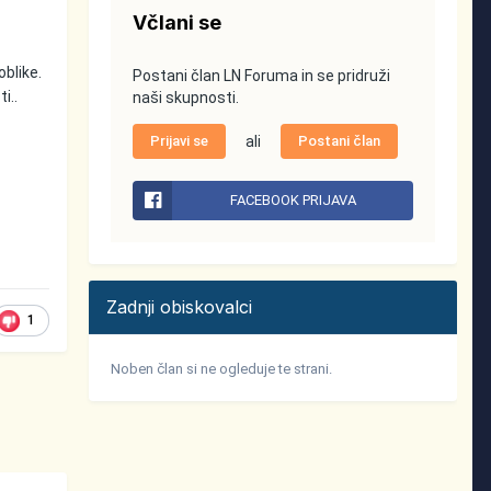
Včlani se
oblike.
Postani član LN Foruma in se pridruži
i..
naši skupnosti.
Prijavi se
ali
Postani član
FACEBOOK PRIJAVA
Zadnji obiskovalci
1
Noben član si ne ogleduje te strani.