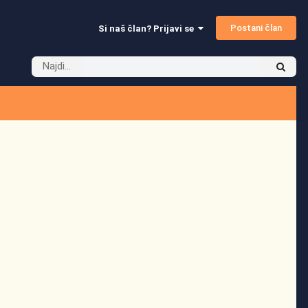
Postani član
Si naš član? Prijavi se