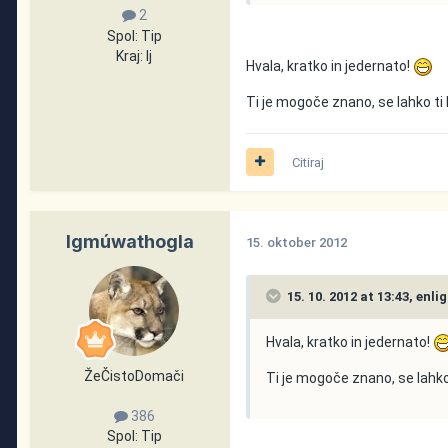
2
Spol:
Tip
Kraj:
lj
Hvala, kratko in jedernato!
Ti je mogoče znano, se lahko ti k
Citiraj
Igmúwathogla
15. oktober 2012
15. 10. 2012 at 13:43, enli
Hvala, kratko in jedernato!
ŽeČistoDomači
Ti je mogoče znano, se lahko t
386
Spol:
Tip