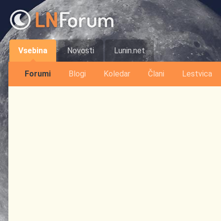
Vsebina
Novosti
Lunin.net
Forumi
Blogi
Koledar
Člani
Lestvica