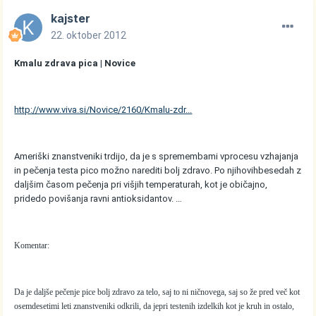
kajster
22. oktober 2012
Kmalu zdrava pica | Novice
http://www.viva.si/Novice/2160/Kmalu-zdr...
Ameriški znanstveniki trdijo, da je s spremembami vprocesu vzhajanja
in pečenja testa pico možno narediti bolj zdravo. Po njihovihbesedah z
daljšim časom pečenja pri višjih temperaturah, kot je običajno,
pridedo povišanja ravni antioksidantov. …
Komentar:
Da je daljše pečenje pice bolj zdravo za telo, saj to ni ničnovega, saj so že pred več kot
osemdesetimi leti znanstveniki odkrili, da jepri testenih izdelkih kot je kruh in ostalo,