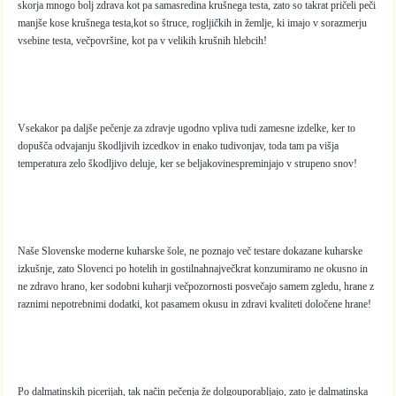
skorja mnogo bolj zdrava kot pa samasredina krušnega testa, zato so takrat pričeli peči
manjše kose krušnega testa,kot so štruce, rogljičkih in žemlje, ki imajo v sorazmerju
vsebine testa, večpovršine, kot pa v velikih krušnih hlebcih!
Vsekakor pa daljše pečenje za zdravje ugodno vpliva tudi zamesne izdelke, ker to
dopušča odvajanju škodljivih izcedkov in enako tudivonjav, toda tam pa višja
temperatura zelo škodljivo deluje, ker se beljakovinespreminjajo v strupeno snov!
Naše Slovenske moderne kuharske šole, ne poznajo več testare dokazane kuharske
izkušnje, zato Slovenci po hotelih in gostilnahnajvečkrat konzumiramo ne okusno in
ne zdravo hrano, ker sodobni kuharji večpozornosti posvečajo samem zgledu, hrane z
raznimi nepotrebnimi dodatki, kot pasamem okusu in zdravi kvaliteti določene hrane!
Po dalmatinskih picerijah, tak način pečenja že dolgouporabljajo, zato je dalmatinska