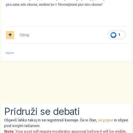
pica zame zelo okusna, medtem ko v Slovenijimeni pice niso okusne!
Citiraj
1
kajster
Pridruži se debati
Objaviš lahko takoj in se registriraš kasneje. Če si član,
se prijavi
in objavi
pod svojim računom.
Note:
Your post will require moderator approval before it will be visible.