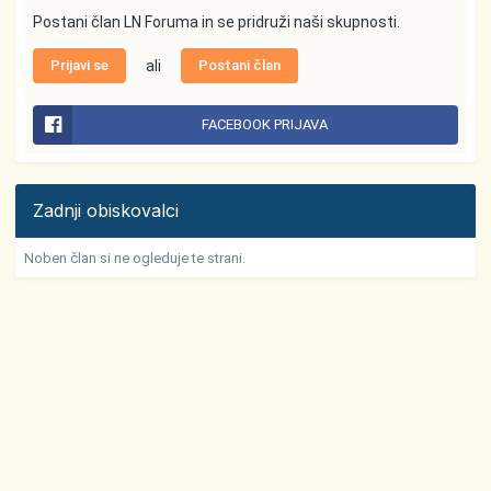
Postani član LN Foruma in se pridruži naši skupnosti.
Prijavi se
ali
Postani član
FACEBOOK PRIJAVA
Zadnji obiskovalci
Noben član si ne ogleduje te strani.