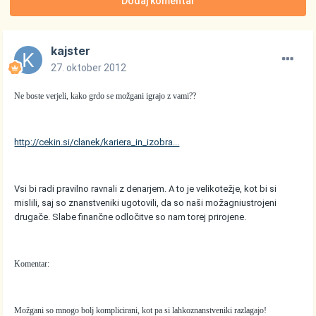
Dodaj komentar
kajster
27. oktober 2012
Ne boste verjeli, kako grdo se možgani igrajo z vami??
http://cekin.si/clanek/kariera_in_izobra...
Vsi bi radi pravilno ravnali z denarjem. A to je velikotežje, kot bi si
mislili, saj so znanstveniki ugotovili, da so naši možagniustrojeni
drugače. Slabe finančne odločitve so nam torej prirojene.
Komentar:
Možgani so mnogo bolj komplicirani, kot pa si lahkoznanstveniki razlagajo!