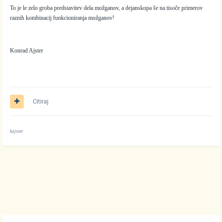
To je le zelo groba predstavitev dela možganov, a dejanskopa še na tisoče primerov
raznih kombinacij funkcioniranja možganov!
Konrad Ajster
Citiraj
kajster