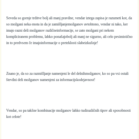
Seveda so gornje trditve bolj ali manj pravilne, vendar iztega zapisa je razumeti kot, da
so možgani neka enota in da je zamišljanjemožganov avtohtono, vendar ni tako, ker
imajo razni deli možganov različneinformacije, se zato možgani pri nekem
kompliciranem problemu, lahko ponašajobolj ali manj ne sigurno, ali celo pesimistično
in to predvsem če imajoinformacije o preteklosti slabeizkušnje!
Znano je, da so za razmišljanje namenjeni le del delnihmožganov, ko so pa vsi ostali
številni deli možganov namenjeni za informacijskodejavnost!
Vendar, so pa takšne kombinacije možganov lahko tudirazličnih tipov ali sposobnosti
kot celote!