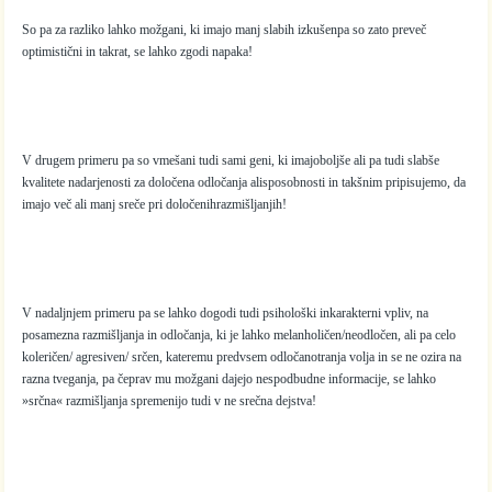
So pa za razliko lahko možgani, ki imajo manj slabih izkušenpa so zato preveč
optimistični in takrat, se lahko zgodi napaka!
V drugem primeru pa so vmešani tudi sami geni, ki imajoboljše ali pa tudi slabše
kvalitete nadarjenosti za določena odločanja alisposobnosti in takšnim pripisujemo, da
imajo več ali manj sreče pri določenihrazmišljanjih!
V nadaljnjem primeru pa se lahko dogodi tudi psihološki inkarakterni vpliv, na
posamezna razmišljanja in odločanja, ki je lahko melanholičen/neodločen, ali pa celo
koleričen/ agresiven/ srčen, kateremu predvsem odločanotranja volja in se ne ozira na
razna tveganja, pa čeprav mu možgani dajejo nespodbudne informacije, se lahko
»srčna« razmišljanja spremenijo tudi v ne srečna dejstva!