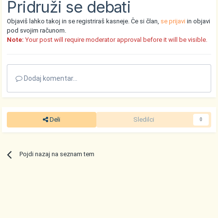
Pridruži se debati
Objaviš lahko takoj in se registriraš kasneje. Če si član,
se prijavi
in objavi
pod svojim računom.
Note:
Your post will require moderator approval before it will be visible.
Dodaj komentar...
Deli
Sledilci
0
Pojdi nazaj na seznam tem