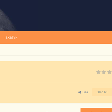
Iskalnik
Deli
Sledilci