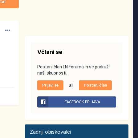
tar
Včlani se
Postani član LN Foruma in se pridruži
naši skupnosti.
Prijavi se
ali
Postani član
FACEBOOK PRIJAVA
Zadnji obiskovalci