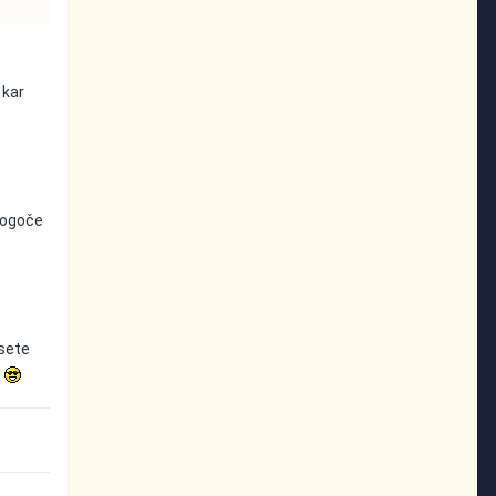
 kar
mogoče
esete
.