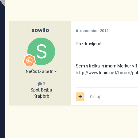
sowilo
6. december 2012
Pozdravljeni!
Sem strelka in imam Merkur v 12. 
NeČistZačetnik
http://www.lunin.net/forum/pu
3
Spol:
Bejba
Kraj:
brb
Citiraj