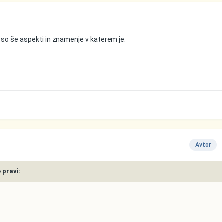
so še aspekti in znamenje v katerem je.
Avtor
o pravi: