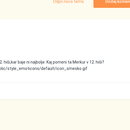
Odpri novo temo
Dodaj komen
hiši,kar baje ni najbolje. Kaj pomeni ta Merkur v 12. hiši?
blic/style_emoticons/default/icon_smesko.gif