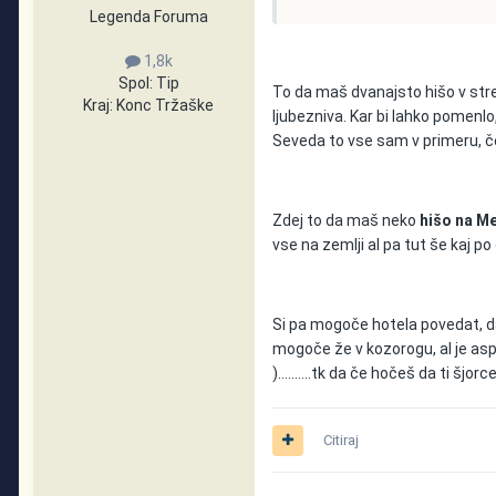
Legenda Foruma
1,8k
Spol:
Tip
To da maš dvanajsto hišo v strel
Kraj:
Konc Tržaške
ljubezniva. Kar bi lahko pomenl
Seveda to vse sam v primeru, če
Zdej to da maš neko
hišo na M
vse na zemlji al pa tut še kaj po d
Si pa mogoče hotela povedat,
mogoče že v kozorogu, al je aspe
)..........tk da če hočeš da ti š
Citiraj