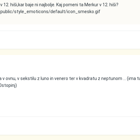
12. hiši,kar baje ni najbolje. Kaj pomeni ta Merkur v 12. hiši?
/public/style_emoticons/default/icon_smesko.gif
a v ovnu, v sekstilu z luno in venero ter v kvadratu z neptunom ... (ima t
0stopinj)