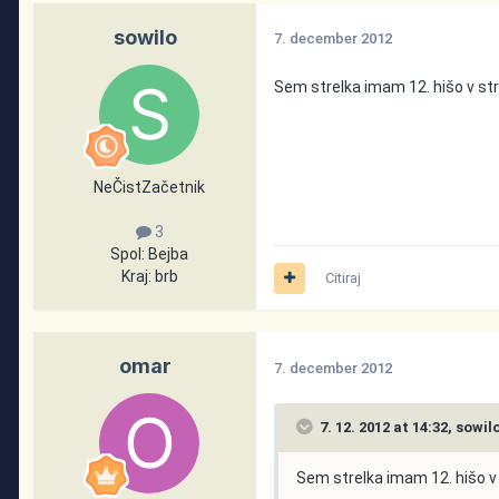
sowilo
7. december 2012
Sem strelka imam 12. hišo v str
NeČistZačetnik
3
Spol:
Bejba
Kraj:
brb
Citiraj
omar
7. december 2012
7. 12. 2012 at 14:32, sowil
Sem strelka imam 12. hišo v 