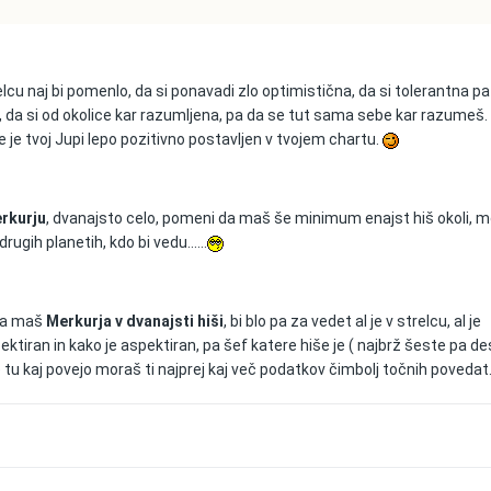
cu naj bi pomenlo, da si ponavadi zlo optimistična, da si tolerantna pa
o, da si od okolice kar razumljena, pa da se tut sama sebe kar razumeš.
 je tvoj Jupi lepo pozitivno postavljen v tvojem chartu.
erkurju
, dvanajsto celo, pomeni da maš še minimum enajst hiš okoli, 
rugih planetih, kdo bi vedu......
 da maš
Merkurja v dvanajsti hiši
, bi blo pa za vedet al je v strelcu, al je
ktiran in kako je aspektiran, pa šef katere hiše je ( najbrž šeste pa d
jorce tu kaj povejo moraš ti najprej kaj več podatkov čimbolj točnih povedat