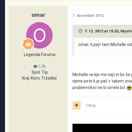
omar
7. december 2012
7. 12. 2012 at 15:33, Mysti
omar, ti pejt tam Michelle o
Legenda Foruma
1,8k
Spol:
Tip
Michelle ve kje me najt in bo že 
Kraj:
Konc Tržaške
njene pete k je pač v takem znam
problemčkov ne bi smelo bit.
Citiraj