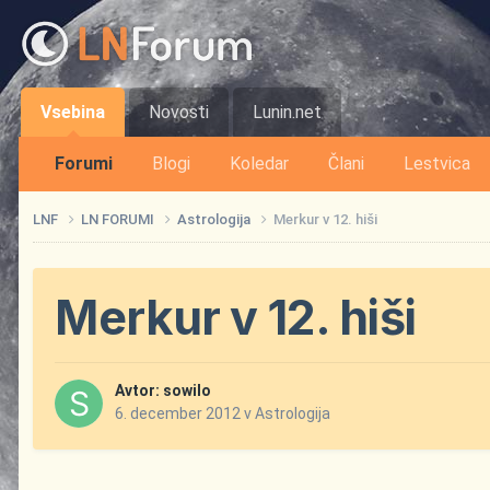
Vsebina
Novosti
Lunin.net
Forumi
Blogi
Koledar
Člani
Lestvica
LNF
LN FORUMI
Astrologija
Merkur v 12. hiši
Merkur v 12. hiši
Avtor:
sowilo
6. december 2012
v
Astrologija