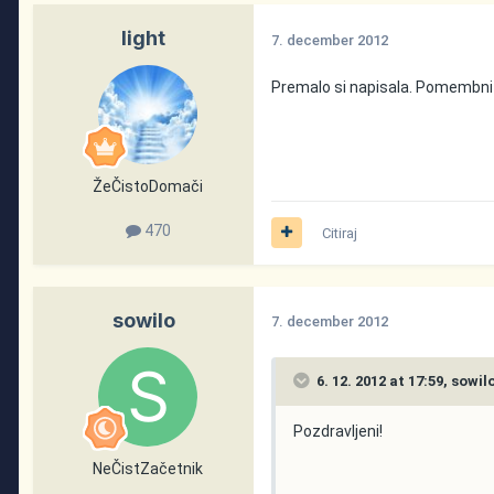
light
7. december 2012
Premalo si napisala. Pomembni 
ŽeČistoDomači
470
Citiraj
sowilo
7. december 2012
6. 12. 2012 at 17:59, sowil
Pozdravljeni!
NeČistZačetnik