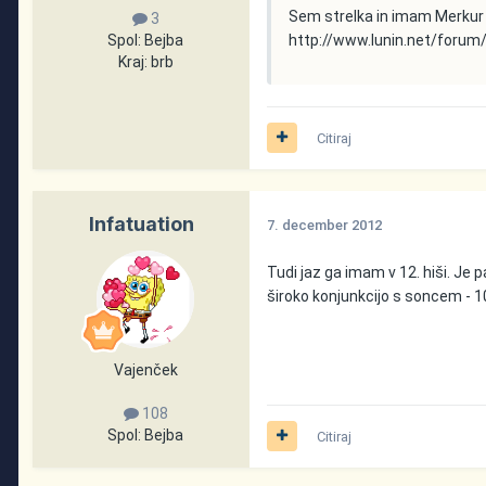
Sem strelka in imam Merkur v 
3
Spol:
Bejba
http://www.lunin.net/forum
Kraj:
brb
Citiraj
Infatuation
7. december 2012
Tudi jaz ga imam v 12. hiši. Je p
široko konjunkcijo s soncem - 1
Vajenček
108
Spol:
Bejba
Citiraj