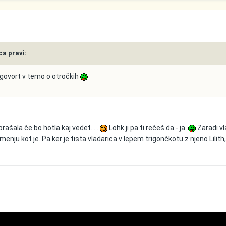
ca pravi:
dgovort v temo o otročkih
prašala če bo hotla kaj vedet.....
Lohk ji pa ti rečeš da - ja.
Zaradi vl
enju kot je. Pa ker je tista vladarica v lepem trigončkotu z njeno Lilith,