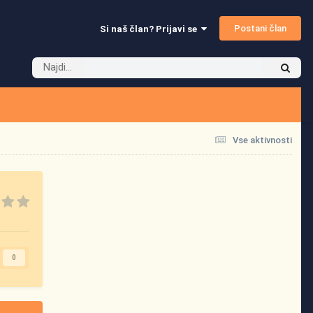
Postani član
Si naš član? Prijavi se
Vse aktivnosti
0