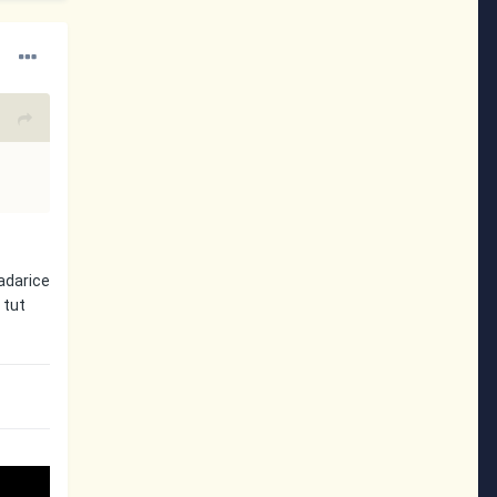
adarice
 tut