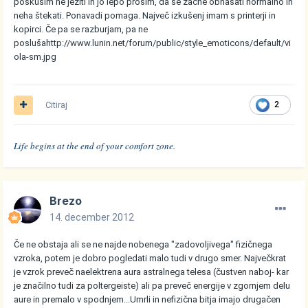
poskusim ne jeziti in jo lepo prosim, da se začne obnašati normalno in
neha štekati. Ponavadi pomaga. Največ izkušenj imam s printerji in
kopirci. Če pa se razburjam, pa ne
posluša
http://www.lunin.net/forum/public/style_emoticons/default/vi
ola-sm.jpg
Citiraj
2
Life begins at the end of your comfort zone.
Brezo
14. december 2012
Če ne obstaja ali se ne najde nobenega "zadovoljivega" fizičnega
vzroka, potem je dobro pogledati malo tudi v drugo smer. Največkrat
je vzrok preveč naelektrena aura astralnega telesa (čustven naboj- kar
je značilno tudi za poltergeiste) ali pa preveč energije v zgornjem delu
aure in premalo v spodnjem...Umrli in nefizična bitja imajo drugačen