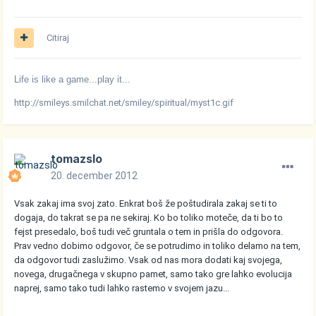
Citiraj
Life is like a game...play it...
http://smileys.smilchat.net/smiley/spiritual/myst1c.gif
tomazslo
20. december 2012
Vsak zakaj ima svoj zato. Enkrat boš že poštudirala zakaj se ti to
dogaja, do takrat se pa ne sekiraj. Ko bo toliko moteče, da ti bo to
fejst presedalo, boš tudi več gruntala o tem in prišla do odgovora.
Prav vedno dobimo odgovor, če se potrudimo in toliko delamo na tem,
da odgovor tudi zaslužimo. Vsak od nas mora dodati kaj svojega,
novega, drugačnega v skupno pamet, samo tako gre lahko evolucija
naprej, samo tako tudi lahko rastemo v svojem jazu...