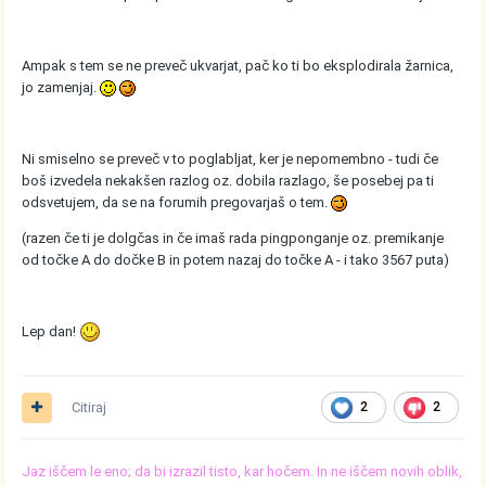
Ampak s tem se ne preveč ukvarjat, pač ko ti bo eksplodirala žarnica,
jo zamenjaj.
Ni smiselno se preveč v to poglabljat, ker je nepomembno - tudi če
boš izvedela nekakšen razlog oz. dobila razlago, še posebej pa ti
odsvetujem, da se na forumih pregovarjaš o tem.
(razen če ti je dolgčas in če imaš rada pingponganje oz. premikanje
od točke A do dočke B in potem nazaj do točke A - i tako 3567 puta)
Lep dan!
Citiraj
2
2
Jaz iščem le eno; da bi izrazil tisto, kar hočem. In ne iščem novih oblik,