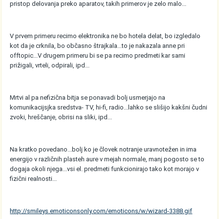
pristop delovanja preko aparatov, takih primerov je zelo malo...
V prvem primeru recimo elektronika ne bo hotela delat, bo izgledalo
kot da je crknila, bo občasno štrajkala...to je nakazala anne pri
offtopic...V drugem primeru bi se pa recimo predmeti kar sami
prižigali, vrteli, odpirali, ipd...
Mrtvi al pa nefizična bitja se ponavadi bolj usmerjajo na
komunikacijsjka sredstva- TV, hi-fi, radio...lahko se slišijo kakšni čudni
zvoki, hreščanje, obrisi na sliki, ipd...
Na kratko povedano...bolj ko je človek notranje uravnotežen in ima
energijo v različnih plasteh aure v mejah normale, manj pogosto se to
dogaja okoli njega...vsi el. predmeti funkcionirajo tako kot morajo v
fizični realnosti...
http://smileys.emoticonsonly.com/emoticons/w/wizard-3388.gif