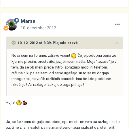
Marsa
10. december 2012
10. 12. 2012 at 8:39, Plejada pravi:
Nova sem na forumu, zdravo vsem!
Če je podobna tema že
kje, me prosim, prestavite, jaz je nisem našla. Moja "težava" je v
tem, da se ob meni precej hitro izpraznijo mobilni telefoni,
računalniki pa se sami od sebe ugašajo. In to se mi dogaja
mnogokrat, na večih različnih aparatih. Ima še kdo podobne
izkušnje? Ali razlago, zakaj do tega prihaja?
Hojla!
Ja, se še komu dogaja podobno, npr. meni - ne vem pa razloga za to
oz. ti ne znam -sploh pa ne znanstveno- tega razložit oz. utemeljit.