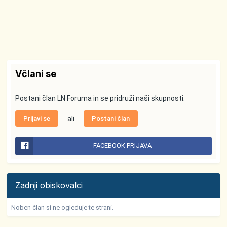
Včlani se
Postani član LN Foruma in se pridruži naši skupnosti.
Prijavi se
ali
Postani član
FACEBOOK PRIJAVA
Zadnji obiskovalci
Noben član si ne ogleduje te strani.