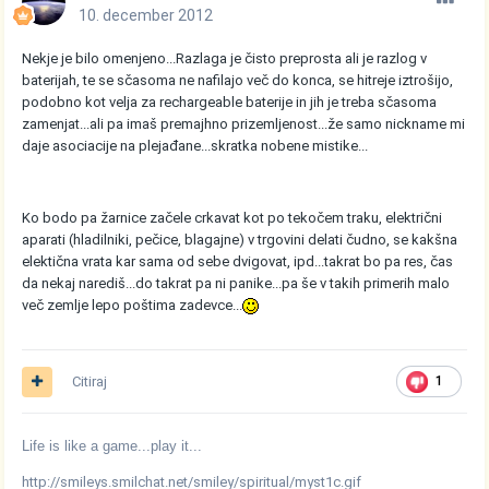
10. december 2012
Nekje je bilo omenjeno...Razlaga je čisto preprosta ali je razlog v
baterijah, te se sčasoma ne nafilajo več do konca, se hitreje iztrošijo,
podobno kot velja za rechargeable baterije in jih je treba sčasoma
zamenjat...ali pa imaš premajhno prizemljenost...že samo nickname mi
daje asociacije na plejađane...skratka nobene mistike...
Ko bodo pa žarnice začele crkavat kot po tekočem traku, električni
aparati (hladilniki, pečice, blagajne) v trgovini delati čudno, se kakšna
elektična vrata kar sama od sebe dvigovat, ipd...takrat bo pa res, čas
da nekaj narediš...do takrat pa ni panike...pa še v takih primerih malo
več zemlje lepo poštima zadevce...
Citiraj
1
Life is like a game...play it...
http://smileys.smilchat.net/smiley/spiritual/myst1c.gif