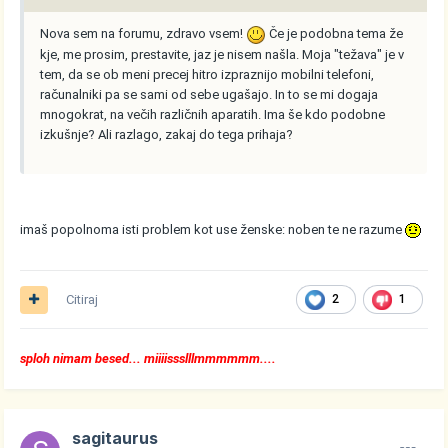
Nova sem na forumu, zdravo vsem!
Če je podobna tema že
kje, me prosim, prestavite, jaz je nisem našla. Moja "težava" je v
tem, da se ob meni precej hitro izpraznijo mobilni telefoni,
računalniki pa se sami od sebe ugašajo. In to se mi dogaja
mnogokrat, na večih različnih aparatih. Ima še kdo podobne
izkušnje? Ali razlago, zakaj do tega prihaja?
imaš popolnoma isti problem kot use ženske: noben te ne razume
Citiraj
2
1
sploh nimam besed... miiiissslllmmmmmm....
sagitaurus