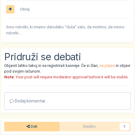
Citiraj
Smo robotki, ki imamo datodeko "duša" zato, da mislimo, da nismo
robotki ...
Pridruži se debati
Objaviš lahko takoj in se registriraš kasneje. Če si član,
se prijavi
in objavi
pod svojim računom.
Note:
Your post will require moderator approval before it will be visible.
Dodaj komentar...
Deli
Sledilci
0