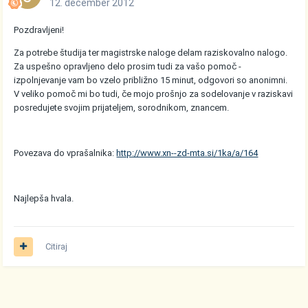
12. december 2012
Pozdravljeni!
Za potrebe študija ter magistrske naloge delam raziskovalno nalogo.
Za uspešno opravljeno delo prosim tudi za vašo pomoč -
izpolnjevanje vam bo vzelo približno 15 minut, odgovori so anonimni.
V veliko pomoč mi bo tudi, če mojo prošnjo za sodelovanje v raziskavi
posredujete svojim prijateljem, sorodnikom, znancem.
Povezava do vprašalnika:
http://www.xn--zd-mta.si/1ka/a/164
Najlepša hvala.
Citiraj