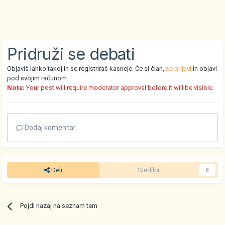
Pridruži se debati
Objaviš lahko takoj in se registriraš kasneje. Če si član,
se prijavi
in objavi
pod svojim računom.
Note:
Your post will require moderator approval before it will be visible.
Dodaj komentar...
Deli
Sledilci
0
Pojdi nazaj na seznam tem