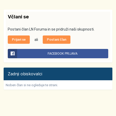
Včlani se
Postani član LN Foruma in se pridruži naši skupnosti.
Prijavi se
ali
Postani član
FACEBOOK PRIJAVA
Zadnji obiskovalci
Noben član si ne ogleduje te strani.