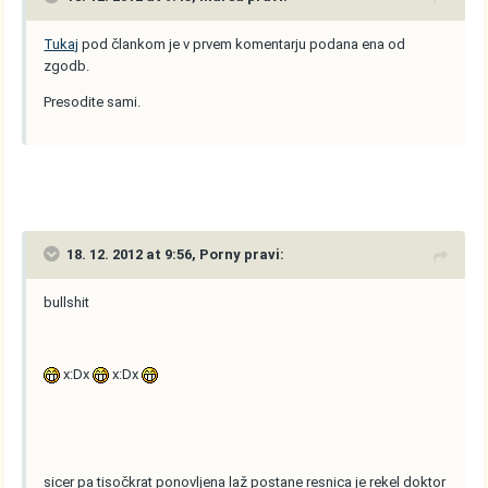
Tukaj
pod člankom je v prvem komentarju podana ena od
zgodb.
Presodite sami.
18. 12. 2012 at 9:56, Porny pravi:
bullshit
x:Dx
x:Dx
sicer pa tisočkrat ponovljena laž postane resnica je rekel doktor