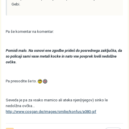
Gebi.
Pa še komentar na komentar:
Pomisli malo. Na osnovi ene zgodbe prideš do posrednega zaključka, da
so policaji sami vase metali kocke in nato vse povprek lovili nedolžne
ovčke.
Pa presodite še to.
Seveda je pa za vsako mamico ali ateka njen(njegov) sinko le
nedolžna ovčka...
http://www.cosgan.de/images/smilie/konfus/a080.gif