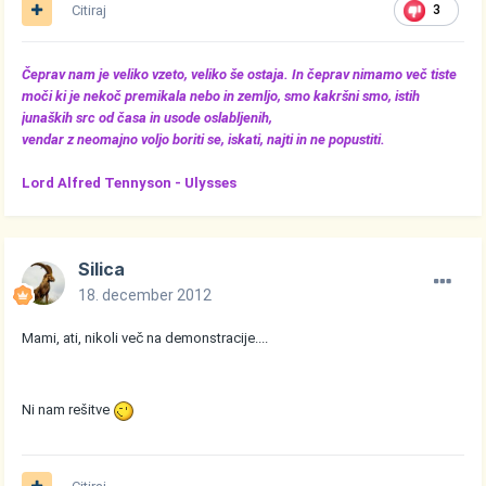
Citiraj
3
Čeprav nam je veliko vzeto, veliko še ostaja. In čeprav nimamo več tiste
moči ki je nekoč premikala nebo in zemljo, smo kakršni smo, istih
junaških src od časa in usode oslabljenih,
vendar z neomajno voljo boriti se, iskati, najti in ne popustiti.
Lord Alfred Tennyson -
Ulysses
Silica
18. december 2012
Mami, ati, nikoli več na demonstracije....
Ni nam rešitve