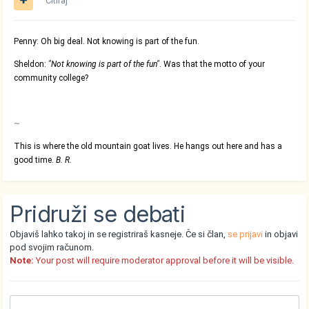
Citiraj
Penny: Oh big deal. Not knowing is part of the fun.
Sheldon:
"Not knowing is part of the fun"
. Was that the motto of your
community college?
~
This is where the old mountain goat lives. He hangs out here and has a
good time.
B. R.
Pridruži se debati
Objaviš lahko takoj in se registriraš kasneje. Če si član,
se prijavi
in objavi
pod svojim računom.
Note:
Your post will require moderator approval before it will be visible.