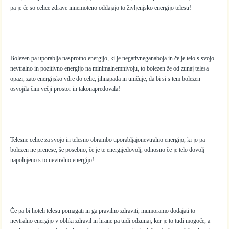
pa je če so celice zdrave innemoteno oddajajo to življenjsko energijo telesu!
Bolezen pa uporablja nasprotno energijo, ki je negativneganaboja in če je telo s svojo
nevtralno in pozitivno energijo na minimalnemnivoju, to bolezen že od zunaj telesa
opazi, zato energijsko vdre do celic, jihnapada in uničuje, da bi si s tem bolezen
osvojila čim večji prostor in takonapredovala!
Telesne celice za svojo in telesno obrambo uporabljajonevtralno energijo, ki jo pa
bolezen ne prenese, še posebno, če je te energijedovolj, odnosno če je telo dovolj
napolnjeno s to nevtralno energijo!
Če pa bi hoteli telesu pomagati in ga pravilno zdraviti, mumoramo dodajati to
nevtralno energijo v obliki zdravil in hrane pa tudi odzunaj, ker je to tudi mogoče, a