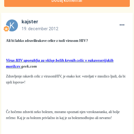
Dodaj komentar
kajster
19. december 2012
Ali bi lahko zdravilirakove celice z tudi virusom HIV?
Virus HIV uporablja za vklop belih krvnih celic v rakaveserijskih
morilcev
geek.com
Zdravljenje rakavih celic z virusomHIV, je enako kot: »streljati v množico ljudi, da bi
ujeli lopova«!
Če hočemo zdraviti neko bolezen, moramo spoznati njen vzroknastanka, ali bolje
rečeno: Kaj je za bolezen privlačno in kaj je za bolezenodbojno ali nevarno!