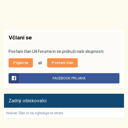
Včlani se
Postani član LN Foruma in se pridruži naši skupnosti.
Prijavi se
ali
Postani član
FACEBOOK PRIJAVA
Zadnji obiskovalci
Noben član si ne ogleduje te strani.