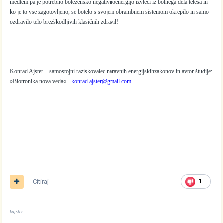
medtem pa je potrebno bolezensko negativnoenergijo izvleči iz bolnega dela telesa in
ko je to vse zagotovljeno, se botelo s svojem obrambnem sistemom okrepilo in samo
ozdravilo telo brezškodljivih klasičnih zdravil!
Konrad Ajster – samostojni raziskovalec naravnih energijskihzakonov in avtor študije:
»Biotronika nova veda« -
konrad.ajster@gmail.com
Citiraj
1
kajster