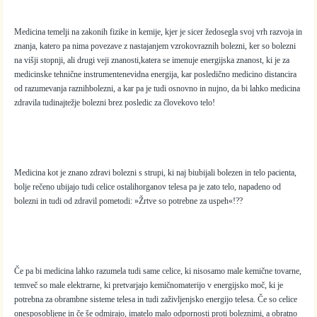
Medicina temelji na zakonih fizike in kemije, kjer je sicer žedosegla svoj vrh razvoja in
znanja, katero pa nima povezave z nastajanjem vzrokovraznih bolezni, ker so bolezni
na višji stopnji, ali drugi veji znanosti,katera se imenuje energijska znanost, ki je za
medicinske tehnične instrumentenevidna energija, kar posledično medicino distancira
od razumevanja raznihbolezni, a kar pa je tudi osnovno in nujno, da bi lahko medicina
zdravila tudinajtežje bolezni brez posledic za človekovo telo!
Medicina kot je znano zdravi bolezni s strupi, ki naj biubijali bolezen in telo pacienta,
bolje rečeno ubijajo tudi celice ostalihorganov telesa pa je zato telo, napadeno od
bolezni in tudi od zdravil pometodi: »Žrtve so potrebne za uspeh«!??
Če pa bi medicina lahko razumela tudi same celice, ki nisosamo male kemične tovarne,
temveč so male elektrarne, ki pretvarjajo kemičnomaterijo v energijsko moč, ki je
potrebna za obrambne sisteme telesa in tudi zaživljenjsko energijo telesa. Če so celice
onesposobljene in če še odmirajo, imatelo malo odpornosti proti boleznimi, a obratno