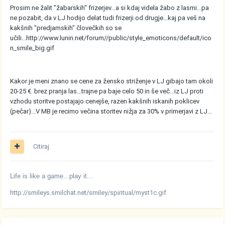
Prosim ne žalit "žabarskih" frizerjev...a si kdaj videla žabo z lasmi...pa
ne pozabit, da v LJ hodijo delat tudi frizerji od drugje...kaj pa veš na
kakšnih "predjamskih" človečkih so se
učili...
http://www.lunin.net/forum//public/style_emoticons/default/ico
n_smile_big.gif
Kakor je meni znano se cene za žensko striženje v LJ gibajo tam okoli
20-25 €. brez pranja las...trajne pa baje celo 50 in še več...iz LJ proti
vzhodu storitve postajajo cenejše, razen kakšnih iskanih poklicev
(pečar)...V MB je recimo večina storitev nižja za 30% v primerjavi z LJ...
Citiraj
Life is like a game...play it...
http://smileys.smilchat.net/smiley/spiritual/myst1c.gif