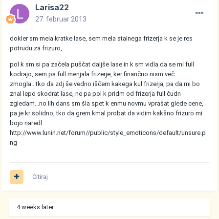
Larisa22
27. februar 2013
dokler sm mela kratke lase, sem mela stalnega frizerja k se je res
potrudu za frizuro,
pol k sm si pa začela puščat daljše lase in k sm vidla da se mi full
kodrajo, sem pa full menjala frizerje, ker finančno nism več
zmogla...tko da zdj še vedno iščem kakega kul frizerja, pa da mi bo
znal lepo skodrat lase, ne pa pol k pridm od frizerja full čudn
zgledam...no lih dans sm šla spet k enmu novmu vprašat glede cene,
pa je kr solidno, tko da grem kmal probat da vidim kakšno frizuro mi
bojo naredl
http://www.lunin.net/forum//public/style_emoticons/default/unsure.p
ng
Citiraj
4 weeks later...