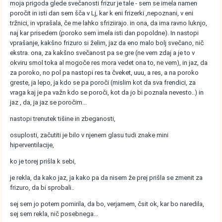
moja prigoda glede svečanosti frizur je tale - sem se imela namen
poročit in isti dan sem šča v Lj, kar k eni frizerki ,nepoznani, v eni
tržnici, in vprašala, če me lahko sfriziirajo. in ona, da ima ravno luknjo,
naj kar prisedem (poroko sem imela isti dan popoldne). In nastopi
vprašanje, kakšno frizuro si želim, jaz da eno malo bolj svečano, nič
ekstra. ona, za kakšno svečanost pa se gre (ne vem zdaj a je to v
okviru smol toka al mogoče res mora vedet ona to, ne vem), in jaz, da
za poroko, no pol pa nastopi res ta čveket, uuu, a res, a na poroko
greste, ja lepo, ja kdo se pa poroči (mislim kot da sva frendici, za
vraga kaj je pa važn kdo se poroči, kot da jo bi poznala nevesto..) in
jaz , da, ja jaz se poročim...
nastopi trenutek tišine in zbeganosti,
osuplosti, začutiti je bilo v njenem glasu tudi znake mini
hiperventilacije,
ko je torej prišla k sebi,
je rekla, da kako jaz, ja kako pa da nisem že prej prišla se zmenit za
frizuro, da bi sprobali..
sej sem jo potem pomirila, da bo, verjamem, čsit ok, kar bo naredila,
sej sem rekla, nič posebnega...