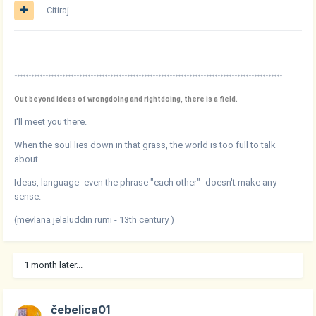
Citiraj
***********************************************************************************************
Out beyond ideas of wrongdoing and rightdoing, there is a field.
I'll meet you there.
When the soul lies down in that grass, the world is too full to talk
about.
Ideas, language -even the phrase "each other"- doesn't make any
sense.
(mevlana jelaluddin rumi - 13th century )
1 month later...
čebelica01