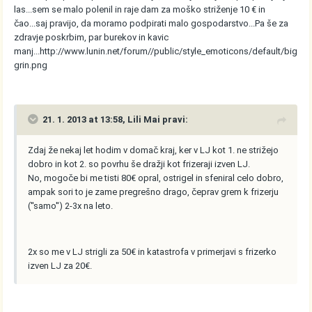
las...sem se malo polenil in raje dam za moško striženje 10 € in
čao...saj pravijo, da moramo podpirati malo gospodarstvo...Pa še za
zdravje poskrbim, par burekov in kavic
manj...
http://www.lunin.net/forum//public/style_emoticons/default/big
grin.png
21. 1. 2013 at 13:58, Lili Mai pravi:
Zdaj že nekaj let hodim v domač kraj, ker v LJ kot 1. ne strižejo
dobro in kot 2. so povrhu še dražji kot frizeraji izven LJ.
No, mogoče bi me tisti 80€ opral, ostrigel in sfeniral celo dobro,
ampak sori to je zame pregrešno drago, čeprav grem k frizerju
(''samo'') 2-3x na leto.
2x so me v LJ strigli za 50€ in katastrofa v primerjavi s frizerko
izven LJ za 20€.