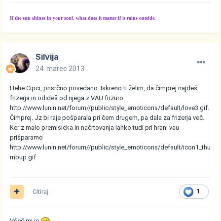
If the sun shines in your soul, what does it matter if it rains outside.
Silvija
24. marec 2013
Hehe Cipci, prisrčno povedano. Iskreno ti želim, da čimprej najdeš
frizerja in odideš od njega z VAU frizuro
http://www.lunin.net/forum//public/style_emoticons/default/love3.gif
.
Čimprej. Jz bi raje pošparala pri čem drugem, pa dala za frizerja več.
Ker z malo premisleka in načrtovanja lahko tudi pri hrani vau
prišparamo
http://www.lunin.net/forum//public/style_emoticons/default/icon1_thu
mbup.gif
Citiraj
1
Všeč mi je