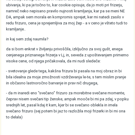
ubivanja, ki pa je točno to, kar cookie opisuje, da jo moti pri frizerju,
namreč neko nepisano pravilo nujnosti kramljanja, kar pa se meni NE
DA, ampak sem morala en kompromis sprejet, ker mi natedi zasilo v
redu frizuro, cena je sprejemljiva za moj žep - a v ceno je všteto tudi to
kramljanje..
in kaj sem zdaj naumila?
da si bom enkrat v življenju privoščila, izključno za svoj gušt, enega
cenjenega priznanega frizerja v Lj, in, seveda z upoštevanjem primerno
visoke cene, od njega pričakovala, da mi nudi sledeče:
- svetovanje glede tega, kakšna frizura bi pasala na moj obraz in bi
bila idealna za moje zmožnosti vzdrževanja le-te, s tem mislim pranje
in občasno lastnoročno barvanje in prav nič drugega,
- da m inaredi eno "svečano" frizuro za morebitne svečane momente,
čeprav nisem svečani tip ženske, ampak mooče bi mi pa zdaj, v popku
srednjih let, pasal kdaj it kam, kjer bi se svečano oblekla in imela
svečano frizuro (sej potem bi jaz to razložila moji frizerki in bi mi ona
to delala)