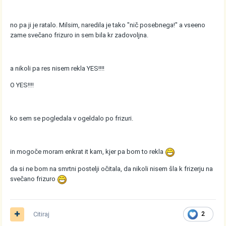
no pa ji je ratalo. Milsim, naredila je tako "nič posebnega!" a vseeno
zame svečano frizuro in sem bila kr zadovoljna.
a nikoli pa res nisem rekla YES!!!!
O YES!!!!
ko sem se pogledala v ogeldalo po frizuri.
in mogoče moram enkrat it kam, kjer pa bom to rekla
da si ne bom na smrtni postelji očitala, da nikoli nisem šla k frizerju na
svečano frizuro
Citiraj
2