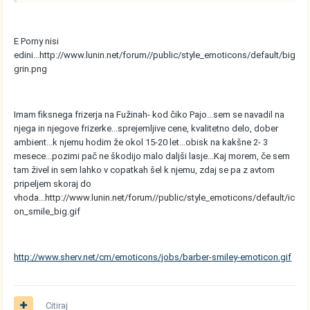
E Porny nisi
edini...
http://www.lunin.net/forum//public/style_emoticons/default/big
grin.png
Imam fiksnega frizerja na Fužinah- kod čiko Pajo...sem se navadil na
njega in njegove frizerke...sprejemljive cene, kvalitetno delo, dober
ambient...k njemu hodim že okol 15-20 let...obisk na kakšne 2- 3
mesece...pozimi pač ne škodijo malo daljši lasje...Kaj morem, če sem
tam živel in sem lahko v copatkah šel k njemu, zdaj se pa z avtom
pripeljem skoraj do
vhoda...
http://www.lunin.net/forum//public/style_emoticons/default/ic
on_smile_big.gif
http://www.sherv.net/cm/emoticons/jobs/barber-smiley-emoticon.gif
Citiraj