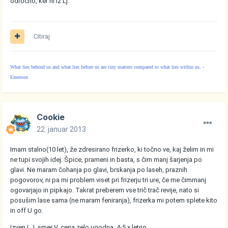
odročno, ker ni iz Lj.
Citiraj
What lies behind us and what lies before us are tiny matters compared to what lies within us. -
Emerson
Cookie
22. januar 2013
Imam stalno(10 let), že zdresirano frizerko, ki točno ve, kaj želim in mi
ne tupi svojih idej. Špice, prameni in basta, s čim manj šarjenja po
glavi. Ne maram čohanja po glavi, brskanja po laseh, praznih
pogovorov, ni pa mi problem viset pri frizerju tri ure, če me čimmanj
ogovarjajo in pipkajo. Takrat preberem vse trič trač revije, nato si
posušim lase sama (ne maram feniranja), frizerka mi potem splete kito
in off U go.
Izven LJ, smer V, cena zelo ugodna, 4-5 x letno.