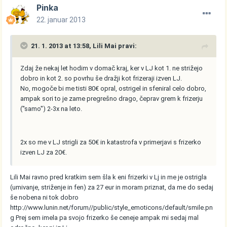
Pinka
22. januar 2013
21. 1. 2013 at 13:58, Lili Mai pravi:
Zdaj že nekaj let hodim v domač kraj, ker v LJ kot 1. ne strižejo
dobro in kot 2. so povrhu še dražji kot frizeraji izven LJ.
No, mogoče bi me tisti 80€ opral, ostrigel in sfeniral celo dobro,
ampak sori to je zame pregrešno drago, čeprav grem k frizerju
(''samo'') 2-3x na leto.
2x so me v LJ strigli za 50€ in katastrofa v primerjavi s frizerko
izven LJ za 20€.
Lili Mai ravno pred kratkim sem šla k eni frizerki v Lj in me je ostrigla
(umivanje, striženje in fen) za 27 eur in moram priznat, da me do sedaj
še nobena ni tok dobro
http://www.lunin.net/forum//public/style_emoticons/default/smile.pn
g
Prej sem imela pa svojo frizerko še ceneje ampak mi sedaj mal