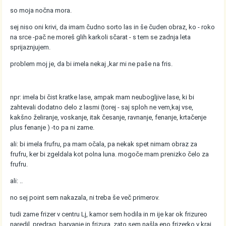
so moja nočna mora.
sej niso oni krivi, da imam čudno sorto las in še čuden obraz, ko - roko
na srce -pač ne moreš glih karkoli sčarat - s tem se zadnja leta
sprijaznjujem.
problem moj je, da bi imela nekaj ,kar mi ne paše na fris.
npr: imela bi čist kratke lase, ampak mam neubogljive lase, ki bi
zahtevali dodatno delo z lasmi (torej - saj sploh ne vem,kaj vse,
kakšno želiranje, voskanje, itak česanje, ravnanje, fenanje, krtačenje
plus fenanje ) -to pa ni zame.
ali: bi imela frufru, pa mam očala, pa nekak spet nimam obraz za
frufru, ker bi zgeldala kot polna luna. mogoče mam prenizko čelo za
frufru.
ali: ..
no sej point sem nakazala, ni treba še več primerov.
tudi zame frizer v centru Lj, kamor sem hodila in m ije kar ok frizureo
naredil, predrag. barvanje in frizura. zato sem našla eno frizerko v kraj