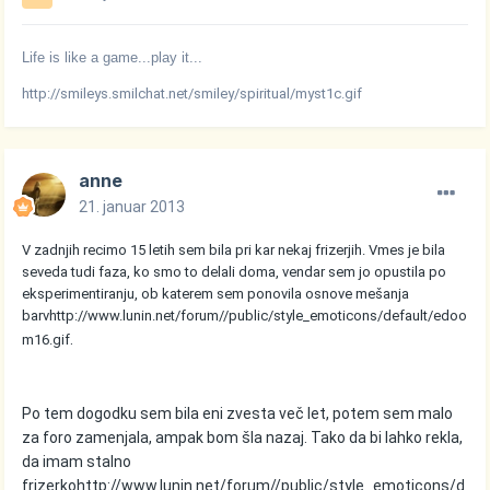
Life is like a game...play it...
http://smileys.smilchat.net/smiley/spiritual/myst1c.gif
anne
21. januar 2013
V zadnjih recimo 15 letih sem bila pri kar nekaj frizerjih. Vmes je bila
seveda tudi faza, ko smo to delali doma, vendar sem jo opustila po
eksperimentiranju, ob katerem sem ponovila osnove mešanja
barv
http://www.lunin.net/forum//public/style_emoticons/default/edoo
.
m16.gif
Po tem dogodku sem bila eni zvesta več let, potem sem malo
za foro zamenjala, ampak bom šla nazaj. Tako da bi lahko rekla,
da imam stalno
frizerko
http://www.lunin.net/forum//public/style_emoticons/d