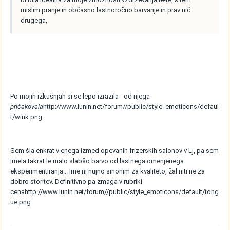
mislim pranje in občasno lastnoročno barvanje in prav nič
drugega,
Po mojih izkušnjah si se lepo izrazila - od njega
pričakovala
http://www.lunin.net/forum//public/style_emoticons/defaul
t/wink.png
.
Sem šla enkrat v enega izmed opevanih frizerskih salonov v Lj, pa sem
imela takrat le malo slabšo barvo od lastnega omenjenega
eksperimentiranja... Ime ni nujno sinonim za kvaliteto, žal niti ne za
dobro storitev. Definitivno pa zmaga v rubriki
cena
http://www.lunin.net/forum//public/style_emoticons/default/tong
ue.png