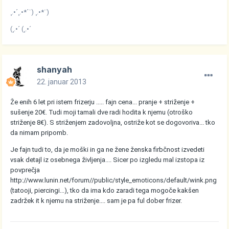
¸.•´¸.•*´¨) ¸.•*¨)
(¸.•´ (¸.•´
shanyah
22. januar 2013
Že enih 6 let pri istem frizerju ..... fajn cena... pranje + striženje +
sušenje 20€. Tudi moji tamali dve radi hodita k njemu (otroško
striženje 8€). S striženjem zadovoljna, ostriže kot se dogovoriva... tko
da nimam pripomb.
Je fajn tudi to, da je moški in ga ne žene ženska firbčnost izvedeti
vsak detajl iz osebnega življenja.... Sicer po izgledu mal izstopa iz
povprečja
http://www.lunin.net/forum//public/style_emoticons/default/wink.png
(tatooji, piercingi...), tko da ima kdo zaradi tega mogoče kakšen
zadržek it k njemu na striženje.... sam je pa ful dober frizer.