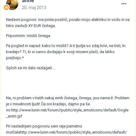
anne
20. maj 2013
Nedavni pogovor: me pride postrič, porabi mojo elektriko in vodo in na
hitro zasluži XY EUR čistega.
Pripomnim: misliš črnega.
Pa pogled in napad: kako to misliš? A ti ljudje so zdaj krivi, ne tisti, ki
kradejo? Ti, ki si samo dodajajo k svoji mizerni plači, da lahko
preživijo.*
Sploh se mi dalo razlagati...
Ne, ni problem v tistih nekaj evrih čistega, črnega, you name it. Problem
je v miselnosti ljudi! Če oni kradejo, dajmo pa še
mi.
http://www.lunin.net/forum//public/style_emoticons/default/Oogle
_anim.gif
Pri naslednjem pogovoru sem raje pametno
molčala
http://www.lunin.net/forum//public/style_emoticons/default/