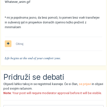
Whatever_anim.gif
* mi je popolnoma jasno, da brez pomoči, to pomeni brez vseh transferjev
in subvencij ipd in prispevkov domačih izjemno težko preživiš z
minimalcem
Citiraj
Life begins at the end of your comfort zone.
Pridruži se debati
Objaviš lahko takoj in se registriraš kasneje. Če si član,
se prijavi
in objavi
pod svojim računom.
Note:
Your post will require moderator approval before it will be visible.