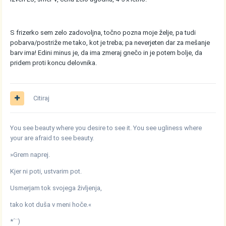
S frizerko sem zelo zadovoljna, točno pozna moje želje, pa tudi
pobarva/postriže me tako, kot je treba; pa neverjeten dar za mešanje
barv ima! Edini minus je, da ima zmeraj gnečo in je potem bolje, da
pridem proti koncu delovnika.
Citiraj
You see beauty where you desire to see it. You see ugliness where
your are afraid to see beauty.
»Grem naprej.
Kjer ni poti, ustvarim pot.
Usmerjam tok svojega življenja,
tako kot duša v meni hoče.«
*´¨)