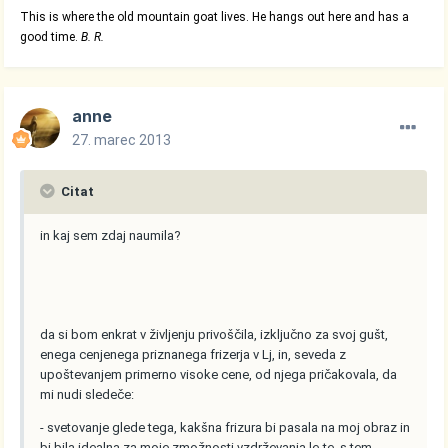
This is where the old mountain goat lives. He hangs out here and has a
good time.
B. R.
anne
27. marec 2013
Citat
in kaj sem zdaj naumila?
da si bom enkrat v življenju privoščila, izključno za svoj gušt,
enega cenjenega priznanega frizerja v Lj, in, seveda z
upoštevanjem primerno visoke cene, od njega pričakovala, da
mi nudi sledeče:
- svetovanje glede tega, kakšna frizura bi pasala na moj obraz in
bi bila idealna za moje zmožnosti vzdrževanja le-te, s tem