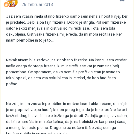
26. februar 2013
Jaz sem včasih imela stalno frizerko samo sem nehala hodit k njej, ker
je predaleč. Je bila pa fajn frizerka. Dobro je strigla. Pol sem frizerske
salone skoz menjavala in čist vsi so mi rečli lase. Total sem bila
oskubljena. Čist vsaka frizerka mi je rekla, da mi mora rečit lase, ker
imam premočne in to je to...
Nekak nisem bila zadovoljna z nobeno frizerko. Na koncu sem vendar
našla enega dobrega frizerja, ki mi ne reči lase kar je zame najbolj
pomembno. Se spomnem, da ko sem šla prvič k njemu je ravno to
takoj opazil, da sem vsa oskubljena in je rekel, da kdo hudiča to
počne....
No zdaj imam znova lepe, obilne in močne lase. Lahko rečem, da mi jih
je on popravil. Je pa hudič, ker on poleg tega, da je frizer počne še pet
tavžent drugih stvari in zelo težko ga je dobit. Zadnjič grem jaz v salon,
da bi se naročila in mi reče šefica, da je na bolniški že kar precej časa,
a meni griva raste pismo. Drugemu pa nočem it. No zdaj sem ga
končno dobila in se naročila aleluja...