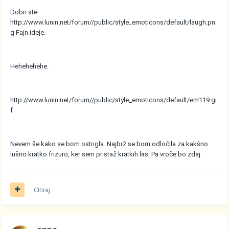
Dobri ste.
http://www.lunin.net/forum//public/style_emoticons/default/laugh.pn
g
Fajn ideje.
Hehehehehe.
http://www.lunin.net/forum//public/style_emoticons/default/em119.gi
f
Nevem še kako se bom ostrigla. Najbrž se bom odločila za kakšno
lušno kratko frizuro, ker sem pristaž kratkih las. Pa vroče bo zdaj.
Citiraj