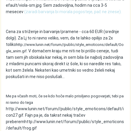
efault/viola-sm.jpg
. Sem zadovoljna, hodim na cca 3-5
mesecev
(zaradi barvanja bi morala pogosteje, pač ne znese).
Cena za striženje in barvanje/pramene - cca 60 EUR (srednje
dolgi). Za Lj to ni ravno veliko, vem, da te lahko opilijo za 2x
toliko
http://www.lunin.net/forum//public/style_emoticons/default/Oo
. V domačem kraju me niti ne bi prišlo ceneje, tudi
gle_anim.gif
tam sem jih obiskala kar nekaj, in s
em bila še najbolj zadovoljna
z mladimi puncami skoraj direkt iz šole, ki so naredile res tako,
kot sem želela. Nekateri kao umetniki so vedno želeli nekaj
poskušati in me niso poslušali...
Me pa včasih moti, če se kdo hoče malo prisiljeno pogovarjati, tebi pa
ni ravno do tega
http://www.lunin.net/forum//public/style_emoticons/default/i
con27.gif
. Fajn pa je, da takrat nekaj tračev
preberem
http://www.lunin.net/forum//public/style_emoticons
/default/frog.gif