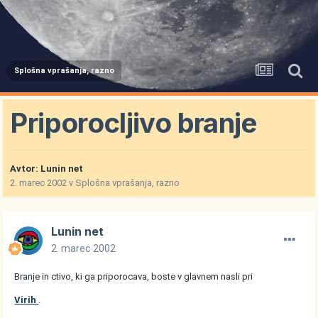
Splošna vprašanja, razno
Priporocljivo branje
Avtor:
Lunin net
2. marec 2002
v
Splošna vprašanja, razno
Lunin net
2. marec 2002
Branje in ctivo, ki ga priporocava, boste v glavnem nasli pri
Virih
.