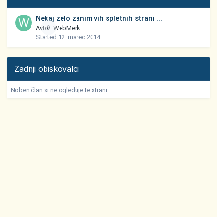
Nekaj zelo zanimivih spletnih strani ...
Avtor:
0
WebMerk
Started
12. marec 2014
Zadnji obiskovalci
Noben član si ne ogleduje te strani.