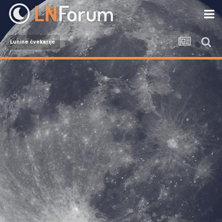
Lunine čvekarije