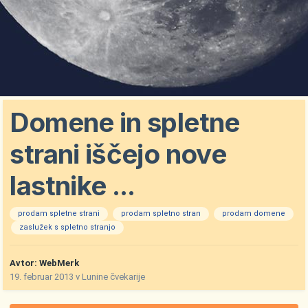
Domene in spletne
strani iščejo nove
lastnike ...
prodam spletne strani
prodam spletno stran
prodam domene
zaslužek s spletno stranjo
Avtor:
WebMerk
19. februar 2013
v
Lunine čvekarije