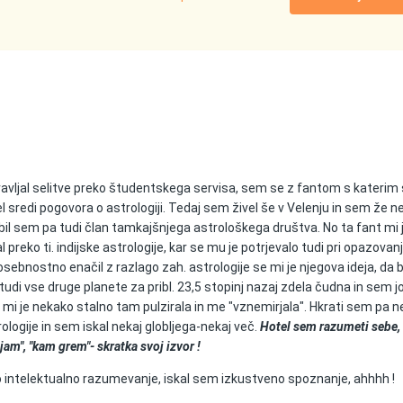
pravljal selitve preko študentskega servisa, sem se z fantom s katerim
l sredi pogovora o astrologiji. Tedaj sem živel še v Velenju in sem že ne
bil sem pa tudi član tamkajšnjega astrološkega društva. No ta fant mi 
 preko ti. indijske astrologije, kar se mu je potrjevalo tudi pri opazovan
 osebnostno enačil z razlago zah. astrologije se mi je njegova ideja, da b
udi vse druge planete za pribl. 23,5 stopinj nazaj zdela čudna in sem j
 mi je nekako stalno tam pulzirala in me "vznemirjala". Hkrati sem pa n
ologije in sem iskal nekaj globljega-nekaj več.
Hotel sem razumeti sebe,
jam", "kam grem"- skratka svoj izvor !
 intelektualno razumevanje, iskal sem izkustveno spoznanje, ahhhh !