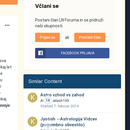
Včlani se
Postani član LN Foruma in se pridruži
naši skupnosti.
Prijavi se
ali
Postani član
FACEBOOK PRIJAVA
 sva
kaj let
je
ju
Similar Content
i
o
Astro vzhod vs zahod
ekaj
Avtor:
18
kailash159
 svojo
Started
7. februar 2014
Jyotish --Astrologija Vidcev
(pomembno obvestilo)
0