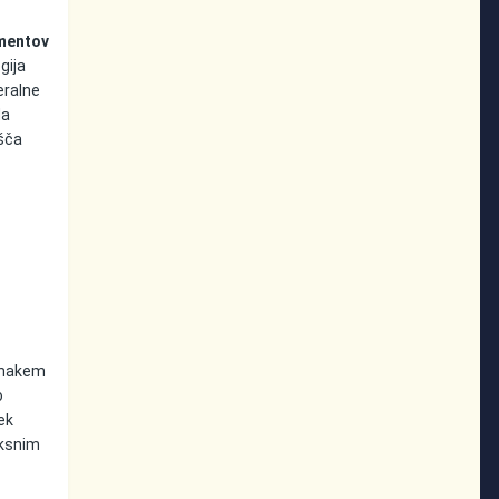
ementov
gija
eralne
da
ušča
 enakem
o
ek
iksnim