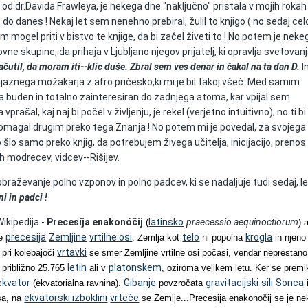
"
od dr.Davida Frawleya, je nekega dne "naključno" pristala v mojih rokah 
 do danes ! Nekaj let sem nenehno prebiral, žulil to knjigo ( no sedaj ce
em mogel priti v bistvo te knjige, da bi začel živeti to ! No potem je nek
ovne skupine, da prihaja v Ljubljano njegov prijatelj, ki opravlja svetovanj
čutil, da moram iti--klic duše. Zbral sem ves denar in čakal na ta dan D.
I
aznega možakarja z afro pričesko,ki mi je bil takoj všeč. Med samim
buden in totalno zainteresiran do zadnjega atoma, kar vpijal sem
prašal, kaj naj bi počel v življenju, je rekel (verjetno intuitivno); no ti bi
Pomagal drugim preko tega Znanja ! No potem mi je povedal, za svojega
 šlo samo preko knjig, da potrebujem živega učitelja, inicijacijo, prenos
ih modrecev, vidcev--Rišijev.
braževanje polno vzponov in polno padcev, ki se nadaljuje tudi sedaj, l
i in padci !
Wikipedija -
Precesíja enakonóčij
latinsko
praecessio aequinoctiorum
(
) a
precesija
Zemljine
vrtilne osi
telo
krogla
e
. Zemlja kot
ni popolna
in njeno
vrtavki
 pri kolebajoči
se smer Zemljine vrtilne osi počasi, vendar neprestano
letih
platonskem
 približno 25.765
ali v
, oziroma velikem letu. Ker se premi
ekvator
Gibanje
gravitacijski
sili
Sonca
(ekvatorialna ravnina).
povzročata
ekvatorski izboklini
vrteče
esa, na
se Zemlje...
Precesija enakonočij se je ne