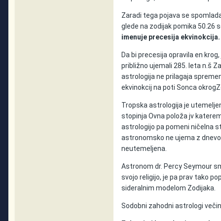
Zaradi tega pojava se spomladan
glede na zodijak pomika 50.26 
imenuje precesija ekvinokcija.
Da bi precesija opravila en krog, 
približno ujemali 285. leta n.š 
astrologija ne prilagaja spremem
ekvinokcij na poti Sonca okrogZe
Tropska astrologija je utemeljen
stopinja Ovna položa jv kater
astrologijo pa pomeni ničelna s
astronomsko ne ujema z dnevom
neutemeljena.
Astronom dr. Percy Seymour smatr
svojo religijo, je pa prav tako p
sideralnim modelom Zodijaka.
Sodobni zahodni astrologi veči