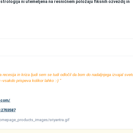
strologija ni utemeljena na resničnem položaju fiksnih ozvezdij in
 recesija in kriza ljudi sem se tudi odločil da bom do nadaljnjega izvajal sve
--vsakdo prispeva kolikor lahko :-) "
s.com/
12703587
homepage_products_images/sriyantra.gif