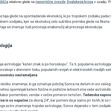
dišča
nepomične zvezde
živalskega kroga
relativno glede na
v ozadju. 
nastaja glede na spomladanski ekvinokcij, ki po tropskem zodiaku pada 
lnem zodijaku, kjer se ekvinokcij zelo subtilno premika glede na fiksna
staja se imenuje tudi precesija enakonočij ali precesija ekvinokcija.
ologija
ja astrologije "kateri znak si po horoskopu". Ta ti. popularna astrologija
oskopi v dnevnem tisku, popularnih revijah in elektronskih medijih se
onomsko neutemeljena
.
trološko znamenje, ki ga označuje položaj Sonca na datum in uro vašeg
nehno spominjali katere fizične in psihične latnosti ima vaše astrološk
ekakor pomemben, vendar v večini primerov netočen.
Tedenske napoved
točne in so napačne
za skoraj 24°, kar pomeni da je samo pri tistih, ki so r
ega astro znamenja tropske astrologije, Sonce dejansko v tem zodija