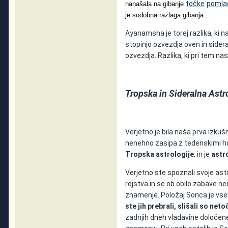
točke
pomla
nanašala na gibanje
je sodobna razlaga gibanja...
Ayanamsha je torej razlika, ki 
stopinjo ozvezdja oven in sidera
ozvezdja. Razlika, ki pri tem na
Tropska in Sideralna Astr
Verjetno je bila naša prva izkušn
nenehno zasipa z tedenskimi hor
Tropska astrologije
, in je
astr
Verjetno ste spoznali svoje as
rojstva in se ob obilo zabave ne
znamenje. Položaj Sonca je vs
ste jih prebrali, slišali so ne
zadnjih dneh vladavine določen