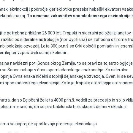
ski ekvinokcij ( področje kjer ekliptike preseka nebeški ekvator) vsako
sekunde nazaj.
To nenehna zakasnitev spomladanskega ekvinokcija 
ji je potrebno približno 26 000 let. Tropski in sideralni položaji planetov,
Za razliko od sideralne astrologije (npr. Jyotisha) se zahodna oziroma t
bi položaja ozvezdij. Leta 300 pr.n.š so Grki določili pomladni in jesens
mlej ter vzpostavili solarni koledar.
a na navidezni poti Sonca okrog Zemlje, to se pravi za to astrologijo je
em se Sonce nahaja v času spomladanskega enakonočja. Za sideralno
topinja Ovna enaka ničelni stopinji dejanskega ozvezdja, Oven, ki se s
 spomladanskega ekvinokcija. Zato je tropska astrologija astronom
a, da so Egipčani že leta 4000 pr.n.š. vedeli za precesijo in so jo vklju
opolnoma resnično, da so prvi babilonski horoskopi izdelani v skladu z
noma še naprej ne upoštevajo precesije ekvonokcija.