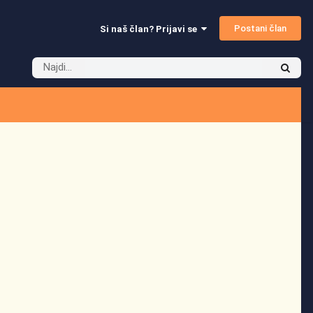
Postani član
Si naš član? Prijavi se