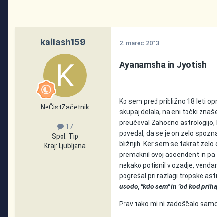
kailash159
2. marec 2013
Ayanamsha in Jyotish
Ko sem pred približno 18 leti o
NeČistZačetnik
skupaj delala, na eni točki znaše
preučeval Zahodno astrologijo, 
17
povedal, da se je on zelo spoznal
Spol:
Tip
bližnjih. Ker sem se takrat zelo
Kraj:
Ljubljana
premaknil svoj ascendent in pa t
nekako potisnil v ozadje, vendar
pogrešal pri razlagi tropske astr
usodo, "kdo sem" in "od kod priha
Prav tako mi ni zadoščalo samo