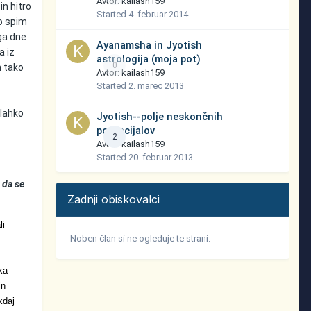
Avtor:
kailash159
in hitro
Started
4. februar 2014
lo spim
ega dne
Ayanamsha in Jyotish
a iz
astrologija (moja pot)
0
n tako
Avtor:
kailash159
Started
2. marec 2013
 lahko
Jyotish--polje neskončnih
potencijalov
2
Avtor:
kailash159
Started
20. februar 2013
e
da se
Zadnji obiskovalci
li
Noben član si ne ogleduje te strani.
ka
in
kdaj