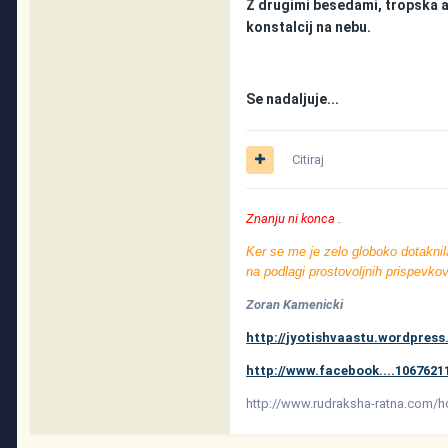
Z drugimi besedami, tropska a
konstalcij na nebu.
Se nadaljuje...
Citiraj
Znanju ni konca .
Ker se me je zelo globoko dotaknila
na podlagi prostovoljnih prispevkov
Zoran Kamenicki
http://jyotishvaastu.wordpres
http://www.facebook....1067621
http://www.rudraksha-ratna.com/