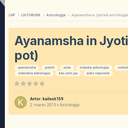
LNF
LN FORUMI
Astrologija
Ayanamsha in Jyotish astrologija
Ayanamsha in Jyoti
pot)
ayanamsha
jyotish
vede
indijska astrologija
svetlo
sideralna astrologija
kdo sem jaz
astro napovedi
Avtor:
kailash159
2. marec 2013
v
Astrologija