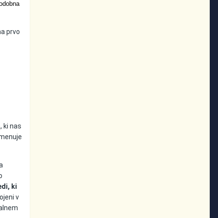
Podobna
na prvo
, ki nas
imenuje
a
o
i, ki
ojeni v
kalnem