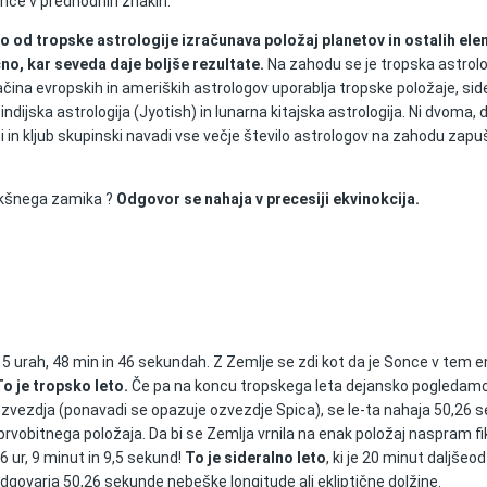
once v predhodnih znakih.
ko od tropske astrologije izračunava položaj planetov in ostalih el
o, kar seveda daje boljše rezultate.
Na zahodu se je tropska astrolo
ina evropskih in ameriških astrologov uporablja tropske položaje, sid
ndijska astrologija (Jyotish) in lunarna kitajska astrologija. Ni dvoma, 
 in kljub skupinski navadi vse večje število astrologov na zahodu zap
takšnega zamika ?
Odgovor se nahaja v precesiji ekvinokcija.
 5 urah, 48 min in 46 sekundah. Z Zemlje se zdi kot da je Sonce v tem
To je tropsko leto.
Če pa na koncu tropskega leta dejansko pogledam
ozvezdja (ponavadi se opazuje ozvezdje Spica), se le-ta nahaja 50,26 s
rvobitnega položaja. Da bi se Zemlja vrnila na enak položaj naspram f
6 ur, 9 minut in 9,5 sekund!
To je sideralno leto
, ki je 20 minut daljšeod
dgovarja 50,26 sekunde nebeške longitude ali ekliptične dolžine.