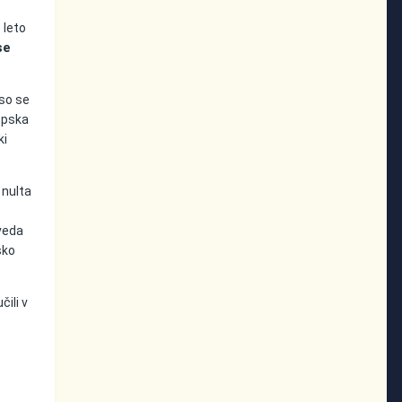
 leto
se
 so se
ropska
ki
 nulta
eveda
sko
čili v