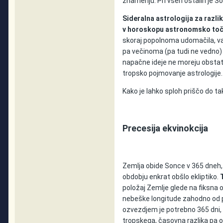
znamenju. Pri vseh ostalih je S
Sideralna astrologija za razli
v horoskopu astronomsko točn
skoraj popolnoma udomačila, vač
pa večinoma (pa tudi ne vedno) i
napačne ideje ne moreju obstati
tropsko pojmovanje astrologije.
Kako je lahko sploh priščo do 
Precesija ekvinokcija
Zemlja obide Sonce v 365 dneh,
obdobju enkrat obšlo ekliptiko.
položaj Zemlje glede na fiksna 
nebeške longitude zahodno od p
ozvezdjem je potrebno 365 dni, 
tropskega, časovna razlika pa o