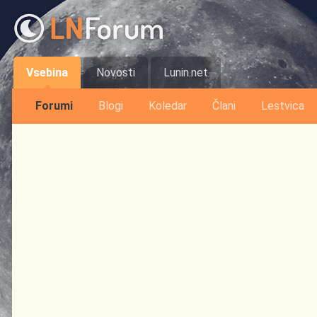
Vsebina
Novosti
Lunin.net
Forumi
Blogi
Koledar
Člani
Lestvica