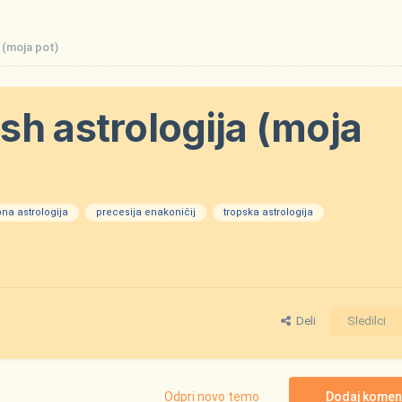
 (moja pot)
sh astrologija (moja
bna astrologija
precesija enakoničij
tropska astrologija
Deli
Sledilci
Odpri novo temo
Dodaj komen