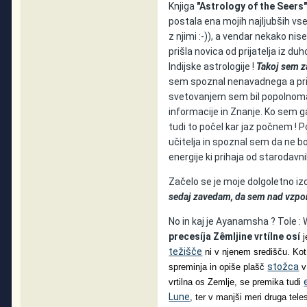
Knjiga
"Astrology of the Seers
postala ena mojih najljubših vse
z njimi :-)), a vendar nekako nis
prišla novica od prijatelja iz duh
Indijske astrologije !
Takoj sem za
sem spoznal nenavadnega a prij
svetovanjem sem bil popolnoma 
informacije in Znanje. Ko sem ga v
tudi to počel kar jaz počnem ! 
učitelja in spoznal sem da ne bo
energije ki prihaja od starodavn
Začelo se je moje dolgoletno izo
sedaj zavedam, da sem nad vzpon
No in kaj je Ayanamsha ? Tole : 
precesíja Zêmljine vrtílne osí
j
težišče
ni v njenem središču. Kot
stožca
spreminja in opiše plašč
v
vrtilna os Zemlje, se premika tudi
Lune
, ter v manjši meri druga tel