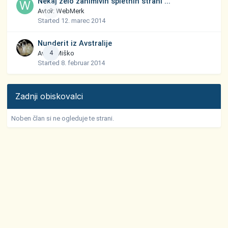
Nekaj zelo zanimivih spletnih strani ...
Avtor:
0
WebMerk
Started
12. marec 2014
Nunderit iz Avstralije
Avtor:
4
Miško
Started
8. februar 2014
Zadnji obiskovalci
Noben član si ne ogleduje te strani.