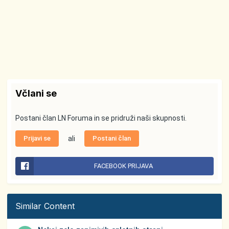
Včlani se
Postani član LN Foruma in se pridruži naši skupnosti.
Prijavi se
ali
Postani član
FACEBOOK PRIJAVA
Similar Content