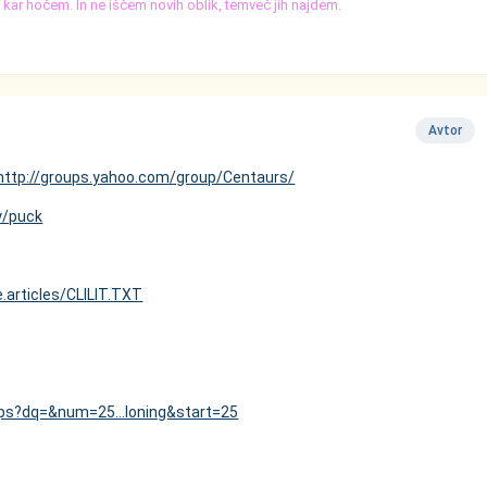
o, kar hočem. In ne iščem novih oblik, temveč jih najdem.
Avtor
http://groups.yahoo.com/group/Centaurs/
y/puck
e.articles/CLILIT.TXT
ups?dq=&num=25...loning&start=25