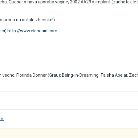
eba, Quaoar = nova uporaba vagine; 2002 AA29 = implant (zachetek let
bosumna na ostale zhenske!).
anci)
http://www.cloneaid.com
 vedno: Florinda Donner (Grau): Being-in-Dreaming, Taisha Abelar, Zec
ck