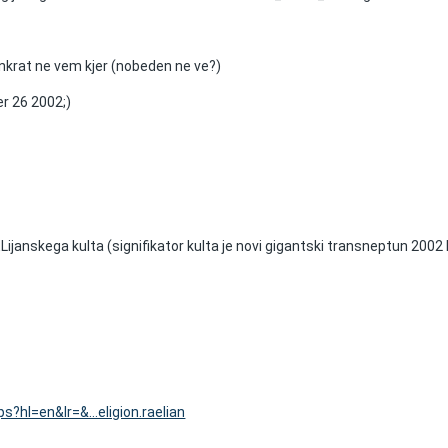
enkrat ne vem kjer (nobeden ne ve?)
r 26 2002;)
ELijanskega kulta (signifikator kulta je novi gigantski transneptun 2002
?hl=en&lr=&...eligion.raelian