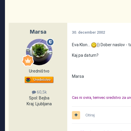
Marsa
30. december 2002
Eva Klon...
)) Dober naslov - t
Kaj pa datum?
Uredništvo
Marsa
60,5k
Cas ni ovira, temvec sredstvo za u
Spol:
Bejba
Kraj:
Ljubljana
Citiraj