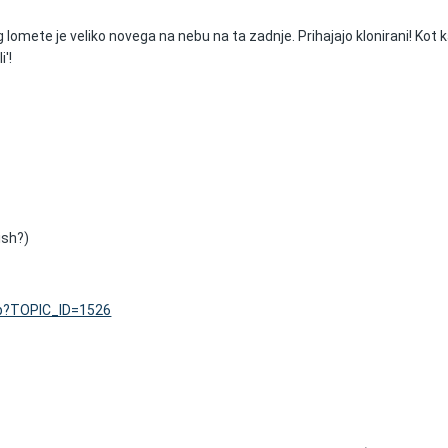
lomete je veliko novega na nebu na ta zadnje. Prihajajo klonirani! Kot 
i'!
ish?)
asp?TOPIC_ID=1526