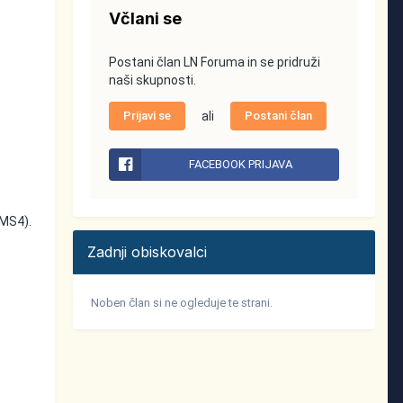
Včlani se
Postani član LN Foruma in se pridruži
naši skupnosti.
Prijavi se
ali
Postani član
FACEBOOK PRIJAVA
 MS4).
Zadnji obiskovalci
Noben član si ne ogleduje te strani.