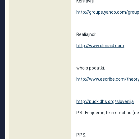
Kentavrji:
http://groups.yahoo.com/gro
Realiajnci:
http://www.clonaid.com
whois podatki:
http://www.escribe.com/theo
http://puck.dhs.org/slovenija
P.S.: Fenjsemejte in srechno (n
P.P.S.