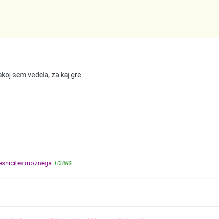
akoj sem vedela, za kaj gre....
resnicitev moznega.
I CHING