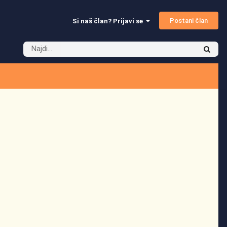
Postani član
Si naš član? Prijavi se