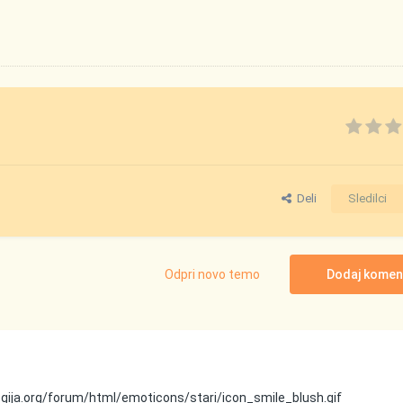
Deli
Sledilci
Odpri novo temo
Dodaj komen
ogija.org/forum/html/emoticons/stari/icon_smile_blush.gif