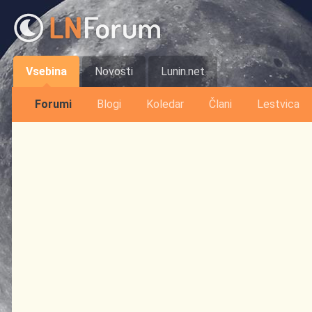
Vsebina
Novosti
Lunin.net
Forumi
Blogi
Koledar
Člani
Lestvica