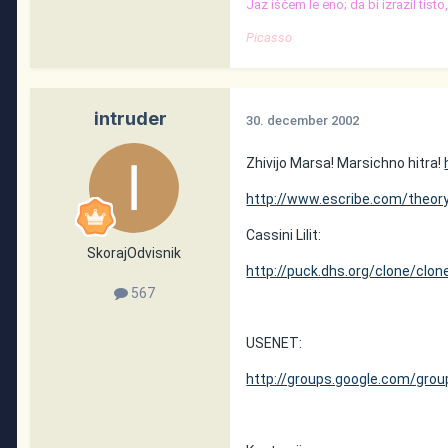
Jaz iščem le eno; da bi izrazil tist
Picasso
intruder
30. december 2002
Zhivijo Marsa! Marsichno hitra!
http://www.escribe.com/theor
Cassini Lilit:
SkorajOdvisnik
http://puck.dhs.org/clone/clon
567
USENET:
http://groups.google.com/gro