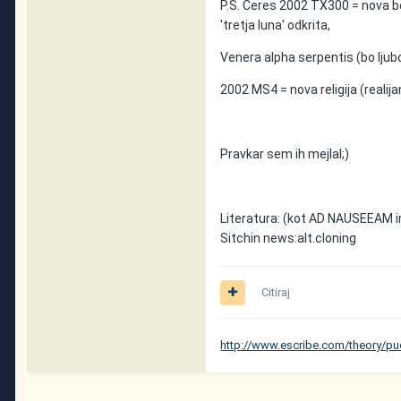
P.S. Ceres 2002 TX300 = nova b
'tretja luna' odkrita,
Venera alpha serpentis (bo lju
2002 MS4 = nova religija (realij
Pravkar sem ih mejlal;)
Literatura: (kot AD NAUSEEAM in
Sitchin news:alt.cloning
Citiraj
http://www.escribe.com/theory/pu