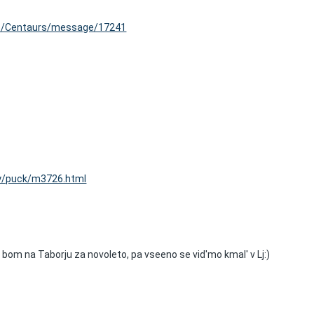
up/Centaurs/message/17241
ry/puck/m3726.html
e bom na Taborju za novoleto, pa vseeno se vid'mo kmal' v Lj:)