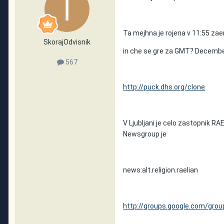
Ta mejhna je rojena v 11:55 za
SkorajOdvisnik
in che se gre za GMT? Decembe
567
http://puck.dhs.org/clone
V Ljubljani je celo zastopnik RA
Newsgroup je
news:alt.religion.raelian
http://groups.google.com/groups