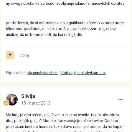
njihovega obstanka splošno izboljšanje bilanc farmacevtskih obratov
predvidevam, da si dal znanstveno signifikantno število vzorcev sode
bikarbone analizirati, da lahko trdiš, da vsebuje arzen - daj, objavi
analize, da ne bomo mislili, da kar nekaj trdiš.
Citiraj
Priporočam:
slo.mindwizard.net
,
bioterapija.mindwizard.net
Silvija
15. marec 2013
Ma ludi, jz vam rečem, da uživamo in jemo svašta. Naj bi bile zdrave
ribe, pa kje jih gojijo? Morske ribe vsebujejo težke kovine. Osebno
poskušam imet do hrane en tak zdravo razumski odnos, da ne kupim