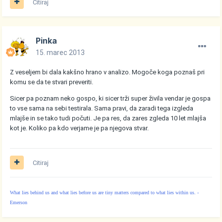
Citiraj
Pinka
15. marec 2013
Z veseljem bi dala kakšno hrano v analizo. Mogoče koga poznaš pri
komu se da te stvari preveriti.
Sicer pa poznam neko gospo, ki sicer trži super živila vendar je gospa
to vse sama na sebi testirala. Sama pravi, da zaradi tega izgleda
mlajše in se tako tudi počuti. Je pa res, da zares zgleda 10 let mlajša
kot je. Koliko pa kdo verjame je pa njegova stvar.
Citiraj
What lies behind us and what lies before us are tiny matters compared to what lies within us. -
Emerson