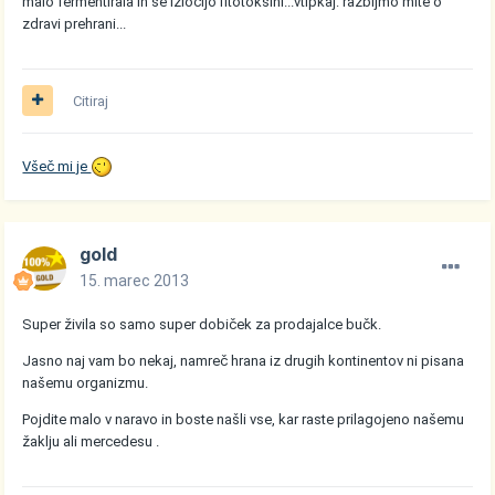
malo fermentirala in se izločijo fitotoksini...vtipkaj: razbijmo mite o
zdravi prehrani...
Citiraj
Všeč mi je
gold
15. marec 2013
Super živila so samo super dobiček za prodajalce bučk.
Jasno naj vam bo nekaj, namreč hrana iz drugih kontinentov ni pisana
našemu organizmu.
Pojdite malo v naravo in boste našli vse, kar raste prilagojeno našemu
žaklju ali mercedesu .