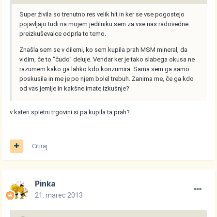
Super živila so trenutno res velik hit in ker se vse pogostejo
pojavljajo tudi na mojem jedilniku sem za vse nas radovedne
preizkuševalce odprla to temo.
Znašla sem se v dilemi, ko sem kupila prah MSM mineral, da
vidim, če to "čudo" deluje. Vendar ker je tako slabega okusa ne
razumem kako ga lahko kdo konzumira. Sama sem ga samo
poskusila in me je po njem bolel trebuh. Zanima me, če ga kdo
od vas jemlje in kakšne imate izkušnje?
v kateri spletni trgovini si pa kupila ta prah?
Citiraj
Pinka
21. marec 2013