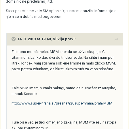
doma nič ne predelamo) itd.
Sicer pa reklame za MSM sploh nikjer nisem opazila. Informacijo o
njem sem dobila med pogovorom.
14. 3. 2013 at 19:48, Silvija pravi:
Z limono moraš mešat MSM, menda se uživa skupaj s C
vitaminom. Lahko daš dva do tri deci vode. Na šihtu imam pol
litrski lonček, vanj stisnem sok ene limone in malo žličko MSM,
pa to potem zdrinkam, da hkrati skrbim tudi za vnos tekočine.
Tale MSM imam, v enaki pakngi, samo da ni uvožen iz Kitajske,
ampak Kanade.
http://www.super-hrana.si/presna%20superhrana/prah/MSM
Tule piše več, je tudi omenjeno zakaj naj MSM v telesu nastopa
skupaj z vitaminom C: