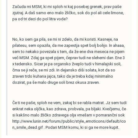
Začuda mi MSM, ki mi sploh ni kaj posebej grenek, prav paše
zjutraj. A daš samo eno malo žličko, sok do pol ali cele limone,
pa od tri deci do pol litra vode?
No, ko sem ga pila, se mi ni zdelo, da mi koristi. Kasneje, na
pilatesu, sem opazila, da me zapestja spet bolj bolijo. In ahaaa,
sem to nekako povezala s tem, da že ene dva meseca ne pijem
več MSM. Zdaj ga spet pijem, čeprav tudi ne sleherni dan. Ene 3
x tedensko. Sicer je pa organsko žveplo tudi v himalajski soli,
črna se ji reče, se mi zdi. In dejansko diši solata, kot da so
zraven trdo kuhana jajca, tako da je treba kdaj minimalno
dozirat, pa še malo druge soli brez okusa zraven.
Če ti ne paše, sploh ne vem, zakaj bi se rabla matrat. Jz sem tudi
enkrat neka oljčka, kao zdrava, probvala, pa bljaki. Kvečjemu, če
si kakšno malo žličko zdravega olja vmešam v pomarančni sok
http://www.lunin.net/forum//public/style_emoticons/default/ico
n_smile_dead.gif
. Podari MSM komu, ki si ga ne more kupit.