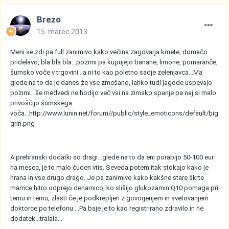
Brezo
15. marec 2013
Meni se zdi pa full zanimivo kako večina zagovarja kmete, domačo
pridelavo, bla bla bla...pozimi pa kupujejo banane, limone, pomaranče,
šumsko voče v trgovini...a ni to kao poletno sadje zelenjavca...Ma
glede na to da je danes že vse zmešano, lahko tudi jagode uspevajo
pozimi...še medvedi ne hodijo več vsi na zimsko spanje pa naj si malo
privoščijo šumskega
voča...
http://www.lunin.net/forum//public/style_emoticons/default/big
grin.png
A prehranski dodatki so dragi...glede na to da eni porabijo 50-100 eur
na mesec, je to malo čuden vtis. Seveda potem itak stokajo kako je
hrana in vse drugo drago. Je pa zanimivo kako kakšne stare škrte
mamce hitro odprejo denarnico, ko slišijo glukozamin Q10 pomaga pri
temu in temu, zlasti če je podkrepljen z govorjenjem in svetovanjem
doktorce po telefonu....Pa baje je to kao registrirano zdravilo in ne
dodatek...tralala...