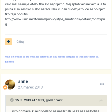
celo mal se mi je vrtelo, tko zlo neprijetno. Sej sploh več ne vem a je to
psiha al mi res tko slabo naredi. Nek čuden čudež je to, če se po njem
tko fajn počutiš
http://www.lunin.net/forum//public/style_emoticons/default/ohmy.pn
g
Citiraj
What lies behind us and what lies before us are tiny matters compared to what lies within us. -
Emerson
anne
27. marec 2013
15. 3. 2013 at 10:39, gold pravi:
Tisto domače, ki je pridelano na naših tleh, je za nas najboljše