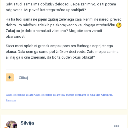
Silvija tudi sama ima občutljiv želodec. Je pa zanimivo, da ti potem
odgovarja. Mi poveš katerega točno uporabljaš?
Ha ha tudi sama ne pijem zjutraj zelenega čaja, ker mi ne naredi preveč
dobro. Po mlečnih izdelkih pa skoraj vedno kaj dogaja v trebuščku
Zakaj pa je dobro namakati z limono? Mogoče sam zaradi
obarvanosti.
Sicer meni sploh ni grenak ampak prov res čudnega neprijetnega
okusa. Dala sem ga samo pol žličke v deci vode. Zato me pa zanima
ali naj ga s čim zmešam, da bo ta čuden okus oblažil?
Citiraj
What lies behind us and what lies before us are tiny matters compared to what lies within us. -
Emerson
Silvija