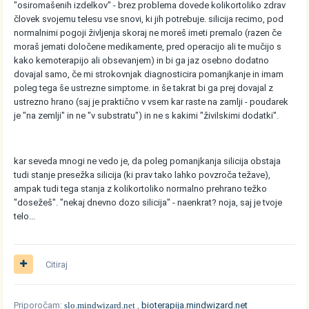
"osiromašenih izdelkov" - brez problema dovede kolikortoliko zdrav
človek svojemu telesu vse snovi, ki jih potrebuje. silicija recimo, pod
normalnimi pogoji življenja skoraj ne moreš imeti premalo (razen če
moraš jemati določene medikamente, pred operacijo ali te mučijo s
kako kemoterapijo ali obsevanjem) in bi ga jaz osebno dodatno
dovajal samo, če mi strokovnjak diagnosticira pomanjkanje in imam
poleg tega še ustrezne simptome. in še takrat bi ga prej dovajal z
ustrezno hrano (saj je praktično v vsem kar raste na zamlji - poudarek
je "na zemlji" in ne "v substratu") in ne s kakimi "živilskimi dodatki".
kar seveda mnogi ne vedo je, da poleg pomanjkanja silicija obstaja
tudi stanje presežka silicija (ki prav tako lahko povzroča težave),
ampak tudi tega stanja z kolikortoliko normalno prehrano težko
"dosežeš". "nekaj dnevno dozo silicija" - naenkrat? noja, saj je tvoje
telo...
Citiraj
Priporočam:
slo.mindwizard.net
,
bioterapija.mindwizard.net