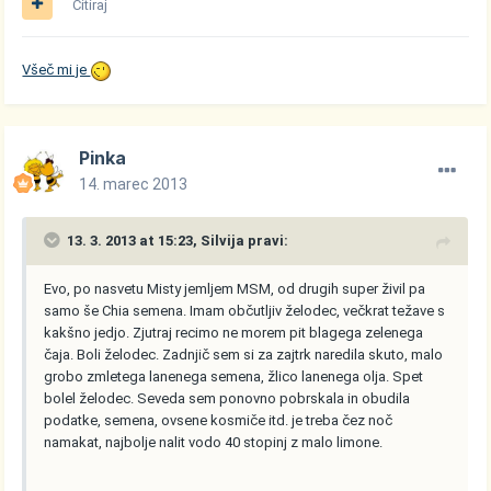
Citiraj
Všeč mi je
Pinka
14. marec 2013
13. 3. 2013 at 15:23, Silvija pravi:
Evo, po nasvetu Misty jemljem MSM, od drugih super živil pa
samo še Chia semena. Imam občutljiv želodec, večkrat težave s
kakšno jedjo. Zjutraj recimo ne morem pit blagega zelenega
čaja. Boli želodec. Zadnjič sem si za zajtrk naredila skuto, malo
grobo zmletega lanenega semena, žlico lanenega olja. Spet
bolel želodec. Seveda sem ponovno pobrskala in obudila
podatke, semena, ovsene kosmiče itd. je treba čez noč
namakat, najbolje nalit vodo 40 stopinj z malo limone.