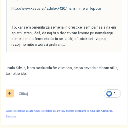
http://www.kasca.si/izdelek/420/msm_mineral_lepote
To, kar sem omenila za semena in oreščke, sem pa našla na eni
spletni strani, češ, da naj bi s dodatkom limone pri namakanju
semena malo fermentirala in se izločijo fitotoksini...vtipkaj:
razbijmo mite o zdravi prehrani...
Hvala Silvija, bom poskusila še z limono, se pa seveda ne bom silila,
če ne bo šlo.
Citiraj
1
What lies behind us and what lies before us are tiny matters compared to what lies within us. -
Emerson