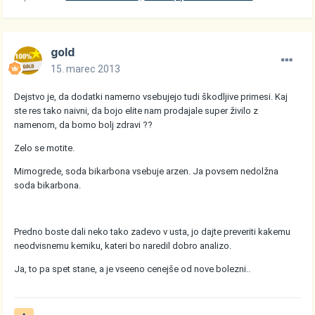
gold
15. marec 2013
Dejstvo je, da dodatki namerno vsebujejo tudi škodljive primesi. Kaj
ste res tako naivni, da bojo elite nam prodajale super živilo z
namenom, da bomo bolj zdravi ??
Zelo se motite.
Mimogrede, soda bikarbona vsebuje arzen. Ja povsem nedolžna
soda bikarbona.
Predno boste dali neko tako zadevo v usta, jo dajte preveriti kakemu
neodvisnemu kemiku, kateri bo naredil dobro analizo.
Ja, to pa spet stane, a je vseeno cenejše od nove bolezni..