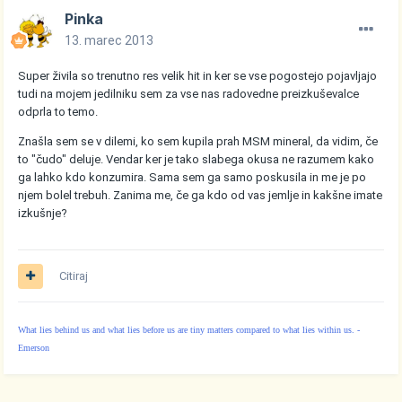
Pinka
13. marec 2013
Super živila so trenutno res velik hit in ker se vse pogostejo pojavljajo
tudi na mojem jedilniku sem za vse nas radovedne preizkuševalce
odprla to temo.
Znašla sem se v dilemi, ko sem kupila prah MSM mineral, da vidim, če
to "čudo" deluje. Vendar ker je tako slabega okusa ne razumem kako
ga lahko kdo konzumira. Sama sem ga samo poskusila in me je po
njem bolel trebuh. Zanima me, če ga kdo od vas jemlje in kakšne imate
izkušnje?
Citiraj
What lies behind us and what lies before us are tiny matters compared to what lies within us. -
Emerson