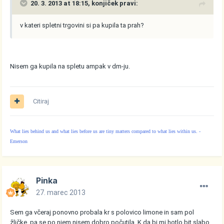
20. 3. 2013 at 18:15, konjiček pravi:
v kateri spletni trgovini si pa kupila ta prah?
Nisem ga kupila na spletu ampak v dm-ju.
Citiraj
What lies behind us and what lies before us are tiny matters compared to what lies within us. -
Emerson
Pinka
27. marec 2013
Sem ga včeraj ponovno probala kr s polovico limone in sam pol
žličke, pa se po njem nisem dobro počutila. K da bi mi hotlo bit slabo,