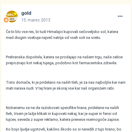
gold
15. marec 2013
Če bi blo vse res, bi tudi Himalajci kupovali sečoveljsko sol, katera
med drugim vsebuje največ natrija od vseh soli na svetu.
Prehranska dopolnila, katera se prodajajo na našem trgu, naše celice
prepoznajo kot nekaj tujega, podobno kot farmacevtska zdravila.
Tisto domače, ki je pridelano na naših tleh, je za nas najboljše kar nam
mati narava nudi. V tej hrani je skoraj vse kar naš organizem rabi.
Nobenemu se ne da raziskovati specifike hrane, pridelane na naših
tleh, Vsem je lažje klikati in kupovati nekaj, kar je super in fensi od
tujcev, seveda z super reklamo, katera prenese vsemogoče zapise.
Ko bojo ljudje ugotovili, kakšno škodo so si naredili z tujo hrano, bo