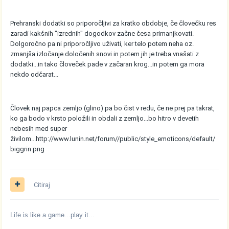
Prehranski dodatki so priporočljivi za kratko obdobje, če človečku res
zaradi kakšnih "izrednih" dogodkov začne česa primanjkovati.
Dolgoročno pa ni priporočljivo uživati, ker telo potem neha oz.
zmanjša izločanje določenih snovi in potem jih je treba vnašati z
dodatki...in tako človeček pade v začaran krog...in potem ga mora
nekdo odčarat...
Človek naj papca zemljo (glino) pa bo čist v redu, če ne prej pa takrat,
ko ga bodo v krsto položili in obdali z zemljo...bo hitro v devetih
nebesih med super
živilom...
http://www.lunin.net/forum//public/style_emoticons/default/
biggrin.png
Citiraj
Life is like a game...play it...