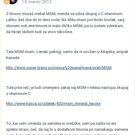
14. marec 2013
Z limono moraš mešat MSM, menda se uživa skupaj s C vitaminom.
Lahko daš dva do tri deci vode. Na šihtu imam pol litrski lonček, vanj
stisnem sok ene limone in malo žličko MSM, pa to potem zdrinkam,
da hkrati skrbim tudi za vnos tekočine.
Tale MSM imam, v enaki pakngi, samo da ni uvožen iz Kitajske, ampak
Kanade.
http://www.super-hrana.si/presna%20superhrana/prah/MSM
Tule piše več, je tudi omenjeno zakaj naj MSM v telesu nastopa skupaj
z vitaminom C:
http://www.kasca.si/izdelek/420/msm_mineral_lepote
To, kar sem omenila za semena in oreščke, sem pa našla na eni
spletni strani, češ, da naj bi s dodatkom limone pri namakanju semena