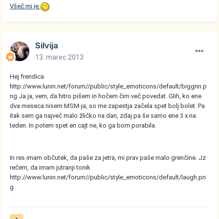
Všeč mi je
Silvija
13. marec 2013
Hej frendica
http://www.lunin.net/forum//public/style_emoticons/default/biggrin.p
ng
Ja ja, vem, da hitro pišem in hočem čim več povedat. Glih, ko ene
dva meseca nisem MSM-ja, so me zapestja začela spet bolj bolet. Pa
itak sem ga največ malo žličko na dan, zdaj pa še samo ene 3 x na
teden. In potem spet en cajt ne, ko ga bom porabila.
In res imam občutek, da paše za jetra, mi prav paše malo grenčine. Jz
rečem, da imam jutranji tonik
http://www.lunin.net/forum//public/style_emoticons/default/laugh.pn
g