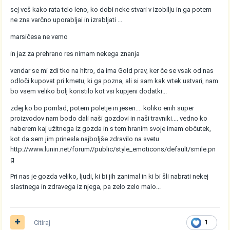
sej veš kako rata telo leno, ko dobi neke stvari v izobilju in ga potem
ne zna varčno uporabljai in izrabljati ...
marsičesa ne vemo
in jaz za prehrano res nimam nekega znanja
vendar se mi zdi tko na hitro, da ima Gold prav, ker če se vsak od nas
odloči kupovat pri kmetu, ki ga pozna, ali si sam kak vrtek ustvari, nam
bo vsem veliko bolj koristilo kot vsi kupjeni dodatki...
zdej ko bo pomlad, potem poletje in jesen.... koliko enih super
proizvodov nam bodo dali naši gozdovi in naši travniki.... vedno ko
naberem kaj užitnega iz gozda in s tem hranim svoje imam občutek,
kot da sem jim prinesla najboljše zdravilo na svetu
http://www.lunin.net/forum//public/style_emoticons/default/smile.pn
g
Pri nas je gozda veliko, ljudi, ki bi jih zanimal in ki bi šli nabrati nekej
slastnega in zdravega iz njega, pa zelo zelo malo...
Citiraj
1