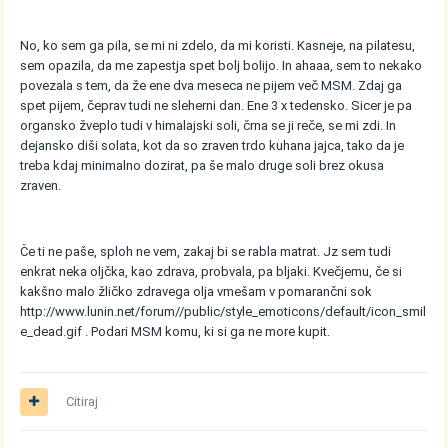
No, ko sem ga pila, se mi ni zdelo, da mi koristi. Kasneje, na pilatesu,
sem opazila, da me zapestja spet bolj bolijo. In ahaaa, sem to nekako
povezala s tem, da že ene dva meseca ne pijem več MSM. Zdaj ga
spet pijem, čeprav tudi ne sleherni dan. Ene 3 x tedensko. Sicer je pa
organsko žveplo tudi v himalajski soli, črna se ji reče, se mi zdi. In
dejansko diši solata, kot da so zraven trdo kuhana jajca, tako da je
treba kdaj minimalno dozirat, pa še malo druge soli brez okusa
zraven.
Če ti ne paše, sploh ne vem, zakaj bi se rabla matrat. Jz sem tudi
enkrat neka oljčka, kao zdrava, probvala, pa bljaki. Kvečjemu, če si
kakšno malo žličko zdravega olja vmešam v pomarančni sok
http://www.lunin.net/forum//public/style_emoticons/default/icon_smil
e_dead.gif
. Podari MSM komu, ki si ga ne more kupit.
Citiraj