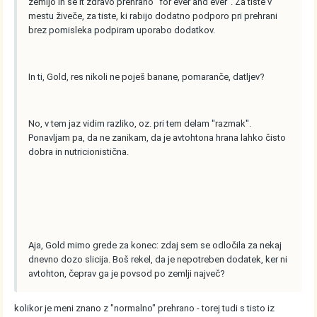
zemljo in se it zdravo prehrano ''for ever and ever''. Za tiste v
mestu živeče, za tiste, ki rabijo dodatno podporo pri prehrani
brez pomisleka podpiram uporabo dodatkov.
In ti, Gold, res nikoli ne poješ banane, pomaranče, datljev?
No, v tem jaz vidim razliko, oz. pri tem delam ''razmak''.
Ponavljam pa, da ne zanikam, da je avtohtona hrana lahko čisto
dobra in nutricionistična.
Aja, Gold mimo grede za konec: zdaj sem se odločila za nekaj
dnevno dozo slicija. Boš rekel, da je nepotreben dodatek, ker ni
avtohton, čeprav ga je povsod po zemlji največ?
kolikor je meni znano z "normalno" prehrano - torej tudi s tisto iz