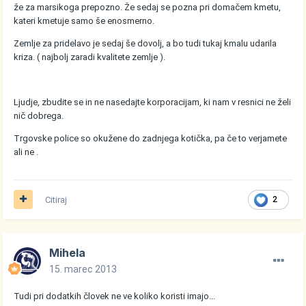
že za marsikoga prepozno. Že sedaj se pozna pri domačem kmetu,
kateri kmetuje samo še enosmerno.
Zemlje za pridelavo je sedaj še dovolj, a bo tudi tukaj kmalu udarila
kriza. ( najbolj zaradi kvalitete zemlje ).
Ljudje, zbudite se in ne nasedajte korporacijam, ki nam v resnici ne želi
nič dobrega.
Trgovske police so okužene do zadnjega kotička, pa če to verjamete
ali ne .
Citiraj
2
Mihela
15. marec 2013
Tudi pri dodatkih človek ne ve koliko koristi imajo...