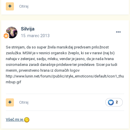
Citiraj
Silvija
15. marec 2013
Se strinjam, da so super živila marsikdaj predvsem priložnost
zaslužka. MSM je v resnici organsko žveplo, ki se v naravi (naj bi)
nahaja v zelenjavi, sadju, mleku, vendar je jasno, da je naša hrana
osiromašena zaradi današnje pridelave ter predelave. Sicer pa tudi
menim, prvenstveno hrana iz domačih logov
http://www.lunin.net/forum//public/style_emoticons/default/icon1_thu
mbup.gif
Citiraj
2
Všeč mi je