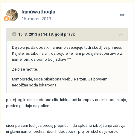
Igmúwathogla
15. marec 2013
15. 3. 2013 at 14:18, gold pravi:
Dejstvo je, da dodatki namerno vsebujejo tudi škodljive primesi.
Kaj ste res tako naivni, da bojo elite nam prodajale super živilo z
namenom, da bomo bolj zdravi ??
Zelo se motite.
Mimogrede, soda bikarbona vsebuje arzen. Ja povsem
nedolžna soda bikarbona.
po tej logiki nam hudobne elite lahko tudi krompir v arzenik potunkajo,
preden ga dajo na police.
sicer pa sem tudi jaz precej prepričan, da splošno izboljšanje zdravja
ni glavni namen prehrambenih dodatkov - prej bi rekel da je vzrok