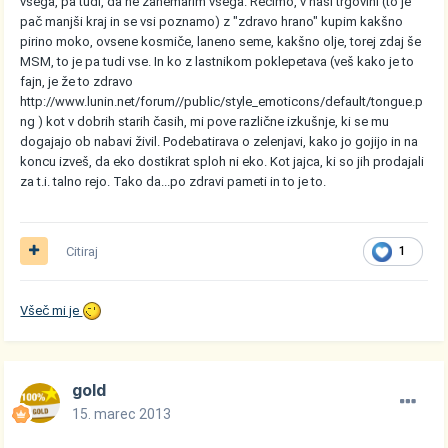
vsega, pa tudi, da ne zanemarim vsega. Recimo, v naši trgovini (to je
pač manjši kraj in se vsi poznamo) z "zdravo hrano" kupim kakšno
pirino moko, ovsene kosmiče, laneno seme, kakšno olje, torej zdaj še
MSM, to je pa tudi vse. In ko z lastnikom poklepetava (veš kako je to
fajn, je že to zdravo
http://www.lunin.net/forum//public/style_emoticons/default/tongue.p
ng
) kot v dobrih starih časih, mi pove različne izkušnje, ki se mu
dogajajo ob nabavi živil. Podebatirava o zelenjavi, kako jo gojijo in na
koncu izveš, da eko dostikrat sploh ni eko. Kot jajca, ki so jih prodajali
za t.i. talno rejo. Tako da...po zdravi pameti in to je to.
Citiraj
1
Všeč mi je
gold
15. marec 2013