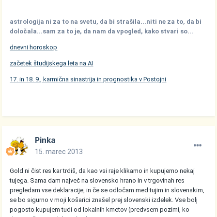
astrologija ni za to na svetu, da bi strašila...niti ne za to, da bi
določala...sam za to je, da nam da vpogled, kako stvari so...
dnevni horoskop
začetek študijskega leta na AI
17. in 18. 9., karmična sinastrija in prognostika v Postojni
Pinka
15. marec 2013
Gold ni čist res kar trdiš, da kao vsi raje klikamo in kupujemo nekaj
tujega. Sama dam največ na slovensko hrano in v trgovinah res
pregledam vse deklaracije, in če se odločam med tujim in slovenskim,
se bo sigurno v moji košarici znašel prej slovenski izdelek. Vse bolj
pogosto kupujem tudi od lokalnih kmetov (predvsem pozimi, ko