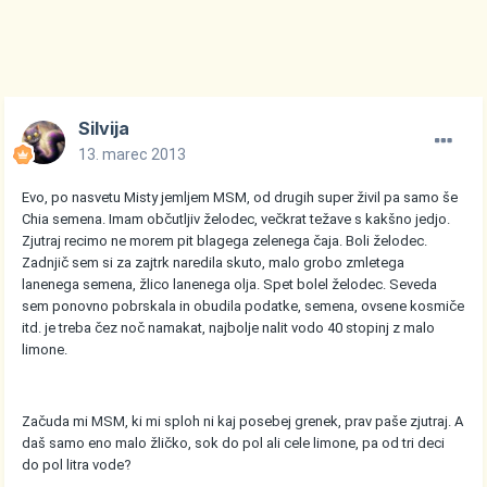
Silvija
13. marec 2013
Evo, po nasvetu Misty jemljem MSM, od drugih super živil pa samo še
Chia semena. Imam občutljiv želodec, večkrat težave s kakšno jedjo.
Zjutraj recimo ne morem pit blagega zelenega čaja. Boli želodec.
Zadnjič sem si za zajtrk naredila skuto, malo grobo zmletega
lanenega semena, žlico lanenega olja. Spet bolel želodec. Seveda
sem ponovno pobrskala in obudila podatke, semena, ovsene kosmiče
itd. je treba čez noč namakat, najbolje nalit vodo 40 stopinj z malo
limone.
Začuda mi MSM, ki mi sploh ni kaj posebej grenek, prav paše zjutraj. A
daš samo eno malo žličko, sok do pol ali cele limone, pa od tri deci
do pol litra vode?