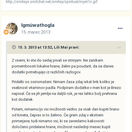
http://smileys.smilchat.net/smiley/spiritual/myst1c.gif
Igmúwathogla
15. marec 2013
15. 3. 2013 at 13:52, Lili Mai pravi:
Z vsemi, ki ste do sedaj pisali se strinjam. Ne zanikam
pomembnosti lokalne hrane, želim pa poudarit, da se danes
dodatki potrebujejo iz različnih razlogov.
Pridelki so osiromašeni. Nimam časa zdaj iskat link koliko je
vsebnost vitaminov padla. Podpiram dodatke v meri kot je Brezo
napisal. Če se jih jemlje na daljši rok, je res lahko bolj prehrana
kot dodatek.
Potem, nimamo/jo vsi možnosti vedno za vsak dan kupiti hrano
od kmeta, čeprav si to želimo. Če grem zdaj v ekstrem
primerjave, tudi nimamo vsi, ki se zavedamo kakovosti
določeno pridelane hrane, možnost naslednji mesec kupit