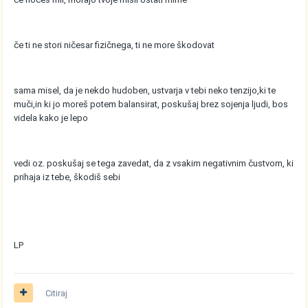
če ti ne stori ničesar fizičnega, ti ne more škodovat
sama misel, da je nekdo hudoben, ustvarja v tebi neko tenzijo,ki te
muči,in ki jo moreš potem balansirat, poskušaj brez sojenja ljudi, bos
videla kako je lepo
vedi oz. poskušaj se tega zavedat, da z vsakim negativnim čustvom, ki
prihaja iz tebe, škodiš sebi
LP
Citiraj