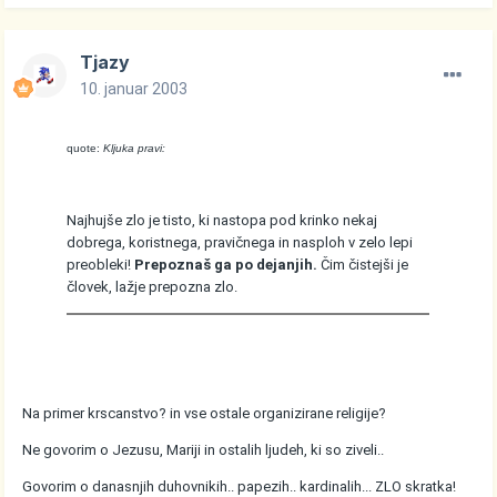
Tjazy
10. januar 2003
quote:
Kljuka pravi:
Najhujše zlo je tisto, ki nastopa pod krinko nekaj
dobrega, koristnega, pravičnega in nasploh v zelo lepi
preobleki!
Prepoznaš ga po dejanjih.
Čim čistejši je
človek, lažje prepozna zlo.
Na primer krscanstvo? in vse ostale organizirane religije?
Ne govorim o Jezusu, Mariji in ostalih ljudeh, ki so ziveli..
Govorim o danasnjih duhovnikih.. papezih.. kardinalih... ZLO skratka!