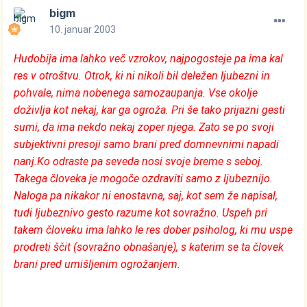
bigm
10. januar 2003
Hudobija ima lahko več vzrokov, najpogosteje pa ima kal
res v otroštvu. Otrok, ki ni nikoli bil deležen ljubezni in
pohvale, nima nobenega samozaupanja. Vse okolje
doživlja kot nekaj, kar ga ogroža. Pri še tako prijazni gesti
sumi, da ima nekdo nekaj zoper njega. Zato se po svoji
subjektivni presoji samo brani pred domnevnimi napadi
nanj.Ko odraste pa seveda nosi svoje breme s seboj.
Takega človeka je mogoče ozdraviti samo z ljubeznijo.
Naloga pa nikakor ni enostavna, saj, kot sem že napisal,
tudi ljubeznivo gesto razume kot sovražno. Uspeh pri
takem človeku ima lahko le res dober psiholog, ki mu uspe
prodreti ščit (sovražno obnašanje), s katerim se ta človek
brani pred umišljenim ogrožanjem.