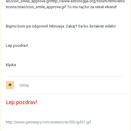
ari/icon_smile_approve.gif
http://www.astrologija.org/forum/html/emo
ticons/stari/icon_smile_approve.gif
To mu naj bo za vesel vikend!
Bigmu bom pa odgovoril februarja. Zakaj? Se bo že takrat videlo!
Lep pozdrav!
Kljuka
Citiraj
Lep pozdrav!
http://www.gamespy.com/avatars/av/GD/gd51.gif