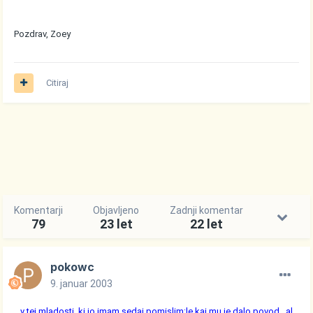
Pozdrav, Zoey
Citiraj
Komentarji
Objavljeno
Zadnji komentar
79
23 let
22 let
pokowc
9. januar 2003
.. v tej mladosti ,ki jo imam sedaj pomislim;le kaj mu je dalo povod.. al