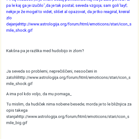
pa le kaj ga je izučilo˝,da je tak postal; seveda vzgoja; sam goli´layf;
nekje je že mogel to videt, slišet al opazovat, da je tko reagiral, kreiral
zlo
dejanje
http://www.astrologija.org/forum/html/emoticons/stari/icon_s
mile_shock.gif
Kakšna pa je razlika med hudobijo in zlom?
Ja seveda so problemi, neprečiščeni, nesoočeni in
zatohli
http://www.astrologija.org/forum/html/emoticons/stari/icon_s
mile_shock.gif
A ima pol kdo voljo, da mu pomaga_
Tu mislim, da hudiček nima nobene besede; morda je to le bližnjica za
opis takega
stanja
http://www.astrologija.org/forum/html/emoticons/stari/icon_s
mile_big.gif