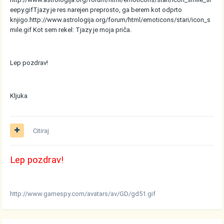
eepy.gif
Tjazy je res narejen preprosto, ga berem kot odprto
knjigo.
http://www.astrologija.org/forum/html/emoticons/stari/icon_s
mile.gif
Kot sem rekel: Tjazy je moja priča.
Lep pozdrav!
Kljuka
Citiraj
Lep pozdrav!
http://www.gamespy.com/avatars/av/GD/gd51.gif