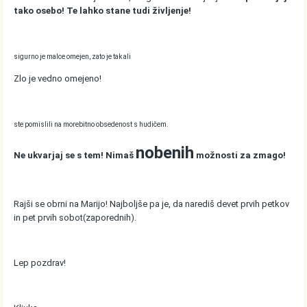
tako osebo! Te lahko stane tudi življenje!
sigurno je malce omejen, zato je tak ali
Zlo je vedno omejeno!
ste pomislili na morebitno obsedenost s hudičem.
nobenih
Ne ukvarjaj se s tem! Nimaš
možnosti za zmago!
Rajši se obrni na Marijo! Najboljše pa je, da narediš devet prvih petkov
in pet prvih sobot(zaporednih).
Lep pozdrav!