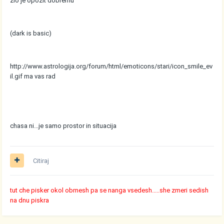
zlo je opozit dobremu
(dark is basic)
http://www.astrologija.org/forum/html/emoticons/stari/icon_smile_ev
il.gif
ma vas rad
chasa ni...je samo prostor in situacija
Citiraj
tut che pisker okol obrnesh pa se nanga vsedesh.....she zmeri sedish
na dnu piskra