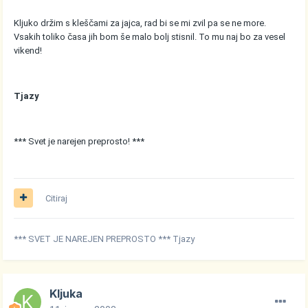
Kljuko držim s kleščami za jajca, rad bi se mi zvil pa se ne more.
Vsakih toliko časa jih bom še malo bolj stisnil. To mu naj bo za vesel
vikend!
Tjazy
*** Svet je narejen preprosto! ***
Citiraj
*** SVET JE NAREJEN PREPROSTO *** Tjazy
Kljuka