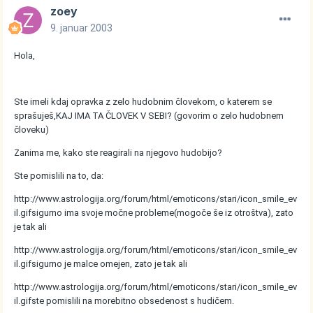
zoey
9. januar 2003
Hola,
Ste imeli kdaj opravka z zelo hudobnim človekom, o katerem se
sprašuješ,KAJ IMA TA ČLOVEK V SEBI? (govorim o zelo hudobnem
človeku)
Zanima me, kako ste reagirali na njegovo hudobijo?
Ste pomislili na to, da:
http://www.astrologija.org/forum/html/emoticons/stari/icon_smile_ev
il.gif
sigurno ima svoje močne probleme(mogoče še iz otroštva), zato
je tak ali
http://www.astrologija.org/forum/html/emoticons/stari/icon_smile_ev
il.gif
sigurno je malce omejen, zato je tak ali
http://www.astrologija.org/forum/html/emoticons/stari/icon_smile_ev
il.gif
ste pomislili na morebitno obsedenost s hudičem.