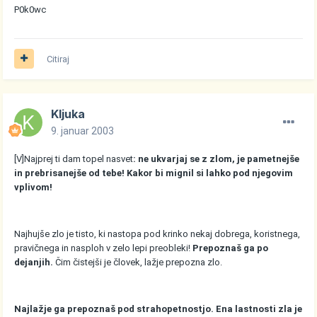
P0k0wc
Citiraj
Kljuka
9. januar 2003
[V]Najprej ti dam topel nasvet
: ne ukvarjaj se z zlom, je pametnejše
in prebrisanejše od tebe! Kakor bi mignil si lahko pod njegovim
vplivom!
Najhujše zlo je tisto, ki nastopa pod krinko nekaj dobrega, koristnega,
pravičnega in nasploh v zelo lepi preobleki!
Prepoznaš ga po
dejanjih.
Čim čistejši je človek, lažje prepozna zlo.
Najlažje ga prepoznaš pod strahopetnostjo. Ena lastnosti zla je