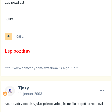
Lep pozdrav!
Kljuka
Citiraj
Lep pozdrav!
http://www.gamespy.com/avatars/av/GD/gd51.gif
Tjazy
11. januar 2003
Kot se vidi v postih Kljuke, je lepo videti, če mački stopiš na rep - cvili.