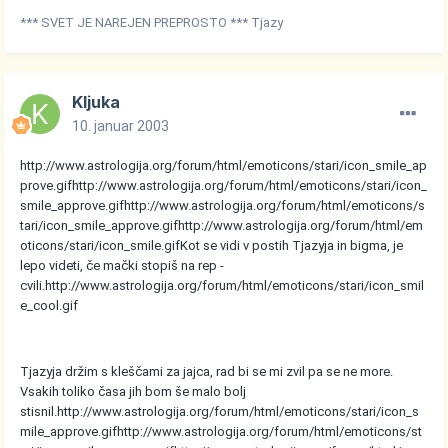
*** SVET JE NAREJEN PREPROSTO *** Tjazy
Kljuka
10. januar 2003
http://www.astrologija.org/forum/html/emoticons/stari/icon_smile_ap
prove.gif
http://www.astrologija.org/forum/html/emoticons/stari/icon_
smile_approve.gif
http://www.astrologija.org/forum/html/emoticons/s
tari/icon_smile_approve.gif
http://www.astrologija.org/forum/html/em
oticons/stari/icon_smile.gif
Kot se vidi v postih Tjazyja in bigma, je
lepo videti, če mački stopiš na rep -
cvili.
http://www.astrologija.org/forum/html/emoticons/stari/icon_smil
e_cool.gif
Tjazyja držim s kleščami za jajca, rad bi se mi zvil pa se ne more.
Vsakih toliko časa jih bom še malo bolj
stisnil.
http://www.astrologija.org/forum/html/emoticons/stari/icon_s
mile_approve.gif
http://www.astrologija.org/forum/html/emoticons/st