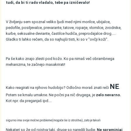
tudi, da bi ti rado vladalo, tebe pa izničevalo!
V življenju sem spoznal veliko ljudi med njimi morilce, ubijalce,
pedofile, posiljevalce, prevarante, tatove, roparje, vlomilce, zvodnike,
kurbe, seksualne deviante, častilce hudiča, preprodajalce drog.....
Gladko ti lahko rečem, da so najhujši tisti, ki so v "ovčji koži".
Pa še kako znajo zlesti pod kožo. Ko pa nimaš več obrambnega
mehanizma, te začnejo masakrirati!
NE
Kako reagirati na njihovo hudobijo? Odločno moraš znati reči
.
Potem se kmalu umakne. Ne počni pa nič drugega, je
zelo nevarno.
Kot npr. da preganjaš ipd....
sigurno ima svoje močne probleme(mogoče še iz otroštva), zato je tak ali
Nekateri so že od rojstva taki, druge so naredili ljudje.
Ne spreminjaj