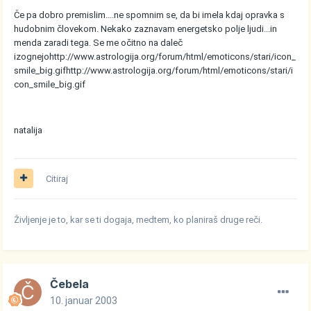
Če pa dobro premislim....ne spomnim se, da bi imela kdaj opravka s
hudobnim človekom. Nekako zaznavam energetsko polje ljudi...in
menda zaradi tega. Se me očitno na daleč
izognejo
http://www.astrologija.org/forum/html/emoticons/stari/icon_
smile_big.gif
http://www.astrologija.org/forum/html/emoticons/stari/i
con_smile_big.gif
natalija
Citiraj
Življenje je to, kar se ti dogaja, medtem, ko planiraš druge reči.
Čebela
10. januar 2003