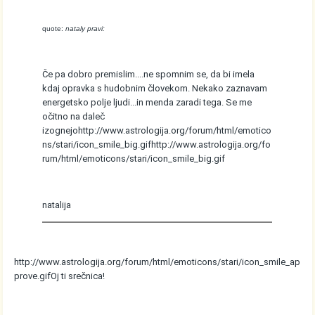
quote:
nataly pravi:
Če pa dobro premislim....ne spomnim se, da bi imela
kdaj opravka s hudobnim človekom. Nekako zaznavam
energetsko polje ljudi...in menda zaradi tega. Se me
očitno na daleč
izognejo
http://www.astrologija.org/forum/html/emotico
ns/stari/icon_smile_big.gif
http://www.astrologija.org/fo
rum/html/emoticons/stari/icon_smile_big.gif
natalija
http://www.astrologija.org/forum/html/emoticons/stari/icon_smile_ap
prove.gif
Oj ti srečnica!