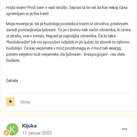
Hojla vsem! Prvič sem v vaši družbi, čeprav ta-le net že kar nekaj časa
spremljam in je the best!
Moje mnenje je, da je hudobija posledica travm iz otroštva, predvsem
zaradi pomanjkanja ljubezni. To je v bistvu nek način obrambe, ki izvira
iz strahu, vse v smislu: Napad je najboljša obramba. Če bi take
*hudobneže* bili vsi sposobni vzljubiti in jih ljubiti, bi zlomili to njihovo
hudobijo. Če kaj verjamete v moč pozitivnega in v moč teh energij,
potem verjetno tudi verjamete, da ljubezen - brezpogojan! - res dela
čudeže.
čebela
Citiraj
Kljuka
11. januar 2003