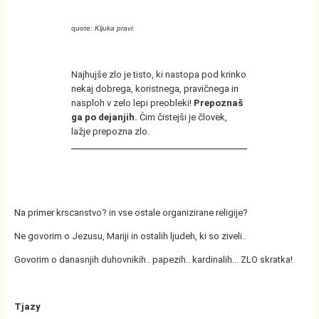
quote:
Kljuka pravi:
Najhujše zlo je tisto, ki nastopa pod krinko
nekaj dobrega, koristnega, pravičnega in
nasploh v zelo lepi preobleki!
Prepoznaš
ga po dejanjih.
Čim čistejši je človek,
lažje prepozna zlo.
Na primer krscanstvo? in vse ostale organizirane religije?
Ne govorim o Jezusu, Mariji in ostalih ljudeh, ki so ziveli..
Govorim o danasnjih duhovnikih.. papezih.. kardinalih... ZLO skratka!
Tjazy