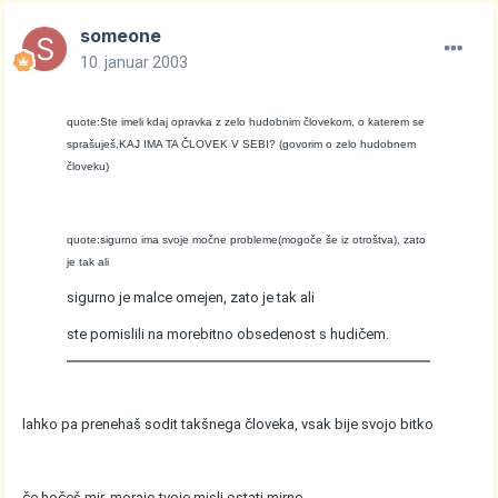
someone
10. januar 2003
quote:Ste imeli kdaj opravka z zelo hudobnim človekom, o katerem se
sprašuješ,KAJ IMA TA ČLOVEK V SEBI? (govorim o zelo hudobnem
človeku)
quote:sigurno ima svoje močne probleme(mogoče še iz otroštva), zato
je tak ali
sigurno je malce omejen, zato je tak ali
ste pomislili na morebitno obsedenost s hudičem.
lahko pa prenehaš sodit takšnega človeka, vsak bije svojo bitko
če hočeš mir, morajo tvoje misli ostati mirne