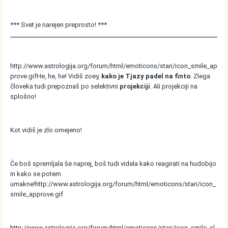
*** Svet je narejen preprosto! ***
http://www.astrologija.org/forum/html/emoticons/stari/icon_smile_ap
prove.gif
He, he, he! Vidiš zoey,
kako je Tjazy padel na finto
. Zlega
človeka tudi prepoznaš po selektivni
projekciji
. Ali projekciji na
splošno!
Kot vidiš je zlo omejeno!
Če boš spremljala še naprej, boš tudi videla kako reagirati na hudobijo
in kako se potem
umakne!
http://www.astrologija.org/forum/html/emoticons/stari/icon_
smile_approve.gif
http://www.astrologija.org/forum/html/emoticons/stari/icon_smile_sl