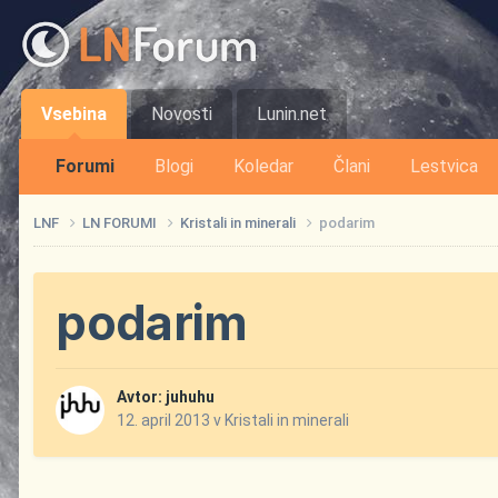
Vsebina
Novosti
Lunin.net
Forumi
Blogi
Koledar
Člani
Lestvica
LNF
LN FORUMI
Kristali in minerali
podarim
podarim
Avtor:
juhuhu
12. april 2013
v
Kristali in minerali