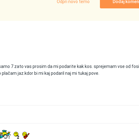
Odpri novo temo
Dodaj komen
.
 samo 7 zato vas prosim da mi podarite kak kos. sprejemam vse od fosi
lačam jaz.kdor bi mi kaj podaril naj mi tukaj pove.