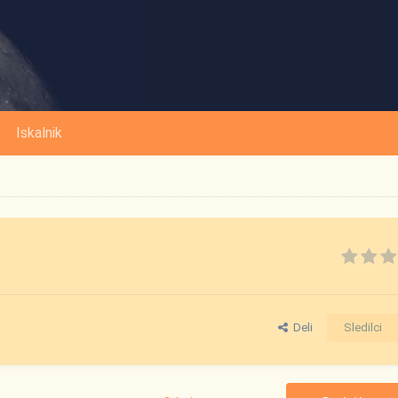
Iskalnik
Deli
Sledilci