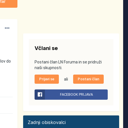
tar
Včlani se
lov do
Postani član LN Foruma in se pridruži
naši skupnosti.
Prijavi se
ali
Postani član
FACEBOOK PRIJAVA
Zadnji obiskovalci