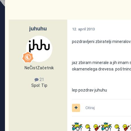
juhuhu
12. april 2013
pozdravljeni zbiratelji mineralov
jaz zbiram minerale a jih imam
NeČistZačetnik
okamenelega drevesa. poštnino p
21
Spol:
Tip
lep pozdrav juhuhu
Citiraj