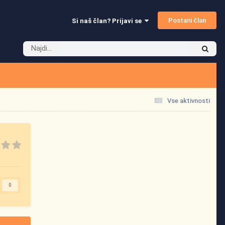
Postani član
Si naš član? Prijavi se
Vse aktivnosti
0